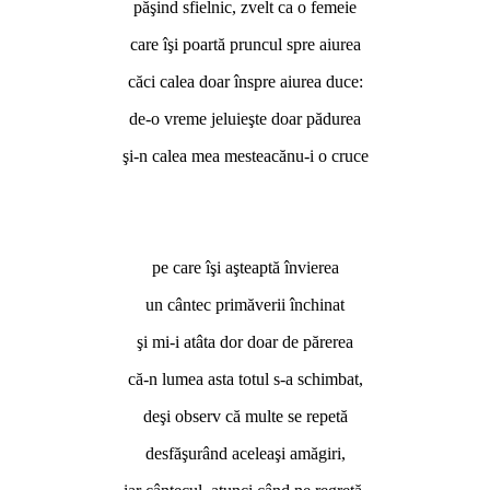
păşind sfielnic, zvelt ca o femeie
care îşi poartă pruncul spre aiurea
căci calea doar înspre aiurea duce:
de-o vreme jeluieşte doar pădurea
şi-n calea mea mesteacănu-i o cruce
pe care îşi aşteaptă învierea
un cântec primăverii închinat
şi mi-i atâta dor doar de părerea
că-n lumea asta totul s-a schimbat,
deşi observ că multe se repetă
desfăşurând aceleaşi amăgiri,