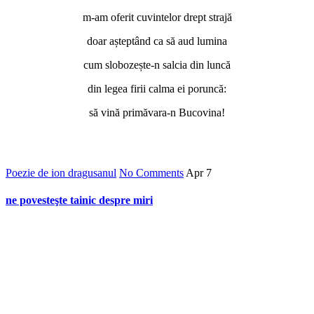
m-am oferit cuvintelor drept strajă
doar așteptând ca să aud lumina
cum slobozește-n salcia din luncă
din legea firii calma ei poruncă:
să vină primăvara-n Bucovina!
Poezie de ion dragusanul
No Comments
Apr
7
ne povesteşte tainic despre miri