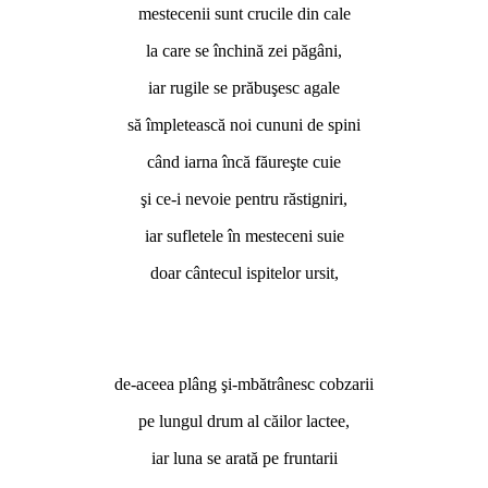
mestecenii sunt crucile din cale
la care se închină zei păgâni,
iar rugile se prăbuşesc agale
să împletească noi cununi de spini
când iarna încă făureşte cuie
şi ce-i nevoie pentru răstigniri,
iar sufletele în mesteceni suie
doar cântecul ispitelor ursit,
de-aceea plâng şi-mbătrânesc cobzarii
pe lungul drum al căilor lactee,
iar luna se arată pe fruntarii