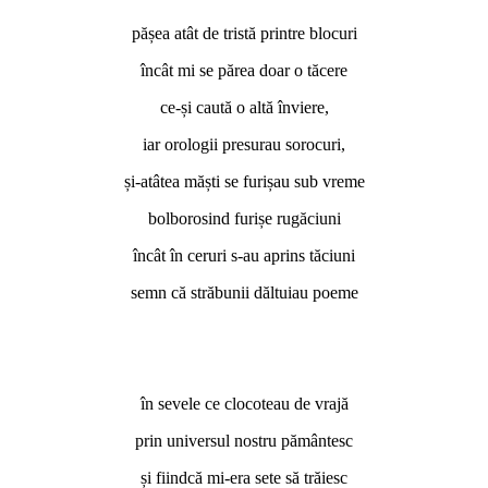
pășea atât de tristă printre blocuri
încât mi se părea doar o tăcere
ce-și caută o altă înviere,
iar orologii presurau sorocuri,
și-atâtea măști se furișau sub vreme
bolborosind furișe rugăciuni
încât în ceruri s-au aprins tăciuni
semn că străbunii dăltuiau poeme
în sevele ce clocoteau de vrajă
prin universul nostru pământesc
și fiindcă mi-era sete să trăiesc