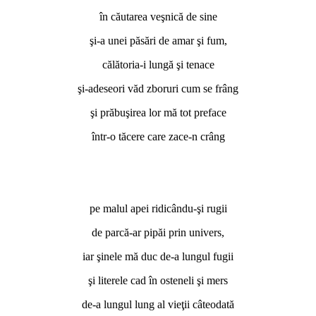
în căutarea veşnică de sine
şi-a unei păsări de amar şi fum,
călătoria-i lungă şi tenace
şi-adeseori văd zboruri cum se frâng
şi prăbuşirea lor mă tot preface
într-o tăcere care zace-n crâng
pe malul apei ridicându-şi rugii
de parcă-ar pipăi prin univers,
iar şinele mă duc de-a lungul fugii
şi literele cad în osteneli şi mers
de-a lungul lung al vieţii câteodată