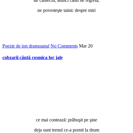
iar cântecul, atunci când ne regretă,
ne povesteşte tainic despre miri
Poezie de ion dragusanul
No Comments
Mar
20
cobzarii cântă cosmica lor jale
ce mai contează: prăbuşit pe şine
deja sunt trenul ce-a pornit la drum