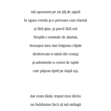
mă aşezasem pe un jilţ de zgură
în zgura vremii şi-o priveam cum sfarmă
şi fără glas, şi parcă fără ură
fireştile-i semnale de alarmă,
deasupra mea mai fulguiau clipite
desferecate-n taină din cenuşi
şi-ademenite-n ceruri de ispite
care păşeau tiptil pe după uşi,
dar eram tânăr, trupul meu târziu
nu îndrăznise încă să mă strângă