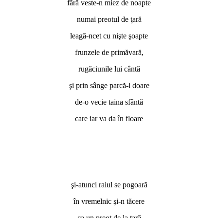
fără veste-n miez de noapte
numai preotul de ţară
leagă-ncet cu nişte şoapte
frunzele de primăvară,
rugăciunile lui cântă
şi prin sânge parcă-l doare
de-o vecie taina sfântă
care iar va da în floare
şi-atunci raiul se pogoară
în vremelnic şi-n tăcere
ca un preot de la ţară