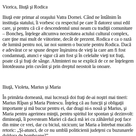
Viorica, Iliuţă şi Rodica
Iliuţă este primar al oraşului Vatra Dornei. Când ne întâlnim în
instituţia statului, îi vorbesc cu respectul pe care îl datorez unui edil
care, şi pentru că că e descendentul unui neam cu tradiţii comunitare
– Boncheş, înţelege altcumva necesitatea actului cultural complex,
care ţine mai mult de viitorime, decât de prezent. Rodica e ca o rază
de lumină pentru noi, iar noi suntem o bucurie pentru Rodica. Dacă
e adevărat ce se spune despre înşiruirea de vieţi la care am fi fost
condamnaţi, atunci e sigur că am fost şi în celelalte vieţi tot fraţi,
poate că şi fraţi de sânge. Altminteri nu se explică de ce ne înţelegem
întotdeauna prin cuvânt şi prin dreptul neostoit la onoare.
Iliuţă, Violeta, Marius şi Maria
În primăria dorneană, mai lucrează doi fraţi de-ai noştri mai tineri:
Marius Rîpan şi Maria Pintescu. Înţeleg că au funcţii şi obligaţii
importante şi mă bucur pentru ei, dar dragi ni-s nouă şi Marius, şi
Maria pentru agerimea minţii, pentru spiritul lor spontan şi dezinvolt:
dimineaţă, îi povesteam Mariei că dacă mă iei cu zăhărelul poţi face
din mine ce vrei, dar cu biciul, nicicum; iar Maria a întrebat mucalit-
retoric: „Şi-atunci, de ce nu umblă politicienii judeţeni cu buzunarele
doldora de bomboane?”.