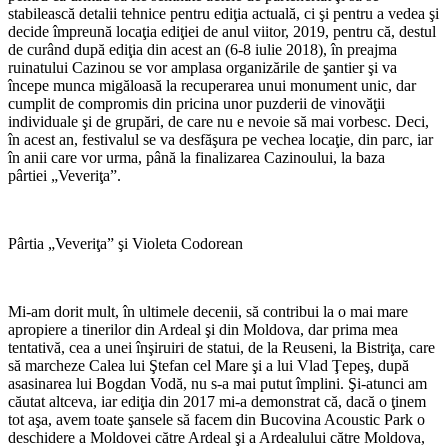
stabilească detalii tehnice pentru ediţia actuală, ci şi pentru a vedea şi
decide împreună locaţia ediţiei de anul viitor, 2019, pentru că, destul
de curând după ediţia din acest an (6-8 iulie 2018), în preajma
ruinatului Cazinou se vor amplasa organizările de şantier şi va
începe munca migăloasă la recuperarea unui monument unic, dar
cumplit de compromis din pricina unor puzderii de vinovăţii
individuale şi de grupări, de care nu e nevoie să mai vorbesc. Deci,
în acest an, festivalul se va desfăşura pe vechea locaţie, din parc, iar
în anii care vor urma, până la finalizarea Cazinoului, la baza
pârtiei „Veveriţa”.
Pârtia „Veveriţa” şi Violeta Codorean
Mi-am dorit mult, în ultimele decenii, să contribui la o mai mare
apropiere a tinerilor din Ardeal şi din Moldova, dar prima mea
tentativă, cea a unei înşiruiri de statui, de la Reuseni, la Bistriţa, care
să marcheze Calea lui Ştefan cel Mare şi a lui Vlad Ţepeş, după
asasinarea lui Bogdan Vodă, nu s-a mai putut împlini. Şi-atunci am
căutat altceva, iar ediţia din 2017 mi-a demonstrat că, dacă o ţinem
tot aşa, avem toate şansele să facem din Bucovina Acoustic Park o
deschidere a Moldovei către Ardeal şi a Ardealului către Moldova,