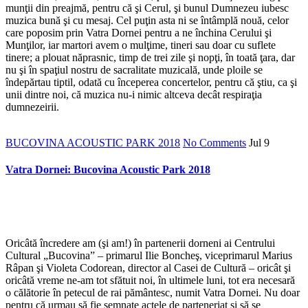
munţii din preajmă, pentru că şi Cerul, şi bunul Dumnezeu iubesc
muzica bună şi cu mesaj. Cel puţin asta ni se întâmplă nouă, celor
care poposim prin Vatra Dornei pentru a ne închina Cerului şi
Munţilor, iar martori avem o mulţime, tineri sau doar cu suflete
tinere; a plouat năprasnic, timp de trei zile şi nopţi, în toată ţara, dar
nu şi în spaţiul nostru de sacralitate muzicală, unde ploile se
îndepărtau tiptil, odată cu începerea concertelor, pentru că ştiu, ca şi
unii dintre noi, că muzica nu-i nimic altceva decât respiraţia
dumnezeirii.
BUCOVINA ACOUSTIC PARK 2018
No Comments
Jul
9
Vatra Dornei: Bucovina Acoustic Park 2018
Oricâtă încredere am (şi am!) în partenerii dorneni ai Centrului
Cultural „Bucovina” – primarul Ilie Boncheş, viceprimarul Marius
Râpan şi Violeta Codorean, director al Casei de Cultură – oricât şi
oricâtă vreme ne-am tot sfătuit noi, în ultimele luni, tot era necesară
o călătorie în petecul de rai pământesc, numit Vatra Dornei. Nu doar
pentru că urmau să fie semnate actele de parteneriat şi să se