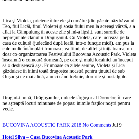
Lica şi Violeta, prietene între ele şi cumătre (din păcate năzdrăvanul
Teo, fiul Licăi, finul Violetei şi sosia fiului meu la aceeaşi vârstă, s-a
aflat la Câmpulung în aceste zile şi mi-a lipsit), sunt surorile de
nepreţuit ale clanului Drăguşanul. Cu Violeta, care lucrează pe la
casa de cultură (judecând după leafă, într-o funcţie mică), am pus la
cale multe întâmplări frumoase, ea fiind, de altfel şi iniţiatoarea, nu
doar co-organizatoarea Festivalului Bucovina Acoustic Park. Violeta
înseamnă o comoară dorneană, pe care şi mulţi localnici au început
să o desluşească aşa. Frumoase ca zilele senine, Violeta şi Lica
găzduiesc în inimi toată dragostea noastră pentru ţinutul de sub
Ouşor şi ne mai alină, atunci când trebuie, dorurile şi nostalgiile.
*
Drag ni-i nouă, Drăguşanilor, dulcele târguşor al Dornelor, în care
ne aşteaptă locuri minunate de popas: inimile fraţilor noştri pentru
vecie.
BUCOVINA ACOUSTIC PARK 2018
No Comments
Jul
9
Hotel Silva – Casa Bucovina Acoustic Park