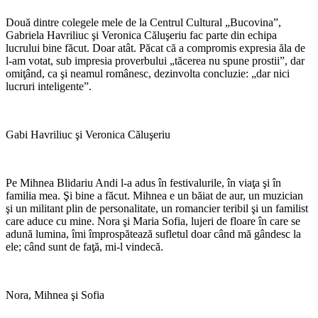
Două dintre colegele mele de la Centrul Cultural „Bucovina”,
Gabriela Havriliuc şi Veronica Căluşeriu fac parte din echipa
lucrului bine făcut. Doar atât. Păcat că a compromis expresia ăla de
l-am votat, sub impresia proverbului „tăcerea nu spune prostii”, dar
omiţând, ca şi neamul românesc, dezinvolta concluzie: „dar nici
lucruri inteligente”.
Gabi Havriliuc şi Veronica Căluşeriu
Pe Mihnea Blidariu Andi l-a adus în festivalurile, în viaţa şi în
familia mea. Şi bine a făcut. Mihnea e un băiat de aur, un muzician
şi un militant plin de personalitate, un romancier teribil şi un familist
care aduce cu mine. Nora şi Maria Sofia, lujeri de floare în care se
adună lumina, îmi împrospătează sufletul doar când mă gândesc la
ele; când sunt de faţă, mi-l vindecă.
Nora, Mihnea şi Sofia