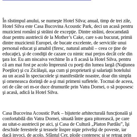
În răstimpul anului, se numeşte Hotel Silva; anual, timp de trei zile,
Hotel Silva este Casa Bucovina Acoustic Park, deci un acasă pentru
muzicieni români şi străini de excepţie. Dintre străini, deocamdată
doar pentru austriecii de la Mother’s Cake, care s-au bucurat, primii
dintre muzicienii Europei, de bucate excelente, de serviciile unui
personal educat şi amabil (firesc, natural amabil – ceea ce ţine de
educaţie), şi de condiţii de cazare cu nimic mai prejos decât cele din
ţara lor. Eu am niscaiva vechime în a fi acasă la Hotel Silva, pentru
că am mai fost pe acolo împreună cu poeţi din lumea largă (Naţiunea
Poeţilor) şi cu Zicălaşii, aşa cum şi proprietarii şi salariaţii hotelului
au un acasă în spectacolele şi manifestările noastre, doar din simpla
şi omeneasca dorinţă de a-şi mai primeni sufletele. Tocmai de aceea,
ori de câte ori m-or duce drumurile prin Vatra Dornei, o să poposesc
şi acasă, adică la Hotel Silva.
Casa Bucovina Acoustic Park – bijuterie arhitecturală funcţională şi
confortabilă din Vatra Dornei, situată între gara pitorească, pe care
au uitat-o austriecii pe aici, şi Casa de Cultură „Platon Pardău”, îşi
deschide ferestrele şi terasele înspre nişte privelişi de poveste, iar
dacă invoci, de acolo, Sfântul Cer, ploile contenesc şi se retrag prin