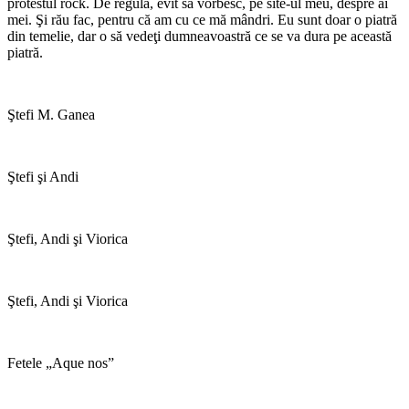
protestul rock. De regulă, evit să vorbesc, pe site-ul meu, despre ai
mei. Şi rău fac, pentru că am cu ce mă mândri. Eu sunt doar o piatră
din temelie, dar o să vedeţi dumneavoastră ce se va dura pe această
piatră.
Ştefi M. Ganea
Ştefi şi Andi
Ştefi, Andi şi Viorica
Ştefi, Andi şi Viorica
Fetele „Aque nos”
*