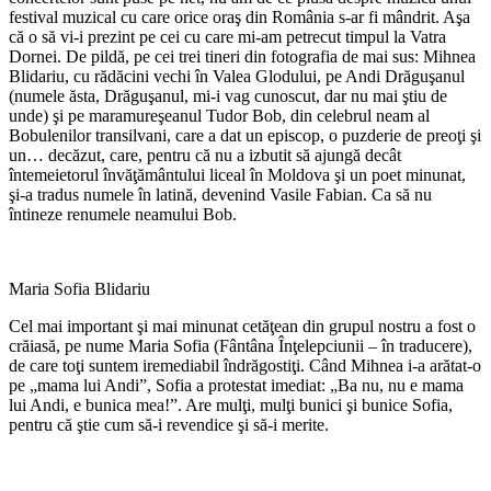
festival muzical cu care orice oraş din România s-ar fi mândrit. Aşa
că o să vi-i prezint pe cei cu care mi-am petrecut timpul la Vatra
Dornei. De pildă, pe cei trei tineri din fotografia de mai sus: Mihnea
Blidariu, cu rădăcini vechi în Valea Glodului, pe Andi Drăguşanul
(numele ăsta, Drăguşanul, mi-i vag cunoscut, dar nu mai ştiu de
unde) şi pe maramureşeanul Tudor Bob, din celebrul neam al
Bobulenilor transilvani, care a dat un episcop, o puzderie de preoţi şi
un… decăzut, care, pentru că nu a izbutit să ajungă decât
întemeietorul învăţământului liceal în Moldova şi un poet minunat,
şi-a tradus numele în latină, devenind Vasile Fabian. Ca să nu
întineze renumele neamului Bob.
Maria Sofia Blidariu
Cel mai important şi mai minunat cetăţean din grupul nostru a fost o
crăiasă, pe nume Maria Sofia (Fântâna Înţelepciunii – în traducere),
de care toţi suntem iremediabil îndrăgostiţi. Când Mihnea i-a arătat-o
pe „mama lui Andi”, Sofia a protestat imediat: „Ba nu, nu e mama
lui Andi, e bunica mea!”. Are mulţi, mulţi bunici şi bunice Sofia,
pentru că ştie cum să-i revendice şi să-i merite.