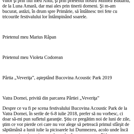
viitor şi prin fiul meu Andi, şi prin prietenul nostru Mihnea Blidariu,
de la Luna Amară, dar mai ales prin tinerii dorneni. Şi m-am
bucurat, astăzi, în drum spre Primărie, să întâlnesc trei fete cu
tricourile festivalului lor întâmpinând soarele.
Prietenul meu Marius Râpan
Prietenul meu Violeta Codorean
Pârtia „Veveriţa”, aşteptând Bucovina Acoustic Park 2019
Vatra Dornei, privită din parcarea Pârtiei „Veveriţa”
Despre ce va fi pe scena festivalului Bucovina Acoustic Park de la
Vatra Dornei, în serile de 6-8 iulie 2018, prefer să nu vorbesc, ci
doar să-mi pun sufletul garanţie. Ştiu ce pregătim noi de luni de zile,
ştim ce vor pierde cei care nu vor alege să petreacă primul sfârşit de
săptămână a lunii iulie la picioarele lui Dumnezeu, acolo unde încă