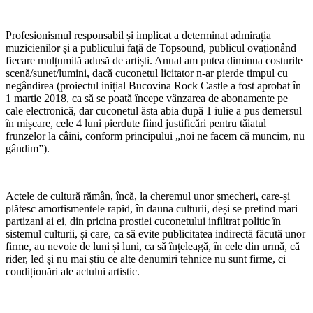
Profesionismul responsabil și implicat a determinat admirația
muzicienilor și a publicului față de Topsound, publicul ovaționând
fiecare mulțumită adusă de artiști. Anual am putea diminua costurile
scenă/sunet/lumini, dacă cuconetul licitator n-ar pierde timpul cu
negândirea (proiectul inițial Bucovina Rock Castle a fost aprobat în
1 martie 2018, ca să se poată începe vânzarea de abonamente pe
cale electronică, dar cuconetul ăsta abia după 1 iulie a pus demersul
în mișcare, cele 4 luni pierdute fiind justificări pentru tăiatul
frunzelor la câini, conform principului „noi ne facem că muncim, nu
gândim”).
Actele de cultură rămân, încă, la cheremul unor șmecheri, care-și
plătesc amortismentele rapid, în dauna culturii, deși se pretind mari
partizani ai ei, din pricina prostiei cuconetului infiltrat politic în
sistemul culturii, și care, ca să evite publicitatea indirectă făcută unor
firme, au nevoie de luni și luni, ca să înțeleagă, în cele din urmă, că
rider, led și nu mai știu ce alte denumiri tehnice nu sunt firme, ci
condiționări ale actului artistic.