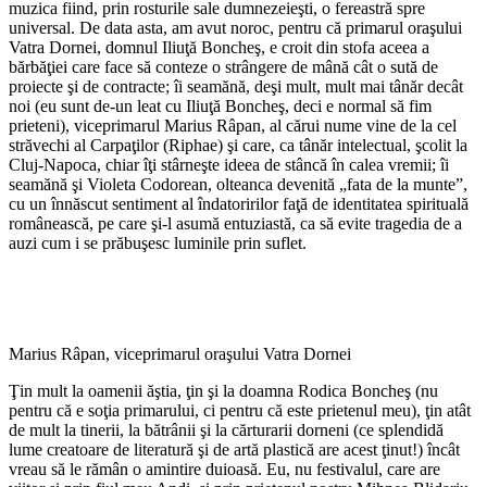
muzica fiind, prin rosturile sale dumnezeieşti, o fereastră spre
universal. De data asta, am avut noroc, pentru că primarul oraşului
Vatra Dornei, domnul Iliuţă Boncheş, e croit din stofa aceea a
bărbăţiei care face să conteze o strângere de mână cât o sută de
proiecte şi de contracte; îi seamănă, deşi mult, mult mai tânăr decât
noi (eu sunt de-un leat cu Iliuţă Boncheş, deci e normal să fim
prieteni), viceprimarul Marius Râpan, al cărui nume vine de la cel
străvechi al Carpaţilor (Riphae) şi care, ca tânăr intelectual, şcolit la
Cluj-Napoca, chiar îţi stârneşte ideea de stâncă în calea vremii; îi
seamănă şi Violeta Codorean, olteanca devenită „fata de la munte”,
cu un înnăscut sentiment al îndatoririlor faţă de identitatea spirituală
românească, pe care şi-l asumă entuziastă, ca să evite tragedia de a
auzi cum i se prăbuşesc luminile prin suflet.
Marius Râpan, viceprimarul oraşului Vatra Dornei
Ţin mult la oamenii ăştia, ţin şi la doamna Rodica Boncheş (nu
pentru că e soţia primarului, ci pentru că este prietenul meu), ţin atât
de mult la tinerii, la bătrânii şi la cărturarii dorneni (ce splendidă
lume creatoare de literatură şi de artă plastică are acest ţinut!) încât
vreau să le rămân o amintire duioasă. Eu, nu festivalul, care are