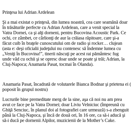
Prinţesa lui Adrian Ardelean
Şi a mai existat o prinţesă, din lumea noastră, cea care seamănă doar
în trăsăturile perfecte cu Adrian Ardelean, care a venit special la
Vatra Dornei, ca şi alţi dorneni, pentru Bucovina Acoustic Park. Ce
ochi, ce zâmbet, ce cârlionţi de aur la crăiasa răpitoare, care şi-a
făcut cuib în braţele cunoscutului om de radio şi rocker… clujean
(asta e: deşi oficialii judeţului nu contenesc să îndemne lumea cu
„Veniţi în Bucovina!”, tinerii născuţi pe acest rai pământesc fug
unde văd cu ochii şi se opresc doar unde se poate şi trăi; Adrian, la
Cluj-Napoca; Anamaria Pasat, tocmai în Olanda).
Anamaria Pasat, încadrată de volutarele Bianca Bodnar şi prietena ei (
poposit în grupul nostru)
Lucrurile bine premeditate merg de la sine, aşa că noi nu am prea
avut ce face pe la Vatra Dornei; doar Liviu Velniciuc (împreună cu
Ghiţă Senciuc, în planul doi al fotografiei care urmează) s-a zbenguit
până la Cluj-Napoca, şi încă de două ori, în 16 ore, ca să-i aducă şi
să-i ducă pe dornenii Alpilor, muzicienii de la Mother’s Cake.