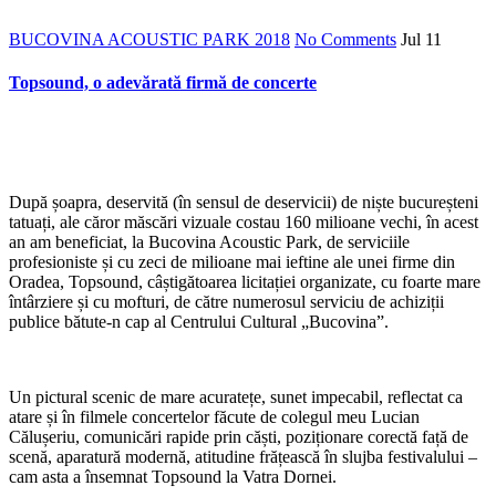
BUCOVINA ACOUSTIC PARK 2018
No Comments
Jul
11
Topsound, o adevărată firmă de concerte
*
După șoapra, deservită (în sensul de deservicii) de niște bucureșteni
tatuați, ale căror măscări vizuale costau 160 milioane vechi, în acest
an am beneficiat, la Bucovina Acoustic Park, de serviciile
profesioniste și cu zeci de milioane mai ieftine ale unei firme din
Oradea, Topsound, câștigătoarea licitației organizate, cu foarte mare
întârziere și cu mofturi, de către numerosul serviciu de achiziții
publice bătute-n cap al Centrului Cultural „Bucovina”.
Un pictural scenic de mare acuratețe, sunet impecabil, reflectat ca
atare și în filmele concertelor făcute de colegul meu Lucian
Călușeriu, comunicări rapide prin căști, poziționare corectă față de
scenă, aparatură modernă, atitudine frățească în slujba festivalului –
cam asta a însemnat Topsound la Vatra Dornei.