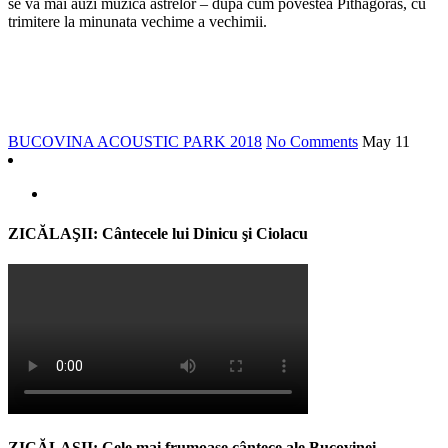
se va mai auzi muzica astrelor – după cum povestea Pithagoras, cu
trimitere la minunata vechime a vechimii.
BUCOVINA ACOUSTIC PARK 2018
No Comments
May
11
ZICĂLAŞII: Cântecele lui Dinicu şi Ciolacu
ZICĂLAŞII: Cele mai frumoase cântece ale Bucovinei