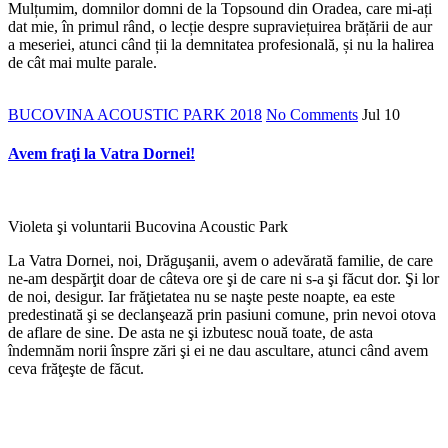
Mulțumim, domnilor domni de la Topsound din Oradea, care mi-ați
dat mie, în primul rând, o lecție despre supraviețuirea brățării de aur
a meseriei, atunci când ții la demnitatea profesională, și nu la halirea
de cât mai multe parale.
BUCOVINA ACOUSTIC PARK 2018
No Comments
Jul
10
Avem fraţi la Vatra Dornei!
Violeta şi voluntarii Bucovina Acoustic Park
La Vatra Dornei, noi, Drăguşanii, avem o adevărată familie, de care
ne-am despărţit doar de câteva ore şi de care ni s-a şi făcut dor. Şi lor
de noi, desigur. Iar frăţietatea nu se naşte peste noapte, ea este
predestinată şi se declanşează prin pasiuni comune, prin nevoi otova
de aflare de sine. De asta ne şi izbutesc nouă toate, de asta
îndemnăm norii înspre zări şi ei ne dau ascultare, atunci când avem
ceva frăţeşte de făcut.