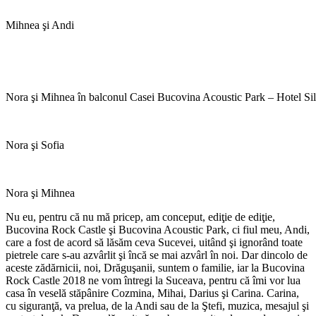
Mihnea şi Andi
Nora şi Mihnea în balconul Casei Bucovina Acoustic Park – Hotel Si
Nora şi Sofia
Nora şi Mihnea
Nu eu, pentru că nu mă pricep, am conceput, ediţie de ediţie,
Bucovina Rock Castle şi Bucovina Acoustic Park, ci fiul meu, Andi,
care a fost de acord să lăsăm ceva Sucevei, uitând şi ignorând toate
pietrele care s-au azvârlit şi încă se mai azvârl în noi. Dar dincolo de
aceste zădărnicii, noi, Drăguşanii, suntem o familie, iar la Bucovina
Rock Castle 2018 ne vom întregi la Suceava, pentru că îmi vor lua
casa în veselă stăpânire Cozmina, Mihai, Darius şi Carina. Carina,
cu siguranţă, va prelua, de la Andi sau de la Ştefi, muzica, mesajul şi