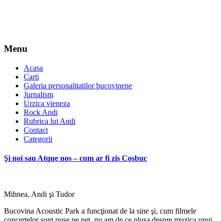
Menu
Acasa
Carti
Galeria personalitatilor bucovinene
Jurnalism
Urzica vieneza
Rock Andi
Rubrica lui Andi
Contact
Categorii
Şi noi sau Atque nos – cum ar fi zis Coşbuc
Mihnea, Andi şi Tudor
Bucovina Acoustic Park a funcţionat de la sine şi, cum filmele
concertelor sunt puse pe net, nu am de ce plusa despre muzica unui