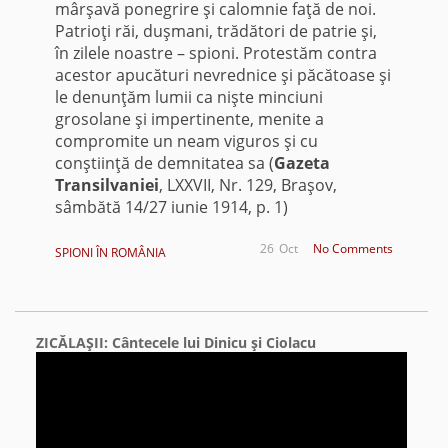
mârşavă ponegrire şi calomnie faţă de noi.
Patrioţi răi, duşmani, trădători de patrie şi,
în zilele noastre – spioni. Protestăm contra
acestor apu­cături nevrednice şi păcătoase şi
le denunţăm lumii ca nişte minciuni
grosolane şi impertinente, menite a
compromite un neam viguros şi cu
conştiinţă de demnitatea sa (
Gazeta
Transilvaniei
, LXXVII, Nr. 129, Braşov,
sâmbătă 14/27 iunie 1914, p. 1)
26
Oct
No Comments
SPIONI ÎN ROMÂNIA
ZICĂLAŞII: Cântecele lui Dinicu şi Ciolacu
Video
Player