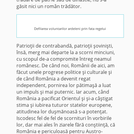
găsit nici un român trădător.
Defilarea voluntarilor ardeleni prin fata regelui
Patrioţii de contrabandă, patri­oţii şovinişti,
însă, merg mai departe la a scorni minciuni,
cu scopul de-a compromite întreg neamul
românesc. De când noi, Românii de aici, am
făcut unele progrese politice şi culturale şi
de când România a devenit regat
independent, pornirea lor pătimaşă a luat
un impuls şi mai puternic. Iar acum, când
Româ­nia a pacificat Orientul şi şi-a câş­tigat
stima şi iubirea tuturor state­lor europene,
atitudinea lor duşmă­noasă s-a potenţat.
Iscodesc fel de fel de scorni­turi în vorbirile
lor, dar mai ales în ziarele fără conştiinţă, că
România e periculoasă pentru Austro-