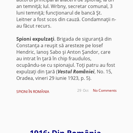
an temniţă; Iul. Wrbny, secretar comunal, 3
luni temniţă; funcţionarul de bancă Şt.
Leitner a fost scos din cauză. Condamnaţii n-
au făcut recurs.
*
Spioni expulzaţi
. Brigada de siguranţă din
Constanţa a reuşit să aresteze pe Iosef
Hendric, Ianoş Sabo şi Anton Şandor, care
au intrat în ţară în chip fraudulos,
ocupându-se cu spionajul. Toţi patru au fost
expulzaţi din ţară (
Vestul României
, No. 15,
Oradea, vineri 29 iunie 1923, p. 5).
29
Oct
No Comments
SPIONI ÎN ROMÂNIA
1916: Din România.