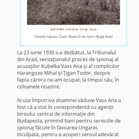
Charles Upson Clark: Biserică de lemn lângă Arad
La 23 iunie 1930 s-a dezbătut, la Tribunalul
din Arad, senzaţionalul proces de spionaj al
acuzaţilor Kubelka Vass Ana şi al complicilor
Harangozo Mihai şi Ţigan Todor, despre
fapta cărora ne-am ocupat, la timpul său, în
coloanele noastre.
*
Acuza împotriva doamnei văduve Vass Ana a
fost că a stat în corespondentă cu agenţii
biroului central de informaţie din
Budapesta, primind bani pentru serviciile de
spionaj făcute în favoarea Ungarei.
Inculpata, pentru a acoperi sensul adevărat