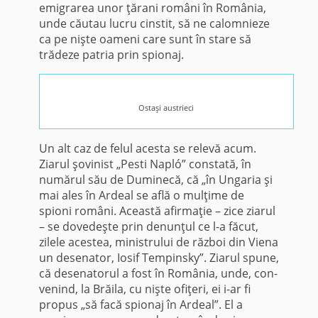
emigra­rea unor ţărani români în România,
unde căutau lucru cinstit, să ne calomnieze
ca pe nişte oameni care sunt în stare să
trădeze patria prin spionaj.
Ostaşi austrieci
Un alt caz de felul acesta se relevă acum.
Ziarul şovinist „Pesti Napló” constată, în
numărul său de Duminecă, că „în Ungaria şi
mai ales în Ardeal se află o mul­ţime de
spioni români. Această afirmaţie – zice ziarul
– se do­vedeşte prin denunţul ce l-a făcut,
zilele acestea, ministrului de război din Viena
un desenator, Iosif Tem­pinsky”. Ziarul spune,
că desenato­rul a fost în România, unde, con­
venind, la Brăila, cu nişte ofiţeri, ei i-ar fi
propus „să facă spionaj în Ardeal”. El a