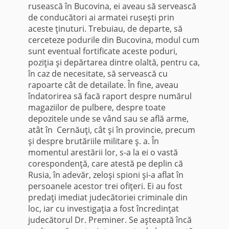
rusească în Bucovina, ei aveau să servească
de conducători ai armatei ruseşti prin
aceste ţinuturi. Trebuiau, de departe, să
cerceteze podurile din Bucovina, modul cum
sunt eventual fortificate aceste poduri,
poziţia şi depărtarea dintre olaltă, pentru ca,
în caz de necesitate, să servească cu
rapoarte cât de detailate. În fine, aveau
îndatorirea să facă raport despre numărul
magaziilor de pulbere, despre toate
depozitele unde se vând sau se află arme,
atât în Cernăuţi, cât şi în provincie, precum
şi despre brutăriile militare ş. a. În
momentul arestării lor, s-a la ei o vastă
corespondenţă, care atestă pe deplin că
Rusia, în adevăr, zeloşi spioni şi-a aflat în
persoanele acestor trei ofiţeri. Ei au fost
predaţi imediat judecă­toriei criminale din
loc, iar cu investigaţia a fost încredinţat
judecătorul Dr. Preminer. Se aşteaptă încă