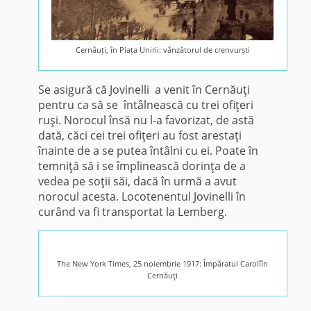
Cernăuți, în Piața Unirii: vânzătorul de crenvurști
Se asigură că Jovinelli a venit în Cernăuţi
pentru ca să se întâlnească cu trei ofiţeri
ruşi. Norocul însă nu l-a favorizat, de astă
dată, căci cei trei ofiţeri au fost arestaţi
înainte de a se putea întâlni cu ei. Poate în
temniţă să i se împlinească dorinţa de a
vedea pe soţii săi, dacă în urmă a avut
norocul acesta. Locotenentul Jovinelli în
curând va fi transportat la Lemberg.
The New York Times, 25 noiembrie 1917: Împăratul Carolîîn
Cernăuţi