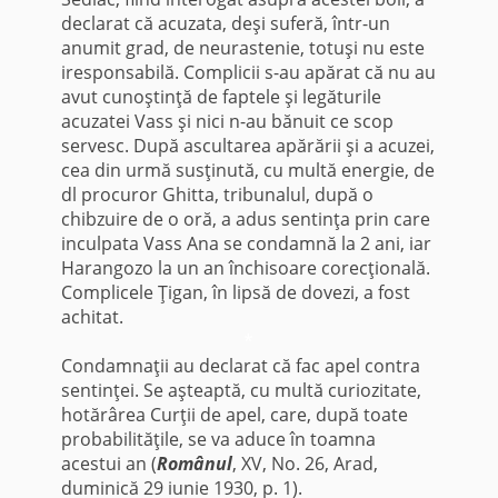
declarat că acuzata, deşi suferă, într-un
anumit grad, de neurastenie, totuşi nu este
iresponsabilă. Complicii s-au apărat că nu au
avut cunoştinţă de faptele şi legăturile
acuzatei Vass şi nici n-au bănuit ce scop
servesc. După ascultarea apărării şi a acuzei,
cea din urmă susţinută, cu multă energie, de
dl procuror Ghitta, tribunalul, după o
chibzuire de o oră, a adus sentinţa prin care
inculpata Vass Ana se condamnă la 2 ani, iar
Harangozo la un an închisoare corecţională.
Complicele Ţigan, în lipsă de dovezi, a fost
achitat.
*
Condamnaţii au declarat că fac apel contra
sentinţei. Se aşteaptă, cu multă curiozitate,
hotărârea Curţii de apel, care, după toate
probabilităţile, se va aduce în toamna
acestui an (
Românul
, XV, No. 26, Arad,
duminică 29 iunie 1930, p. 1).