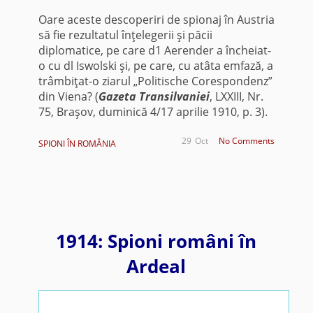
Oare aceste descoperiri de spionaj în Austria
să fie rezultatul înţele­gerii şi păcii
diplomatice, pe care d1 Aerender a încheiat-
o cu dl Iswolski şi, pe care, cu atâta emfază, a
trâmbiţat-o ziarul „Politische Corespondenz”
din Viena? (
Gazeta Transilvaniei
, LXXIII, Nr.
75, Braşov, duminică 4/17 aprilie 1910, p. 3).
29
Oct
No Comments
SPIONI ÎN ROMÂNIA
1914: Spioni români în
Ardeal