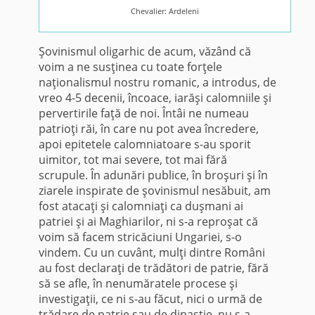
Chevalier: Ardeleni
Şovinismul oligarhic de acum, văzând că
voim a ne susţinea cu toate forţele
naţionalismul nostru ro­manic, a introdus, de
vreo 4-5 decenii, încoace, iarăşi calomniile şi
pervertirile faţă de noi. Întâi ne numeau
patrioţi răi, în care nu pot avea încredere,
apoi epitetele calom­niatoare s-au sporit
uimitor, tot mai severe, tot mai fără
scrupule. În adunări publice, în broşuri şi în
zia­rele inspirate de şovinismul nesă­buit, am
fost atacaţi şi calomniaţi ca duşmani ai
patriei şi ai Maghia­rilor, ni s-a reproşat că
voim să fa­cem stricăciuni Ungariei, s-o
vindem. Cu un cuvânt, mulţi dintre Români
au fost declaraţi de trădători de pa­trie, fără
să se afle, în nenumăratele procese şi
investigaţii, ce ni s-au fă­cut, nici o urmă de
trădare de patrie sau de dinastie, nu s-a