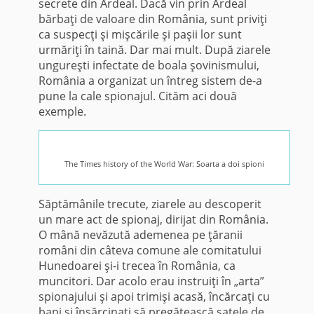
secrete din Ardeal. Dacă vin prin Ardeal
bărbaţi de valoare din România, sunt priviţi
ca suspecţi şi mişcările şi paşii lor sunt
urmăriţi în taină. Dar mai mult. După ziarele
ungureşti infectate de boala şovinis­mului,
România a organizat un în­treg sistem de-a
pune la cale spio­najul. Cităm aci două
exemple.
The Times history of the World War: Soarta a doi spioni
Săptămânile trecute, ziarele au descoperit
un mare act de spionaj, dirijat din România.
O mână nevă­zută ademenea pe ţăranii
români din câteva comune ale comitatului
Hu­nedoarei şi-i trecea în România, ca
muncitori. Dar acolo erau instruiţi în „arta”
spionajului şi apoi trimişi acasă, încărcaţi cu
bani şi însărci­naţi să pregătească satele de