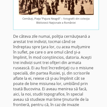
Cernăuţi, Piaţa “Pajura Neagră” – fotografii din colecţia
Bibliotecii Naţionale a României
De câteva zile numai, poliţia cernăuţeană a
arestat trei indivizi, tocmai când se
îndreptau spre ţara lor, cu acea mulţumire
în suflet, pe care o are omul când şi-a
împlinit, în mod conştiincios, datoria. Aceşti
trei indivizi sunt trei ofiţeri din ar­mata
rusească. Ei au fost încredinţaţi cu o misiune
specială, din partea Rusiei, şi, din scrisorile
aflate la ei, reiese că şi-au îm­plinit cât se
poate de bine misiunea lor, umblând prin
toată Bucovina. Ei aveau menirea să facă,
aici, la noi, studii topogra­fice, în special
aveau să studieze mai bine ţinuturile de la
frontieră, pentru că, în caz de invazie