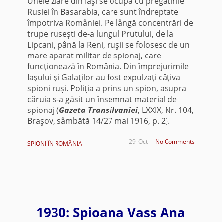
Unele ziare din Iaşi se ocupă cu pregătirile
Rusiei în Basarabia, care sunt îndreptate
împotriva României. Pe lângă concentrări de
trupe ruseşti de-a lungul Prutului, de la
Lipcani, până la Reni, ruşii se folosesc de un
mare aparat militar de spionaj, care
funcţionează în România. Din împrejurimile
Iaşului şi Galaţilor au fost expulzaţi câţiva
spioni ruşi. Poliţia a prins un spion, asupra
căruia s-a găsit un însemnat material de
spionaj (
Gazeta Transilvaniei
, LXXIX, Nr. 104,
Braşov, sâmbătă 14/27 mai 1916, p. 2).
29
Oct
No Comments
SPIONI ÎN ROMÂNIA
1930: Spioana Vass Ana