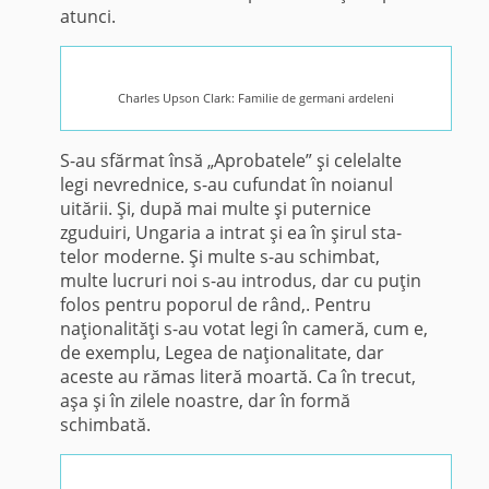
atunci.
Charles Upson Clark: Familie de germani ardeleni
S-au sfărmat însă „Aprobatele” şi celelalte
legi nevrednice, s-au cu­fundat în noianul
uitării. Şi, după mai multe şi puternice
zguduiri, Ungaria a intrat şi ea în şirul sta­
telor moderne. Şi multe s-au schim­bat,
multe lucruri noi s-au intro­dus, dar cu puţin
folos pentru poporul de rând,. Pentru
naţionalităţi s-au votat legi în cameră, cum e,
de exemplu, Legea de naţionalitate, dar
aceste au rămas literă moartă. Ca în trecut,
aşa şi în zilele noastre, dar în formă
schimbată.