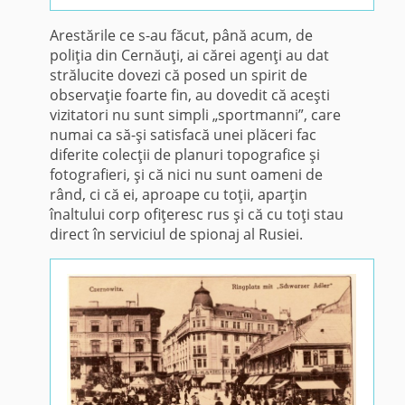
Arestările ce s-au făcut, până acum, de
poliţia din Cernăuţi, ai cărei agenţi au dat
strălucite dovezi că posed un spirit de
observaţie foarte fin, au dovedit că aceşti
vizitatori nu sunt simpli „sportmanni”, care
numai ca să-şi satisfacă unei plăceri fac
diferite colecţii de planuri to­pografice şi
fotografieri, şi că nici nu sunt oameni de
rând, ci că ei, aproape cu toţii, aparţin
înaltului corp ofiţeresc rus şi că cu toţi stau
direct în serviciul de spionaj al Rusiei.