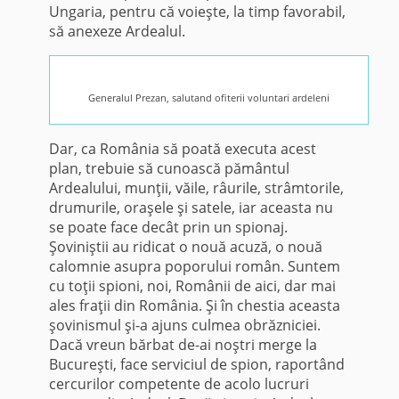
Ungaria, pentru că voieşte, la timp favorabil,
să anexeze Ardealul.
Generalul Prezan, salutand ofiterii voluntari ardeleni
Dar, ca România să poată exe­cuta acest
plan, trebuie să cunoască pământul
Ardealului, munţii, văile, râurile, strâmtorile,
drumurile, oraşele şi satele, iar aceasta nu
se poate face decât prin un spionaj.
Şoviniştii au ridicat o nouă acuză, o nouă
calomnie asupra poporului român. Suntem
cu toţii spioni, noi, Românii de aici, dar mai
ales fraţii din România. Şi în chestia aceasta
şovinismul şi-a ajuns culmea obrăz­niciei.
Dacă vreun bărbat de-ai noştri merge la
Bucureşti, face ser­viciul de spion, raportând
cercurilor competente de acolo lucruri