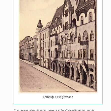
Cernăuţi, Casa germană
De vreo două zile, venise în Cernăuţi şi, sub