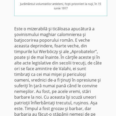
Jurământul voluntarilor ardeleni, foşti prizonieri la ruşi, în 15
iunie 1917
Este o mizerabilă şi ticăloasa apucătură a
şovinismului maghiar calomnierea şi
batjocorirea poporu­lui român. E veche
aceasta deprindere, foarte veche, din
timpurile lui Werböczy şi ale „Aprobatelor”,
poate şi de mai înainte. În cărţile aceste şi în
alte acte legislative din secolii tre­cuţi, de câte
ori se face amintire de Valahi, ei sunt
timbraţi ca cei mai mişei şi periculoşi
oameni, vrednici de-a fi ţinuţi în opresiune şi
sufe­riţi în ţară numai pană când le convine
nemeşilor. Au fost, pe acele vremi, stări
barbare la noi. Cu aceasta îşi scuză uneori
patrioţii înfierbântaţi trecu­tul, ruşinos. Aşa
este. Timpul a fost grozav şi barbar, dar
barbaria au făcut-o stăpânii nemeşi de pe