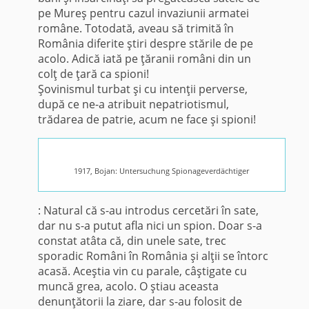
pe Mureş pentru cazul invaziunii arma­tei
române. Totodată, aveau să tri­mită în
România diferite ştiri despre stările de pe
acolo. Adică iată pe ţăranii români din un
colţ de ţară ca spioni!
Şovinismul turbat şi cu intenţii perverse,
după ce ne-a atribuit nepatriotismul,
trădarea de patrie, acum ne face şi spioni!
1917, Bojan: Untersuchung Spionageverdächtiger
:
Natural că s-au introdus cer­cetări în sate,
dar nu s-a putut afla nici un spion. Doar s-a
constat atâta că, din unele sate, trec
sporadic Români în România şi alţii se în­torc
acasă. Aceştia vin cu parale, câştigate cu
muncă grea, acolo. O ştiau aceasta
denunţătorii la ziare, dar s-au folosit de