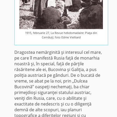
1915, februarie 27, La Revue hebdomadaire: Piaţa din
Cernăuţi; foto Edme Vielliard
Dragostea nemărginită şi intere­sul cel mare,
pe care îl manifestă Rusia faţă de monarhia
noastră şi, în special, faţă de părţile
răsăritene ale ei, Buco­vina şi Galiţia, a pus
poliţia austriacă pe gânduri. De o bucată de
vreme, se abat pe la noi, prin „Dulcea
Bucovină” oaspeţi nechemaţi, ba chiar
primejdioşi siguranţei statului austriac,
veniţi din Rusia, care, cu o abilitate şi
exactitate de nedescris şi cu o diligenţă
demnă de alte scopuri, iau pla­nuri
topografice a diferitelor regiuni şi cu