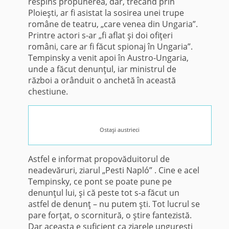
respins propunerea, dar, trecând prin
Ploieşti, ar fi asistat la sosirea unei trupe
române de teatru, „care venea din Ungaria”.
Printre actori s-ar „fi aflat şi doi ofiţeri
români, care ar fi făcut spionaj în Ungaria”.
Tempinsky a venit apoi în Austro-Ungaria,
unde a făcut denunţul, iar ministrul de
război a orânduit o anchetă în această
chestiune.
Ostaşi austrieci
Astfel e informat propovăduito­rul de
neadevăruri, ziarul „Pesti Napló” . Cine e acel
Tempinsky, ce pont se poate pune pe
denunţul lui, şi că peste tot s-a făcut un
astfel de de­nunţ – nu putem şti. Tot lucrul se
pare forţat, o scornitură, o ştire fantezistă.
Dar aceasta e suficient ca ziarele ungureşti