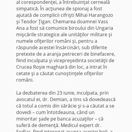
al corespondenţei, a întrebuinţat cerneală
simpatică. În acţiunea de spionaj a fost
ajutată de complicii cifrişti Mihai Harangozo
şi Teodor Ţigan. Chemarea doamnei Vass
Ana a fost să comunice biroului din Ungaria
mişcările strategice ale unităţilor militare şi
numele ofiţerilor români şi, pentru a
răspunde acestei însărcinări, sub diferite
pretexte de a aranja petreceri de binefacere,
fiind inculpata şi vicepreşedinta societăţii de
Crucea Roşie maghiară din loc, a intrat în
cetate şi a căutat cunoştinţele ofiţerilor
români.
*
La dezbaterea din 23 iunie, inculpata, prin
avocatul ei, dr. Demian, a tins să dovedească
că totul a comis din sărăcie şi s-a căutat a se
dovedi – cum întotdeauna, când un
minoritar şade pe banca acuzaţilor – că
suferă de demenţă. Medicul expert dr.
Sedlac, fiind interogat asupra acestei boli, a