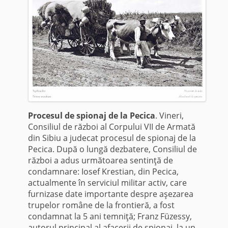
Procesul de spionaj de la Pecica
. Vineri,
Consiliul de război al Corpului VII de Armată
din Sibiu a judecat procesul de spionaj de la
Pecica. După o lungă dezbatere, Consiliul de
război a adus următoarea sentinţă de
condamnare: Iosef Krestian, din Pecica,
actualmente în serviciul militar activ, care
furnizase date importante despre aşezarea
trupelor române de la frontieră, a fost
condamnat la 5 ani temniţă; Franz Füzessy,
autorul principal al afacerii de spionaj, la un