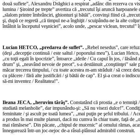
două suflete”, Alexandru Drăghici a respirat „adânc din rezerva cu vise
lumina / Şiroind pe trepte” avertiza că „trecutul îşi aruncă harpoanele 
„slalom printre îmbrânciri, ghionturi şi bătăi”, convinşi fiind că „trecut
şi, după ce regretă „că timpul ne-a înghiţit / scuipându-ne la alte colţu
întâlnit la începutul veşniciei”, acolo unde, „pescar viclean, trecutul” î
Lucian
HETCO, „predarea de suflet”.
„Rebel nesedus”, care refuză 
(deşi „decepţie continuă / este saltul / poporului meu”), Lucian Hetco, p
„cu toţii egali în ipocrizie”, întoarce „ideile / Cu capul în jos, / lăsân
drum” şi, „neavând nevoie de preot”, s-a destăinuit „conştiinţei” sale p
măcar trecerea timpului, / cu toate acestea m-am străduit / să creez det
cu plăcere / fără alte justificări / şi bătăi de cap”. El şi-a creat o indi
să-mi inventez / Realitatea!”.
Ileana JECA, „heruvim târâş”.
Constatând că prostia „e o temniţă /
studiată melanholie”, dar impunându-şi: „Să nu visezi dulce!”. Condiţ
feminitate / şi ascult pe toată lumea”, „mai puţin pe şeful tribului. / Ac
a produs în mai multe planuri, dacă nu cumva în chiar toate, faţă de „om
mai rămăsese”. Din păcate, „chipul de mucenic” al omului rămas, acasă, 
înnegurează într-un joc-nejoc de-a râsul-plânsul admirabil construit.