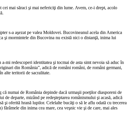
 cei mai săraci şi mai nefericiţi din lume. Avem, ce-i drept, acolo
ă.
 zipter s-a aşezat pe valea Moldovei. Bucovineanul acela din America
a şi mormintele din Bucovina nu există nici o distanţă, inima lui
 a-mi redescoperi identitatea şi tocmai de asta simt nevoia să aduc în
„originari din România”, adică de români români, de români germani,
alte teritorii de sacralitate.
nţeleg că numai de România depinde dacă urmaşii poeţilor diasporeni de
mului de departe, mizând pe redeşteptarea românismului şi acasă, adică
 şi oferită hrană lupilor. Celelalte bucăţi o să le aflu odată cu trecerea
an) fărâmele din inima cea mare, cea veşnic vie şi de care, mai ales