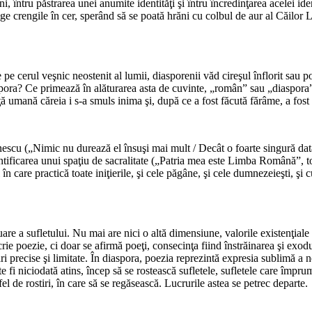
ni, întru păstrarea unei anumite identităţi şi întru încredinţarea acelei i
nfige crengile în cer, sperând să se poată hrăni cu colbul de aur al Căilo
*
pe cerul veşnic neostenit al lumii, diasporenii văd cireşul înflorit sau p
ra? Ce primează în alăturarea asta de cuvinte, „român” sau „diaspora”? 
 umană căreia i s-a smuls inima şi, după ce a fost făcută fărâme, a fost 
*
nescu („Nimic nu durează el însuşi mai mult / Decât o foarte singură dată
ificarea unui spaţiu de sacralitate („Patria mea este Limba Română”, tot 
i în care practică toate iniţierile, şi cele păgâne, şi cele dumnezeieşti, şi
*
uare a sufletului. Nu mai are nici o altă dimensiune, valorile existenţiale
poezie, ci doar se afirmă poeţi, consecinţa fiind înstrăinarea şi exodul 
i precise şi limitate. În diaspora, poezia reprezintă expresia sublimă a n
e fi niciodată atins, încep să se rostească sufletele, sufletele care împru
el de rostiri, în care să se regăsească. Lucrurile astea se petrec departe.
*