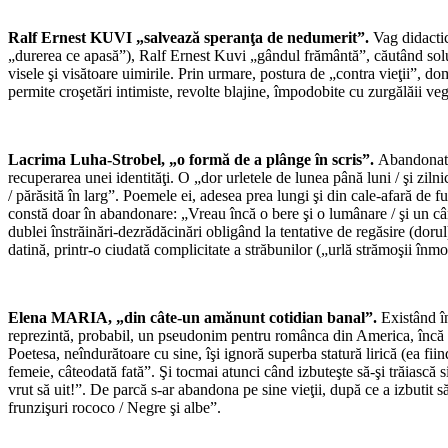
Ralf Ernest KUVI „salvează speranţa de nedumerit”.
Vag didactic
„durerea ce apasă”), Ralf Ernest Kuvi „gândul frământă”, căutând soluţi
visele şi visătoare uimirile. Prin urmare, postura de „contra vieţii”, d
permite croşetări intimiste, revolte blajine, împodobite cu zurgălăii vege
Lacrima Luha-Strobel, „o formă de a plânge în scris”.
Abandonată 
recuperarea unei identităţi. O „dor urletele de lunea până luni / şi ziln
/ părăsită în larg”. Poemele ei, adesea prea lungi şi din cale-afară de f
constă doar în abandonare: „Vreau încă o bere şi o lumânare / şi un cânt
dublei înstrăinări-dezrădăcinări obligând la tentative de regăsire (dorul
datină, printr-o ciudată complicitate a străbunilor („urlă strămoşii înm
Elena MARIA, „din câte-un amănunt cotidian banal”.
Existând î
reprezintă, probabil, un pseudonim pentru românca din America, încă fas
Poetesa, neîndurătoare cu sine, îşi ignoră superba statură lirică (ea fi
femeie, câteodată fată”. Şi tocmai atunci când izbuteşte să-şi trăiasc
vrut să uit!”. De parcă s-ar abandona pe sine vieţii, după ce a izbutit s
frunzişuri rococo / Negre şi albe”.