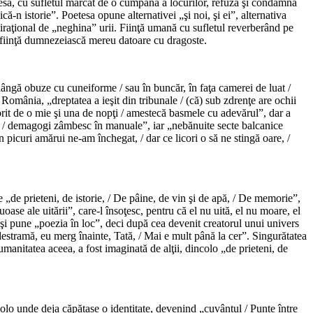
tesa, cu sufletul marcat de o cumpănă a locurilor, refuză şi condamnă
n istorie”. Poetesa opune alternativei „şi noi, şi ei”, alternativa
iraţional de „neghina” urii. Fiinţă umană cu sufletul reverberând pe
e fiinţă dumnezeiască mereu datoare cu dragoste.
lângă obuze cu cuneiforme / sau în buncăr, în faţa camerei de luat /
omânia, „dreptatea a ieşit din tribunale / (că) sub zdrenţe are ochii
umbrit de o mie şi una de nopţi / amestecă basmele cu adevărul”, dar a
ent, / demagogi zâmbesc în manuale”, iar „nebănuite secte balcanice
in picuri amărui ne-am închegat, / dar ce licori o să ne stingă oare, /
e „de prieteni, de istorie, / De pâine, de vin şi de apă, / De memorie”,
ase ale uitării”, care-l însoţesc, pentru că el nu uită, el nu moare, el
 şi pune „poezia în loc”, deci după cea devenit creatorul unui univers
estramă, eu merg înainte, Tată, / Mai e mult până la cer”. Singurătatea
umanitatea aceea, a fost imaginată de alţii, dincolo „de prieteni, de
 acolo unde deja căpătase o identitate, devenind „cuvântul / Punte între