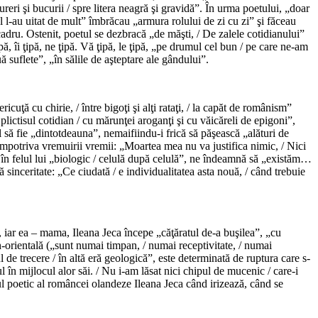
eri şi bucurii / spre litera neagră şi gravidă”. În urma poetului, „doar
l l-au uitat de mult” îmbrăcau „armura rolului de zi cu zi” şi făceau
p cadru. Ostenit, poetul se dezbracă „de măşti, / De zalele cotidianului”
ă, îi ţipă, ne ţipă. Vă ţipă, le ţipă, „pe drumul cel bun / pe care ne-am
ă suflete”, „în sălile de aşteptare ale gândului”.
cuţă cu chirie, / între bigoţi şi alţi rataţi, / la capăt de românism”
plictisul cotidian / cu mărunţei aroganţi şi cu văicăreli de epigoni”,
el să fie „dintotdeauna”, nemaifiindu-i frică să păşească „alături de
 împotriva vremuirii vremii: „Moartea mea nu va justifica nimic, / Nici
te în felul lui „biologic / celulă după celulă”, ne îndeamnă să „existăm…
tă sinceritate: „Ce ciudată / e individualitatea asta nouă, / când trebuie
, iar ea – mama, Ileana Jeca începe „căţăratul de-a buşilea”, „cu
orientală („sunt numai timpan, / numai receptivitate, / numai
l de trecere / în altă eră geologică”, este determinată de ruptura care s-
 în mijlocul alor săi. / Nu i-am lăsat nici chipul de mucenic / care-i
ul poetic al româncei olandeze Ileana Jeca când irizează, când se