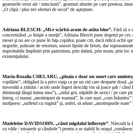
geamurile verzi ale / minciunii”, geamuri aburite pe care poetesa, imună „f
„O clipă / plus trei sferturi de secol” de aşteptare.
Adriana BLESCH: „Mi-e scârbă-acum de-atâta bine”.
Fără să o i
concretizând „o linişte a morţii”, Adriana Blesch pune degetul pe cer, c
mesei şi nu are ce pune în faţa copiilor, poate citi, dacă ridică ochii s
negurile, puhoaie de retorism, uneori lipsite de lirism, dar suprasaturate d
improbabile împliniri prin patriotism, prin datină, prin neam, prin loc na
existenţialului.
Maria-Rozalia CHELARU, „ploaia e doar un sunet care aminteşt
copilărie”, obligând la a privi viaţa ca pe un zid care desparte două „
travestită a zidului / acolo unde îngeri desculţi vin să joace şah / cân
dimineaţă lângă inima mea”), „zidul gol, năpădit de urzici / pe care pl
întreg, ci numai „anotimpuri de toamnă”, în care auzi „cum înăuntru” îţ
molipsesc „sufletul cu rugină” şi, astfel, să aduni „anotimpurile toate” 
Madeleine DAVIDSOHN, „când migdalul înfloreşte”
. Născută la 
cu văile / mioarele şi cântările”) pentru a se stabili în oraşul „române