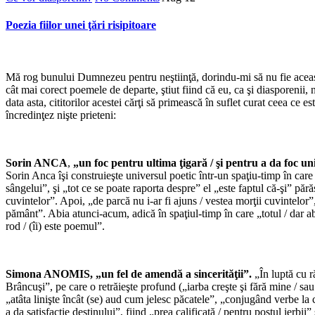
Poezia fiilor unei ţări risipitoare
Mă rog bunului Dumnezeu pentru neştiinţă, dorindu-mi să nu fie aceast
cât mai corect poemele de departe, ştiut fiind că eu, ca şi diasporenii, n
data asta, cititorilor acestei cărţi să primească în suflet curat ceea ce
încredinţez nişte prieteni:
Sorin
ANCA
,
„un foc pentru ultima ţigară / şi pentru a da foc un
Sorin Anca îşi construieşte universul poetic într-un spaţiu-timp în care „
sângelui”, şi „tot ce se poate raporta despre” el „este faptul că-şi” pă
cuvintelor”. Apoi, „de parcă nu i-ar fi ajuns / vestea morţii cuvintelo
pământ”. Abia atunci-acum, adică în spaţiul-timp în care „totul / dar abs
rod / (îi) este poemul”.
Simona ANOMIS, „un fel de amendă a sincerităţii”.
„În luptă cu r
Brâncuşi”, pe care o retrăieşte profund („iarba creşte şi fără mine / sa
„atâta linişte încât (se) aud cum jelesc păcatele”, „conjugând verbe la
a da satisfacţie destinului”, fiind „prea calificată / pentru postul ierbii