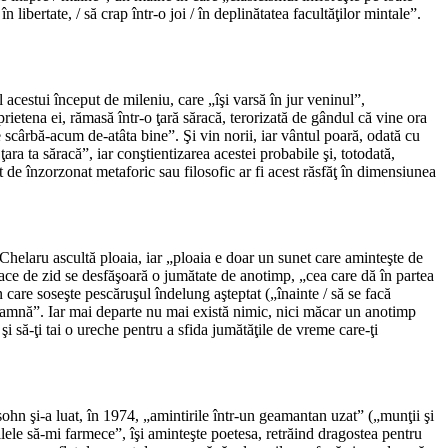
 libertate, / să crap într-o joi / în deplinătatea facultăţilor mintale”.
l acestui început de mileniu, care „îşi varsă în jur veninul”,
rietena ei, rămasă într-o ţară săracă, terorizată de gândul că vine ora
e scârbă-acum de-atâta bine”. Şi vin norii, iar vântul poară, odată cu
 ţara ta săracă”, iar conştientizarea acestei probabile şi, totodată,
ât de înzorzonat metaforic sau filosofic ar fi acest răsfăţ în dimensiunea
elaru ascultă ploaia, iar „ploaia e doar un sunet care aminteşte de
oace de zid se desfăşoară o jumătate de anotimp, „cea care dă în partea
 care soseşte pescăruşul îndelung aşteptat („înainte / să se facă
 toamnă”. Iar mai departe nu mai există nimic, nici măcar un anotimp
 să-ţi tai o ureche pentru a sfida jumătăţile de vreme care-ţi
ohn şi-a luat, în 1974, „amintirile într-un geamantan uzat” („munţii şi
ilele să-mi farmece”, îşi aminteşte poetesa, retrăind dragostea pentru