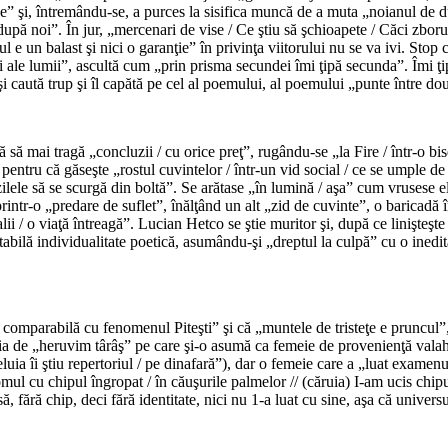
” şi, întremându-se, a purces la sisifica muncă de a muta „noianul de dur
după noi”. În jur, „mercenari de vise / Ce ştiu să şchioapete / Căci zboru
ul e un balast şi nici o garanţie” în privinţa viitorului nu se va ivi. Sto
ri ale lumii”, ascultă cum „prin prisma secundei îmi ţipă secunda”. Îmi ţip
şi caută trup şi îl capătă pe cel al poemului, al poemului „punte între dou
*
să mai tragă „concluzii / cu orice preţ”, rugându-se „la Fire / într-o biseri
entru că găseşte „rostul cuvintelor / într-un vid social / ce se umple de 
d zilele să se scurgă din boltă”. Se arătase „în lumină / aşa” cum vrusese 
rintr-o „predare de suflet”, înălţând un alt „zid de cuvinte”, o baricadă
alii / o viaţă întreagă”. Lucian Hetco se ştie muritor şi, după ce linişteş
scutabilă individualitate poetică, asumându-şi „dreptul la culpă” cu o inedi
*
 comparabilă cu fenomenul Piteşti” şi că „muntele de tristeţe e pruncul”
ia de „heruvim târâş” pe care şi-o asumă ca femeie de provenienţă valah-
eluia îi ştiu repertoriul / pe dinafară”), dar o femeie care a „luat examenu
ul cu chipul îngropat / în căuşurile palmelor // (căruia) I-am ucis chipul
fără chip, deci fără identitate, nici nu 1-a luat cu sine, aşa că univers