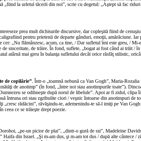
iind la urletul tăcerii din noi”, scrie cu degetul: „Aştept să fac riduri în
*
ntereseze prea mult dichisurile discursive, dar copleşită fiind de cenuşiu
aligrafiind pentru prietenii de departe gânduri, emoţii, amărăciune. Iar p
pre cer: „Nu flămânzesc, acum, ca tine, / Dar sufletul îmi este greu, / Mi-
e sinceritate, de trăire. În fond, suflete, „bogat ai fost când ai trăit / în
tal atârnă mai greu în balanţa sufletului decât orice răsfăţ stilistic, oric
*
e de copilărie”
. Într-o „toamnă nebună ca Van Gogh”, Maria-Rozalia Ch
jumătăţi de anotimp” (în fond, „între noi stau anotimpurile toate”). Dinc
d Dumnezeu se odihneşte după norul de libelule”. Apoi ar fi zidul, clipa în
ouă întruna ori stau zgribulite ciori / veşnic întoarse din anotimpuri de
i „cresc rădăcini”, răvăşindu-te, ademenindu-te să-l imiţi pe Van Gogh şi
în ceea ce se trăieşte drept poezie.
*
Dorohoi, „pe-un picior de plai”, „dintr-o gură de rai”, Madeleine Davids
sc” Haifa din Israel. „Şi m-am dus, şi m-am tot dus / după alte cântece / z