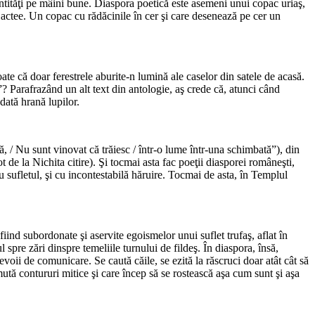
dentităţi pe mâini bune. Diaspora poetică este asemeni unui copac uriaş,
r Lactee. Un copac cu rădăcinile în cer şi care desenează pe cer un
oate că doar ferestrele aburite-n lumină ale caselor din satele de acasă.
Parafrazând un alt text din antologie, aş crede că, atunci când
dată hrană lupilor.
, / Nu sunt vinovat că trăiesc / într-o lume într-una schimbată”), din
de la Nichita citire). Şi tocmai asta fac poeţii diasporei româneşti,
 cu sufletul, şi cu incontestabilă hăruire. Tocmai de asta, în Templul
 fiind subordonate şi aservite egoismelor unui suflet trufaş, aflat în
spre zări dinspre temeliile turnului de fildeş. În diaspora, însă,
evoii de comunicare. Se caută căile, se ezită la răscruci doar atât cât să
mută contururi mitice şi care încep să se rostească aşa cum sunt şi aşa