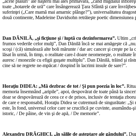
„acele plaiuri” ale naşterii mai ales primăvara, „când migdalul înflore
toate „hotarele de ură” care însângerează Ţara Sfântă şi care învrăjbes
suferinţei („Care mamă mai amarnic plânge?”), universalitatea dragoste
două continente, Madeleine Davidsohn retrăieşte poetic dimensiunea poe
Dan DĂNILĂ, „şi ficţiune şi / luptă cu dezinformarea”.
Ultim „cri
frumos vederile celor mulţi”, Dan Dănilă încă se mai amăgeşte că „nu, n
scoşi / (că) simulează alte boli mărunte / dar arc cancer şi creşte pe la
lăsat în urmă, în timp, o realitate care-l doare neomeneşte, o realitat
auresc / monezile cu efigii guşate multiplu”. Dan Dănilă, trăind şi răstră
cine să ne regrete ne-mpăcat / dospind în lacrimi insule de sare?”.
Horaţiu DIDEA: „Mă dezbrac de tot / Şi pun poezia în loc”.
Ritua
memoria însemnând „aripile”, apoi, despovărat de toate până la sincerita
doar se despovărează de ceea ce e de prisos, inclusiv de tentaţia zboru
de care e responsabil, Horaţiu Didea se cutremură de singurătate: „Şi 
este, în fond, universul celor care se crucifică pe cuvinte, asumându-şi
istoric, / De pâine, de vin şi de apă, / De memorie”.
Alexandru
DRĂGHICI, „în sălile de aşteptare ale gândului”.
După