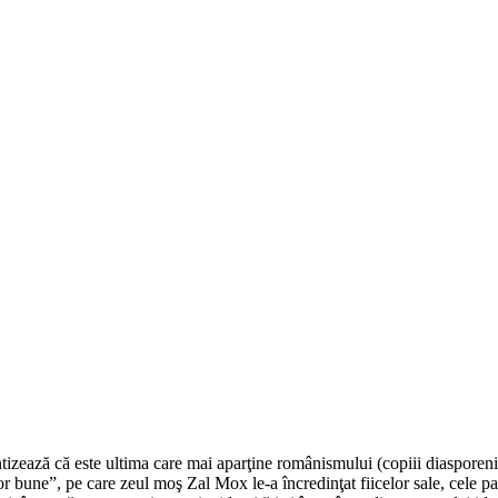
izează că este ultima care mai aparţine românismului (copiii diasporenilor d
r bune”, pe care zeul moş Zal Mox le-a încredinţat fiicelor sale, cele pa