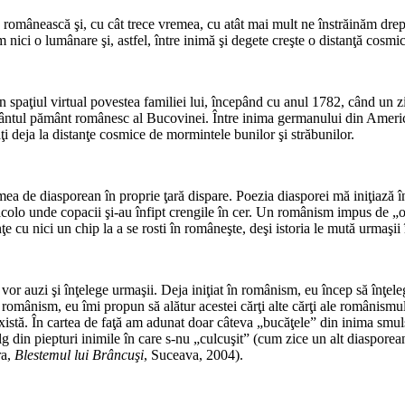
a românească şi, cu cât trece vremea, cu atât mai mult ne înstrăinăm drept
ici o lumânare şi, astfel, între inimă şi degete creşte o distanţă cosmic
*
n spaţiul virtual povestea familiei lui, începând cu anul 1782, când un
 sfântul pământ românesc al Bucovinei. Între inima germanului din Americ
laţi deja la distanţe cosmice de mormintele bunilor şi străbunilor.
*
ea de diasporean în proprie ţară dispare. Poezia diasporei mă iniţiază în
acolo unde copacii şi-au înfipt crengile în cer. Un românism impus de 
u nici un chip la a se rosti în româneşte, deşi istoria le mută urmaşii în 
*
ă-i vor auzi şi înţelege urmaşii. Deja iniţiat în românism, eu încep să î
în românism, eu îmi propun să alătur acestei cărţi alte cărţi ale românis
xistă. În cartea de faţă am adunat doar câteva „bucăţele” din inima smulsă
mulg din piepturi inimile în care s-nu „culcuşit” (cum zice un alt diaspore
ra,
Blestemul lui Brâncuşi
, Suceava, 2004).