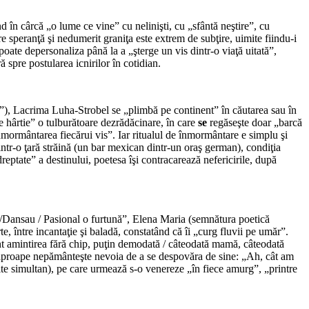
 în cârcă „o lume ce vine” cu nelinişti, cu „sfântă neştire”, cu
 speranţă şi nedumerit graniţa este extrem de subţire, uimite fiindu-i
oate depersonaliza până la a „şterge un vis dintr-o viaţă uitată”,
ă spre postularea icnirilor în cotidian.
ă”), Lacrima Luha-Strobel se „plimbă pe continent” în căutarea sau în
pe hârtie” o tulburătoare dezrădăcinare, în care
se
regăseşte doar „barcă
 înmormântarea fiecărui vis”. Iar ritualul de înmormântare e simplu şi
intr-o ţară străină (un bar mexican dintr-un oraş german), condiţia
reptate” a destinului, poetesa îşi contracarează nefericirile, după
e /Dansau / Pasional o furtună”, Elena Maria (semnătura poetică
 între incantaţie şi baladă, constatând că îi „curg fluvii pe umăr”.
sunt amintirea fără chip, puţin demodată / câteodată mamă, câteodată
te aproape nepământeşte nevoia de a se despovăra de sine: „Ah, cât am
răite simultan), pe care urmează s-o venereze „în fiece amurg”, „printre