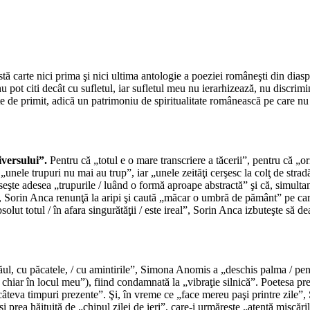
ă carte nici prima şi nici ultima antologie a poeziei româneşti din dia
u pot citi decât cu sufletul, iar sufletul meu nu ierarhizează, nu discrimi
 este de primit, adică un patrimoniu de spiritualitate românească pe care 
*
iversului”.
Pentru că „totul e o mare transcriere a tăcerii”, pentru că „or
unele trupuri nu mai au trup”, iar „unele zeităţi cerşesc la colţ de stradă
răseşte adesea „trupurile / luând o formă aproape abstractă” şi că, simult
r”, Sorin Anca renunţă la aripi şi caută „măcar o umbră de pământ” pe car
olut totul / în afara singurătăţii / este ireal”, Sorin Anca izbuteşte să de
*
ăul, cu păcatele, / cu amintirile”, Simona Anomis a „deschis palma / pent
u chiar în locul meu”), fiind condamnată la „vibraţie silnică”. Poetesa pr
 câteva timpuri prezente”. Şi, în vreme ce „face mereu paşi printre zile”
” şi prea hăituită de „chipul zilei de ieri”, care-i urmăreşte „atentă mişcă