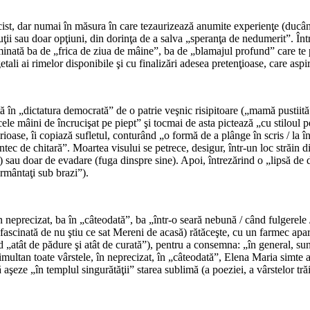
*
ist, dar numai în măsura în care tezaurizează anumite experienţe (ducând
i sau doar opţiuni, din dorinţa de a salva „speranţa de nedumerit”. Între
ominată ba de „frica de ziua de mâine”, ba de „blamajul profund” care te p
tali ai rimelor disponibile şi cu finalizări adesea pretenţioase, care aspir
*
în „dictatura democrată” de o patrie veşnic risipitoare („mamă pustiit
icele mâini de încrucişat pe piept” şi tocmai de asta pictează „cu stiloul 
urioase, îi copiază sufletul, conturând „o formă de a plânge în scris / la
ec de chitară”. Moartea visului se petrece, desigur, într-un loc străin d
) sau doar de evadare (fuga dinspre sine). Apoi, întrezărind o „lipsă de d
ormântaţi sub brazi”).
*
n neprecizat, ba în „câteodată”, ba „într-o seară nebună / când fulgerel
cinată de nu ştiu ce sat Mereni de acasă) rătăceşte, cu un farmec aparte,
ind „atât de pădure şi atât de curată”), pentru a consemna: „în general, 
ă simultan toate vârstele, în neprecizat, în „câteodată”, Elena Maria sim
ă aşeze „în templul singurătăţii” starea sublimă (a poeziei, a vârstelor t
*