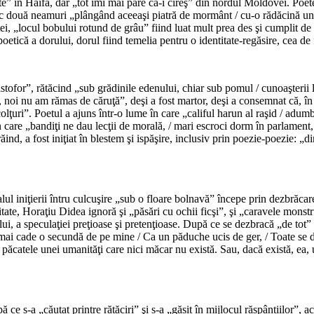
şte” în Haifa, dar „tot îmi mai pare că-i cireş” din nordul Moldovei. Poe
c două neamuri „plângând aceeaşi piatră de mormânt / cu-o rădăcină unică-
i, „locul bobului rotund de grâu” fiind luat mult prea des şi cumplit de 
tică a dorului, dorul fiind temelia pentru o identitate-regăsire, cea d
*
stofor”, rătăcind „sub grădinile edenului, chiar sub pomul / cunoaşterii 
oi nu am rămas de căruţă”, deşi a fost martor, deşi a consemnat că, în R
 colţuri”. Poetul a ajuns într-o lume în care „califul harun al raşid / ad
e în care „bandiţi ne dau lecţii de morală, / mari escroci dorm în parlam
ind, a fost iniţiat în blestem şi ispăşire, inclusiv prin poezie-poezie: „d
*
lul iniţierii întru culcuşire „sub o floare bolnavă” începe prin dezbrăcar
te, Horaţiu Didea ignoră şi „păsări cu ochii ficşi”, şi „caravele monstruo
lui, a speculaţiei preţioase şi pretenţioase. După ce se dezbracă „de tot”
mai cade o secundă de pe mine / Ca un păduche ucis de ger, / Toate se d
 păcatele unei umanităţi care nici măcar nu există. Sau, dacă există, ea, 
*
 ce s-a „căutat printre rătăciri” şi s-a „găsit în mijlocul răspântiilor”,