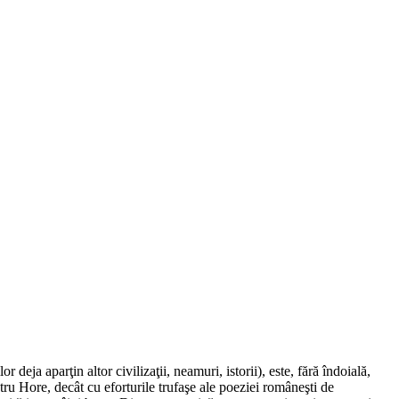
eja aparţin altor civilizaţii, neamuri, istorii), este, fără îndoială,
tru Hore, decât cu eforturile trufaşe ale poeziei româneşti de