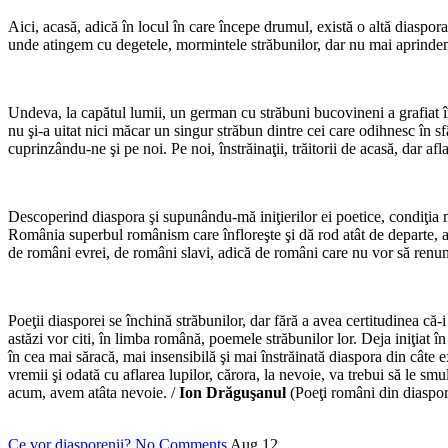
Aici, acasă, adică în locul în care începe drumul, există o altă diaspor
unde atingem cu degetele, mormintele străbunilor, dar nu mai aprindem n
Undeva, la capătul lumii, un german cu străbuni bucovineni a grafiat î
nu şi-a uitat nici măcar un singur străbun dintre cei care odihnesc în
cuprinzându-ne şi pe noi. Pe noi, înstrăinaţii, trăitorii de acasă, dar af
Descoperind diaspora şi supunându-mă iniţierilor ei poetice, condiţia m
România superbul românism care înfloreşte şi dă rod atât de departe, 
de români evrei, de români slavi, adică de români care nu vor să renunţe c
Poeţii diasporei se închină străbunilor, dar fără a avea certitudinea c
astăzi vor citi, în limba română, poemele străbunilor lor. Deja iniţiat 
în cea mai săracă, mai insensibilă şi mai înstrăinată diaspora din câte e
vremii şi odată cu aflarea lupilor, cărora, la nevoie, va trebui să le s
acum, avem atâta nevoie. /
Ion Drăguşanul
(Poeţi români din diaspo
Ce vor diasporenii?
No Comments
Aug
12