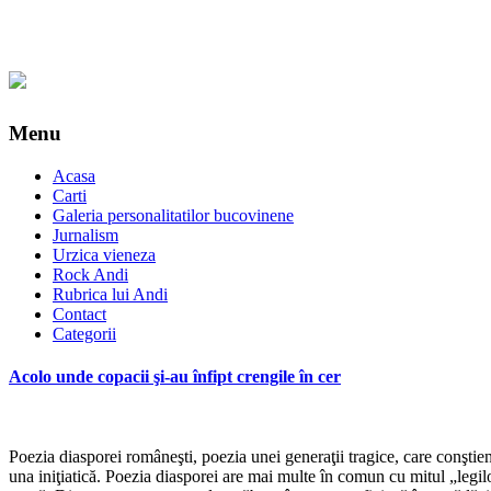
Menu
Acasa
Carti
Galeria personalitatilor bucovinene
Jurnalism
Urzica vieneza
Rock Andi
Rubrica lui Andi
Contact
Categorii
Acolo unde copacii şi-au înfipt crengile în cer
Poezia diasporei româneşti, poezia unei generaţii tragice, care conştient
una iniţiatică. Poezia diasporei are mai multe în comun cu mitul „legilo