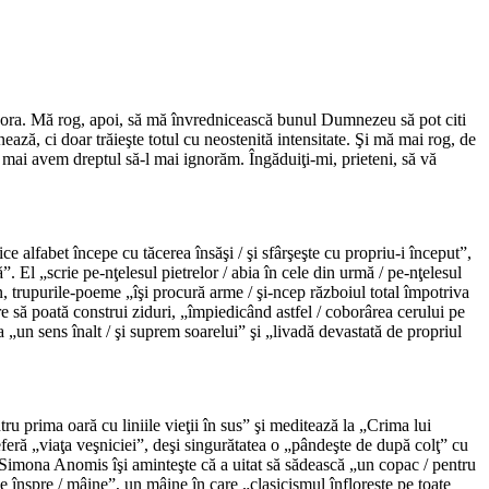
spora. Mă rog, apoi, să mă învrednicească bunul Dumnezeu să pot citi
nează, ci doar trăieşte totul cu neostenită intensitate. Şi mă mai rog, de
nu mai avem dreptul să-l mai ignorăm. Îngăduiţi-mi, prieteni, să vă
ice alfabet începe cu tăcerea însăşi / şi sfârşeşte cu propriu-i început”,
”. El „scrie pe-nţelesul pietrelor / abia în cele din urmă / pe-nţelesul
an, trupurile-poeme „îşi procură arme / şi-ncep războiul total împotriva
e să poată construi ziduri, „împiedicând astfel / coborârea cerului pe
a „un sens înalt / şi suprem soarelui” şi „livadă devastată de propriul
ru prima oară cu liniile vieţii în sus” şi meditează la „Crima lui
eferă „viaţa veşniciei”, deşi singurătatea o „pândeşte de după colţ” cu
, Simona Anomis îşi aminteşte că a uitat să sădească „un copac / pentru
rile înspre / mâine”, un mâine în care „clasicismul înfloreşte pe toate