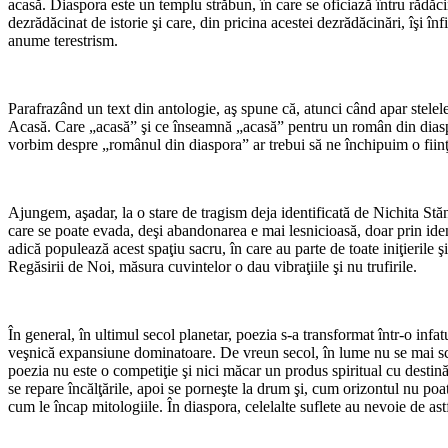
acasă. Diaspora este un templu străbun, în care se oficiază întru rădăci
dezrădăcinat de istorie şi care, din pricina acestei dezrădăcinări, îşi î
anume terestrism.
Parafrazând un text din antologie, aş spune că, atunci când apar stelele 
Acasă. Care „acasă” şi ce înseamnă „acasă” pentru un român din diaspo
vorbim despre „românul din diaspora” ar trebui să ne închipuim o fiinţă
Ajungem, aşadar, la o stare de tragism deja identificată de Nichita Stă
care se poate evada, deşi abandonarea e mai lesnicioasă, doar prin ident
adică populează acest spaţiu sacru, în care au parte de toate iniţierile ş
Regăsirii de Noi, măsura cuvintelor o dau vibraţiile şi nu trufirile.
În general, în ultimul secol planetar, poezia s-a transformat într-o infat
veşnică expansiune dominatoare. De vreun secol, în lume nu se mai scrie 
poezia nu este o competiţie şi nici măcar un produs spiritual cu destinăr
se repare încălţările, apoi se porneşte la drum şi, cum orizontul nu poat
cum le încap mitologiile. În diaspora, celelalte suflete au nevoie de astf