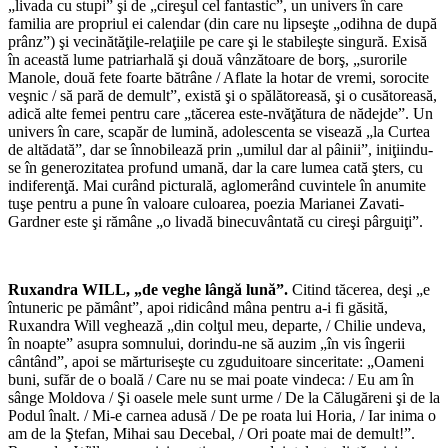
„livada cu stupi” şi de „cireşul cel fantastic”, un univers în care
familia are propriul ei calendar (din care nu lipseşte „odihna de după
prânz”) şi vecinătăţile-relaţiile pe care şi le stabileşte singură. Exisă
în această lume patriarhală şi două vânzătoare de borş, „surorile
Manole, două fete foarte bătrâne / Aflate la hotar de vremi, sorocite
veşnic / să pară de demult”, există şi o spălătoreasă, şi o cusătoreasă,
adică alte femei pentru care „tăcerea este-nvăţătura de nădejde”. Un
univers în care, scapăr de lumină, adolescenta se visează „la Curtea
de altădată”, dar se înnobilează prin „umilul dar al pâinii”, iniţiindu-
se în generozitatea profund umană, dar la care lumea cată şters, cu
indiferenţă. Mai curând picturală, aglomerând cuvintele în anumite
tuşe pentru a pune în valoare culoarea, poezia Marianei Zavati-
Gardner este şi rămâne „o livadă binecuvântată cu cireşi pârguiţi”.
*
Ruxandra WILL, „de veghe lângă lună”.
Citind tăcerea, deşi „e
întuneric pe pământ”, apoi ridicând mâna pentru a-i fi găsită,
Ruxandra Will veghează „din colţul meu, departe, / Chilie undeva,
în noapte” asupra somnului, dorindu-ne să auzim „în vis îngerii
cântând”, apoi se mărturiseşte cu zguduitoare sinceritate: „Oameni
buni, sufăr de o boală / Care nu se mai poate vindeca: / Eu am în
sânge Moldova / Şi oasele mele sunt urme / De la Călugăreni şi de la
Podul înalt. / Mi-e carnea adusă / De pe roata lui Horia, / Iar inima o
am de la Ştefan, Mihai sau Decebal, / Ori poate mai de demult!”.