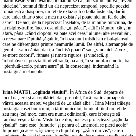
mărturiseşte Voicu Marina, temându-se că „din somn” nu va „reveni
nicicând”, somnul fiind un alt neprecizat temporal, specific poeziei
româneşti a diasporei, un fel de extaz sub o boltă înstelată, dar în
care „nici chiar o stea a mea nu exista / şi poate nici un fel de alte
astre”. De aici, de la neprecizat-înşelător, de la minune-minciună, de
la risipire-trufire, încep osândirile „în păcat”, atât în lăuntru, cât şi în
afară, până „când clopotul va bate acel ceas” al unei alte reevaluări,
o reevaluare făptuită şăgalnic, în baza unui misticism râsul-plânsul
care ne diferenţiază printre neamurile lumii. De altfel, alternanţele de
genul „te-am căutat, dar ţi-e închisă poarta” sau „vino aici să vezi,
se-ntorc cocorii”, ritmate şi rimate riguros, şi vindecă, şi
îmbolnăvesc, poezia fiind vibrantă, ba aici, în somnul-memorie, ba
„pierdută-acolo, printre astre” şi, în consecinţă, îndemnând la
nostalgică melancolie.
*
Irina MATEI, „oglinda visului”.
În Africa de Sud, departe de
locul naşterii şi al copilăriei, dar, probabil, încă foarte aproape de
vârsta aceasta mereu vegheată de „o zână albă”, Irina Matei trăieşte
nostalgia casei bunicului, a ţării bunicului, bunicul fiind un fel de
zeu moş (zal mox, cum era numit odinioară), care izbuteşte să
rămână veşnic tânăr. Mistuită de dor, poetesa proiectează „oglinda
visului”, care este „fumurie” şi pentru că „memorii se pierd acolo”.
În proiecţia acesta, îşi zăreşte chipul drept „zâna din vis”, care-i
aminteşte de ce şi cine este (purtătoarea de dor pentru o realitate deja