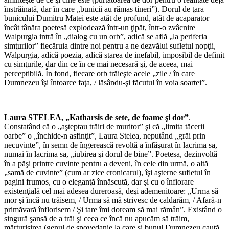
înstrăinată, dar în care „bunicii au rămas tineri”). Dorul de ţara
bunicului Dumitru Matei este atât de profund, atât de acaparator
încât tânăra poetesă explodează într-un ţipăt, într-o zvâcnire
Walpurgia intră în „dialog cu un orb”, adică se află „la periferia
simţurilor” fiecăruia dintre noi pentru a ne dezvălui sufletul nopţii,
Walpurgia, adică poezia, adică starea de inefabil, imposibil de definit
cu simţurile, dar din ce în ce mai necesară şi, de aceea, mai
perceptibilă. În fond, fiecare orb trăieşte acele „zile / în care
Dumnezeu îşi întoarce faţa, / lăsându-şi făcutul în voia soartei”.
*
Laura
STELEA,
„Katharsis de sete, de foame şi dor”
.
Constatând că o „aşteptau trăiri de muritor” şi că „limita tăcerii
oarbe” o „închide-n asfinţit”, Laura Stelea, neputând „grăi prin
necuvinte”, în semn de îngerească revoltă a înfăşurat în lacrima sa,
numai în lacrima sa, „iubirea şi dorul de bine”. Poetesa, dezinvoltă
în a păşi printre cuvinte pentru a deveni, în cele din urmă, o altă
„samă de cuvinte” (cum ar zice cronicarul), îşi aşterne sufletul în
pagini frumos, cu o eleganţă înnăscută, dar şi cu o înfiorare
existenţială cel mai adesea dureroasă, deşi ademenitoare: „Urma să
mor şi încă nu trăisem, / Urma să mă strivesc de caldarâm, / Afară-n
primăvară înflorisem / Şi tare îmi doream să mai rămân”. Existând o
singură şansă de a trăi şi ceea ce încă nu apucăm să trăim,
mărturisirea (genul de spovedanie la care şi bunul Dumnezeu caută