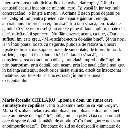
intereseze prea mult dichisurile discursive, dar copleşită fiind de
cenuşiul acestui început de mileniu, care „îşi varsă în jur veninul”,
concretizând „o linişte a morţii”, Adriana Blesch pune degetul pe
cer, caligrafiind pentru prietenii de departe gânduri, emoţii,
amărăciune. Iar prietena ei, rămasă într-o ţară săracă, terorizată de
gândul că vine ora mesei şi nu are ce pune în faţa copiilor, poate citi,
dacă ridică ochii spre cer: „Nu flămânzesc, acum, ca tine, / Dar
sufletul îmi este greu, / Mi-e scârbă-acum de-atâta bine”. Şi vin norii,
iar vântul poară, odată cu negurile, puhoaie de retorism, uneori
lipsite de lirism, dar suprasaturate de sinceritate, de trăire. În fond,
suflete, „bogat ai fost când ai trăit / în ţara ta săracă”, iar
conştientizarea acestei probabile şi, totodată, improbabile împliniri
prin patriotism, prin datină, prin neam, prin loc natal atârnă mai greu
în balanţa sufletului decât orice răsfăţ stilistic, oricât de înzorzonat
metaforic sau filosofic ar fi acest răsfăţ în dimensiunea
existenţialului.
*
Maria-Rozalia CHELARU, „ploaia e doar un sunet care
aminteşte de copilărie”
. Într-o „toamnă nebună ca Van Gogh”,
Maria-Rozalia Chelaru ascultă ploaia, iar „ploaia e doar un sunet
care aminteşte de copilărie”, obligând la a privi viaţa ca pe un zid
care desparte două „jumătăţi de anotimp” (în fond, „între noi stau
anotimpurile toate”). Dincoace de zid se desfăşoară o jumătate de