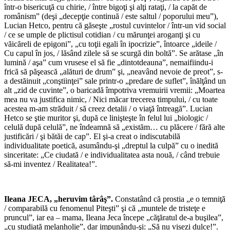
într-o bisericuţă cu chirie, / între bigoţi şi alţi rataţi, / la capăt de
românism” (deşi „decepţie continuă / este saltul / poporului meu”),
Lucian Hetco, pentru că găseşte „rostul cuvintelor / într-un vid social
/ ce se umple de plictisul cotidian / cu mărunţei aroganţi şi cu
văicăreli de epigoni”, „cu toţii egali în ipocrizie”, întoarce „ideile /
Cu capul în jos, / lăsând zilele să se scurgă din boltă”. Se arătase „în
lumină / aşa” cum vrusese el să fie „dintotdeauna”, nemaifiindu-i
frică să păşească „alături de drum” şi, „neavând nevoie de preot”, s-
a destăinuit „conştiinţei” sale printr-o „predare de suflet”, înălţând un
alt „zid de cuvinte”, o baricadă împotriva vremuirii vremii: „Moartea
mea nu va justifica nimic, / Nici măcar trecerea timpului, / cu toate
acestea m-am străduit / să creez detalii / o viaţă întreagă”. Lucian
Hetco se ştie muritor şi, după ce linişteşte în felul lui „biologic /
celulă după celulă”, ne îndeamnă să „existăm… cu plăcere / fără alte
justificări / şi bătăi de cap”. El şi-a creat o indiscutabilă
individualitate poetică, asumându-şi „dreptul la culpă” cu o inedită
sinceritate: „Ce ciudată / e individualitatea asta nouă, / când trebuie
să-mi inventez / Realitatea!”.
*
Ileana JECA, „heruvim târâş”.
Constatând că prostia „e o temniţă
/ comparabilă cu fenomenul Piteşti” şi că „muntele de tristeţe e
pruncul”, iar ea – mama, Ileana Jeca începe „căţăratul de-a buşilea”,
„cu studiată melanholie”, dar impunându-şi: „Să nu visezi dulce!”.