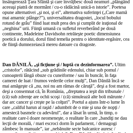
însângerează Ţara Sfântă şi care învrăjbesc două neamuri „plângând
aceeaşi piatră de mormânt / cu-o rădăcină unică-n istorie”. Poetesa
opune alternativei „şi noi, şi ei”, alternativa suferinţei („Care mamă
mai amarnic plânge?”), universalitatea dragostei, „locul bobului
rotund de grâu” fiind luat mult prea des şi cumplit de iraţional de
„neghina” urii. Fiinţă umană cu sufletul reverberând pe două
continente, Madeleine Davidsohn retrăieşte poetic dimensiunea
poetică a dorului, dorul fiind temelia pentru o identitate-regăsire, cea
de fiinţă dumnezeiască mereu datoare cu dragoste.
*
Dan DĂNILĂ, „şi ficţiune şi / luptă cu dezinformarea”.
Ultim
„cristofor”, rătăcind „sub grădinile edenului, chiar sub pomul /
cunoaşterii lângă obuze cu cuneiforme / sau în buncăr, în faţa
camerei de luat / frumos vederile celor mulţi”, Dan Dănilă încă se
mai amăgeşte că „nu, noi nu am rămas de căruţă”, deşi a fost martor,
deşi a consemnat că, în România, „dreptatea a ieşit din tribunale /
(că) sub zdrenţe are ochii scoşi / (că) simulează alte boli mărunte /
dar arc cancer şi creşte pe la colţuri”. Poetul a ajuns într-o lume în
care „califul harun al raşid / adumbrit de o mie şi una de nopţi /
amestecă basmele cu adevărul”, dar a lăsat în urmă, în timp, o
realitate care-l doare neomeneşte, o realitate în care „bandiţi ne dau
lecţii de morală, / mari escroci dorm în parlament, / demagogi
zâmbesc în manuale”, iar „nebănuite secte balcanice auresc /