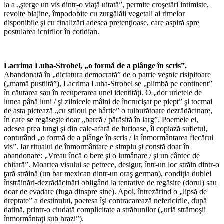
la a „şterge un vis dintr-o viaţă uitată”, permite croşetări intimiste,
revolte blajine, împodobite cu zurgălăii vegetali ai rimelor
disponibile şi cu finalizări adesea pretenţioase, care aspiră spre
postularea icnirilor în cotidian.
*
Lacrima Luha-Strobel, „o formă de a plânge în scris”.
Abandonată în „dictatura democrată” de o patrie veşnic risipitoare
(„mamă pustiită”), Lacrima Luha-Strobel se „plimbă pe continent”
în căutarea sau în recuperarea unei identităţi. O „dor urletele de
lunea până luni / şi zilnicele mâini de încrucişat pe piept” şi tocmai
de asta pictează „cu stiloul pe hârtie” o tulburătoare dezrădăcinare,
în care
se
regăseşte doar „barcă / părăsită în larg”. Poemele ei,
adesea prea lungi şi din cale-afară de furioase, îi copiază sufletul,
conturând „o formă de a plânge în scris / la înmormântarea fiecărui
vis”. Iar ritualul de înmormântare e simplu şi constă doar în
abandonare: „Vreau încă o bere şi o lumânare / şi un cântec de
chitară”. Moartea visului se petrece, desigur, într-un loc străin dintr-o
ţară străină (un bar mexican dintr-un oraş german), condiţia dublei
înstrăinări-dezrădăcinări obligând la tentative de regăsire (dorul) sau
doar de evadare (fuga dinspre sine). Apoi, întrezărind o „lipsă de
dreptate” a destinului, poetesa îşi contracarează nefericirile, după
datină, printr-o ciudată complicitate a străbunilor („urlă strămoşii
înmormântaţi sub brazi”).