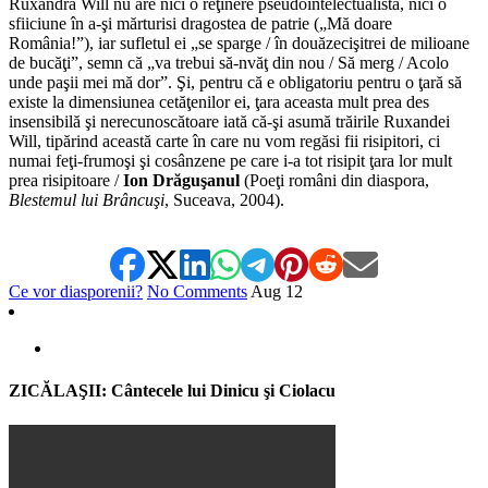
Ruxandra Will nu are nici o reţinere pseudointelectualistă, nici o
sfiiciune în a-şi mărturisi dragostea de patrie („Mă doare
România!”), iar sufletul ei „se sparge / în douăzecişitrei de milioane
de bucăţi”, semn că „va trebui să-nvăţ din nou / Să merg / Acolo
unde paşii mei mă dor”. Şi, pentru că e obligatoriu pentru o ţară să
existe la dimensiunea cetăţenilor ei, ţara aceasta mult prea des
insensibilă şi nerecunoscătoare iată că-şi asumă trăirile Ruxandei
Will, tipărind această carte în care nu vom regăsi fii risipitori, ci
numai feţi-frumoşi şi cosânzene pe care i-a tot risipit ţara lor mult
prea risipitoare /
Ion Drăguşanul
(Poeţi români din diaspora,
Blestemul lui Brâncuşi
, Suceava, 2004).
Ce vor diasporenii?
No Comments
Aug
12
ZICĂLAŞII: Cântecele lui Dinicu şi Ciolacu