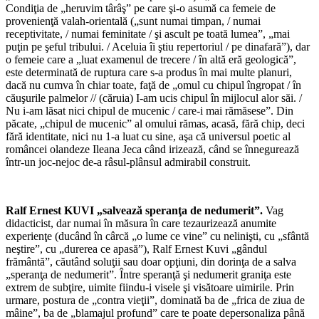
Condiţia de „heruvim târâş” pe care şi-o asumă ca femeie de
provenienţă valah-orientală („sunt numai timpan, / numai
receptivitate, / numai feminitate / şi ascult pe toată lumea”, „mai
puţin pe şeful tribului. / Aceluia îi ştiu repertoriul / pe dinafară”), dar
o femeie care a „luat examenul de trecere / în altă eră geologică”,
este determinată de ruptura care s-a produs în mai multe planuri,
dacă nu cumva în chiar toate, faţă de „omul cu chipul îngropat / în
căuşurile palmelor // (căruia) I-am ucis chipul în mijlocul alor săi. /
Nu i-am lăsat nici chipul de mucenic / care-i mai rămăsese”. Din
păcate, „chipul de mucenic” al omului rămas, acasă, fără chip, deci
fără identitate, nici nu 1-a luat cu sine, aşa că universul poetic al
româncei olandeze Ileana Jeca când irizează, când se înnegurează
într-un joc-nejoc de-a râsul-plânsul admirabil construit.
*
Ralf Ernest KUVI „salvează speranţa de nedumerit”.
Vag
didacticist, dar numai în măsura în care tezaurizează anumite
experienţe (ducând în cârcă „o lume ce vine” cu nelinişti, cu „sfântă
neştire”, cu „durerea ce apasă”), Ralf Ernest Kuvi „gândul
frământă”, căutând soluţii sau doar opţiuni, din dorinţa de a salva
„speranţa de nedumerit”. Între speranţă şi nedumerit graniţa este
extrem de subţire, uimite fiindu-i visele şi visătoare uimirile. Prin
urmare, postura de „contra vieţii”, dominată ba de „frica de ziua de
mâine”, ba de „blamajul profund” care te poate depersonaliza până