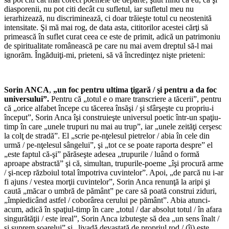
diasporenii, nu pot citi decât cu sufletul, iar sufletul meu nu
ierarhizează, nu discriminează, ci doar trăieşte totul cu neostenită
intensitate. Şi mă mai rog, de data asta, cititorilor acestei cărţi să
primească în suflet curat ceea ce este de primit, adică un patrimoniu
de spiritualitate românească pe care nu mai avem dreptul să-l mai
ignorăm. Îngăduiţi-mi, prieteni, să vă încredinţez nişte prieteni:
*
Sorin
ANCA
,
„un foc pentru ultima ţigară / şi pentru a da foc
universului”.
Pentru că „totul e o mare transcriere a tăcerii”, pentru
că „orice alfabet începe cu tăcerea însăşi / şi sfârşeşte cu propriu-i
început”, Sorin Anca îşi construieşte universul poetic într-un spaţiu-
timp în care „unele trupuri nu mai au trup”, iar „unele zeităţi cerşesc
la colţ de stradă”. El „scrie pe-nţelesul pietrelor / abia în cele din
urmă / pe-nţelesul sângelui”, şi „tot ce se poate raporta despre” el
„este faptul că-şi” părăseşte adesea „trupurile / luând o formă
aproape abstractă” şi că, simultan, trupurile-poeme „îşi procură arme
/ şi-ncep războiul total împotriva cuvintelor”. Apoi, „de parcă nu i-ar
fi ajuns / vestea morţii cuvintelor”, Sorin Anca renunţă la aripi şi
caută „măcar o umbră de pământ” pe care să poată construi ziduri,
„împiedicând astfel / coborârea cerului pe pământ”. Abia atunci-
acum, adică în spaţiul-timp în care „totul / dar absolut totul / în afara
singurătăţii / este ireal”, Sorin Anca izbuteşte să dea „un sens înalt /
şi suprem soarelui” şi „livadă devastată de propriul rod / (îi) este