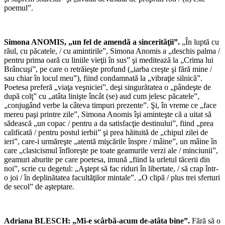
poemul”.
*
Simona ANOMIS, „un fel de amendă a sincerităţii”.
„În luptă cu
răul, cu păcatele, / cu amintirile”, Simona Anomis a „deschis palma /
pentru prima oară cu liniile vieţii în sus” şi meditează la „Crima lui
Brâncuşi”, pe care o retrăieşte profund („iarba creşte şi fără mine /
sau chiar în locul meu”), fiind condamnată la „vibraţie silnică”.
Poetesa preferă „viaţa veşniciei”, deşi singurătatea o „pândeşte de
după colţ” cu „atâta linişte încât (se) aud cum jelesc păcatele”,
„conjugând verbe la câteva timpuri prezente”. Şi, în vreme ce „face
mereu paşi printre zile”, Simona Anomis îşi aminteşte că a uitat să
sădească „un copac / pentru a da satisfacţie destinului”, fiind „prea
calificată / pentru postul ierbii” şi prea hăituită de „chipul zilei de
ieri”, care-i urmăreşte „atentă mişcările înspre / mâine”, un mâine în
care „clasicismul înfloreşte pe toate geamurile verzi ale / minciunii”,
geamuri aburite pe care poetesa, imună „fiind la urletul tăcerii din
noi”, scrie cu degetul: „Aştept să fac riduri în libertate, / să crap într-
o joi / în deplinătatea facultăţilor mintale”. „O clipă / plus trei sferturi
de secol” de aşteptare.
*
Adriana BLESCH: „Mi-e scârbă-acum de-atâta bine”.
Fără să o