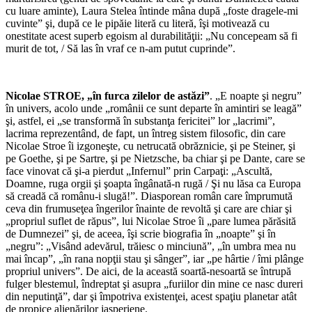
cu luare aminte), Laura Stelea întinde mâna după „foste dragele-mi
cuvinte” şi, după ce le pipăie literă cu literă, îşi motivează cu
onestitate acest superb egoism al durabilităţii: „Nu concepeam să fi
murit de tot, / Să las în vraf ce n-am putut cuprinde”.
*
Nicolae STROE, „în furca zilelor de astăzi”
. „E noapte şi negru”
în univers, acolo unde „românii ce sunt departe în amintiri se leagă”
şi, astfel, ei „se transformă în substanţa fericitei” lor „lacrimi”,
lacrima reprezentând, de fapt, un întreg sistem filosofic, din care
Nicolae Stroe îi izgoneşte, cu netrucată obrăznicie, şi pe Steiner, şi
pe Goethe, şi pe Sartre, şi pe Nietzsche, ba chiar şi pe Dante, care se
face vinovat că şi-a pierdut „Infernul” prin Carpaţi: „Ascultă,
Doamne, ruga orgii şi şoapta îngânată-n rugă / Şi nu lăsa ca Europa
să creadă că românu-i slugă!”. Diasporean român care împrumută
ceva din frumuseţea îngerilor înainte de revoltă şi care are chiar şi
„propriul suflet de răpus”, lui Nicolae Stroe îi „pare lumea părăsită
de Dumnezei” şi, de aceea, îşi scrie biografia în „noapte” şi în
„negru”: „Visând adevărul, trăiesc o minciună”, „în umbra mea nu
mai încap”, „în rana nopţii stau şi sânger”, iar „pe hârtie / îmi plânge
propriul univers”. De aici, de la această soartă-nesoartă se întrupă
fulger blestemul, îndreptat şi asupra „furiilor din mine ce nasc dureri
din neputinţă”, dar şi împotriva existenţei, acest spaţiu planetar atât
de propice alienărilor jasperiene.