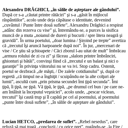
Alexandru
DRĂGHICI, „în sălile de aşteptare ale gândului”.
După ce s-a „căutat printre rătăciri” şi s-a „găsit în mijlocul
răspântiilor”, acolo unde deja căpătase o identitate, devenind
„cuvântul / Punte între două suflete”, Alexandru Drăghici a respirat
„adânc din rezerva cu vise” şi, întremându-se, a purces la sisifica
muncă de a muta „noianul de dureri şi bucurii / spre litera neagră şi
gravidă”. În urma poetului, „doar lumina / Şiroind pe trepte” avertiza
că „trecutul îşi aruncă harpoanele după noi”. În jur, „mercenari de
vise / Ce ştiu să şchioapete / Căci zborul l-au uitat de mult” îmbrăcau
„armura rolului de zi cu zi” şi făceau „slalom printre îmbrânciri,
ghionturi şi bătăi”, convinşi fiind că „trecutul e un balast şi nici o
garanţie” în privinţa viitorului nu se va ivi. Stop cadru. Ostenit,
poetul se dezbracă „de măşti, / De zalele cotidianului” şi, după ce
regretă „că timpul ne-a înghiţit / scuipându-ne la alte colţuri ale
lumii”, ascultă cum „prin prisma secundei îmi ţipă secunda”. Îmi
ţipă, îi ţipă, ne ţipă. Vă ţipă, le ţipă, „pe drumul cel bun / pe care ne-
am întâlnit la începutul veşniciei”, acolo unde, „pescar viclean,
trecutul” îşi caută trup şi îl capătă pe cel al poemului, al poemului
„punte între două suflete”, „în sălile de aşteptare ale gândului”.
*
Lucian
HETCO, „predarea de suflet”.
„Rebel nesedus”, care
refuză să mai tragă „concluzii / cu orice preţ”, rugându-se „la Fire /