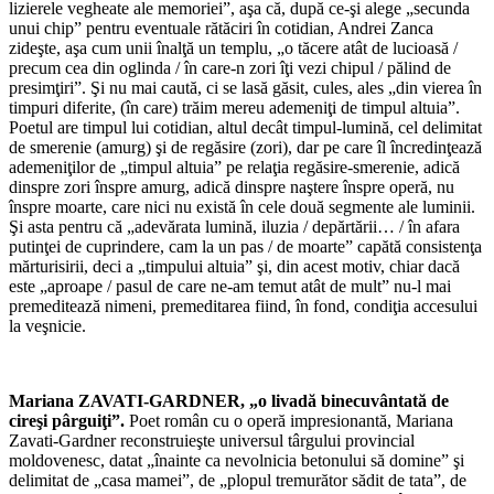
lizierele vegheate ale memoriei”, aşa că, după ce-şi alege „secunda
unui chip” pentru eventuale rătăciri în cotidian, Andrei Zanca
zideşte, aşa cum unii înalţă un templu, „o tăcere atât de lucioasă /
precum cea din oglinda / în care-n zori îţi vezi chipul / pălind de
presimţiri”. Şi nu mai caută, ci se lasă găsit, cules, ales „din vierea în
timpuri diferite, (în care) trăim mereu ademeniţi de timpul altuia”.
Poetul are timpul lui cotidian, altul decât timpul-lumină, cel delimitat
de smerenie (amurg) şi de regăsire (zori), dar pe care îl încredinţează
ademeniţilor de „timpul altuia” pe relaţia regăsire-smerenie, adică
dinspre zori înspre amurg, adică dinspre naştere înspre operă, nu
înspre moarte, care nici nu există în cele două segmente ale luminii.
Şi asta pentru că „adevărata lumină, iluzia / depărtării… / în afara
putinţei de cuprindere, cam la un pas / de moarte” capătă consistenţa
mărturisirii, deci a „timpului altuia” şi, din acest motiv, chiar dacă
este „aproape / pasul de care ne-am temut atât de mult” nu-l mai
premeditează nimeni, premeditarea fiind, în fond, condiţia accesului
la veşnicie.
*
Mariana ZAVATI-GARDNER, „o livadă binecuvântată de
cireşi pârguiţi”.
Poet român cu o operă impresionantă, Mariana
Zavati-Gardner reconstruieşte universul târgului provincial
moldovenesc, datat „înainte ca nevolnicia betonului să domine” şi
delimitat de „casa mamei”, de „plopul tremurător sădit de tata”, de