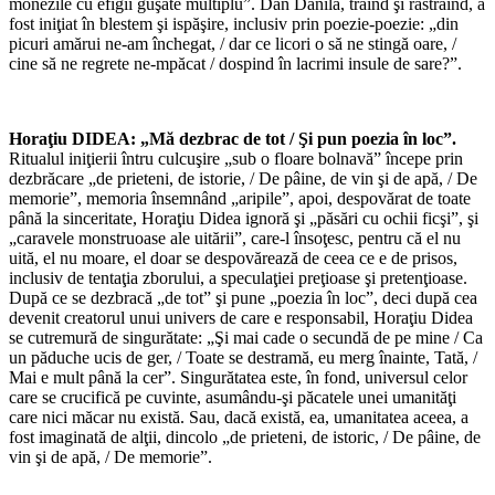
monezile cu efigii guşate multiplu”. Dan Dănilă, trăind şi răstrăind, a
fost iniţiat în blestem şi ispăşire, inclusiv prin poezie-poezie: „din
picuri amărui ne-am închegat, / dar ce licori o să ne stingă oare, /
cine să ne regrete ne-mpăcat / dospind în lacrimi insule de sare?”.
*
Horaţiu DIDEA: „Mă dezbrac de tot / Şi pun poezia în loc”.
Ritualul iniţierii întru culcuşire „sub o floare bolnavă” începe prin
dezbrăcare „de prieteni, de istorie, / De pâine, de vin şi de apă, / De
memorie”, memoria însemnând „aripile”, apoi, despovărat de toate
până la sinceritate, Horaţiu Didea ignoră şi „păsări cu ochii ficşi”, şi
„caravele monstruoase ale uitării”, care-l însoţesc, pentru că el nu
uită, el nu moare, el doar se despovărează de ceea ce e de prisos,
inclusiv de tentaţia zborului, a speculaţiei preţioase şi pretenţioase.
După ce se dezbracă „de tot” şi pune „poezia în loc”, deci după cea
devenit creatorul unui univers de care e responsabil, Horaţiu Didea
se cutremură de singurătate: „Şi mai cade o secundă de pe mine / Ca
un păduche ucis de ger, / Toate se destramă, eu merg înainte, Tată, /
Mai e mult până la cer”. Singurătatea este, în fond, universul celor
care se crucifică pe cuvinte, asumându-şi păcatele unei umanităţi
care nici măcar nu există. Sau, dacă există, ea, umanitatea aceea, a
fost imaginată de alţii, dincolo „de prieteni, de istoric, / De pâine, de
vin şi de apă, / De memorie”.
*