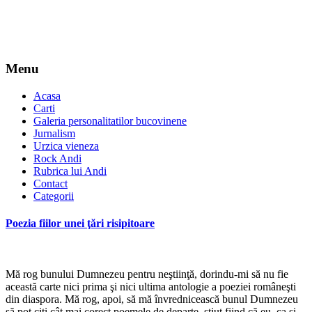
Menu
Acasa
Carti
Galeria personalitatilor bucovinene
Jurnalism
Urzica vieneza
Rock Andi
Rubrica lui Andi
Contact
Categorii
Poezia fiilor unei ţări risipitoare
Mă rog bunului Dumnezeu pentru neştiinţă, dorindu-mi să nu fie
această carte nici prima şi nici ultima antologie a poeziei româneşti
din diaspora. Mă rog, apoi, să mă învrednicească bunul Dumnezeu
să pot citi cât mai corect poemele de departe, ştiut fiind că eu, ca şi