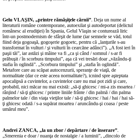
*
Gelu VLAŞIN, „printre rămăşiţele cărnii”
. Deja un nume al
literaturii române contemporane, autoexilat şi autodeportat (delictul
românesc al erudiţiei) în Spania, Gelul Vlaşin se conturează liric
într-un postmodernism de sfârşit de lume (iar semnele se văd, totul
fiind deja gogoaşă, gogoşerie gogoetc, pentru că „lanţurile s-au
transformat în vulturi / şi vulturii în cearcăne adânci”). „A fost ieri în
paşii tăi”, iar astăzi şi mâine va fi „ca şi când / somnul / s-ar fi
prăbuşit / în scorbura timpului”, aşa că vei tresări doar „văzându-ţi
stafia în oglindă”. „Scorbura timpului” şi „stafia în oglindă”.
Metafore care au scăpat autocenzurii, speranţe de viaţă, de
normalitate (dar ce este aceea normalitate?), icnind spre aşteptata
apocalipsă a cuvintelor, a cuvintelor care nu mai pot zidi şi care,
probabil, nici măcar nu mai există: „să-ţi ghicesc / mi-a zis moartea /
rânjind / să-ţi ghicesc / printre liniile frânte / din palmă / din palma
palmelor tale / din viaţa vieţilor tale / să-ţi ghicesc / hai / hai / hai să-
ţi ghicesc odată / s-a supărat moartea / aruncându-şi coasa / peste
umărul meu”.
*
Andrei ZANCA, „la un zbor / depărtare / de înserare”
.
„Smerenia e doar / nuanţa de nostalgie / a luminii”, „dincolo de