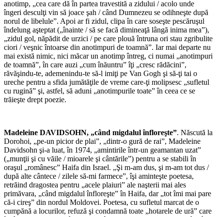
anotimp, „cea care dă în partea travestită a zidului / acolo unde
îngeri desculţi vin să joace şah / când Dumnezeu se odihneşte după
norul de libelule”. Apoi ar fi zidul, clipa în care soseşte pescăruşul
îndelung aşteptat („înainte / să se facă dimineaţă lângă inima mea”),
„zidul gol, năpădit de urzici / pe care plouă întruna ori stau zgribulite
ciori / veşnic întoarse din anotimpuri de toamnă”. Iar mai departe nu
mai există nimic, nici măcar un anotimp întreg, ci numai „anotimpuri
de toamnă”, în care auzi „cum înăuntru” îţi „cresc rădăcini”,
răvăşindu-te, ademenindu-te să-l imiţi pe Van Gogh şi să-ţi tai o
ureche pentru a sfida jumătăţile de vreme care-ţi molipsesc „sufletul
cu rugină” şi, astfel, să aduni „anotimpurile toate” în ceea ce se
trăieşte drept poezie.
*
Madeleine DAVIDSOHN, „când migdalul înfloreşte”
. Născută la
Dorohoi, „pe-un picior de plai”, „dintr-o gură de rai”, Madeleine
Davidsohn şi-a luat, în 1974, „amintirile într-un geamantan uzat”
(„munţii şi cu văile / mioarele şi cântările”) pentru a se stabili în
oraşul „românesc” Haifa din Israel. „Şi m-am dus, şi m-am tot dus /
după alte cântece / zilele să-mi farmece”, îşi aminteşte poetesa,
retrăind dragostea pentru „acele plaiuri” ale naşterii mai ales
primăvara, „când migdalul înfloreşte” în Haifa, dar „tot îmi mai pare
că-i cireş” din nordul Moldovei. Poetesa, cu sufletul marcat de o
cumpănă a locurilor, refuză şi condamnă toate „hotarele de ură” care