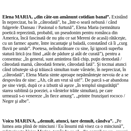
*
Elena MARIA, „din câte-un amănunt cotidian banal”.
Existând
în neprecizat, ba în „câteodată”, ba „într-o seară nebună / când
fulgerele /Dansau / Pasional o furtună”, Elena Maria (semnătura
poetică reprezintă, probabil, un pseudonim pentru românca din
America, încă fascinată de nu ştiu ce sat Mereni de acasă) rătăceşte,
cu un farmec aparte, între incantaţie şi baladă, constatând că îi „curg
fluvii pe umăr”. Poetesa, neîndurătoare cu sine, îşi ignoră superba
statură lirică (ea fiind „atât de pădure şi atât de curată”), pentru a
consemna: „în general, sunt amintirea fără chip, puţin demodată /
câteodată mamă, câteodată femeie, câteodată fată”. Şi tocmai atunci
când izbuteşte să-şi trăiască simultan toate vârstele, în neprecizat, în
„câteodată”, Elena Maria simte aproape nepământeşte nevoia de a se
despovăra de sine: „Ah, cât am vrut să uit!”. De parcă s-ar abandona
pe sine vieţii, după ce a izbutit să aşeze „în templul singurătăţii”
starea sublimă (a poeziei, a vârstelor trăite simultan), pe care
urmează s-o venereze „în fiece amurg”, „printre frunzişuri rococo /
Negre şi albe”.
*
Voicu MARINA, „demult, atunci, tare demult, cândva”.
„Pe
lumea asta plină de minciuni / Eu însumi mă visez ca o minciună”,