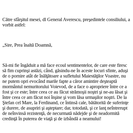
Către sfârşitul mesei, dl General Averescu, preşedintele consiliului, a
vorbit astfel:
„Sire, Prea înaltă Doamnă,
Să-mi fie îngăduit a mă face ecoul sentimentelor, de care este firesc
să fim cuprinşi astăzi, când, găsindu-ne în aceste locuri sfinte, aduşi
de o pornire atât de înălţătoare a sufletului Maiestăţilor Voastre, nu
ne putem opri evocând marile fapte a căror amintire deşteaptă
mormântul nemuritorului Voievod, de a face o apropriere între ce a
fost şi ce este; între ceea ce au făcut strămoşii noştri şi ne-au lăsat şi
între ceea ce am făcut noi înşine şi vom lăsa urmaşilor noştri. De la
Ştefan cel Mare, la Ferdinand, ce întinsă cale, bătătorită de suferinţe
şi durere, de asupriri şi aşteptare; dar, totodată, şi ce lanţ neîntrerupt
de neînvinsă rezistenţă, de necurmată nădejde şi de neadormită
credinţă în puterea de viaţă şi de izbândă a neamului!