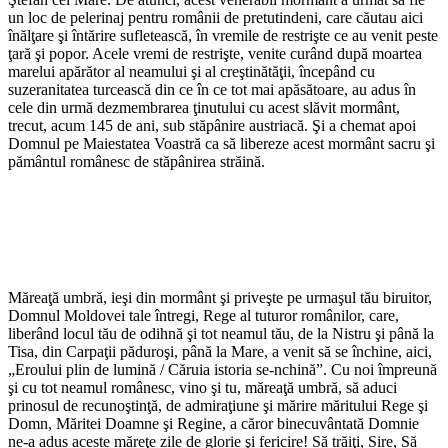
un loc de pelerinaj pentru românii de pretutindeni, care căutau aici
înălţare şi întărire sufletească, în vremile de restrişte ce au venit peste
ţară şi popor. Acele vremi de restrişte, venite curând după moartea
marelui apărător al neamului şi al creştinătăţii, începând cu
suzeranitatea turcească din ce în ce tot mai apăsătoare, au adus în
cele din urmă dezmembrarea ţinutului cu acest slăvit mormânt,
trecut, acum 145 de ani, sub stăpânire austriacă. Şi a chemat apoi
Domnul pe Maiestatea Voastră ca să libereze acest mormânt sacru şi
pământul românesc de stăpânirea străină.
Măreaţă umbră, ieşi din mormânt şi priveşte pe urmaşul tău biruitor,
Domnul Moldovei tale întregi, Rege al tuturor românilor, care,
liberând locul tău de odihnă şi tot neamul tău, de la Nistru şi până la
Tisa, din Carpaţii păduroşi, până la Mare, a venit să se închine, aici,
„Eroului plin de lumină / Căruia istoria se-nchină”. Cu noi împreună
şi cu tot neamul românesc, vino şi tu, măreaţă umbră, să aduci
prinosul de recunoştinţă, de admiraţiune şi mărire măritului Rege şi
Domn, Măritei Doamne şi Regine, a căror binecuvântată Domnie
ne-a adus aceste măreţe zile de glorie şi fericire! Să trăiţi, Sire, Să