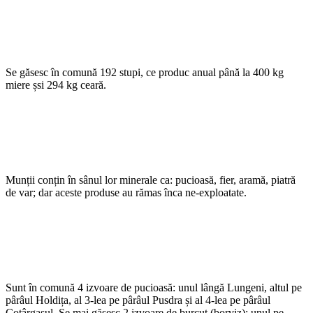
Se găsesc în comună 192 stupi, ce produc anual până la 400 kg
miere șsi 294 kg ceară.
Munții conțin în sânul lor minerale ca: pucioasă, fier, aramă, piatră
de var; dar aceste produse au rămas înca ne-exploatate.
Sunt în comună 4 izvoare de pucioasă: unul lângă Lungeni, altul pe
pârâul Holdița, al 3-lea pe pârâul Pusdra și al 4-lea pe pârâul
Cotârgașul. Se mai găsesc 2 izvoare de burcut (borviz): unul pe