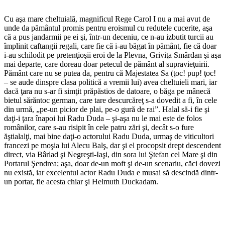
Cu aşa mare cheltuială, magnificul Rege Carol I nu a mai avut de
unde da pământul promis pentru eroismul cu redutele cucerite, aşa
că a pus jandarmii pe ei şi, într-un deceniu, ce n-au izbutit turcii au
împlinit caftangii regali, care fie că i-au băgat în pământ, fie că doar
i-au schilodit pe pretenţioşii eroi de la Plevna, Griviţa Smârdan şi aşa
mai departe, care doreau doar petecul de pământ al supravieţuirii.
Pământ care nu se putea da, pentru că Majestatea Sa (ţoc! pup! ţoc!
– se aude dinspre clasa politică a vremii lui) avea cheltuieli mari, iar
dacă ţara nu s-ar fi simţit prăpăstios de datoare, o băga pe mânecă
bietul sărăntoc german, care tare descurcăreţ s-a dovedit a fi, în cele
din urmă, „pe-un picior de plai, pe-o gură de rai”. Halal să-i fie şi
daţi-i ţara înapoi lui Radu Duda – şi-aşa nu le mai este de folos
românilor, care s-au risipit în cele patru zări şi, decât s-o fure
ăştialalţi, mai bine daţi-o actorului Radu Duda, urmaş de viticultori
francezi pe moşia lui Alecu Balş, dar şi el procopsit drept descendent
direct, via Bârlad şi Negreşti-Iaşi, din sora lui Ştefan cel Mare şi din
Portarul Şendrea; aşa, doar de-un moft şi de-un scenariu, căci dovezi
nu există, iar excelentul actor Radu Duda e musai să descindă dintr-
un portar, fie acesta chiar şi Helmuth Duckadam.