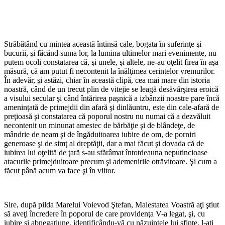
Străbătând cu mintea această întinsă cale, bogata în suferinţe şi
bucurii, şi făcând suma lor, la lumina ultimelor mari evenimente, nu
putem ocoli constatarea că, şi unele, şi altele, ne-au oţelit firea în aşa
măsură, că am putut fi necontenit la înălţimea cerinţelor vremurilor.
În adevăr, şi astăzi, chiar în această clipă, cea mai mare din istoria
noastră, când de un trecut plin de vitejie se leagă desăvârşirea eroică
a visului secular şi când întărirea paşnică a izbânzii noastre pare încă
ameninţată de primejdii din afară şi dinlăuntru, este din cale-afară de
preţioasă şi constatarea că poporul nostru nu numai că a dezvăluit
necontenit un minunat amestec de bărbăţie şi de blândeţe, de
mândrie de neam şi de îngăduitoarea iubire de om, de porniri
generoase şi de simţ al dreptăţii, dar a mai făcut şi dovada că de
iubirea lui oţelită de ţară s-au sfărâmat întotdeauna neputincioase
atacurile primejduitoare precum şi ademenirile otrăvitoare. Şi cum a
făcut până acum va face şi în viitor.
Sire, după pilda Marelui Voievod Ştefan, Maiestatea Voastră aţi ştiut
să aveţi încredere în poporul de care providenţa V-a legat, şi, cu
iubire şi abnegaţiune, identificându-vă cu năzuinţele lui sfinte, l-aţi