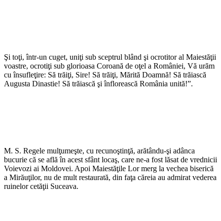
Şi toţi, într-un cuget, uniţi sub sceptrul blând şi ocrotitor al Maiestăţii
voastre, ocrotiţi sub glorioasa Coroană de oţel a României, Vă urăm
cu însufleţire: Să trăiţi, Sire! Să trăiţi, Mărită Doamnă! Să trăiască
Augusta Dinastie! Să trăiască şi înflorească România unită!”.
M. S. Regele mulţumeşte, cu recunoştinţă, arătându-şi adânca
bucurie că se află în acest sfânt locaş, care ne-a fost lăsat de vrednicii
Voievozi ai Moldovei. Apoi Maiestăţile Lor merg la vechea biserică
a Mirăuţilor, nu de mult restaurată, din faţa căreia au admirat vederea
ruinelor cetăţii Suceava.