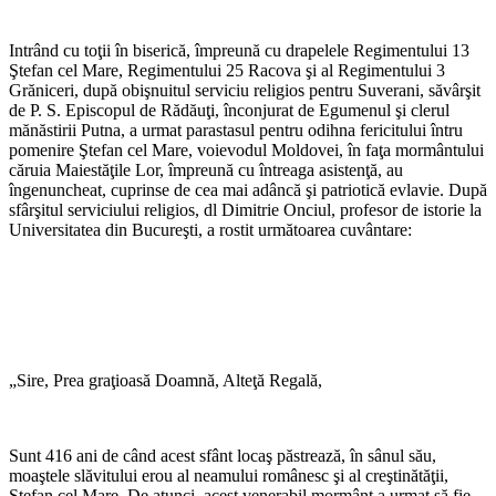
Intrând cu toţii în biserică, împreună cu drapelele Regimentului 13
Ştefan cel Mare, Regimentului 25 Racova şi al Regimentului 3
Grăniceri, după obişnuitul serviciu religios pentru Suverani, săvârşit
de P. S. Episcopul de Rădăuţi, înconjurat de Egumenul şi clerul
mănăstirii Putna, a urmat parastasul pentru odihna fericitului întru
pomenire Ştefan cel Mare, voievodul Moldovei, în faţa mormântului
căruia Maiestăţile Lor, împreună cu întreaga asistenţă, au
îngenuncheat, cuprinse de cea mai adâncă şi patriotică evlavie. După
sfârşitul serviciului religios, dl Dimitrie Onciul, profesor de istorie la
Universitatea din Bucureşti, a rostit următoarea cuvântare:
„Sire, Prea graţioasă Doamnă, Alteţă Regală,
Sunt 416 ani de când acest sfânt locaş păstrează, în sânul său,
moaştele slăvitului erou al neamului românesc şi al creştinătăţii,
Ştefan cel Mare. De atunci, acest venerabil mormânt a urmat să fie