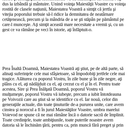
dus la izbândă şi mântuire. Unind voinţa Maiestăţii Voastre cu voinţa
rostită de clasele naţiunii, Maiestatea Voastră a simţit că jertfa şi
vitejia poporului trebuie să-l ridice la demnitatea de neatârnare
cetăţenească, precum şi la mândria de a se şti stăpân pe pământul pe
care-l munceşte. Aţi simţit această mare necesitate a vremii şi, cu un
gest ce va rămâne pe veci în istorie, aţi înfăptuit-o.
Prea Înaltă Doamnă, Maiestatea Voastră aţi ştiut, pe de altă parte, să
alinaţi suferinţele cele mai sfâşietoare, să împodobiţi jertfele cele mai
tragice. Alăturea cu poporul Vostru, în zile bune şi în zile negre, aţi
plâns cu el, aţi nădăjduit cu el, aţi crezut cu el şi în el. Pentru toate
acestea, Sire şi Prea Înălţată Doamnă, poporul Vostru vă
mulţumeşte, poporul Vostru vă iubeşte, precum a iubit întotdeauna
pe Voivozii care au ştiut să se identifice cu el. Iar nouă, celor din
generaţiile actuale, din toate ţinuturile de-a pururea unite, care avem
cinstea şi norocul a fi în jurul Maiestăţilor Voastre, umbra marelui
Voievod ne spune că ne mai rămâne încă o datorie sacră de împlinit.
Toate credinţele, toate ambiţiunile, toate puterile noastre avem
datoria să le închinăm ţării, pentru ca, prin muncă fără preget şi prin