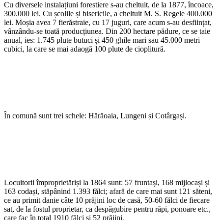
Cu diversele instalațiuni forestiere s-au cheltuit, de la 1877, încoace,
300.000 lei. Cu școlile și bisericile, a cheltuit M. S. Regele 400.000
lei. Moșia avea 7 fierăstraie, cu 17 juguri, care acum s-au desființat,
vânzându-se toată producțiunea. Din 200 hectare pădure, ce se taie
anual, ies: 1.745 plute butuci și 450 ghile mari sau 45.000 metri
cubici, la care se mai adaogă 100 plute de cioplitură.
În comună sunt trei schele: Hărăoaia, Lungeni și Cotârgași.
Locuitorii împroprietăriși la 1864 sunt: 57 fruntași, 168 mijlocași și
163 codași, stăpânind 1.393 fălci; afară de care mai sunt 121 săteni,
ce au primit danie câte 10 prăjini loc de casă, 50-60 fălci de fiecare
sat, de la fostul proprietar, ca despăgubire pentru râpi, ponoare etc.,
care fac în total 1910 fălci și 52 prăjini.