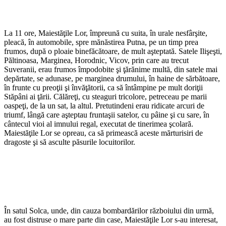
La 11 ore, Maiestăţile Lor, împreună cu suita, în urale nesfârşite,
pleacă, în automobile, spre mănăstirea Putna, pe un timp prea
frumos, după o ploaie binefăcătoare, de mult aşteptată. Satele Ilişeşti,
Păltinoasa, Marginea, Horodnic, Vicov, prin care au trecut
Suveranii, erau frumos împodobite şi ţărănime multă, din satele mai
depărtate, se adunase, pe marginea drumului, în haine de sărbătoare,
în frunte cu preoţii şi învăţătorii, ca să întâmpine pe mult doriţii
Stăpâni ai ţării. Călăreţi, cu steaguri tricolore, petreceau pe marii
oaspeţi, de la un sat, la altul. Pretutindeni erau ridicate arcuri de
triumf, lângă care aşteptau fruntaşii satelor, cu pâine şi cu sare, în
cântecul vioi al imnului regal, executat de tinerimea şcolară.
Maiestăţile Lor se opreau, ca să primească aceste mărturisiri de
dragoste şi să asculte păsurile locuitorilor.
În satul Solca, unde, din cauza bombardărilor războiului din urmă,
au fost distruse o mare parte din case, Maiestăţile Lor s-au interesat,