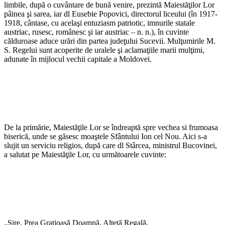
limbile, după o cuvântare de bună venire, prezintă Maiestăţilor Lor
pâinea şi sarea, iar dl Eusebie Popovici, directorul liceului (în 1917-
1918, cântase, cu acelaşi entuziasm patriotic, imnurile statale
austriac, rusesc, românesc şi iar austriac – n. n.), în cuvinte
călduroase aduce urări din partea judeţului Sucevii. Mulţumirile M.
S. Regelui sunt acoperite de uralele şi aclamaţiile marii mulţimi,
adunate în mijlocul vechii capitale a Moldovei.
De la primărie, Maiestăţile Lor se îndreaptă spre vechea si frumoasa
biserică, unde se găsesc moaştele Sfântului Ion cel Nou. Aici s-a
slujit un serviciu religios, după care dl Stârcea, ministrul Bucovinei,
a salutat pe Maiestăţile Lor, cu următoarele cuvinte:
„Sire, Prea Graţioasă Doamnă, Alteţă Regală,