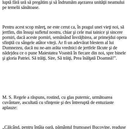
luptă fără ură să pregătim şi să îndrumăm aşezarea unităţii neamului
pe temelii sănătoase.
Pentru acest scop măreţ, ne este cerut ca, în pragul unei vieţi noi, să
jertfim, din însuşi sufletul nostru, chiar şi cele mai tainice şi sincere
porniri, dacă aceste porniri, semănând învrăjbirea, ar primejdui opera
sfinţită cu sângele atâtor viteji. Ar fi un adevărat blestem al lui
Dumnezeu, dacă nu ne-am arăta vrednici de jertfele făcute şi de
nădejdea ce o pune Maiestatea Voastră în fiecare din noi, spre binele
şi gloria Patriei. Să trăiţi, Sire, Să trăiţi, Prea înălţată Doamnă!”.
M. S. Regele a răspuns, rostind, cu glas puternic, următoarea
cuvântare, ascultată cu sfinţenie şi des întreruptă de entuziaste
aplauze:
„Călcând, pentru întâia oară, pământul frumoasei Bucovine, readuse