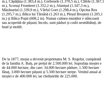
m.), Căpățâna (1.383,4 m.), Grebenele (1.370,5 m.), Clifele (1.367,1
m.), Scoruși Frontierei (1.352,2 m.), Alunișul (1.347,3 m.),
Măzănariul (1.339,9 m.), Vârful Goei (1.298,4 m.), Opcina Rea
(1.295,7 m.), Bâtca lui Târsână (1.263 m.), Pleșul Broșteni (1.205,1
m.) și Bâtca Popii (608,2 m). Numai culmea munților e stâncoasă
sau acoperită de pășuni; încolo, sunt păduri și codri nestrăbătuți, de
brad și molift.
De la 1877, moșia a devenit proprietatea M. S. Regelui, cumpărată
de la familia A. Balș, pe prețul de 2.500.000 lei. Suprafața moșiei e
de 44.000 hectare, din care: 34.000 hectare pădure, 1.500 hectare
fânaț, 3.000 hectare pășuni și 5.500 hectare sterpe. Venitul anual al
moșiei e de 400.000 lei, iar cheltuielile de 225.000.