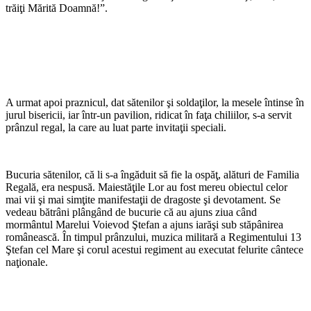
trăiţi Mărită Doamnă!”.
A urmat apoi praznicul, dat sătenilor şi soldaţilor, la mesele întinse în
jurul bisericii, iar într-un pavilion, ridicat în faţa chiliilor, s-a servit
prânzul regal, la care au luat parte invitaţii speciali.
Bucuria sătenilor, că li s-a îngăduit să fie la ospăţ, alături de Familia
Regală, era nespusă. Maiestăţile Lor au fost mereu obiectul celor
mai vii şi mai simţite manifestaţii de dragoste şi devotament. Se
vedeau bătrâni plângând de bucurie că au ajuns ziua când
mormântul Marelui Voievod Ştefan a ajuns iarăşi sub stăpânirea
românească. În timpul prânzului, muzica militară a Regimentului 13
Ştefan cel Mare şi corul acestui regiment au executat felurite cântece
naţionale.