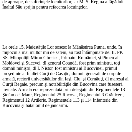
de aproape, de suferinţele locuitorilor, iar M. S. Regina a făgăduit
Înaltul Său sprijin pentru refacerea locuinţelor.
La orele 15, Maiestăţile Lor sosesc la Mănăstirea Putna, unde, în
mijlocul a mai multor mii de săteni, au fost întâmpinate de: II. PP.
SS. Mitopoliţii Miron Christea, Primatul României, şi Pimen al
Moldovei şi Sucevei, dl general Coandă, fost prim ministru, toţi
domnii miniştri, dl I. Nistor, fost ministru al Bucovinei, primul
preşedinte al Înaltei Curţi de Casaţie, domnii generali de corp de
armată, rectorii universităţilor din Iaşi, Cluj şi Cernăuţi, dl mareşal al
Curţii Regale, precum şi notabilităţile din Bucovina care fuseseră
invitate. Armata era reprezentată prin delegaţii din Regimentele 13
Ştefan cel Mare, Regimentul 25 Racova, Regimentul 3 Grăniceri,
Regimentul 12 Artilerie, Regimentele 113 şi 114 Infanterie din
Bucovina şi batalionul de jandarmi.