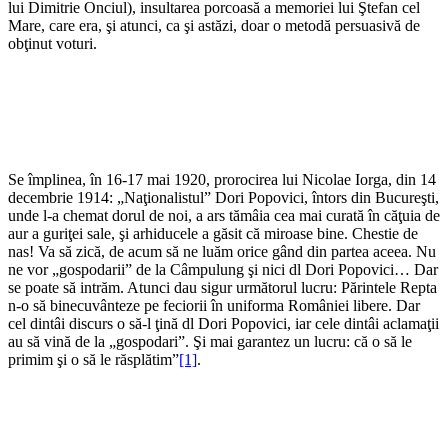
lui Dimitrie Onciul), insultarea porcoasă a memoriei lui Ştefan cel
Mare, care era, şi atunci, ca şi astăzi, doar o metodă persuasivă de
obţinut voturi.
Se împlinea, în 16-17 mai 1920, prorocirea lui Nicolae Iorga, din 14
decembrie 1914: „Naţionalistul” Dori Popovici, întors din Bucureşti,
unde l-a chemat dorul de noi, a ars tămâia cea mai curată în căţuia de
aur a guriţei sale, şi arhiducele a găsit că miroase bine. Chestie de
nas! Va să zică, de acum să ne luăm orice gând din partea aceea. Nu
ne vor „gospodarii” de la Câmpulung şi nici dl Dori Popovici… Dar
se poate să intrăm. Atunci dau sigur următorul lucru: Părintele Repta
n-o să binecuvânteze pe feciorii în uniforma României libere. Dar
cel dintâi discurs o să-l ţină dl Dori Popovici, iar cele dintâi aclamaţii
au să vină de la „gospodari”. Şi mai garantez un lucru: că o să le
primim şi o să le răsplătim”
[1]
.