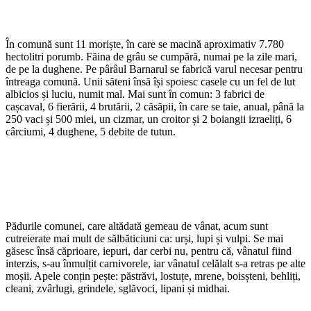
În comună sunt 11 moriște, în care se macină aproximativ 7.780
hectolitri porumb. Făina de grâu se cumpără, numai pe la zile mari,
de pe la dughene. Pe pârâul Barnarul se fabrică varul necesar pentru
întreaga comună. Unii săteni însă își spoiesc casele cu un fel de lut
albicios și luciu, numit mal. Mai sunt în comun: 3 fabrici de
cașcaval, 6 fierării, 4 brutării, 2 căsăpii, în care se taie, anual, până la
250 vaci și 500 miei, un cizmar, un croitor și 2 boiangii izraeliți, 6
cârciumi, 4 dughene, 5 debite de tutun.
Pădurile comunei, care altădată gemeau de vânat, acum sunt
cutreierate mai mult de sălbăticiuni ca: urși, lupi și vulpi. Se mai
găsesc însă căprioare, iepuri, dar cerbi nu, pentru că, vânatul fiind
interzis, s-au înmulțit carnivorele, iar vânatul celălalt s-a retras pe alte
moșii. Apele conțin pește: păstrăvi, lostuțe, mrene, boisșteni, behliți,
cleani, zvârlugi, grindele, sglăvoci, lipani și midhai.