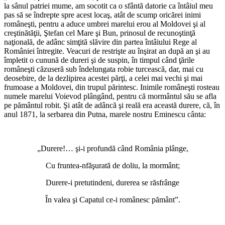
la sânul patriei mume, am socotit ca o sfântă datorie ca întâiul meu
pas să se îndrepte spre acest locaş, atât de scump oricărei inimi
româneşti, pentru a aduce umbrei marelui erou al Moldovei şi al
creştinătăţii, Ştefan cel Mare şi Bun, prinosul de recunoştinţă
naţională, de adânc simţită slăvire din partea întâiului Rege al
României întregite. Veacuri de restrişte au înşirat an după an şi au
împletit o cunună de dureri şi de suspin, în timpul când ţările
româneşti căzuseră sub îndelungata robie turcească, dar, mai cu
deosebire, de la dezlipirea acestei părţi, a celei mai vechi şi mai
frumoase a Moldovei, din trupul părintesc. Inimile româneşti rosteau
numele marelui Voievod plângând, pentru că mormântul său se afla
pe pământul robit. Şi atât de adâncă şi reală era această durere, că, în
anul 1871, la serbarea din Putna, marele nostru Eminescu cânta:
„Durere!… şi-i profundă când România plânge,
Cu fruntea-nfăşurată de doliu, la mormânt;
Durere-i pretutindeni, durerea se răsfrânge
În valea şi Capatul ce-i românesc pământ”.