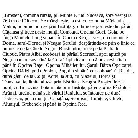
„Broșteni, comună rurală, pl. Muntele, jud. Suceava, spre vest și la
76 km de Fălticeni. Se mărginește, la est, cu comuna Mădeiul și
Mălini, hotărnicindu-se prin Bistrița și o linie ce pornește din pârâul
Cățelușa și trece peste munții Comoara, Opcina Goei, Goia, pe
lângă Muntele Lung și până în Opcina Rea; la vest, cu comunele
Dorna, șarul-Dornei și Neagra Șarului, despărțindu-se prin o linie ce
pornește de la Cheile Negrei Broștenilor, trece pe la Piatra lui
Ciubuc, Piatra Albă, scoboară în pârâul Scorușul, apoi apucă pe
Negrișoara în sus până la Gura Toplicioarei, urcă pe acest pârâu
până în Opcina Raței, Opcina Mihăilețului, Șarul, Bâtca Opcioarei,
Opcina Bădei, pe la Prislop, Bogolin și până ce scoboară în Bistrița,
după gâtul de la Colțul Acrei; la sud, cu Mădeiul, Borca și
Transilvania, limitându-se prin Bistrita și Neagra Broștenilor; la
nord, cu Bucovina, hotărnicită prin Bistrița, până la gura Pârâului
Arămii, urcând până sub vârful Rarăului, se întoarce pe după
Todicescu, pe la munții: Căpățâna, Scorușul, Tarnițele, Clifele,
Alunișul, Grebenele și până în Opcina Rea.