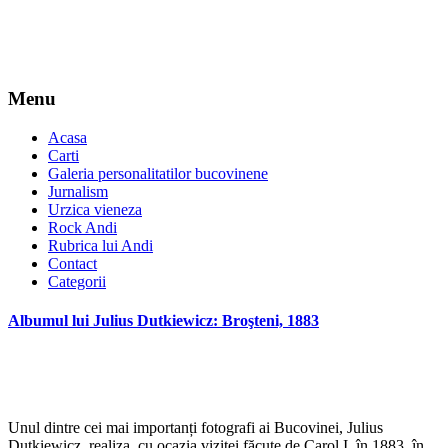
Menu
Acasa
Carti
Galeria personalitatilor bucovinene
Jurnalism
Urzica vieneza
Rock Andi
Rubrica lui Andi
Contact
Categorii
Albumul lui Julius Dutkiewicz: Broşteni, 1883
Unul dintre cei mai importanți fotografi ai Bucovinei, Julius
Dutkiewicz, realiza, cu ocazia vizitei făcute de Carol I, în 1883, în