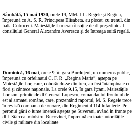
Sâmbătă, 15 mai 1920
, orele 19, MM. LL. Regele şi Regina,
împreună cu A. S. R. Principesa Elisabeta, au plecat, cu trenul, din
halta Cotroceni. Maiestăţile Lor erau însoţite de dl preşedinte al
consiliului General Alexandru Averescu şi de întreaga suită regală.
Duminică, 16 mai
, orele 9, în gara Burdujeni, un numeros public,
împreună cu orfelinatul C. F. R. „Regina Maria”, aştepta pe
Maiestăţile Lor, care, coborându-se din tren, au fost întâmpinate cu
flori şi cântece naţionale. La orele 9.15, în gara Iţcani, Maiestăţile
Lor sunt primite de dl General Lupescu, comandantul frontului de
est al armatei române, care, prezentând raportul, M. S. Regele trece
în revistă compania de onoare, din Regimentul 114 Infanterie. Pe
peronul gării o lume imensă aştepta pe Suverani, având în frunte pe
dl I. Stârcea, ministrul Bucovinei, împreună cu toate autorităţile
civile şi militare din localitate.