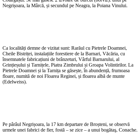
Negrișoara, la Mârcă, și secundul pe Neagra, la Poiana Vinului.
Ca localități demne de vizitat sunt: Rarăul cu Pietrele Doamnei,
Cheile Bistriței, instalațiile forestiere de la Barnari, Văcăria, cu
însemnatele fabricațiuni de brânzeturi, Vârful Barnarului, al
Grințieșului și Tarnițele, Piatra Zimbrului și Groapa Volintirilor. La
Pietrele Doamnei și la Tarnița se găsește, în abundență, frumoasa
floare, numită de noi Floarea Reginei, și floarea albă de munte
(Edelweiss).
Pe pârâul Negrișoara, la 17 km departare de Broșteni, se observă
urmele unei fabrici de fier, fostă – se zice – a unui bogătaş, Conache.