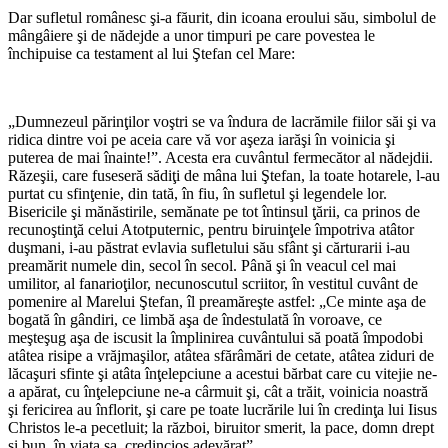
Dar sufletul românesc şi-a făurit, din icoana eroului său, simbolul de
mângâiere şi de nădejde a unor timpuri pe care povestea le
închipuise ca testament al lui Ştefan cel Mare:
„Dumnezeul părinţilor voştri se va îndura de lacrămile fiilor săi şi va
ridica dintre voi pe aceia care vă vor aşeza iarăşi în voinicia şi
puterea de mai înainte!”. Acesta era cuvântul fermecător al nădejdii.
Răzeşii, care fuseseră sădiţi de mâna lui Ştefan, la toate hotarele, l-au
purtat cu sfinţenie, din tată, în fiu, în sufletul şi legendele lor.
Bisericile şi mănăstirile, semănate pe tot întinsul ţării, ca prinos de
recunoştinţă celui Atotputernic, pentru biruinţele împotriva atâtor
duşmani, i-au păstrat evlavia sufletului său sfânt şi cărturarii i-au
preamărit numele din, secol în secol. Până şi în veacul cel mai
umilitor, al fanarioţilor, necunoscutul scriitor, în vestitul cuvânt de
pomenire al Marelui Ştefan, îl preamăreşte astfel: „Ce minte aşa de
bogată în gândiri, ce limbă aşa de îndestulată în voroave, ce
meşteşug aşa de iscusit la împlinirea cuvântului să poată împodobi
atâtea risipe a vrăjmaşilor, atâtea sfărâmări de cetate, atâtea ziduri de
lăcaşuri sfinte şi atâta înţelepciune a acestui bărbat care cu vitejie ne-
a apărat, cu înţelepciune ne-a cârmuit şi, cât a trăit, voinicia noastră
şi fericirea au înflorit, şi care pe toate lucrările lui în credinţa lui Iisus
Christos le-a pecetluit; la război, biruitor smerit, la pace, domn drept
şi bun, în viaţa sa, credincios adevărat”.