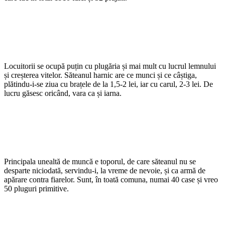
Locuitorii se ocupă puțin cu plugăria și mai mult cu lucrul lemnului
și creșterea vitelor. Săteanul harnic are ce munci și ce câștiga,
plătindu-i-se ziua cu brațele de la 1,5-2 lei, iar cu carul, 2-3 lei. De
lucru găsesc oricând, vara ca și iarna.
Principala unealtă de muncă e toporul, de care săteanul nu se
desparte niciodată, servindu-i, la vreme de nevoie, și ca armă de
apărare contra fiarelor. Sunt, în toată comuna, numai 40 case și vreo
50 pluguri primitive.