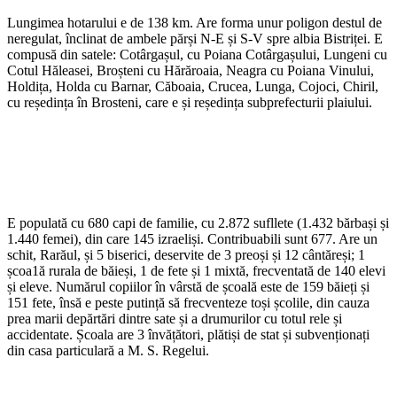
Lungimea hotarului e de 138 km. Are forma unur poligon destul de
neregulat, înclinat de ambele părși N-E și S-V spre albia Bistriței. E
compusă din satele: Cotârgașul, cu Poiana Cotârgașului, Lungeni cu
Cotul Hăleasei, Broșteni cu Hărăroaia, Neagra cu Poiana Vinului,
Holdița, Holda cu Barnar, Căboaia, Crucea, Lunga, Cojoci, Chiril,
cu reședința în Brosteni, care e și reședința subprefecturii plaiului.
E populată cu 680 capi de familie, cu 2.872 sufllete (1.432 bărbași și
1.440 femei), din care 145 izraeliși. Contribuabili sunt 677. Are un
schit, Rarăul, și 5 biserici, deservite de 3 preoși și 12 cântăreși; 1
școa1ă rurala de băieși, 1 de fete și 1 mixtă, frecventată de 140 elevi
și eleve. Numărul copiilor în vârstă de școală este de 159 băieți și
151 fete, însă e peste putință să frecventeze toși școlile, din cauza
prea marii depărtări dintre sate și a drumurilor cu totul rele și
accidentate. Școala are 3 învățători, plătiși de stat și subvenționați
din casa particulară a M. S. Regelui.