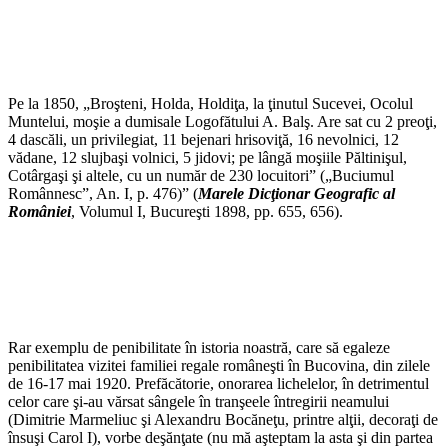
Pe la 1850, „Broşteni, Holda, Holdiţa, la ţinutul Sucevei, Ocolul
Muntelui, moşie a dumisale Logofătului A. Balş. Are sat cu 2 preoţi,
4 dascăli, un privilegiat, 11 bejenari hrisoviţă, 16 nevolnici, 12
vădane, 12 slujbaşi volnici, 5 jidovi; pe lângă moşiile Păltinişul,
Cotârgaşi şi altele, cu un număr de 230 locuitori” („Buciumul
Românnesc”, An. I, p. 476)” (
Marele Dicţionar Geografic al
României
, Volumul I, Bucureşti 1898, pp. 655, 656).
Rar exemplu de penibilitate în istoria noastră, care să egaleze
penibilitatea vizitei familiei regale româneşti în Bucovina, din zilele
de 16-17 mai 1920. Prefăcătorie, onorarea lichelelor, în detrimentul
celor care şi-au vărsat sângele în tranşeele întregirii neamului
(Dimitrie Marmeliuc şi Alexandru Bocăneţu, printre alţii, decoraţi de
însuşi Carol I), vorbe deşănţate (nu mă aşteptam la asta şi din partea