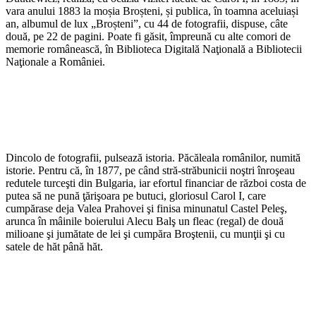
vara anului 1883 la moșia Broșteni, și publica, în toamna aceluiași
an, albumul de lux „Broșteni”, cu 44 de fotografii, dispuse, câte
două, pe 22 de pagini. Poate fi găsit, împreună cu alte comori de
memorie românească, în Biblioteca Digitală Naţională a Bibliotecii
Naţionale a României.
Dincolo de fotografii, pulsează istoria. Păcăleala românilor, numită
istorie. Pentru că, în 1877, pe când stră-străbunicii noştri înroşeau
redutele turceşti din Bulgaria, iar efortul financiar de război costa de
putea să ne pună ţărişoara pe butuci, gloriosul Carol I, care
cumpărase deja Valea Prahovei şi finisa minunatul Castel Peleş,
arunca în mâinile boierului Alecu Balş un fleac (regal) de două
milioane şi jumătate de lei şi cumpăra Broştenii, cu munţii şi cu
satele de hăt până hăt.