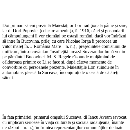
Doi primari săteni prezintă Maiestăţilor Lor tradiţionala pâine şi sare,
iar dl Dori Popovici (cel care ameninţa, în 1916, că el şi gospodarii
lui câmpulungeni îi vor ciomăgi pe ostaşii români, dacă vor îndrăzni
să intre în Bucovina, prilej cu care Nicolae Iorga îi prorocea un
viitor măreţ în… România Mare – n. n.) , preşedintele comisiunii de
unificare, într-o cuvântare însufleţită urează Suveranilor bună venire
pe pământul Bucovinei. M. S. Regele răspunde mulţămind de
călduroasa primire ce Li se face şi, după câteva momente de
convorbire cu persoanele prezente, Maiestăţile Lor, suindu-se în
automobile, pleacă la Suceava, înconjuraţi de o ceată de călăreţi
săteni.
În fata primăriei, primarul oraşului Suceava, dl Iancu Avram (avocat,
cu implicări serioase în viaţa culturală şi socială rădăuţeană, înainte
de război – n. n.), în fruntea reprezentanţilor comunităţilor de toate