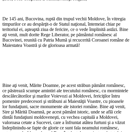
De 145 ani, Bucovina, ruptă din trupul vechii Moldove, în vitregia
timpurilor ce au despărţit-o de Statul naţional, întemeiat chiar pe
teritoriul ei, aşteaptă ziua de fericire, ce o vede împlinită astăzi. Bine
aţi venit, mult dorite Rege Liberator, pe pământul românesc al
Bucovinei, reunită cu Patria Mumă şi recucerită Coroanei române de
Maiestatea Voastră şi de glorioasa armată!
Bine aţi venit, Mărite Doamne, pe acest străbun pământ românesc,
ce păstrează scumpe amintiri ale trecutului românesc, cu mormintele
descălecătorilor şi marilor Voievozi ai Moldovei, fericiţilor întru
pomenire predecesori şi străbuni ai Maiestăţii Voastre, cu pioasele
lor fundaţiuni, sacre monumente ale istoriei române. Bine aţi venit,
Sire şi Mărită Doamnă, pe acest pământ istoric, unde se află cele
dintâi fundaţiuni moldoveneşti, cu vechea capitală a Moldovei,
valoroasa cetate a Sucevei, care a înfruntat atâtea furtuni şi a văzut
îndeplinindu-se fapte de glorie ce sunt fala neamului românesc,