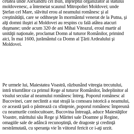
cetatea unde Alexandru cel Bun, înţeleptul organizator al statului
moldovenesc, a întemeiat scaunul Mitropoliei Moldovei; unde
Ştefan cel Mare, slăvitul erou al neamului românesc şi al
creştinătăţii, care se odihneşte în mormântul venerat de la Putna, şi
alţi domni iluştri ai Moldovei au respins cu fală atâtea atacuri
duşmane; unde acum 320 de ani Mihai Viteazul, eroul martir al
unităţii naţionale, proclamat Domn al tuturor Românilor, primind
aici, în mai 1600, jurământul ca Domn al Ţării Ardealului şi
Moldovei.
Pe urmele lui, Maiestatea Voastră, răzbunând vitregia trecutului,
intră triumfător ca primul Rege al tuturor Românilor, îndeplinitor al
visului secular al neamului românesc întreg. Poporul românesc al
Bucovinei, care neclintit a stat strajă la comoara istorică a neamului,
ce această ţară o păstrează cu sfinţenie, poporul românesc împreună
cu neamurile conlocuitoare, Bucovina Întreagă, aduce Maiestăţilor
Voastre, măritului său Rege şi Măritei sale Doamne şi Regine,
omagiile sale de adâncă recunoştinţă, de dragoste şi credinţă
nestrămutată, cu speranţa vie în viitorul fericit ce i-aţi urzit.