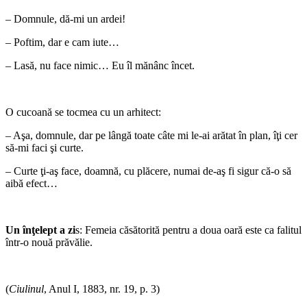
– Domnule, dă-mi un ardei!
– Poftim, dar e cam iute…
– Lasă, nu face nimic… Eu îl mănânc încet.
*
O cucoană se tocmea cu un arhitect:
– Aşa, domnule, dar pe lângă toate câte mi le-ai arătat în plan, îţi cer
să-mi faci şi curte.
– Curte ţi-aş face, doamnă, cu plăcere, numai de-aş fi sigur că-o să
aibă efect…
*
Un înţelept a zi
s: Femeia căsătorită pentru a doua oară este ca falitul
într-o nouă prăvălie.
*
(
Ciulinul
, Anul I, 1883, nr. 19, p. 3)