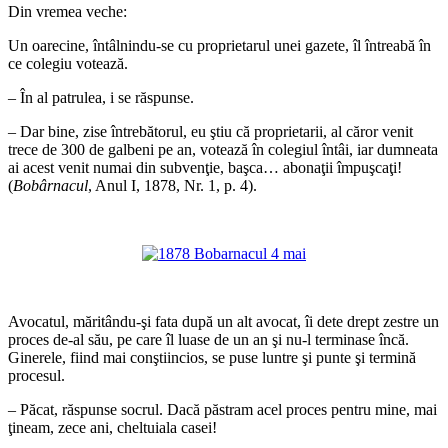
Din vremea veche:
Un oarecine, întâlnindu-se cu proprietarul unei gazete, îl întreabă în
ce colegiu votează.
– În al patrulea, i se răspunse.
– Dar bine, zise întrebătorul, eu ştiu că proprietarii, al căror venit
trece de 300 de galbeni pe an, votează în colegiul întâi, iar dumneata
ai acest venit numai din subvenţie, başca… abonaţii împuşcaţi!
(
Bobârnacul
, Anul I, 1878, Nr. 1, p. 4).
*
*
Avocatul, măritându-şi fata după un alt avocat, îi dete drept zestre un
proces de-al său, pe care îl luase de un an şi nu-l terminase încă.
Ginerele, fiind mai conştiincios, se puse luntre şi punte şi termină
procesul.
– Păcat, răspunse socrul. Dacă păstram acel proces pentru mine, mai
ţineam, zece ani, cheltuiala casei!