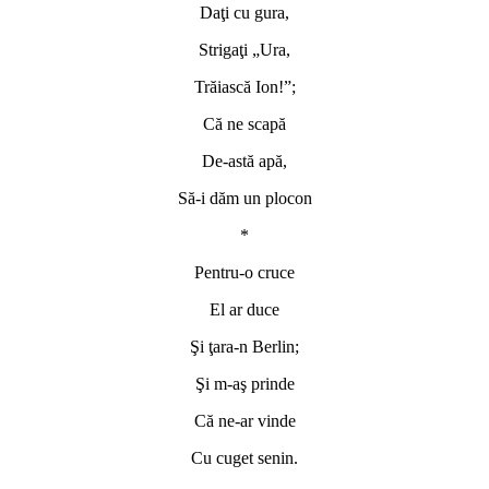
Daţi cu gura,
Strigaţi „Ura,
Trăiască Ion!”;
Că ne scapă
De-astă apă,
Să-i dăm un plocon
*
Pentru-o cruce
El ar duce
Şi ţara-n Berlin;
Şi m-aş prinde
Că ne-ar vinde
Cu cuget senin.