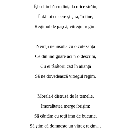
Îşi schimbă credinţa la orice străin,
Îi dă tot ce cere şi ţara, în fine,
Regimul de gaşcă, vitregul regim.
*
Nemţii ne insultă cu o cutezanţă
Ce din indignare aci n-o descrim,
Cu ei târâtorii cad în alianţă
Să ne dovedească vitregul regim.
*
Morala-i distrusă de la temelie,
Imoralitatea merge ibrişim;
Să cântăm cu toţii imn de bucurie,
Să ştim că domneşte un vitreg regim…