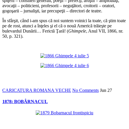
spiţerii – consilieri generali, poeţii – prefecţi, artiştii – amploaiaţi,
avocaţii – politicieni, profesorii – neguţători, croitorii – oratori,
gogoşarii – jurnalişti, iar precupeţii – directori de teatre.
În sfârşit, când i-am spus că noi suntem voinici la toate, că ştim toate
pe de rost, atunci a înţeles şi el că o nouă Americă trăieşte pe
bulevardul Dunării… Ferictă Ţară! (
Ghimpele
, Anul VII, 1866, nr.
50, p. 321).
*
CARICATURA ROMANA VECHE
No Comments
Jun
27
1878: BOBÂRNACUL
*