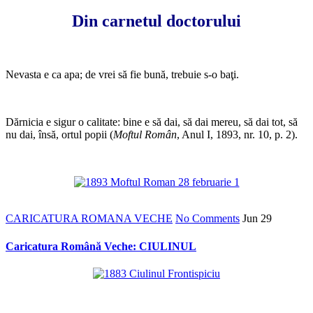
Din carnetul doctorului
*
Nevasta e ca apa; de vrei să fie bună, trebuie s-o baţi.
*
Dărnicia e sigur o calitate: bine e să dai, să dai mereu, să dai tot, să
nu dai, însă, ortul popii (
Moftul Român
, Anul I, 1893, nr. 10, p. 2).
*
CARICATURA ROMANA VECHE
No Comments
Jun
29
Caricatura Română Veche: CIULINUL
*