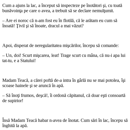
Cum a ajuns la lac, a început să inspecteze pe înotători şi, cu toată
bunăvoinţa pe care o avea, a trebuit să se declare nemulţumit.
– Are ei noroc că n-am fost eu în flotilă, că le arătam eu cum să
înoată! Ţivil şi să înoate, dracul a mai văzut?
*
Apoi, disperat de neregularitatea mişcărilor, începu să comande:
– Un, doi! Scurt mişcarea, leat! Trage scurt cu mâna, că nu-i apa lui
tat-tu, e a Statului!
*
Madam Teacă, a cărei poftă de-a intra în gârlă nu se mai potolea, îşi
scoase hainele şi se aruncă în apă.
– Să înoţi frumos, deşcă!, îi ordonă căpitanul, că doar eşti consoartă
de supirior!
*
Însă Madam Teacă habar n-avea de înotat. Cum sări în lac, începu să
înghită la apă.