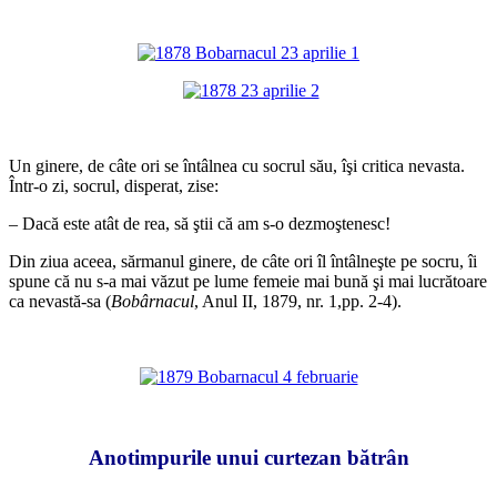
*
*
Un ginere, de câte ori se întâlnea cu socrul său, îşi critica nevasta.
Într-o zi, socrul, disperat, zise:
– Dacă este atât de rea, să ştii că am s-o dezmoştenesc!
Din ziua aceea, sărmanul ginere, de câte ori îl întâlneşte pe socru, îi
spune că nu s-a mai văzut pe lume femeie mai bună şi mai lucrătoare
ca nevastă-sa (
Bobârnacul
, Anul II, 1879, nr. 1,pp. 2-4).
*
*
Anotimpurile unui curtezan bătrân