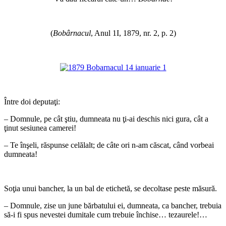
*
(
Bobârnacul
, Anul 1I, 1879, nr. 2, p. 2)
*
*
Între doi deputaţi:
– Domnule, pe cât ştiu, dumneata nu ţi-ai deschis nici gura, cât a
ţinut sesiunea camerei!
– Te înşeli, răspunse celălalt; de câte ori n-am căscat, când vorbeai
dumneata!
*
Soţia unui bancher, la un bal de etichetă, se decoltase peste măsură.
– Domnule, zise un june bărbatului ei, dumneata, ca bancher, trebuia
să-i fi spus nevestei dumitale cum trebuie închise… tezaurele!…