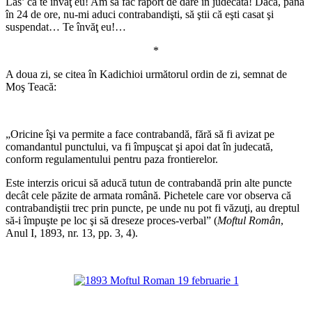
Las’ că te învăţ eu! Am să fac raport de dare în judecată! Dacă, până
în 24 de ore, nu-mi aduci contrabandişti, să ştii că eşti casat şi
suspendat… Te învăţ eu!…
*
A doua zi, se citea în Kadichioi următorul ordin de zi, semnat de
Moş Teacă:
*
„Oricine îşi va permite a face contrabandă, fără să fi avizat pe
comandantul punctului, va fi împuşcat şi apoi dat în judecată,
conform regulamentului pentru paza frontierelor.
Este interzis oricui să aducă tutun de contrabandă prin alte puncte
decât cele păzite de armata română. Pichetele care vor observa că
contrabandiştii trec prin puncte, pe unde nu pot fi văzuţi, au dreptul
să-i împuşte pe loc şi să dreseze proces-verbal” (
Moftul Român
,
Anul I, 1893, nr. 13, pp. 3, 4).
*
*