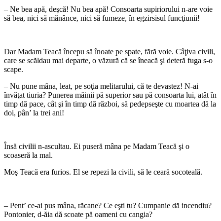
– Ne bea apă, deşcă! Nu bea apă! Consoarta supiriorului n-are voie
să bea, nici să mănânce, nici să fumeze, în egzirsisul funcţiunii!
*
Dar Madam Teacă începu să înoate pe spate, fără voie. Câţiva civili,
care se scăldau mai departe, o văzură că se îneacă şi deteră fuga s-o
scape.
– Nu pune mâna, leat, pe soţia melitarului, că te devastez! N-ai
învăţat tiuria? Punerea mâinii pă superior sau pă consoarta lui, atât în
timp dă pace, cât şi în timp dă război, să pedepseşte cu moartea dă la
doi, pân’ la trei ani!
*
Însă civilii n-ascultau. Ei puseră mâna pe Madam Teacă şi o
scoaseră la mal.
Moş Teacă era furios. El se repezi la civili, să le ceară socoteală.
*
– Pent’ ce-ai pus mâna, răcane? Ce eşti tu? Cumpanie dă incendiu?
Pontonier, d-ăia dă scoate pă oameni cu cangia?