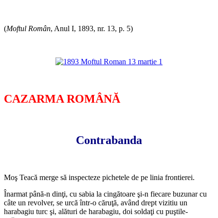
*
(
Moftul Român
, Anul I, 1893, nr. 13, p. 5)
*
*
CAZARMA ROMÂNĂ
*
Contrabanda
*
Moş Teacă merge să inspecteze pichetele de pe linia frontierei.
Înarmat până-n dinţi, cu sabia la cingătoare şi-n fiecare buzunar cu
câte un revolver, se urcă într-o căruţă, având drept vizitiu un
harabagiu turc şi, alături de harabagiu, doi soldaţi cu puştile-