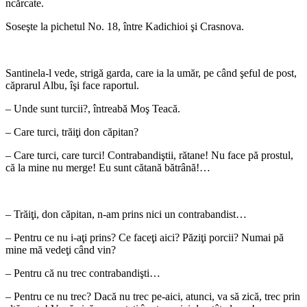
ncărcate.
Soseşte la pichetul No. 18, între Kadichioi şi Crasnova.
*
Santinela-l vede, strigă garda, care ia la umăr, pe când şeful de post,
căprarul Albu, îşi face raportul.
– Unde sunt turcii?, întreabă Moş Teacă.
– Care turci, trăiţi don căpitan?
– Care turci, care turci! Contrabandiştii, rătane! Nu face pă prostul,
că la mine nu merge! Eu sunt cătană bătrână!…
*
– Trăiţi, don căpitan, n-am prins nici un contrabandist…
– Pentru ce nu i-aţi prins? Ce faceţi aici? Păziţi porcii? Numai pă
mine mă vedeţi când vin?
– Pentru că nu trec contrabandişti…
– Pentru ce nu trec? Dacă nu trec pe-aici, atunci, va să zică, trec prin