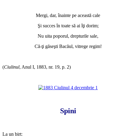
*
Mergi, dar, înainte pe această cale
Şi succes în toate să ai îţi dorim;
Nu uita poporul, drepturile sale,
Că-ţi găseşti Bacăul, vitrege regim!
*
(
Ciulinul
, Anul I, 1883, nr. 19, p. 2)
*
*
Spini
*
La un birt: