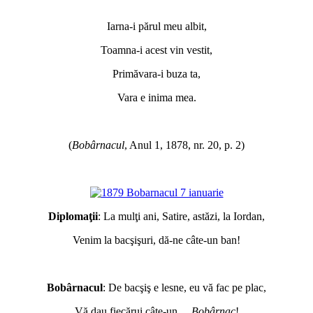
*
Iarna-i părul meu albit,
Toamna-i acest vin vestit,
Primăvara-i buza ta,
Vara e inima mea.
*
(
Bobârnacul
, Anul 1, 1878, nr. 20, p. 2)
*
Diplomaţii
: La mulţi ani, Satire, astăzi, la Iordan,
Venim la bacşişuri, dă-ne câte-un ban!
*
Bobârnacul
: De bacşiş e lesne, eu vă fac pe plac,
Vă dau fiecărui câte-un…
Bobârnac
!