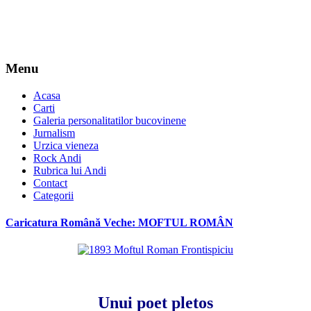
Menu
Acasa
Carti
Galeria personalitatilor bucovinene
Jurnalism
Urzica vieneza
Rock Andi
Rubrica lui Andi
Contact
Categorii
Caricatura Română Veche: MOFTUL ROMÂN
*
Unui poet pletos