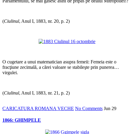
Parlamentului, se mai găsesc asini de pripas pe dealul Mitropoliei!?
*
(
Ciulinul
, Anul I, 1883, nr. 20, p. 2)
*
*
O cugetare a unui matematician asupra femeii: Femeia este o
fracţiune zecimală, a cărei valoare se stabileşte prin punerea…
virgulei.
*
(
Ciulinul
, Anul I, 1883, nr. 21, p. 2)
CARICATURA ROMANA VECHE
No Comments
Jun
29
1866: GHIMPELE