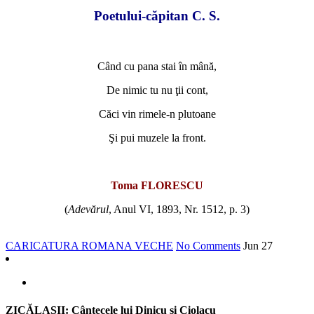
Poetului-căpitan C. S.
*
Când cu pana stai în mână,
De nimic tu nu ţii cont,
Căci vin rimele-n plutoane
Şi pui muzele la front.
*
Toma FLORESCU
(
Adevărul
, Anul VI, 1893, Nr. 1512, p. 3)
CARICATURA ROMANA VECHE
No Comments
Jun
27
ZICĂLAŞII: Cântecele lui Dinicu şi Ciolacu