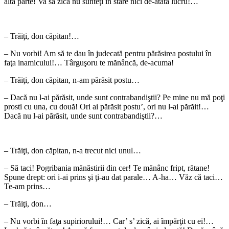
altă parte! Va să zică nu sunteţi în stare nici de-atâta lucru!…
*
– Trăiţi, don căpitan!…
– Nu vorbi! Am să te dau în judecată pentru părăsirea postului în
faţa inamicului!… Târguşoru te mănâncă, de-acuma!
– Trăiţi, don căpitan, n-am părăsit postu…
– Dacă nu l-ai părăsit, unde sunt contrabandiştii? Pe mine nu mă poţi
prosti cu una, cu două! Ori ai părăsit postu’, ori nu l-ai părăit!…
Dacă nu l-ai părăsit, unde sunt contrabandiştii?…
*
– Trăiţi, don căpitan, n-a trecut nici unul…
– Să taci! Pogribania mănăstirii din cer! Te mănânc fript, rătane!
Spune drept: ori i-ai prins şi ţi-au dat parale… A-ha… Văz că taci…
Te-am prins…
– Trăiţi, don…
– Nu vorbi în faţa supiriorului!… Car’ s’ zică, ai împărţit cu ei!…