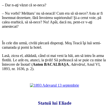
– Dar n-aţi văzut că se-neca?
– Nu vorbi? Melitaru’ nu să-neacă! Cum era să să-nece? Asta ar fi
însemnat dezertare, fără învoirrea supiriorului! Şi-a cerut voie, pă
calea erarhică, să să-nece? Nu! Apâi, dacă nu, pent-ce v-aţi
amestecat?
*
În cele din urmă, civilii plecară disperaţi. Moş Teacă îşi luă semi-
camarada şi porni la hotel.
Lasă, zicea el, altădată, când oi mai veni la băi, am să intru în arma
flotilii. Le arăt eu, atunci, la ţivili! Să poftească să se puie cu mine la
întrecere de înotat! (
Anton BACALBAŞA
,
Adevărul
, Anul VI,
1893, nr. 1636, p. 2).
*
*
Statuii lui Eliade