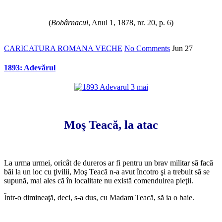
*
(
Bobârnacul
, Anul 1, 1878, nr. 20, p. 6)
CARICATURA ROMANA VECHE
No Comments
Jun
27
1893: Adevărul
*
Moş Teacă, la atac
*
La urma urmei, oricât de dureros ar fi pentru un brav militar să facă
băi la un loc cu ţivilii, Moş Teacă n-a avut încotro şi a trebuit să se
supună, mai ales că în localitate nu există comenduirea pieţii.
Într-o dimineaţă, deci, s-a dus, cu Madam Teacă, să ia o baie.
*