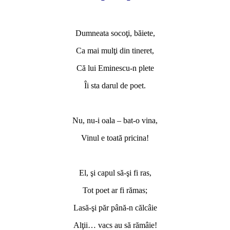
*
Dumneata socoţi, băiete,
Ca mai mulţi din tineret,
Că lui Eminescu-n plete
Îi sta darul de poet.
*
Nu, nu-i oala – bat-o vina,
Vinul e toată pricina!
*
El, şi capul să-şi fi ras,
Tot poet ar fi rămas;
Lasă-şi păr până-n călcâie
Alţii… vacs au să rămâie!