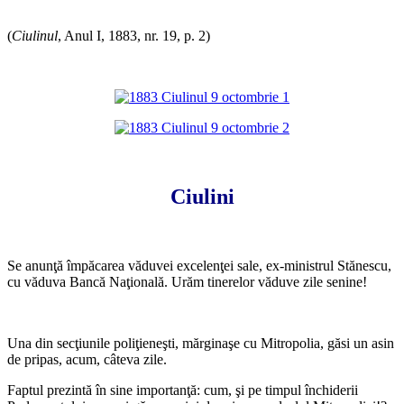
*
(
Ciulinul
, Anul I, 1883, nr. 19, p. 2)
*
*
Ciulini
*
Se anunţă împăcarea văduvei excelenţei sale, ex-ministrul Stănescu,
cu văduva Bancă Naţională. Urăm tinerelor văduve zile senine!
*
Una din secţiunile poliţieneşti, mărginaşe cu Mitropolia, găsi un asin
de pripas, acum, câteva zile.
Faptul prezintă în sine importanţă: cum, şi pe timpul închiderii