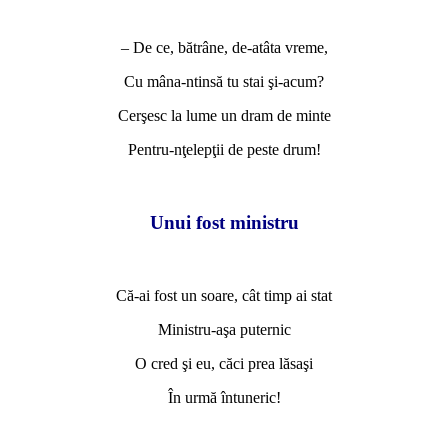
*
– De ce, bătrâne, de-atâta vreme,
Cu mâna-ntinsă tu stai şi-acum?
Cerşesc la lume un dram de minte
Pentru-nţelepţii de peste drum!
*
Unui fost ministru
*
Că-ai fost un soare, cât timp ai stat
Ministru-aşa puternic
O cred şi eu, căci prea lăsaşi
În urmă întuneric!
*