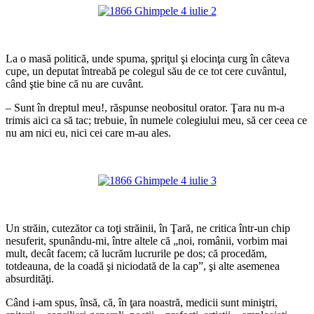
*
La o masă politică, unde spuma, şpriţul şi elocinţa curg în câteva
cupe, un deputat întreabă pe colegul său de ce tot cere cuvântul,
când ştie bine că nu are cuvânt.
– Sunt în dreptul meu!, răspunse neobositul orator. Ţara nu m-a
trimis aici ca să tac; trebuie, în numele colegiului meu, să cer ceea ce
nu am nici eu, nici cei care m-au ales.
*
*
Un străin, cutezător ca toţi străinii, în Ţară, ne critica într-un chip
nesuferit, spunându-mi, între altele că „noi, românii, vorbim mai
mult, decât facem; că lucrăm lucrurile pe dos; că procedăm,
totdeauna, de la coadă şi niciodată de la cap”, şi alte asemenea
absurdităţi.
Când i-am spus, însă, că, în ţara noastră, medicii sunt miniştri,