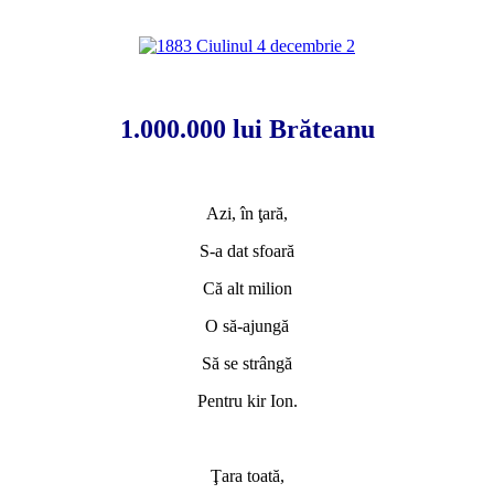
*
*
1.000.000 lui Brăteanu
*
Azi, în ţară,
S-a dat sfoară
Că alt milion
O să-ajungă
Să se strângă
Pentru kir Ion.
*
Ţara toată,