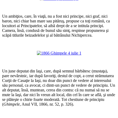
*
Un ambiţios, care, în viaţă, nu a fost nici principe, nici graf, nici
baron, nici chiar ban mare sau pităruş, propuse ca toţi românii, ca
locuitori ai Principatelor, să aibă drept de a se intitula principi.
Camera, însă, condusă de bunul său simţ, respinse propunerea şi
scăpă titlurile beizadelelor şi al bătrânului Nichipercea.
*
*
Un june deputat din Iaşi, care, după semnul bărbătesc (mustaţa),
pare nevârstnic, iar după favoriţi, destul de copt, a cerut strămutarea
Curţii de Casaţie la Iaşi, nu doar din punct de vedere al interesului
său personal, ca avocat, ci dintr-un punct de vedere de principiu. Un
alt deputat, însă, muntean, cerea din contra: că nu numai să nu se
mute la Iaşi, dar nici în vreun alt local, din cel în care se află, şi unde
se plăteşte o chirie foarte moderată. Tot chestiune de principiu
(
Ghimpele
, Anul VII, 1866, nr. 52, p. 326).
*