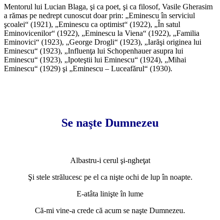
Mentorul lui Lucian Blaga, şi ca poet, şi ca filosof, Vasile Gherasim
a rămas pe nedrept cunoscut doar prin: „Eminescu în serviciul
şcoalei“ (1921), „Eminescu ca optimist“ (1922), „În satul
Eminovicenilor“ (1922), „Eminescu la Viena“ (1922), „Familia
Eminovici“ (1923), „George Drogli“ (1923), „Iarăşi originea lui
Eminescu“ (1923), „Influenţa lui Schopenhauer asupra lui
Eminescu“ (1923), „Ipoteştii lui Eminescu“ (1924), „Mihai
Eminescu“ (1929) şi „Eminescu – Luceafărul“ (1930).
Se naşte Dumnezeu
Albastru-i cerul şi-ngheţat
Şi stele strălucesc pe el ca nişte ochi de lup în noapte.
E-atâta linişte în lume
Că-mi vine-a crede că acum se naşte Dumnezeu.