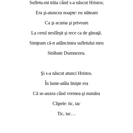
Sufletu-mi trăia când s-a născut Hristos;
Era şi-atuncea noapte: eu stăteam
Ca şi acuma şi priveam
La cerul nesfârşit şi rece ca de gheaţă.
Simţeam că-n adâncimea sufletului meu
Străbate Dumnezeu.
Şi s-a născut atunci Hristos.
În lume-atâta linişte era
Că se-auzea când vremea-şi număra
Clipele: tic, tac
Tic, tac…