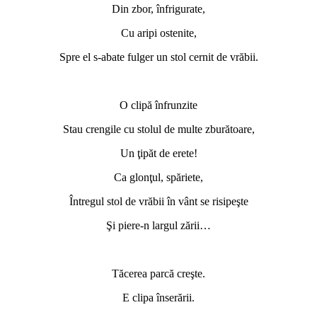
Din zbor, înfrigurate,
Cu aripi ostenite,
Spre el s-abate fulger un stol cernit de vrăbii.
O clipă înfrunzite
Stau crengile cu stolul de multe zburătoare,
Un ţipăt de erete!
Ca glonţul, spăriete,
Întregul stol de vrăbii în vânt se risipeşte
Şi piere-n largul zării…
Tăcerea parcă creşte.
E clipa înserării.