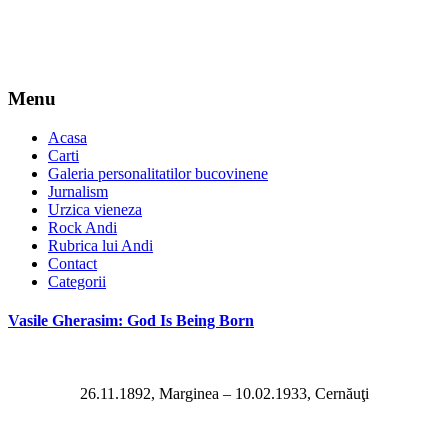
Menu
Acasa
Carti
Galeria personalitatilor bucovinene
Jurnalism
Urzica vieneza
Rock Andi
Rubrica lui Andi
Contact
Categorii
Vasile Gherasim: God Is Being Born
26.11.1892, Marginea – 10.02.1933, Cernăuţi