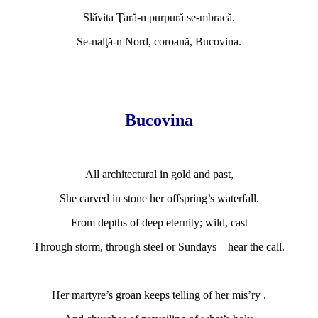
Slăvita Ţară-n purpură se-mbracă.
Se-nalţă-n Nord, coroană, Bucovina.
Bucovina
All architectural in gold and past,
She carved in stone her offspring’s waterfall.
From depths of deep eternity; wild, cast
Through storm, through steel or Sundays – hear the call.
Her martyre’s groan keeps telling of her mis’ry .