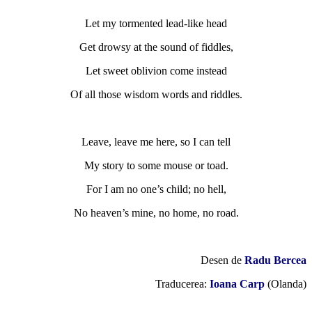
Let my tormented lead-like head
Get drowsy at the sound of fiddles,
Let sweet oblivion come instead
Of all those wisdom words and riddles.
Leave, leave me here, so I can tell
My story to some mouse or toad.
For I am no one’s child; no hell,
No heaven’s mine, no home, no road.
Desen de
Radu Bercea
Traducerea:
Ioana Carp
(Olanda)