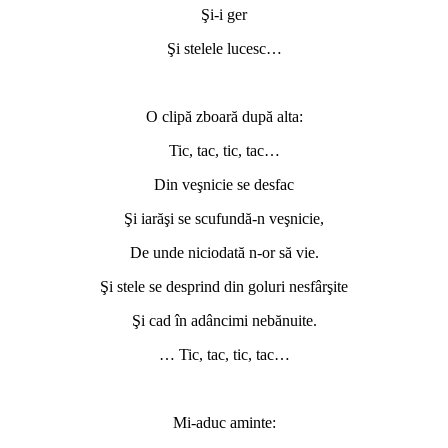
Şi-i ger
Şi stelele lucesc…
O clipă zboară după alta:
Tic, tac, tic, tac…
Din veşnicie se desfac
Şi iarăşi se scufundă-n veşnicie,
De unde niciodată n-or să vie.
Şi stele se desprind din goluri nesfârşite
Şi cad în adâncimi nebănuite.
… Tic, tac, tic, tac…
Mi-aduc aminte: