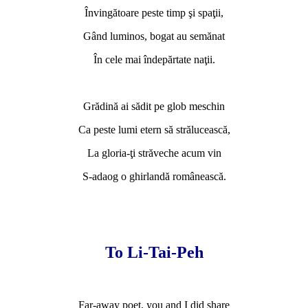
Învingătoare peste timp şi spaţii,
Gând luminos, bogat au semănat
În cele mai îndepărtate naţii.
Grădină ai sădit pe glob meschin
Ca peste lumi etern să strălucească,
La gloria-ţi străveche acum vin
S-adaog o ghirlandă românească.
To Li-Tai-Peh
Far-away poet, you and I did share