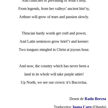
And churches of prevailing of what’s holy.
From legends, from her valleys’ ancient hist’ry,
Arthurs will grow of tears and passion slowly.
Thracian hardy words get craft and power,
And Latin sentences grow brief’r and keener:
Two tongues mingled in Christ at joyous hour.
And now, the country which has never been a
land in its whole will take purple attire!
Up North, we see our crown: it’s Bucovina.
Desen de
Radu Bercea
Traducerea:
Ioana Carp
(Olanda)