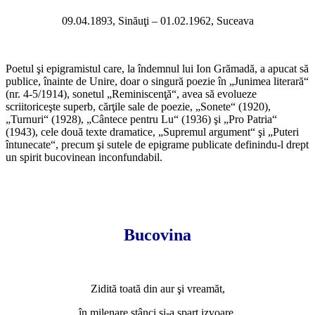
09.04.1893, Sinăuţi – 01.02.1962, Suceava
Poetul şi epigramistul care, la îndemnul lui Ion Grămadă, a apucat să
publice, înainte de Unire, doar o singură poezie în „Junimea literară“
(nr. 4-5/1914), sonetul „Reminiscenţă“, avea să evolueze
scriitoriceşte superb, cărţile sale de poezie, „Sonete“ (1920),
„Turnuri“ (1928), „Cântece pentru Lu“ (1936) şi „Pro Patria“
(1943), cele două texte dramatice, „Supremul argument“ şi „Puteri
întunecate“, precum şi sutele de epigrame publicate definindu-l drept
un spirit bucovinean inconfundabil.
Bucovina
Zidită toată din aur şi vreamăt,
în milenare stânci şi-a spart izvoare.