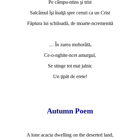
Pe câmpu-ntins şi trist
Salcâmul îşi înalţă spre ceruri ca un Crist
Făptura lui schiloadă, de moarte-ncremenită
… În zarea mohorâtă,
Ce-o-nghite-ncet amurgul,
Se stinge tot mai jalnic
Un ţipăt de erete!
Autumn Poem
A lone acacia dwelling on the deserted land,