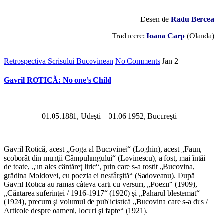
Desen de
Radu Bercea
Traducere:
Ioana Carp
(Olanda)
Retrospectiva Scrisului Bucovinean
No Comments
Jan
2
Gavril ROTICĂ: No one’s Child
01.05.1881, Udeşti – 01.06.1952, Bucureşti
Gavril Rotică, acest „Goga al Bucovinei“ (Loghin), acest „Faun,
scoborât din munţii Câmpulungului“ (Lovinescu), a fost, mai întâi
de toate, „un ales cântăreţ liric“, prin care s-a rostit „Bucovina,
grădina Moldovei, cu poezia ei nesfârşită“ (Sadoveanu). După
Gavril Rotică au rămas câteva cărţi cu versuri, „Poezii“ (1909),
„Cântarea suferinţei / 1916-1917“ (1920) şi „Paharul blestemat“
(1924), precum şi volumul de publicistică „Bucovina care s-a dus /
Articole despre oameni, locuri şi fapte“ (1921).