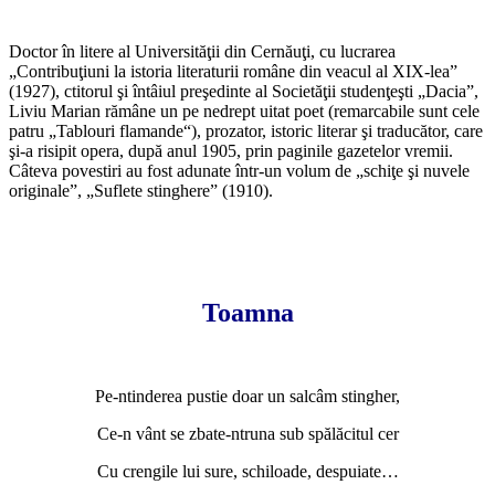
Doctor în litere al Universităţii din Cernăuţi, cu lucrarea
„Contribuţiuni la istoria literaturii române din veacul al XIX-lea”
(1927), ctitorul şi întâiul preşedinte al Societăţii studenţeşti „Dacia”,
Liviu Marian rămâne un pe nedrept uitat poet (remarcabile sunt cele
patru „Tablouri flamande“), prozator, istoric literar şi traducător, care
şi-a risipit opera, după anul 1905, prin paginile gazetelor vremii.
Câteva povestiri au fost adunate într-un volum de „schiţe şi nuvele
originale”, „Suflete stinghere” (1910).
Toamna
Pe-ntinderea pustie doar un salcâm stingher,
Ce-n vânt se zbate-ntruna sub spălăcitul cer
Cu crengile lui sure, schiloade, despuiate…