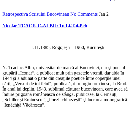
Retrospectiva Scrisului Bucovinean
No Comments
Jan
2
Nicolae TCACIUC-ALBU: To Li-Tai-Peh
11.11.1885, Rogojeşti – 1960, Bucureşti
N. Tcaciuc-Albu, universitar de marcă al Bucovinei, dar şi poet al
grupării „Iconar“, a publicat mult prin gazetele vremii, dar abia în
1944 şi-a adunat o parte din creaţiile poetice între coperţile unei
cărţi, „Versuri de tot felul“, publicată, în refugiu românesc, la Brad.
În anul lui deplin, 1943, sublimul cărturar bucovinean, care avea să
îndure prigoană românească de stânga, publicase, la Cernăuţi,
„Schiller şi Eminescu”, „Poezii chinezeşti” şi lucrarea monografică
„Ienăchiţă Văcărescu”.