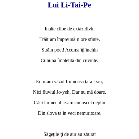
Lui Li-Tai-Pe
Înalte clipe de extaz divin
Trăit-am împreună-n ore sfinte,
Străin poet! Acuma îţi închin
Cunună împletită din cuvinte.
Eu n-am văzut frumoasa ţară Tsin,
Nici fluviul Jo-yeh. Dar nu mă doare,
Căci farmecul le-am cunoscut deplin
Din slova ta în veci nemuritoare.
Săgeţile-ţi de aur au zburat