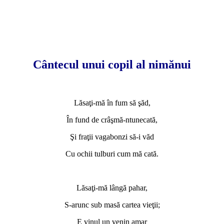
Cântecul unui copil al nimănui
Lăsaţi-mă în fum să şăd,
În fund de crâşmă-ntunecată,
Şi fraţii vagabonzi să-i văd
Cu ochii tulburi cum mă cată.
Lăsaţi-mă lângă pahar,
S-arunc sub masă cartea vieţii;
E vinul un venin amar