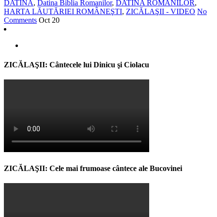
DATINA
,
Datina Biblia Romanilor
,
DATINA ROMÂNILOR
,
HARTA LĂUTĂRIEI ROMÂNEŞTI
,
ZICĂLAŞII - VIDEO
No
Comments
Oct
20
ZICĂLAŞII: Cântecele lui Dinicu şi Ciolacu
ZICĂLAŞII: Cele mai frumoase cântece ale Bucovinei