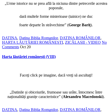
„Urme istorice nu se prea află la niciuna dintre petrecerile acestea
poporale,
dară multele forme misterioase (tainice) ne duc
foarte departe în străvechime” (
George Bariț
).
DATINA
,
Datina Biblia Romanilor
,
DATINA ROMÂNILOR
,
HARTA LĂUTĂRIEI ROMÂNEŞTI
,
ZICĂLAŞII - VIDEO
No
Comments
Oct
20
Harta lăutăriei româneşti (VIII)
Faceţi click pe imagine, dacă vreţi să ascultaţi!
„Datinile și obiceiurile, frumoase sau urâte, întocmesc între
naționalități granițe caracteristice” (
Alexandru Macedonski
).
DATINA
,
Datina Biblia Romanilor
,
DATINA ROMÂNILOR
,