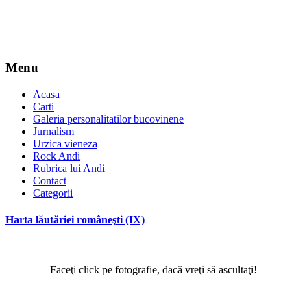
Menu
Acasa
Carti
Galeria personalitatilor bucovinene
Jurnalism
Urzica vieneza
Rock Andi
Rubrica lui Andi
Contact
Categorii
Harta lăutăriei româneşti (IX)
Faceţi click pe fotografie, dacă vreţi să ascultaţi!