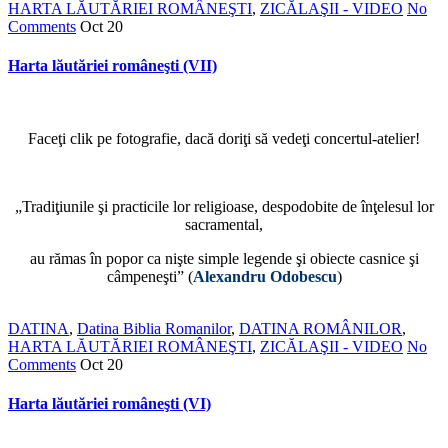
HARTA LĂUTĂRIEI ROMÂNEŞTI
,
ZICĂLAŞII - VIDEO
No
Comments
Oct
20
Harta lăutăriei româneşti (VII)
Faceţi clik pe fotografie, dacă doriţi să vedeţi concertul-atelier!
„Tradiţiunile şi practicile lor religioase, despodobite de înţelesul lor
sacramental,
au rămas în popor ca nişte simple legende şi obiecte casnice şi
câmpeneşti” (
Alexandru Odobescu
)
DATINA
,
Datina Biblia Romanilor
,
DATINA ROMÂNILOR
,
HARTA LĂUTĂRIEI ROMÂNEŞTI
,
ZICĂLAŞII - VIDEO
No
Comments
Oct
20
Harta lăutăriei româneşti (VI)