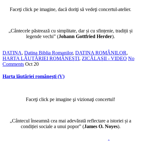
Faceţi click pe imagine, dacă doriţi să vedeţi concertul-atelier.
„Cântecele păstrează cu simplitate, dar și cu sfințenie, tradiții și
legende vechi” (
Johann Gottfried Herder
).
DATINA
,
Datina Biblia Romanilor
,
DATINA ROMÂNILOR
,
HARTA LĂUTĂRIEI ROMÂNEŞTI
,
ZICĂLAŞII - VIDEO
No
Comments
Oct
20
Harta lăutăriei româneşti (V)
Faceţi click pe imagine şi vizionaţi concertul!
„Cântecul înseamnă cea mai adevărată reflectare a istoriei și a
condiției sociale a unui popor” (
James O. Noyes
).