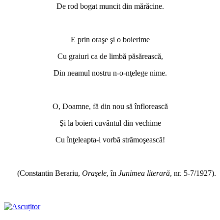
De rod bogat muncit din mărăcine.
*
E prin oraşe şi o boierime
Cu graiuri ca de limbă păsărească,
Din neamul nostru n-o-nţelege nime.
*
O, Doamne, fă din nou să înflorească
Şi la boieri cuvântul din vechime
Cu înţeleapta-i vorbă strămoşească!
*
(Constantin Berariu,
Oraşele
, în
Junimea literară
, nr. 5-7/1927).
*