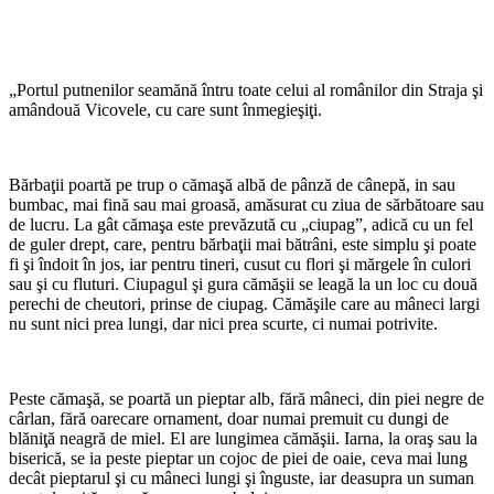
„Portul putnenilor seamănă întru toate celui al româ­nilor din Straja şi
amândouă Vicovele, cu care sunt înmegieşiţi.
Bărbaţii poartă pe trup o cămaşă albă de pânză de cânepă, in sau
bumbac, mai fină sau mai groasă, amăsurat cu ziua de sărbătoare sau
de lucru. La gât că­maşa este prevăzută cu „ciupag”, adică cu un fel
de guler drept, care, pentru bărbaţii mai bătrâni, este simplu şi poate
fi şi îndoit în jos, iar pentru tineri, cusut cu flori şi mărgele în culori
sau şi cu fluturi. Ciupagul şi gura cămăşii se leagă la un loc cu două
perechi de cheutori, prinse de ciupag. Cămăşile care au mâneci largi
nu sunt nici prea lungi, dar nici prea scurte, ci numai potrivite.
Peste cămaşă, se poartă un pieptar alb, fără mâneci, din piei negre de
cârlan, fără oarecare ornament, doar numai premuit cu dungi de
blăniţă neagră de miel. El are lun­gimea cămăşii. Iarna, la oraş sau la
biserică, se ia peste pieptar un cojoc de piei de oaie, ceva mai lung
decât pieptarul şi cu mâneci lungi şi înguste, iar deasupra un suman