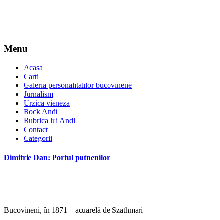
Menu
Acasa
Carti
Galeria personalitatilor bucovinene
Jurnalism
Urzica vieneza
Rock Andi
Rubrica lui Andi
Contact
Categorii
Dimitrie Dan: Portul putnenilor
Bucovineni, în 1871 – acuarelă de Szathmari