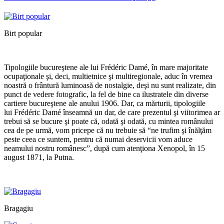
Birt popular
*
Tipologiile bucureştene ale lui Frédéric Damé, în mare majoritate
ocupaţionale şi, deci, multietnice şi multiregionale, aduc în vremea
noastră o frântură luminoasă de nostalgie, deşi nu sunt realizate, din
punct de vedere fotografic, la fel de bine ca ilustratele din diverse
cartiere bucureştene ale anului 1906. Dar, ca mărturii, tipologiile
lui Frédéric Damé înseamnă un dar, de care prezentul şi viitorimea ar
trebui să se bucure şi poate că, odată şi odată, cu mintea românului
cea de pe urmă, vom pricepe că nu trebuie să “ne trufim şi înălţăm
peste ceea ce suntem, pentru că numai deservicii vom aduce
neamului nostru românesc”, după cum atenţiona Xenopol, în 15
august 1871, la Putna.
*
Bragagiu