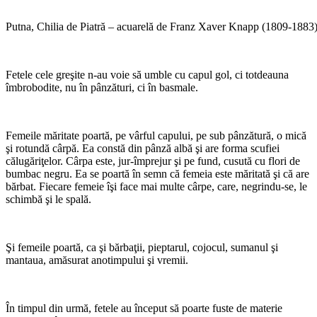
Putna, Chilia de Piatră – acuarelă de Franz Xaver Knapp (1809-1883
Fetele cele greşite n-au voie să umble cu capul gol, ci totdeauna
îmbrobodite, nu în pânzături, ci în basmale.
Femeile măritate poartă, pe vârful capului, pe sub pânzătură, o mică
şi rotundă cârpă. Ea constă din pânză albă şi are forma scufiei
călugăriţelor. Cârpa este, jur-împrejur şi pe fund, cusută cu flori de
bumbac negru. Ea se poartă în semn că femeia este măritată şi că are
bărbat. Fiecare femeie îşi face mai multe cârpe, care, negrindu-se, le
schimbă şi le spală.
Şi femeile poartă, ca şi bărbaţii, pieptarul, cojocul, su­manul şi
mantaua, amăsurat anotimpului şi vremii.
În timpul din urmă, fetele au început să poarte fuste de materie