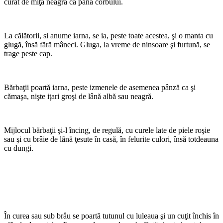
curat de miţă neagră ca pana corbului.
La călătorii, si anume iarna, se ia, peste toate acestea, şi o manta cu
glugă, însă fără mâneci. Gluga, la vreme de ninsoare şi furtună, se
trage peste cap.
Bărbaţii poartă iarna, peste izmenele de asemenea pânză ca şi
cămaşa, nişte iţari groşi de lână albă sau neagră.
Mijlocul bărbaţii şi-l încing, de regulă, cu curele late de piele roşie
sau şi cu brâie de lână ţesute în casă, în felurite culori, însă totdeauna
cu dungi.
În curea sau sub brâu se poartă tutunul cu luleaua şi un cuţit închis în