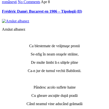
româneşti
No Comments
Apr
8
Frédéric Damé: Bucarest en 1906 – Tipologii (II)
Arnăut albanez
*
Ca blestemate de vrăjmaşe pronii
Se-nfig în neam oraşele străine,
De multe limbi li-s uliţele pline
Ca-n jur de turnul vechii Babilonii.
*
Pândesc acolo suflete haine
Cu gheare ascuţite după pradă
Când neamul vine aducând grămadă