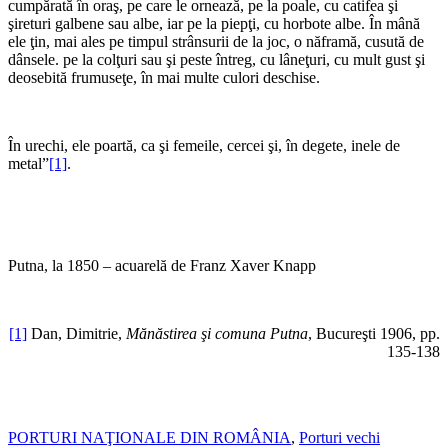
cumpărată în oraş, pe care le ornează, pe la poale, cu catifea şi
şireturi galbene sau albe, iar pe la piepţi, cu horbote albe. În mână
ele ţin, mai ales pe timpul strânsurii de la joc, o năframă, cusută de
dânsele. pe la col­ţuri sau şi peste întreg, cu lâneţuri, cu mult gust şi
deo­sebită frumuseţe, în mai multe culori deschise.
În urechi, ele poartă, ca şi femeile, cercei şi, în degete, inele de
metal”
[1]
.
Putna, la 1850 – acuarelă de Franz Xaver Knapp
[1]
Dan, Dimitrie,
Mănăstirea şi comuna Putna
, Bucureşti 1906, pp.
135-138
PORTURI NAŢIONALE DIN ROMÂNIA
,
Porturi vechi