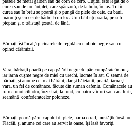
plăsele de metal galben sau de corn de cerb. Cuţitul este legat de o
curea sau de un lănţuleţ, care spânzură, de la brâu, în jos. Tot în
curea sau în brâu se poartă şi o pungă de piele de oaie, cu banii
mărunţi şi cu cei de hârtie la un loc. Unii bărbaţi poartă, pe sub
pieptar, şi o trăistuţă ţesută, de lână.
Bărbaţii îşi încalţă picioarele de regulă cu ciubote ne­gre sau cu
opinci cărămizii.
Vara, bărbaţii poartă pe cap pălării negre de păr, cumpărate în oraş,
iar iarna cuşme negre de miel cu urechi, lucrate în sat. O seamă de
bărbaţi, şi anume cei mai bătrâni, dar şi băietanii, poartă, iarna şi
vara, un fel de comănace, făcute din suman cafeniu. Comănacele au
forma unui cilindru, înzestrat, la fund, cu patru vârfuri sau canafuri şi
seamănă confederatcelor poloneze.
Bărbaţii poartă părul capului în plete, barba o rad, mustăţile însă nu.
Flăcăii, şi anume cei care au servit la oaste, îşi lasă favoriţi.