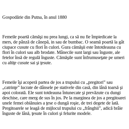
Gospodărie din Putna, în anul 1880
Femeile poartă cămăşi nu prea lungi, ca să nu fie împiedicate la
mers, de pânză de cânepă, in sau de bumbac. O seamă poartă la gât
ciupace cusute cu flori în culori. Gura cămăşii este întotdeauna cu
flori în culori sau alb brodate. Mânecile sunt largi sau înguste, ale
fetelor însă de regulă înguste. Cămăşile sunt înfrumuseţate pe umeri
cu altiţe cusute sai şi ţesute.
Femeile îşi acoperă partea de jos a trupului cu „pregitori” sau
„catrinţe” lucrate de dânsele pe stativele din casă, din lână toarsă şi
apoi colorată. Ele sunt totdeauna întunecate şi prevăzute cu dungi
deschise, care merg de sus în jos. Pe la marginea de jos a pregitoarei
unele femei obiănuies a ţese o dungă roşie, de trei degete de lată.
Pregitoarele se leagă de mijlocul trupului cu „frânghii”, adică brâie
înguste de lână, ţesute în culori şi felurite modele.