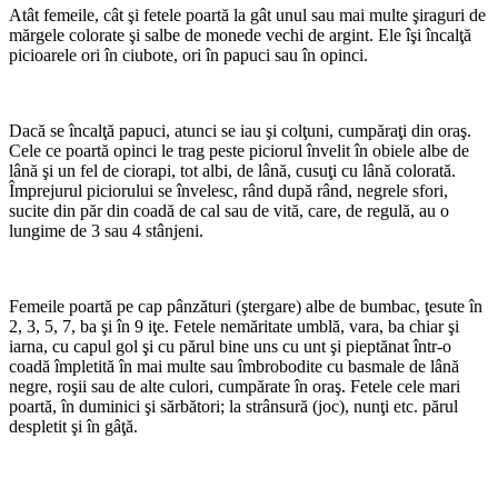
Atât femeile, cât şi fetele poartă la gât unul sau mai multe şiraguri de
mărgele colorate şi salbe de monede vechi de argint. Ele îşi încalţă
picioarele ori în ciubote, ori în papuci sau în opinci.
Dacă se încalţă papuci, atunci se iau şi colţuni, cumpăraţi din oraş.
Cele ce poartă opinci le trag peste piciorul învelit în obiele albe de
lână şi un fel de ciorapi, tot albi, de lână, cusuţi cu lână colorată.
Împrejurul piciorului se învelesc, rând după rând, negrele sfori,
sucite din păr din coadă de cal sau de vită, care, de regulă, au o
lungime de 3 sau 4 stânjeni.
Femeile poartă pe cap pânzături (ştergare) albe de bumbac, ţesute în
2, 3, 5, 7, ba şi în 9 iţe. Fetele nemăritate umblă, vara, ba chiar şi
iarna, cu capul gol şi cu părul bine uns cu unt şi pieptănat într-o
coadă împletită în mai multe sau îmbrobodite cu basmale de lână
negre, roşii sau de alte culori, cumpărate în oraş. Fetele cele mari
poartă, în duminici şi sărbători; la strânsură (joc), nunţi etc. părul
despletit şi în gâţă.