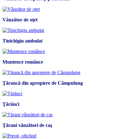
Vânzător de oţet
Tinichigiu ambulat
Muntence românce
Ţărancă din apropiere de Câmpulung
Ţărănci
Ţărani vânzători de caş