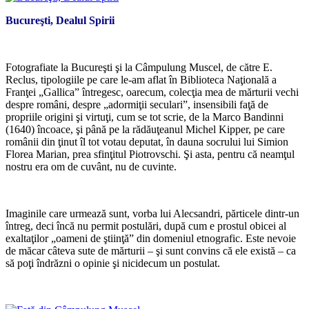
Bucureşti, Dealul Spirii
*
Fotografiate la Bucureşti şi la Câmpulung Muscel, de către E.
Reclus, tipologiile pe care le-am aflat în Biblioteca Naţională a
Franţei „Gallica” întregesc, oarecum, colecţia mea de mărturii vechi
despre români, despre „adormiţii seculari”, insensibili faţă de
propriile origini şi virtuţi, cum se tot scrie, de la Marco Bandinni
(1640) încoace, şi până pe la rădăuţeanul Michel Kipper, pe care
românii din ţinut îl tot votau deputat, în dauna socrului lui Simion
Florea Marian, prea sfinţitul Piotrovschi. Şi asta, pentru că neamţul
nostru era om de cuvânt, nu de cuvinte.
*
Imaginile care urmează sunt, vorba lui Alecsandri, părticele dintr-un
întreg, deci încă nu permit postulări, după cum e prostul obicei al
exaltaţilor „oameni de ştiinţă” din domeniul etnografic. Este nevoie
de măcar câteva sute de mărturii – şi sunt convins că ele există – ca
să poţi îndrăzni o opinie şi nicidecum un postulat.
*