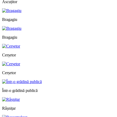
Ascuțitor
Bragagiu
Bragagiu
Cerșetor
Cerșetor
Într-o grădină publică
Râșnițar