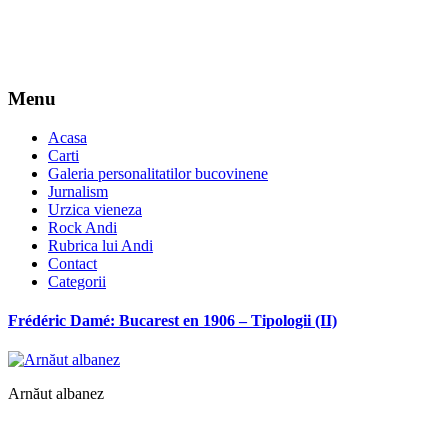
Menu
Acasa
Carti
Galeria personalitatilor bucovinene
Jurnalism
Urzica vieneza
Rock Andi
Rubrica lui Andi
Contact
Categorii
Frédéric Damé: Bucarest en 1906 – Tipologii (II)
Arnăut albanez
*