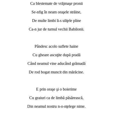
Ca blestemate de vrăjmaşe pronii
Se-nfig în neam oraşele străine,
De multe limbi li-s uliţele pline
Ca-n jur de turnul vechii Babilonii.
*
Pândesc acolo suflete haine
Cu gheare ascuţite după pradă
Când neamul vine aducând grămadă
De rod bogat muncit din mărăcine.
*
E prin oraşe şi o boierime
Cu graiuri ca de limbă păsărească,
Din neamul nostru n-o-nţelege nime.