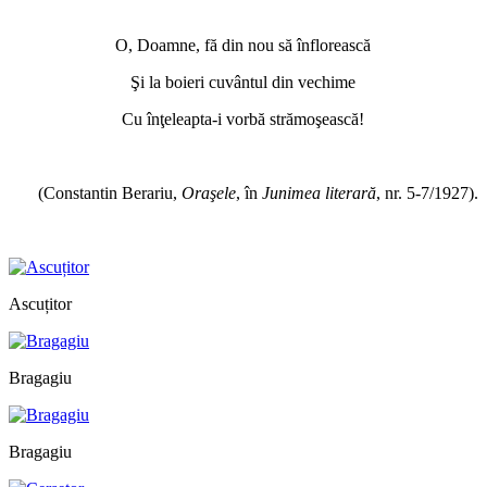
*
O, Doamne, fă din nou să înflorească
Şi la boieri cuvântul din vechime
Cu înţeleapta-i vorbă strămoşească!
*
(Constantin Berariu,
Oraşele
, în
Junimea literară
, nr. 5-7/1927).
*
Ascuțitor
Bragagiu
Bragagiu