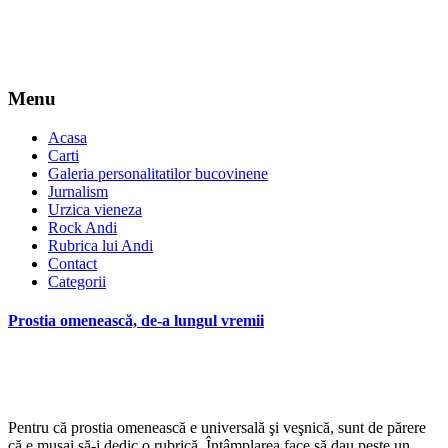
Menu
Acasa
Carti
Galeria personalitatilor bucovinene
Jurnalism
Urzica vieneza
Rock Andi
Rubrica lui Andi
Contact
Categorii
Prostia omenească, de-a lungul vremii
Pentru că prostia omenească e universală şi veşnică, sunt de părere
că e musai să-i dedic o rubrică. Întâmplarea face să dau peste un