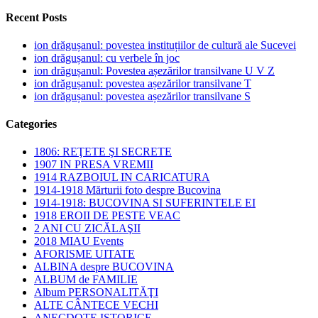
Recent Posts
ion drăgușanul: povestea instituțiilor de cultură ale Sucevei
ion drăgușanul: cu verbele în joc
ion drăgușanul: Povestea așezărilor transilvane U V Z
ion drăgușanul: povestea așezărilor transilvane T
ion drăgușanul: povestea așezărilor transilvane S
Categories
1806: REŢETE ŞI SECRETE
1907 IN PRESA VREMII
1914 RAZBOIUL IN CARICATURA
1914-1918 Mărturii foto despre Bucovina
1914-1918: BUCOVINA SI SUFERINTELE EI
1918 EROII DE PESTE VEAC
2 ANI CU ZICĂLAŞII
2018 MIAU Events
AFORISME UITATE
ALBINA despre BUCOVINA
ALBUM de FAMILIE
Album PERSONALITĂŢI
ALTE CÂNTECE VECHI
ANECDOTE ISTORICE