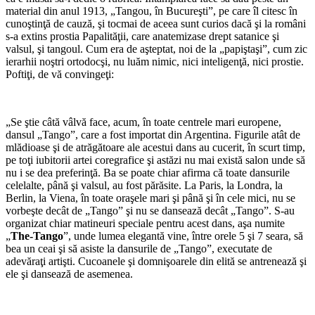
material din anul 1913, „Tangou, în Bucureşti”, pe care îl citesc în
cunoştinţă de cauză, şi tocmai de aceea sunt curios dacă şi la români
s-a extins prostia Papalităţii, care anatemizase drept satanice şi
valsul, şi tangoul. Cum era de aşteptat, noi de la „papiştaşi”, cum zic
ierarhii noştri ortodocşi, nu luăm nimic, nici inteligenţă, nici prostie.
Poftiţi, de vă convingeţi:
„Se ştie câtă vâlvă face, acum, în toate centrele mari europene,
dansul „Tango”, care a fost importat din Argentina. Figurile atât de
mlădioase şi de atrăgătoare ale acestui dans au cucerit, în scurt timp,
pe toţi iubitorii artei coregrafice şi astăzi nu mai există salon unde să
nu i se dea preferinţă. Ba se poate chiar afirma că toate dansurile
celelalte, până şi valsul, au fost părăsite. La Paris, la Londra, la
Berlin, la Viena, în toate oraşele mari şi până şi în cele mici, nu se
vorbeşte decât de „Tango” şi nu se dansează decât „Tango”. S-au
organizat chiar matineuri speciale pentru acest dans, aşa numite
„
The-Tango
”, unde lumea elegantă vine, între orele 5 şi 7 seara, să
bea un ceai şi să asiste la dansurile de „Tango”, executate de
adevăraţi artişti. Cucoanele şi domnişoarele din elită se antrenează şi
ele şi dansează de asemenea.