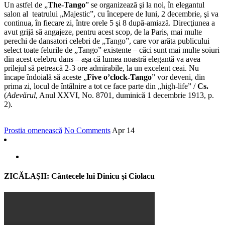
Un astfel de „
The-Tango
” se organizează şi la noi, în elegantul
salon al teatrului „Majestic”, cu începere de luni, 2 decembrie, şi va
continua, în fiecare zi, între orele 5 şi 8 după-amiază. Direcţiunea a
avut grijă să angajeze, pentru acest scop, de la Paris, mai multe
perechi de dansatori celebri de „Tango”, care vor arăta publicului
select toate felurile de „Tango” existente – căci sunt mai multe soiuri
din acest celebru dans – aşa că lumea noastră elegantă va avea
prilejul să petreacă 2-3 ore admirabile, la un excelent ceai. Nu
încape îndoială să aceste „
Five o’clock-Tango
” vor deveni, din
prima zi, locul de întâlnire a tot ce face parte din „high-life” /
Cs.
(
Adevărul
, Anul XXVI, No. 8701, duminică 1 decembrie 1913, p.
2).
Prostia omenească
No Comments
Apr
14
ZICĂLAŞII: Cântecele lui Dinicu şi Ciolacu