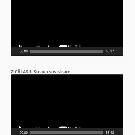
Player
00:00
40:37
ZICĂLAŞII: Steaua sus răsare
Video
Player
00:00
55:43