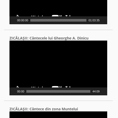
00:00:00
01:03:35
ZICĂLAŞII: Cântecele lui Gheorghe A. Dinicu
Video
Player
00:00
44:09
ZICĂLAŞII: Cântece din zona Muntelui
Video