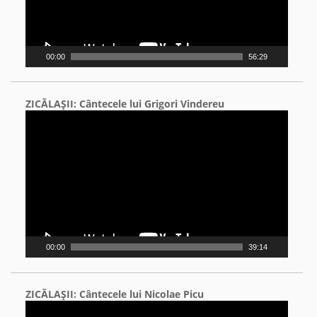
00:00
56:29
ZICĂLAŞII: Cântecele lui Grigori Vindereu
Video
Player
00:00
39:14
ZICĂLAŞII: Cântecele lui Nicolae Picu
Video