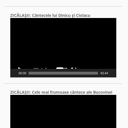
ZICĂLAŞII: Cântecele lui Dinicu şi Ciolacu
Video
Player
00:00
43:44
ZICĂLAŞII: Cele mai frumoase cântece ale Bucovinei
Video
Player