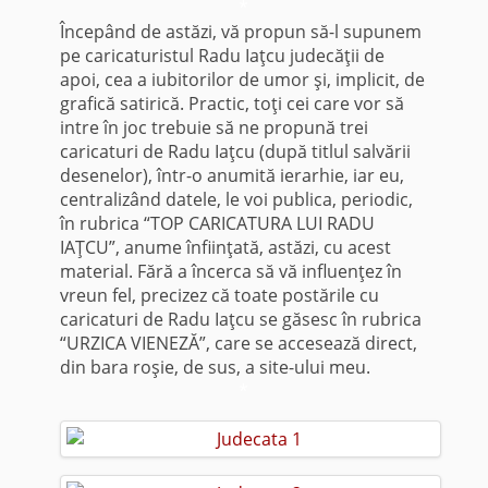
*
Începând de astăzi, vă propun să-l supunem
pe caricaturistul Radu Iaţcu judecăţii de
apoi, cea a iubitorilor de umor şi, implicit, de
grafică satirică. Practic, toţi cei care vor să
intre în joc trebuie să ne propună trei
caricaturi de Radu Iaţcu (după titlul salvării
desenelor), într-o anumită ierarhie, iar eu,
centralizând datele, le voi publica, periodic,
în rubrica “TOP CARICATURA LUI RADU
IAŢCU”, anume înfiinţată, astăzi, cu acest
material. Fără a încerca să vă influenţez în
vreun fel, precizez că toate postările cu
caricaturi de Radu Iaţcu se găsesc în rubrica
“URZICA VIENEZĂ”, care se accesează direct,
din bara roşie, de sus, a site-ului meu.
*