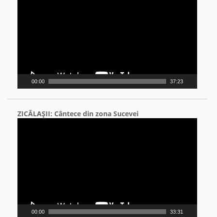
Player
00:00
37:23
ZICĂLAŞII: Cântece din zona Sucevei
Video
Player
00:00
33:31