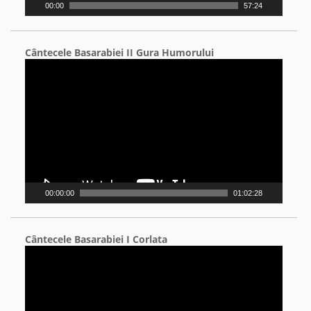
00:00
57:24
Cântecele Basarabiei II Gura Humorului
Video
Player
00:00:00
01:02:28
Cântecele Basarabiei I Corlata
Video
Player