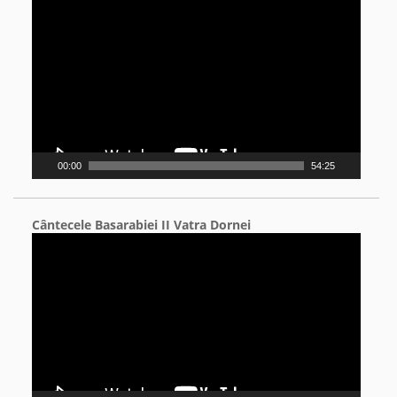
Video
Player
00:00
54:25
Cântecele Basarabiei II Vatra Dornei
Video
Player