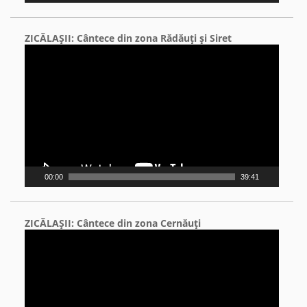
ZICĂLAŞII: Cântece din zona Rădăuţi şi Siret
Video
Player
00:00
39:41
ZICĂLAŞII: Cântece din zona Cernăuţi
Video
Player