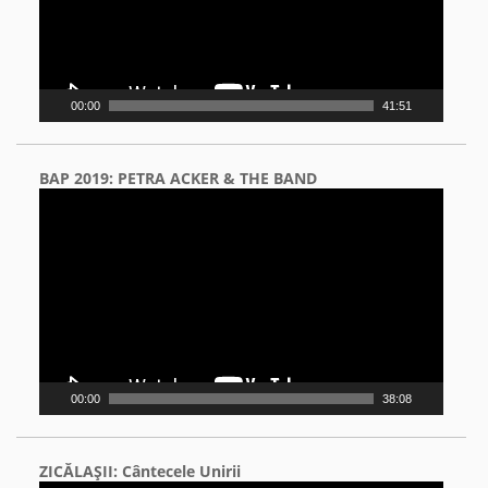
00:00
41:51
BAP 2019: PETRA ACKER & THE BAND
Video
Player
00:00
38:08
ZICĂLAŞII: Cântecele Unirii