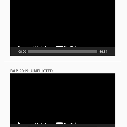
Player
00:00
56:54
BAP 2019: UNFLICTED
Video
Player