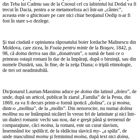
din Teba lui Cadmu sau de la Cnosul cel cu labirintul lui Dedal va fi
trecut în Dacia, pentru a se metamorfoza aci într-un „cântec”,
aceasta este o ghicitoare pe care nici chiar beoţianul Oedip n-ar fi
fost în stare s-o dezlege.
Şi mai ciudată e opiniunea răposatului boier Iordache Malinescu din
Moldova, care zicea, în
Foaia pentru minte
de la Braşov, 1842, p.
98, că
doina
deriva sau din „donativum”, o sumă de bani ce o
primeau ostaşii romani în dar de la împăraţi, după o biruinţă, sau din
numele Dunării, sau, în fine, de la zeiţa Diana; o triplă etimologie,
de trei ori neadmisibilă.
Dicţionarul Laurian-Massimu aduce pe
doina
din latinul „doleo”, de
unde, după un articol, publicat în ziarul „Familia” de la Pesta, din
1869, ea va fi decurs printr-o formă ipotică „dolina”, ca şi
moina
,
dintr-o „mollina”, de la „mollis”. Din nenorocire, nu nu­mai
dolina
mollina
nu ne întâmpină nicăieri în vre­un fel de latinitate şi nici într-
un dialect romanic vechi sau nou, dar e greşit până şi termenul de
comparaţiune, căci
moina
, la romani, este un curat slavism,
însemnând
loc spălăcit
, de la rădăcina slavică
my-
„a spăla”, de
unde masculinul
moinu
şi femininul
moina
, după text nici
doina
,