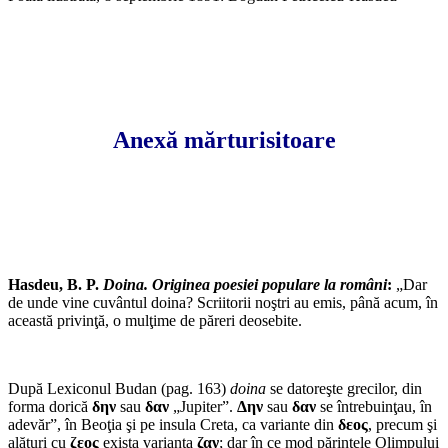
Anexă mărturisitoare
Hasdeu, B. P.
Doina. Originea poesiei populare la români
:
„Dar
de unde vine cuvântul doina? Scriitorii noştri au emis, până acum, în
această privinţă, o mulţime de păreri deosebite.
După Lexiconul Budan (pag. 163)
doina
se datoreşte grecilor, din
forma dorică
δην
sau
δαν
„Jupiter”.
Δην
sau
δαν
se întrebuinţau, în
adevăr”, în Beoţia şi pe insula Creta, ca variante din
δεος
, precum şi
alături cu
ζεος
exista varianta
ζαν
; dar în ce mod părintele Olimpului