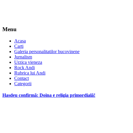
Menu
Acasa
Carti
Galeria personalitatilor bucovinene
Jurnalism
Urzica vieneza
Rock Andi
Rubrica lui Andi
Contact
Categorii
Hasdeu confirmă: Doina e religia primordială!