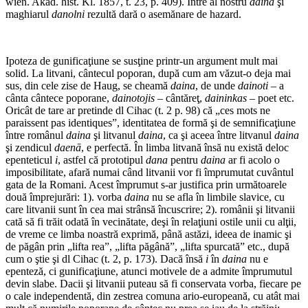
wien. Akad. hist. Kl. 1857, t. 23, p. 409). Între al nostru
daina
şi
maghiarul
danolni
rezultă dară o asemănare de hazard.
Ipoteza de gunificaţiune se susţine printr-un ar­gument mult mai
solid. La litvani, cântecul poporan, după cum am văzut-o deja mai
sus, din cele zise de Haug, se cheamă
daina
, de unde
dainoti
– a
cânta cântece poporane,
dainotojis
– cântăreţ,
daininkas
– poet etc.
Oricât de tare ar pretinde dl Cihac (t. 2 p. 98) că „ces mots ne
paraissent pas identiques”, identitatea de formă şi de semnificaţiune
între românul
daina
şi litvanul
daina
, ca şi aceea între litvanul
daina
şi zendicul
daenā
, e perfectă. În limba litvană însă nu există deloc
epenteticul
i
, astfel că prototipul
dana
pentru
daina
ar fi acolo o
imposibili­tate, afară numai când litvanii vor fi împrumutat cu­vântul
gata de la Romani. Acest împrumut s-ar jus­tifica prin următoarele
două împrejurări: 1). vorba
daina
nu se afla în limbile slavice, cu
care litvanii sunt în cea mai strânsă încuscrire; 2). românii şi litvanii
cată să fi trăit odată în vecinătate, deşi în relaţiuni ostile unii cu alţii,
de vreme ce limba noastră exprimă, până astăzi, ideea de inamic şi
de păgân prin „lifta rea”, „lifta pă­gână”, „lifta spurcată” etc., după
cum o ştie şi dl Cihac (t. 2, p. 173). Dacă însă
i
în
daina
nu e
epenteză, ci gunificaţiune, atunci motivele de a admite împrumutul
devin slabe. Dacii şi litvanii puteau să fi conservata vorba, fiecare pe
o cale independentă, din zestrea co­muna ario-europeană, cu atât mai