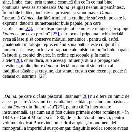
sine, limbaj care, prin tentaţie cosmică din ce în ce mai bine
conturată, avea să stabilească
Daina
(religia) neamului pământesc.
În limbile baltice, inclusiv la prusieni, şi scandinave,
Daina
înseamnă
Cântec
, dar fără trimiteri la credinţele străvechi pe care le
exprima, datorită numeroaselor bule papale, prin care
catolicismul
[24]
, „care disprețuiește tot ce nu este religios şi respinge
Daina
ca pe ceva profan”
[25]
, dar tocmai prigoana inchizitorială
avea să lase şi să conserve mărturii temeinice , pentru că, astfel,
„materialul mitologic reprezentând zona baltică este conținut în
numeroase surse, inclusiv în rapoarte ale misionarilor, în bule papale,
în istorii și cronici diverse, în ordine episcopale și în multe
altele”
[26]
, chiar dacă, sub aceeaşi influenţă dură a propagandei
creştine, „multe dintre
daine
reflectă un anumit sincretism al
tradițiilor păgâne și creștine, dar stratul creștin este recent și poate fi
detașat cu ușurință”
[27]
.
„
Daina
, pe care o cântă păstorul lituanian”
[28]
nu diferă cu nimic de
aceea pe care Alecsandri o asculta în Ceahlău, pe când „un păstor…
cânta
Doina
din fluierul său”
[29]
, pentru că, în interpretare
instrumentală, aşa cum au şi fost culese primele
doine
româneşti – în
1849, de Carol Mikuli, şi în 1880, de Isidor Vorobchievici, pentru
volumul dedicat Bucovinei, în cadrul amplei şi monumentalei
monografii a imperiului austro-ungar, tânguirile acelea sonore aveau