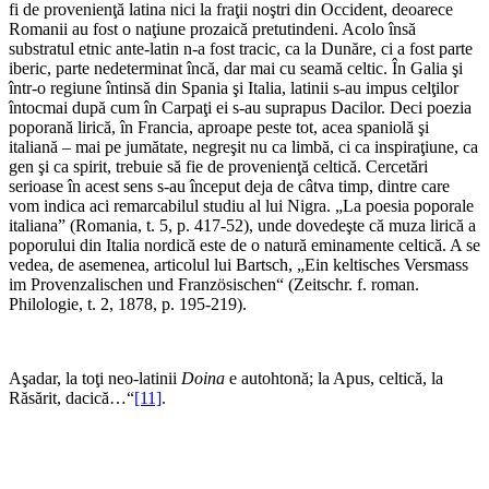
fi de provenienţă latina nici la fraţii noştri din Occident, deoarece
Romanii au fost o naţiune prozaică pretutindeni. Acolo însă
substratul etnic ante-latin n-a fost tracic, ca la Dunăre, ci a fost parte
iberic, parte nedeterminat încă, dar mai cu seamă celtic. În Galia şi
într-o regiune întinsă din Spania şi Italia, latinii s-au impus celţilor
întocmai după cum în Carpaţi ei s-au suprapus Dacilor. Deci poezia
poporană lirică, în Francia, aproape peste tot, acea spaniolă şi
italiană – mai pe jumătate, negreşit nu ca limbă, ci ca inspiraţiune, ca
gen şi ca spirit, trebuie să fie de provenienţă celtică. Cercetări
serioase în acest sens s-au început deja de câtva timp, dintre care
vom indica aci remarcabilul studiu al lui Nigra. „La poesia poporale
italiana” (Ro­mania, t. 5, p. 417-52), unde dovedeşte că muza lirică a
poporului din Italia nordică este de o natură emina­mente celtică. A se
vedea, de asemenea, articolul lui Bartsch, „Ein keltisches Versmass
im Provenzalischen und Französischen“ (Zeitschr. f. roman.
Philologie, t. 2, 1878, p. 195-219).
Aşadar, la toţi neo-latinii
Doina
e autohtonă; la Apus, celtică, la
Răsărit, dacică…“
[11]
.