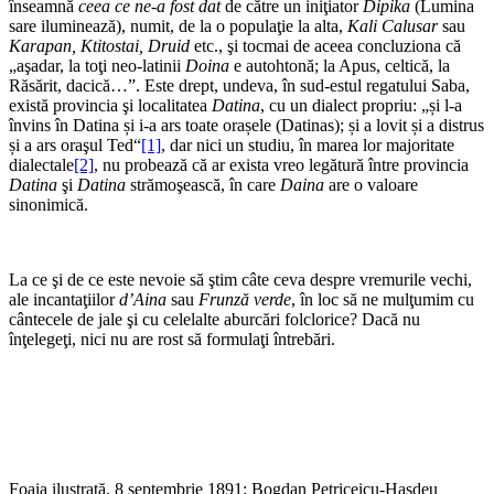
înseamnă
ceea ce ne-a fost dat
de către un iniţiator
Dipika
(Lumina
sare iluminează), numit, de la o populaţie la alta,
Kali Calusar
sau
Karapan, Ktitostai, Druid
etc., şi tocmai de aceea concluziona că
„aşadar, la toţi neo-latinii
Doina
e autohtonă; la Apus, celtică, la
Răsărit, dacică…”. Este drept, undeva, în sud-estul regatului Saba,
există provincia şi localitatea
Datina
, cu un dialect propriu: „și l-a
învins în Datina și i-a ars toate orașele (Datinas); și a lovit și a distrus
și a ars oraşul Ted“
[1]
, dar nici un studiu, în marea lor majoritate
dialectale
[2]
, nu probează că ar exista vreo legătură între provincia
Datina
şi
Datina
strămoşească, în care
Daina
are o valoare
sinonimică.
La ce şi de ce este nevoie să ştim câte ceva despre vremurile vechi,
ale incantaţiilor
d’Aina
sau
Frunză verde
, în loc să ne mulţumim cu
cântecele de jale şi cu celelalte aburcări folclorice? Dacă nu
înţelegeţi, nici nu are rost să formulaţi întrebări.
Foaia ilustrată, 8 septembrie 1891: Bogdan Petriceicu-Hasdeu