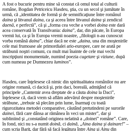
A fost o bucurie pentru mine să constat că omul total al culturii
române, Bogdan Petriceicu Hasdeu, ştia, cu un secol şi jumătate în
urmă, că „identitatea de formă şi de semnificaţiune între românul
daina
şi litvanul
daina
, ca şi aceea între litvanul
daina
şi zendicul
daenā
, e perfectă”, că şi „forma cea veche a vorbei
doina
este dară
acea con­servată în Transilvania:
daina
”, dar, din păcate, în Europa
vremii lui, ca şi în Europa vremii noastre, „filologii n-au cunoscut
vorba română
daina
”, chiar dacă ne este „
daina
, una din moştenirile
cele mai frumoase ale primordialei ario-europee, care ne arată pe
străbunii noştri comuni, cu mult mai înainte de cele mai vechi
inscripţiuni mo­numentale, numind poezia
cugetare
şi
viziune
, după
cum numeau pe Dumnezeu
luminos
”.
Hasdeu, care înţelesese că nimic din spiritualitatea românilor nu are
origine romană, ci dacică şi, prin daci, boreală, admiţând că
principele „Cantemir avea dreptate de a căuta
doina
la Daci”,
înţelesese că, dacă vrem să aflăm adevărul despre moştenirile
străbune, „trebuie să plecăm prin lume, înarmaţi cu toată
rigurozitatea metodei comparative, căutând pretutindeni pe surorile
dainei
, fără care dânsa ar rămânea în veci un mister”, dar şi
subliniind şi „constatând ori­ginea nelatină a „doinei” române”. Care,
în fond, nici nu s-a numit
doină
, ci
daină
, „
Aina daina şi dainare!
” –
cum scria Bariţ, dar fără să facă legătura între
Aina
şi
Ainu
din