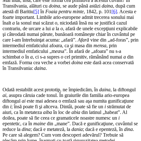
Mai întâi, însă, care este forma cea primitivă a acestui cuvânt? În
Transilvania, alături cu
doina
, se aude până astăzi
daina
, după cum
atestă dl Baritiu
[5]
în
Foaia pentru minte
, 1842, p. 101
[6]
. Acesta e
foarte important. Limbile ario-europene admit trecerea so­nului mai
înalt
a
la sonul mai scăzut
o
, niciodată însă nu se justifică cazul
contrariu, de urcare a lui
a
la
o
, afară de unele excepţiuni explicabile
şi câteodată numai părute, bunăoară româneşte chiar în cuvântul pe
care l-am întrebuinţat acuma: „afară”.
Afară
vine din „ad-foras”, prin
intermediul emfaticului af
oa
ra, ca şi masa din
mensa
, prin
intermediul emfaticului „m
ea
sa”. În afară de „afoara” nu s-a
schimbat
o
în
a
, ci s-a supres
o
cel primitiv, rămânând numai
a
din
emfază. Forma cea veche a vorbei
doina
este dară acea con­servată
în Transilvania:
daina
.
Odată restabilit acest prototip, ne împiedicăm, în
daina
, la diftongul
ai
, asupra căruia cade tonul. În graiurile din familia ario-europea
diftongul
ai
este mai adesea o emfază sau aşa numita gunificaţiune
din
i
; însă poate fi şi altceva. Dintâi, poate să fie un
i
strămutat de
aiuri, ca în metateza
aiba
în loc de
abia
din latinul „habeat”. Al
doilea, poate să fie ceea ce gramaticele noastre numesc un
i
epentetic, ca în
maine
din „mane”. Dacă e gunificaţiune, cuvântul se
reduce la
dina
; dacă e metateză, la
dania
; dacă e epenteză, în
dina
.
Pe care să alegem? Cum vom descoperi adevărul? Trebuie să
plecăm prin lume, înarmaţi cu toată rigurozitatea metodei