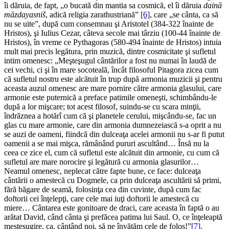
îi dăruia, de fapt, „o bucată din mantia sa cosmică, el îi dăruia
dainā
māzdayasniš
, adică religia zarathustriană”
[6]
, care „se cânta, ca să
nu se uite”, după cum consemnau şi Aristotel (384-322 înainte de
Hristos), şi Iulius Cezar, câteva secole mai târziu (100-44 înainte de
Hristos), în vreme ce Pythagoras (580-494 înainte de Hristos) intuia
mult mai precis legătura, prin muzică, dintre cosmicitate şi sufletul
intim omenesc: „Meşteşugul cântărilor a fost nu numai în laudă de
cei vechi, ci şi în mare socoteală, încât filosoful Pitagora zicea cum
că sufletul nostru este alcătuit în trup după armonia muzicii şi pentru
aceasta auzul omenesc are mare pornire către armonia glasului, care
armonie este puternică a preface patimile omeneşti, schimbându-le
după a lor mişcare; tot acest filosof, suindu-se cu scara minţii,
îndrăznea a hotărî cum că şi planetele cerului, mişcându-se, fac un
glas cu mare armonie, care din armonia dumnezeiască s-a oprit a nu
se auzi de oameni, fiindcă din dulceaţa acelei armonii nu s-ar fi putut
oamenii a se mai mişca, rămânând pururi ascultând… Însă nu la
ceea ce zice el, cum că sufletul este alcătuit din armonie, cu cum că
sufletul are mare norocire şi legătură cu armonia glasurilor…
Neamul omenesc, neplecat către fapte bune, ce face: dulceaţa
cântării o amestecă cu Dogmele, ca prin dulceaţa ascultării să primi,
fără băgare de seamă, folosinţa cea din cuvinte, după cum fac
doftorii cei înţelepţi, care cele mai iuţi doftorii le amestecă cu
miere… Cântarea este gonitoare de draci, care aceasta în faptă o au
arătat David, când cânta şi prefăcea patima lui Saul. O, ce înţeleaptă
meşteşugire, ca, cântând noi, să ne învăţăm cele de folos!”
[7]
.