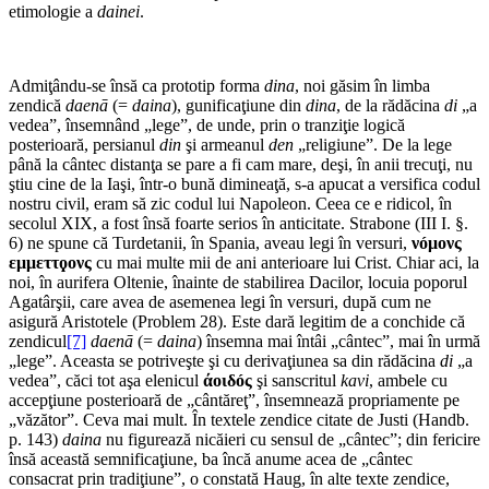
etimologie a
dainei
.
Admiţându-se însă ca prototip forma
dina
, noi găsim în limba
zendică
daenā
(=
daina
), gunificaţiune din
dina
, de la rădăcina
di
„a
vedea”, însemnând „lege”, de unde, prin o tranziţie logică
posterioară, persianul
din
şi armeanul
den
„religiune”. De la lege
până la cântec distanţa se pare a fi cam mare, deşi, în anii trecuţi, nu
ştiu cine de la Iaşi, într-o bună dimineaţă, s-a apucat a versifica codul
nostru civil, eram să zic codul lui Napoleon. Ceea ce e ridicol, în
secolul XIX, a fost însă foarte serios în anticitate. Strabone (III I. §.
6) ne spune că Turdetanii, în Spania, aveau legi în versuri,
νóμoνς
εμμεττϙονς
cu mai multe mii de ani anterioare lui Crist. Chiar aci, la
noi, în aurifera Oltenie, înainte de stabilirea Dacilor, locuia poporul
Agatârşii, care avea de asemenea legi în versuri, după cum ne
asigură Aristotele (Problem 28). Este dară legitim de a conchide că
zendicul
[7]
daenā
(=
daina
) însemna mai întâi „cântec”, mai în urmă
„lege”. Aceasta se potriveşte şi cu derivaţiunea sa din rădăcina
di
„a
vedea”, căci tot aşa elenicul
άοιδóς
şi sanscritul
kavi
, ambele cu
accepţiune posterioară de „cântăreţ”, însemnează propriamente pe
„văzător”. Ceva mai mult. În textele zendice citate de Justi (Handb.
p. 143)
daina
nu figurează nicăieri cu sensul de „cân­tec”; din fericire
însă această semnificaţiune, ba încă anume acea de „cântec
consacrat prin tradiţiune”, o constată Haug, în alte texte zendice,