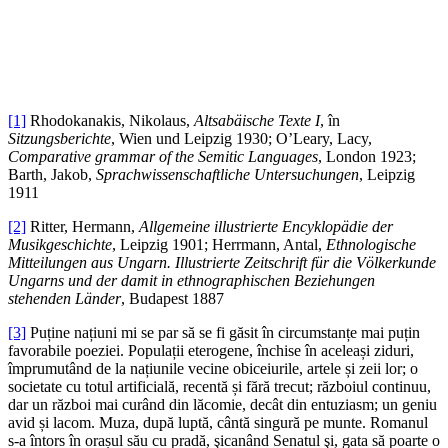
[1]
Rhodokanakis, Nikolaus,
Altsabäische Texte I
, în
Sitzungsberichte
, Wien und Leipzig 1930; O’Leary, Lacy,
Comparative grammar of the Semitic Languages
, London 1923;
Barth, Jakob,
Sprachwissenschaftliche Untersuchungen
, Leipzig
1911
[2]
Ritter, Hermann,
Allgemeine illustrierte Encyklopädie der
Musikgeschichte
, Leipzig 1901; Herrmann, Antal,
Ethnologische
Mitteilungen aus Ungarn. Illustrierte Zeitschrift für die Völkerkunde
Ungarns und der damit in ethnographischen Beziehungen
stehenden Länder
, Budapest 1887
[3]
Puține națiuni mi se par să se fi găsit în circumstanțe mai puțin
favorabile poeziei. Populații eterogene, închise în aceleași ziduri,
împrumutând de la națiunile vecine obiceiurile, artele și zeii lor; o
societate cu totul artificială, recentă și fără trecut; războiul continuu,
dar un război mai curând din lăcomie, decât din entuziasm; un geniu
avid și lacom. Muza, după luptă, cântă singură pe munte. Romanul
s-a întors în orașul său cu pradă, şicanând Senatul şi, gata să poarte o