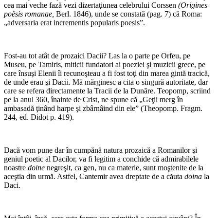
cea mai veche fază vezi dizertaţiunea celebrului Corssen
(Origines
poësis romanae,
Berl. 1846), unde se constată (pag. 7) că Roma:
„adversaria erat incrementis popularis poesis”.
Fost-au tot atât de prozaici Dacii? Las la o parte pe Orfeu, pe
Museu, pe Tamiris, miticii fundatori ai poeziei şi muzicii grece, pe
care însuşi Elenii îi recunoşteau a fi fost toţi din marea gintă tracică,
de unde erau şi Dacii. Mă mărginesc a cita o singură autoritate, dar
care se refera directamente la Tracii de la Dunăre. Teopomp, scriind
pe la anul 360, înainte de Crist, ne spune că „Geţii merg în
ambasadă ţinând harpe şi zbârnâind din ele” (Theopomp. Fragm.
244, ed. Didot p. 419).
Dacă vom pune dar în cumpănă natura prozaică a Romanilor şi
geniul poetic al Dacilor, va fi legitim a conchide că admirabilele
noastre
doine
negreşit, ca gen, nu ca materie, sunt moştenite de la
aceştia din urmă. Astfel, Cantemir avea dreptate de a căuta
doina
la
Daci.