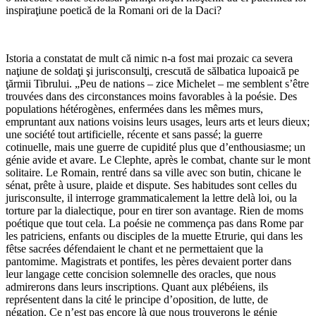
inspiraţiune poetică de la Romani ori de la Daci?
Istoria a constatat de mult că nimic n-a fost mai prozaic ca severa
naţiune de soldaţi şi jurisconsulţi, crescută de sălbatica lupoaică pe
ţărmii Tibrului. „Peu de nations – zice Michelet – me semblent s’être
trouvées dans des circonstances moins favorables à la poésie. Des
populations hétérogènes, enfermées dans les mêmes murs,
empruntant aux nations voisins leurs usages, leurs arts et leurs dieux;
une société tout artificielle, récente et sans passé; la guerre
cotinuelle, mais une guerre de cupidité plus que d’enthousiasme; un
génie avide et avare. Le Clephte, après le combat, chante sur le mont
solitaire. Le Romain, rentré dans sa ville avec son butin, chicane le
sénat, prête à usure, plaide et dispute. Ses habitudes sont celles du
jurisconsulte, il interroge grammaticalement la lettre delà loi, ou la
torture par la dialectique, pour en tirer son avantage. Rien de moms
poétique que tout cela. La poésie ne commença pas dans Rome par
les patriciens, enfants ou disciples de la muette Etrurie, qui dans les
fêtse sacrées défendaient le chant et ne permettaient que la
pantomime. Magistrats et pontifes, les pères devaient porter dans
leur langage cette concision solemnelle des oracles, que nous
admirerons dans leurs inscriptions. Quant aux plébéiens, ils
représentent dans la cité le principe d’oposition, de lutte, de
négation. Ce n’est pas encore là que nous trouverons le génie