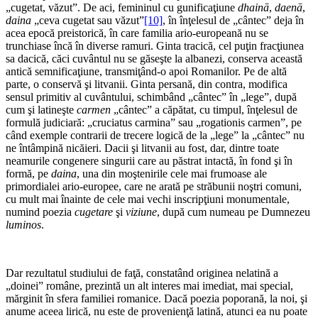
„cugetat, văzut”. De aci, femininul cu gunificaţiune
dhainā
,
daenā
,
daina
„ceva cugetat sau văzut”
[10]
, în înţelesul de „cântec” deja în
acea epocă preistorică, în care familia ario-europeană nu se
trunchiase încă în diverse ramuri. Ginta tracică, cel puţin fracţiunea
sa dacică, căci cuvântul nu se găseşte la albanezi, conserva această
antică semnificaţiune, transmiţând-o apoi Romanilor. Pe de altă
parte, o conservă şi litvanii. Ginta persană, din contra, modifica
sensul primitiv al cuvântului, schimbând „cântec” în „lege”, după
cum şi latineşte
carmen
„cântec” a căpătat, cu timpul, înţelesul de
formulă judiciară: „cruciatus carmina” sau „rogationis carmen”, pe
când exemple contrarii de trecere logică de la „lege” la „cântec” nu
ne întâmpină nicăieri. Dacii şi litvanii au fost, dar, dintre toate
neamurile congenere singurii care au păstrat intactă, în fond şi în
formă, pe
daina
, una din moştenirile cele mai frumoase ale
primordialei ario-europee, care ne arată pe străbunii noştri comuni,
cu mult mai înainte de cele mai vechi inscripţiuni mo­numentale,
numind poezia
cugetare
şi
viziune
, după cum numeau pe Dumnezeu
luminos
.
Dar rezultatul studiului de faţă, constatând ori­ginea nelatină a
„doinei” române, prezintă un alt interes mai imediat, mai special,
mărginit în sfera fa­miliei romanice. Dacă poezia poporană, la noi, şi
anume aceea lirică, nu este de provenienţă latină, atunci ea nu poate