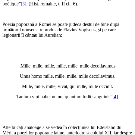
poétique”
[3]
. (Hist. romaine, t. II ch. 6).
Poezia poporană a Romei se poate judeca destul de bine după
următorul nonsens, reprodus de Flavius Vopiscus, şi pe care
legionarii îl cântau lui Aurelian:
„Mille, mille, mille, mille, mille, mille decollavimus.
Unus homo mille, mille, mille, mille decollavimus.
Mille, mille, mille, vivat, qui mille, mille occidit.
Tantum vini habet nemo, quantum fudit sanguinis”
[4]
.
Alte bucăţi analoage a se vedea în colecţiunea lui Edelstand du
Méril a poeziilor poporane latine, anterioare secolului XII, iar despre