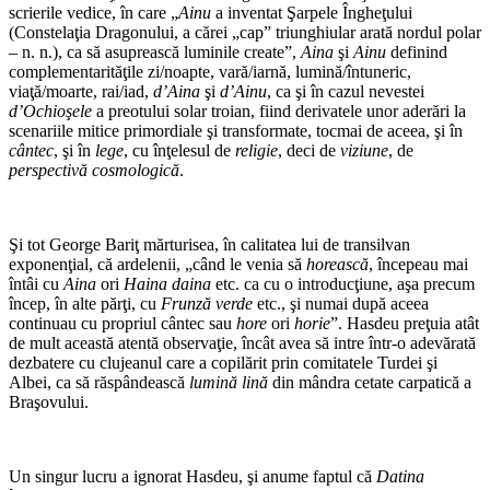
scrierile vedice, în care „
Ainu
a inventat Şarpele Îngheţului
(Constelaţia Dragonului, a cărei „cap” triunghiular arată nordul polar
– n. n.), ca să asuprească luminile create”,
Aina
şi
Ainu
definind
complementarităţile zi/noapte, vară/iarnă, lumină/întuneric,
viaţă/moarte, rai/iad,
d’Aina
şi
d’Ainu
, ca şi în cazul nevestei
d’Ochioşele
a preotului solar troian, fiind derivatele unor aderări la
scenariile mitice primordiale şi transformate, tocmai de aceea, şi în
cântec
, şi în
lege
, cu înţelesul de
religie
, deci de
viziune
, de
perspectivă cosmologică
.
Şi tot George Bariţ mărturisea, în calitatea lui de transilvan
exponenţial, că ardelenii, „când le venia să
horească
, începeau mai
întâi cu
Aina
ori
Haina daina
etc. ca cu o introducţiune, aşa precum
încep, în alte părţi, cu
Frunză verde
etc., şi numai după aceea
continuau cu propriul cântec sau
hore
ori
horie
”. Hasdeu preţuia atât
de mult această atentă observaţie, încât avea să intre într-o adevărată
dezbatere cu clujeanul care a copilărit prin comitatele Turdei şi
Albei, ca să răspândească
lumină lină
din mândra cetate carpatică a
Braşovului.
Un singur lucru a ignorat Hasdeu, şi anume faptul că
Datina