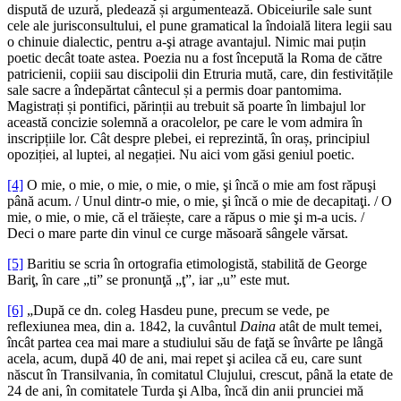
dispută de uzură, pledează și argumentează. Obiceiurile sale sunt
cele ale jurisconsultului, el pune gramatical la îndoială litera legii sau
o chinuie dialectic, pentru a-şi atrage avantajul. Nimic mai puțin
poetic decât toate astea. Poezia nu a fost începută la Roma de către
patricienii, copiii sau discipolii din Etruria mută, care, din festivitățile
sale sacre a îndepărtat cântecul și a permis doar pantomima.
Magistrați și pontifici, părinții au trebuit să poarte în limbajul lor
această concizie solemnă a oracolelor, pe care le vom admira în
inscripțiile lor. Cât despre plebei, ei reprezintă, în oraș, principiul
opoziției, al luptei, al negației. Nu aici vom găsi geniul poetic.
[4]
O mie, o mie, o mie, o mie, o mie, şi încă o mie am fost răpuşi
până acum. / Unul dintr-o mie, o mie, şi încă o mie de decapitaţi. / O
mie, o mie, o mie, că el trăiește, care a răpus o mie şi m-a ucis. /
Deci o mare parte din vinul ce curge măsoară sângele vărsat.
[5]
Baritiu se scria în ortografia etimologistă, stabilită de George
Bariţ, în care „ti” se pronunţă „ţ”, iar „u” este mut.
[6]
„După ce dn. coleg Hasdeu pune, precum se vede, pe
reflexiunea mea, din a. 1842, la cuvântul
Daina
atât de mult temei,
încât partea cea mai mare a studiului său de faţă se învârte pe lângă
acela, acum, după 40 de ani, mai repet şi acilea că eu, care sunt
născut în Transilvania, în comitatul Clujului, crescut, până la etate de
24 de ani, în comitatele Turda şi Alba, încă din anii prunciei mă