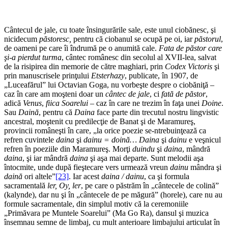
Cântecul de jale, cu toate însingurările sale, este unul ciobănesc, şi
nicidecum
păstoresc,
pentru că ciobanul se ocupă pe oi, iar
păstorul
,
de oameni pe care îi îndrumă pe o anumită cale.
Fata de păstor care
şi-a pierdut turma
, cântec românesc din secolul al XVII-lea, salvat
de la risipirea din memorie de către maghiari, prin
Codex Victoris
şi
prin manuscrisele prinţului
Etsterhazy
, publicate, în 1907, de
„Luceafărul” lui Octavian Goga, nu vorbeşte despre o ciobăniţă –
caz în care am moşteni doar un
cântec de jale
, ci
fată de păstor
,
adică
Venus
,
fiica Soarelui
– caz în care ne trezim în faţa unei
Doine
.
Sau
Daină
, pentru că
Daina
face parte din trecutul nostru lingvistic
ancestral, moştenit cu predilecţie de Banat şi de Maramureş,
provincii româneşti în care, „la orice poezie se-ntrebuinţează ca
refren cuvintele
daina
şi
dainu = doină… Daina
şi
dainu
e veşnicul
refren în poeziile din Maramureş. Morţi
duindu
şi
daina
, mândră
daina
, şi iar mândră
daina
şi aşa mai departe. Sunt melodii aşa
întocmite, unde după fieştecare vers urmează vreun
dainu
mândra şi
daină
ori altele”
[23]
. Iar acest
daina / dainu
, ca şi formula
sacramentală
ler, Oy, ler
, pe care o păstrăm în „cântecele de colină”
(kalynde), dar nu şi în „cântecele de pe măgură” (horele), care nu au
formule sacramentale, din simplul motiv că la ceremoniile
„Primăvara pe Muntele Soarelui” (Ma Go Ra), dansul şi muzica
însemnau semne de limbaj, cu mult anterioare limbajului articulat în