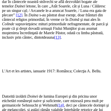
dar în cântecele noastră străvechi se află dezvoltări bogate ale
temelor
Dainei
letone, în care „Atât Soarele, cât și Luna / Călăresc
pe un singur cal; / Arcanele le-a aruncat Soarele, / Luna era gata de
plecare”
[12]
. În
Daina
s-au păstrat doar esenţe, doar frânturi din
cântecul religios primordial, în vreme ce în
Doină
şi mai ales în
Colinde
supravieţuiesc mituri primordiale nefragmentate, de parcă şi
poate că şi drept dovadă urmaşii Fiului Munţilor şi-au asumat
moştenirea încredinţată de Marele Păstor, odată cu limba păstrată,
inclusiv prin cântec, dintotdeauna
[13]
.
L’Art et les artistes, ianuarie 1917: Românca; Colecţia A. Bellu.
Datorită izolării
Doinei
de lumina Europei şi din pricina unor
etichetări româneşti naive şi suficiente, care mizează prea mult pe
germanicele Sehnsucht și Wehmuth
[14]
, deci pe cântecele dorinţei şi
ale melancoliei, şi astăzi rămân valabile întrebările retorice ale lui