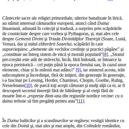
Cântecele sacre ale religiei primordiale, ulterior banalizate în lirică,
au stârnit interesul cărturarilor europeni, atunci când
Daina
lituaniană, adunată în colecţii şi tradusă, a surprins prin scăpărările
de cosmicitate despre care vorbea şi Pythagoras, şi, mai ales cele
despre
Gemenii Divini
şi
Triada Divinităţilor Tinereşti
(Soare, Lună,
Venus), dar şi mitul
eliberării Soarelui
, scăpărări în care
supravieţuiesc „elemente ale vechilor credințe și practici păgâne” şi
„constituie un întreg sistem de etică și morală populară”
[8]
. „Stratul
pre-creștin este atât de străvechi, încât, fără îndoială, se întoarce la
epoca preistorică – cel puțin până la epoca fierului sau, în cazul unor
elemente, chiar și în milenii mai adânci”
[9]
, iar misterul acesta, trăit
subconştient şi încredinţat, fără de iniţieri, din generaţie în generaţie,
i-a fascinat pe Lessing, Herder, Chamisso, Chopin, Goethe, Ruhig,
Nesselmann
[10]
, de parcă toţi aceşti cărturari şi mulţi alţii ca ei, ar fi
descoperit secretul tinereţii fără de bătrâneţe şi al vieţii fără de
moarte într-o „expresie dintr-una din regiunile nordice vecine: cu o
daina
trebuie să fim pregătiți pentru asta”
[11]
.
În
Daina
balticilor şi a scandinavilor se regăsesc vestigii identice cu
cele din
Doină
şi, mai ales şi mai amplu, din
Colindele
românilor,