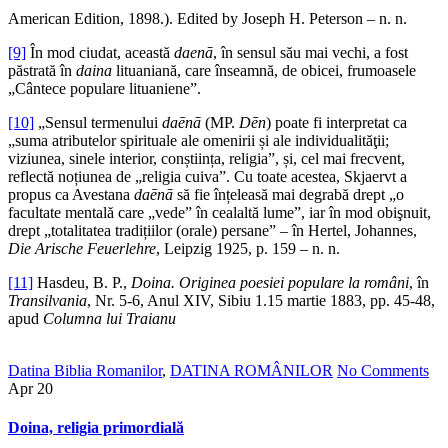
American Edition, 1898.). Edited by Joseph H. Peterson – n. n.
[9]
În mod ciudat, această
daenā
, în sensul său mai vechi, a fost
păstrată în
daina
lituaniană, care înseamnă, de obicei, frumoasele
„Cântece populare lituaniene”.
[10]
„Sensul termenului
daēnā
(MP.
Dēn
) poate fi interpretat ca
„suma atributelor spirituale ale omenirii și ale individualităţii;
viziunea, sinele interior, conștiința, religia”, și, cel mai frecvent,
reflectă noțiunea de „religia cuiva”. Cu toate acestea, Skjaervt a
propus ca Avestana
daēnā
să fie înțeleasă mai degrabă drept „o
facultate mentală care „vede” în cealaltă lume”, iar în mod obişnuit,
drept „totalitatea tradițiilor (orale) persane” – în Hertel, Johannes,
Die Arische Feuerlehre
, Leipzig 1925, p. 159 – n. n.
[11]
Hasdeu, B. P.,
Doina. Originea poesiei populare la români
, în
Transilvania
, Nr. 5-6, Anul XIV, Sibiu 1.15 martie 1883, pp. 45-48,
apud
Columna lui Traianu
Datina Biblia Romanilor
,
DATINA ROMÂNILOR
No Comments
Apr
20
Doina, religia primordială