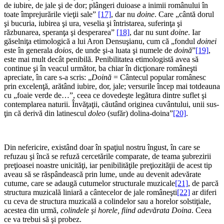
de iubire, de jale şi de dor; plângeri duioase a inimii românului în
toate împrejurările vieţii sale”
[17]
, dar nu
doine
. Care „cântă dorul
şi bucuria, iubirea şi ura, veselia şi întristarea, suferinţa şi
răzbunarea, spe­ranţa şi desperarea”
[18]
, dar nu sunt
doine
. Iar
găselniţa etimologică a lui Aron Densuşianu, cum că „fondul
doinei
este în generala
doios
, de unde şi-a luata şi numele de
doină
”
[19]
,
este mai mult decât penibilă. Penibilitatea etimologistă avea să
continue şi în veacul următor, ba chiar în dicţionare româneşti
apreciate, în care s-a scris: „
Doină
= Cântecul popular românesc
prin excelenţă, arătând iubire, dor, jale; versurile încep mai tot­deauna
cu „foaie verde de…”, ceea ce dovedeşte legătura dintre suflet şi
contemplarea naturii. Învăţaţii, căutând originea cuvântului, unii sus­
ţin că derivă din latinescul
doleo
(sufăr) dolina-doina”
[20]
.
Din nefericire, existând doar în spaţiul nostru îngust, în care se
refuzau şi încă se refuză cercetările comparate, de teama şubrezirii
preţioasei noastre unicităţi, iar penibilităţile preţiozităţii de acest tip
aveau să se răspândească prin lume, unde au devenit adevărate
cutume, care se adaugă cutumelor structurale muzicale
[21]
, de parcă
structura muzicală liniară a cântecelor de jale româneşti
[22]
ar diferi
cu ceva de structura muzicală a colindelor sau a horelor solstiţiale,
acestea din urmă,
colindele şi horele, fiind adevărata Doina
. Ceea
ce va trebui să şi probez.