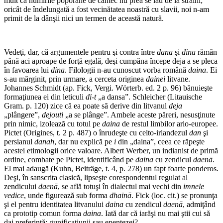
mult că numirile poporane de cântec nu prea se iau de la străini;
oricât de îndelungată a fost vecinătatea noastră cu slavii, noi n-am
primit de la dânşii nici un termen de această natură.
Vedeţi, dar, că argumentele pentru şi contra între
dana
şi
dina
rămân
până aci aproape de forţă egală, deşi cumpăna începe deja a se pleca
în favoarea lui
dina
. Filologii n-au cunoscut vorba română
daina
. Ei
s-au mărginit, prin urmare, a cerceta originea
dainei
litvane.
Johannes Schmidt (ap. Fick, Vergi. Wörterb. ed. 2 p. 96) bănuieşte
formaţiunea ei din leticuli
di-t
„a dansa”. Schleicher (Litauische
Gram. p. 120) zice că ea poate să derive din litvanul
deja
„plângere”,
dejouti
„a se plânge”. Ambele aceste păreri, nesusţinute
prin nimic, izolează cu totul pe
daina
de restul limbilor ario-europee.
Pictet (Origines, t. 2 p. 487) o înrudeşte cu celto-irlandezul
dan
şi
persianul
danah
, dar nu explică pe
i
din „daina”, ceea ce răpeşte
acestei etimologii orice valoare. Albert Werber, un indianist de primă
ordine, combate pe Pictet, identificând pe
daina
cu zendicul
daenā
.
El mai adaugă (Kuhn, Beiträge, t. 4, p. 278) un fapt foarte ponderos.
Deşi, în sanscrita clasică, lipseşte corespondentul regulat al
zendicului
daenā
, se află totuşi în dialectul mai vechi din
imnele
vedice
, unde figurează sub forma
dhainā
. Fick (loc. cit.) se pronunţa
şi el pentru iden­titatea litvanului
daina
cu zendicul
daenā
, admiţând
ca prototip comun forma
daina
. Iată dar că iarăşi nu mai ştii cui să
dai preferinţă: gunificaţiunii sau epentezei?