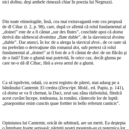
nici
dolina
, deşi ambele rimează chiar în poezia lui Negruzzi.
Din toate etimologiile, însă, cea mai extravagantă este cea propusă
de dl Cihac (t. 2, p. 98), care, după ce afirmă că rolul fundamental al
„doinei” este de a fi cântat „sur des flutes”, conchide apoi că
doina
derivă din sârbescul
dvoinitza
„flute duble”, de la slavonicul
dvoinu
„duble”. Dar atunci, în loc de a alerga la slavicul
dvoi-
, de ce oare să
nu preferăm o derivaţiune din romanul
doi
, sub pretext că rolul
fundamental al „doinei” ar fi fost de a fi cântat de
doi
: de un flăcău şi
de o fată? Este o glumă mai potrivită, în orice caz, decât gluma pe
care ne-o dă dl Cihac, fără a avea aerul de a glumi.
Ca să isprăvim, odată, cu acest registru de păreri, mai adaog pe a
bătrânului Cantemir. El credea (
Descript. Mold.
, ed. Papiu, p. 141),
că
doina
se va fi chemat, la Daci, zeul sau zâna războiului, fiindcă
acest cuvânt începe, totdeauna, la români, cântecele lor de luptă:
„praeponitur enim cunctis quae fortiter in bello referunt canticis”.
Opiniunea lui Cantemir, oricât de arbitrară, are un merit. Ea deştepta
o întrebare foarte serioasă: părinţii noştri moştenit-au ei puternica lor