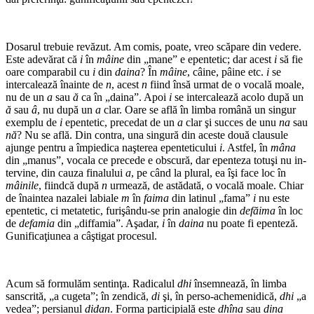
Dosarul trebuie revăzut. Am comis, poate, vreo scăpare din vedere.
Este adevărat că
i
în
mâine
din „mane” e epentetic; dar acest
i
să fie
oare comparabil cu
i
din
daina
? În
mâine
, câine, pâine etc.
i
se
intercalează înainte de
n
, acest
n
fiind însă urmat de o vocală moale,
nu de un
a
sau
ă
ca în „daina”. Apoi
i
se intercalează acolo după un
ă
sau
â
, nu după un
a
clar. Oare se află în limba română un singur
exemplu de
i
epentetic, precedat de un
a
clar şi succes de unu
na
sau
nă
? Nu se află. Din contra, una sin­gură din aceste două clausule
ajunge pentru a împiedica naşterea epenteticului
i
. Astfel, în
mâna
din „manus”, vocala ce precede e obscură, dar epenteza totuşi nu in­
tervine, din cauza finalului
a
, pe când la plural, ea îşi face loc în
mâinile
, fiindcă după
n
urmează, de astădată, o vocală moale. Chiar
de înaintea nazalei labiale
m
în
faima
din latinul „fama”
i
nu este
epentetic, ci metatetic, furişându-se prin analogie din
defăima
în loc
de
defamia
din „diffamia”. Aşadar,
i
în
daina
nu poate fi epenteză.
Gunificaţiunea a câştigat procesul.
Acum să formulăm sentinţa. Radicalul
dhi
însemnează, în limba
sanscrită, „a cugeta”; în zendică,
di
şi, în perso-achemenidică,
dhi
„a
vedea”; persianul
didan
. Forma participială este
dhîna
sau
dina