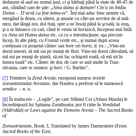
dedasem să aud nu numai juni, ci şi bărbaţi până la etate de 40-45 de
ani, cântând cam de jale: „
Aina daina şi dainare! Cin’a zis întâia
Daina – D’arsă i-a fost inima-re
”. Îmi mai aduc bine aminte că,
mergând la drum, cu săteni, şi anume cu câte-un servitor de al tată-
meu, dat lângă noi, doi fraţi, spre a ne însoţi până la şcoală, la oraş,
şi a se întoarce cu caii, când le venia să
horiască
, începeau mai întâi
cu
Aina
ori
Haina daina
etc. ca cu o introducţiune, aşa precum
încep, în alte părţi, cu
Frunză verde
etc., şi numai după aceea
continuau cu propriul cântec sau
hore
ori
horie
, d. ex.: „Vine-mi
dorul uneori, să mă sui pe munţi de flori. Vine-mi dorul câteodată, să
mă sui pe munţi de piatră, să-mi fac ochişorii roată, să mă uit în
lumea toată” etc. Cântec de dor, de care se aud multe în Tran­
silvania, care se numesc şi
hori
. / G. Baritiu”.
[7]
Trimitere la
Zend Avesta
; europenii numesc textele
zoroastrismului
Avestane
, dar Hasdeu a preferat să le numească
zendice
– n. n.
[8]
În traducere – „Legile”, pe care Sfântul Cer (Ahura Mazda) le
încredinţează lui Spitama Zarathustra; pot fi citite în
Vendidad
(
Vidēvdād
)
or Laws against the Demons Avesta
–
The Sacred Books
of
Zoroastrianism
, Book 3, Translated by James Darmesteter (From
Sacred Books of the East
,