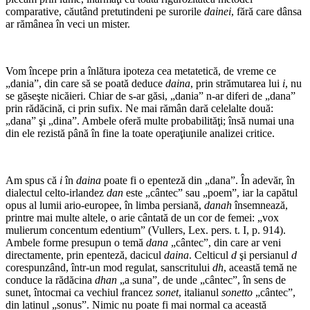
comparative, căutând pretutindeni pe surorile
dainei
, fără care dânsa
ar rămânea în veci un mister.
Vom începe prin a înlătura ipoteza cea metatetică, de vreme ce
„dania”, din care să se poată deduce
daina
, prin strămutarea lui
i
, nu
se găseşte nicăieri. Chiar de s-ar găsi, „dania” n-ar diferi de „dana”
prin rădăcină, ci prin sufix. Ne mai rămân dară celelalte două:
„dana” şi „dina”. Ambele oferă multe probabi­lităţi; însă numai una
din ele rezistă până în fine la toate operaţiunile analizei critice.
Am spus că
i
în
daina
poate fi o epenteză din „dana”. În adevăr, în
dialectul celto-irlandez
dan
este „cântec” sau „poem”, iar la capătul
opus al lumii ario-europee, în limba persiană,
danah
însemnează,
printre mai multe altele, o arie cântată de un cor de femei: „vox
mulierum concentum edentium” (Vullers, Lex. pers. t. I, p. 914).
Ambele forme presupun o temă
dana
„cântec”, din care ar veni
directamente, prin epenteză, dacicul
daina
. Celticul
d
şi persianul
d
corespunzând, într-un mod regulat, sanscri­tului
dh
, această temă ne
conduce la rădăcina
dhan
„a suna”, de unde „cântec”, în sens de
sunet, întocmai ca vechiul francez
sonet
, italianul
sonetto
„cântec”,
din latinul „sonus”. Nimic nu poate fi mai normal ca această