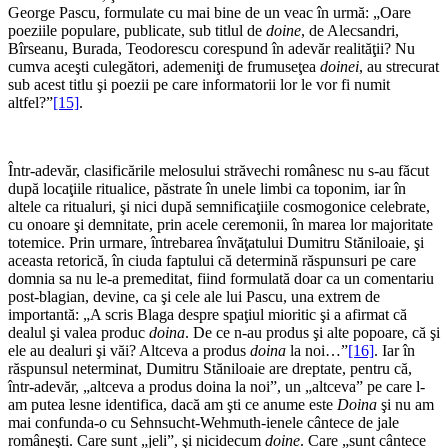
George Pascu, formulate cu mai bine de un veac în urmă: „Oare
poeziile populare, publicate, sub titlul de
doine
, de Alecsandri,
Bîrseanu, Burada, Teodorescu corespund în adevăr realităţii? Nu
cumva aceşti culegători, ademeniţi de frumuseţea
doinei
, au strecurat
sub acest titlu şi poezii pe care informatorii lor le vor fi numit
altfel?”
[15]
.
Într-adevăr, clasificările melosului străvechi românesc nu s-au făcut
după locaţiile ritualice, păstrate în unele limbi ca toponim, iar în
altele ca ritualuri, şi nici după semnificaţiile cosmogonice celebrate,
cu onoare şi demnitate, prin acele ceremonii, în marea lor majoritate
totemice. Prin urmare, întrebarea învăţatului Dumitru Stăniloaie, şi
aceasta retorică, în ciuda faptului că determină răspunsuri pe care
domnia sa nu le-a premeditat, fiind formulată doar ca un comentariu
post-blagian, devine, ca şi cele ale lui Pascu, una extrem de
importantă: „A scris Blaga despre spaţiul mioritic şi a afirmat că
dealul şi valea produc
doina
. De ce n-au produs şi alte popoare, că şi
ele au dealuri şi văi? Altceva a produs
doina
la noi…”
[16]
. Iar în
răspunsul neterminat, Dumitru Stăniloaie are dreptate, pentru că,
într-adevăr, „altceva a produs doina la noi”, un „altceva” pe care l-
am putea lesne identifica, dacă am şti ce anume este
Doina
şi nu am
mai confunda-o cu Sehnsucht-Wehmuth-ienele cântece de jale
româneşti. Care sunt „jeli”, şi nicidecum
doine
. Care „sunt cântece