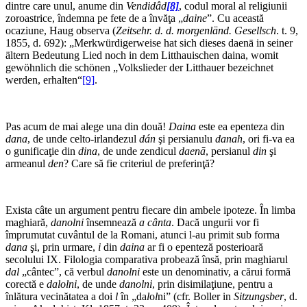
dintre care unul, anume din
Vendidâd
[8]
, codul moral al religiunii
zoroastrice, îndemna pe fete de a învăţa „
daine
”. Cu această
ocaziune, Haug observa (
Zeitsehr. d. d. morgenländ. Gesellsch
. t. 9,
1855, d. 692): „Merk­würdigerweise hat sich dieses daenā in seiner
ältern Bedeutung Lied noch in dem Litthauischen daina, womit
gewöhnlich die schönen „Volkslieder der Litthauer bezeichnet
werden, erhalten“
[9]
.
Pas acum de mai alege una din două!
Daina
este ea epenteza din
dana
, de unde celto-irlandezul
dán
şi persianulu
danah
, ori fi-va ea
o gunificaţie din
dina
, de unde zendicul
daenā
, persianul
din
şi
armeanul
den
? Care să fie criteriul de preferinţă?
Exista câte un argument pentru fiecare din am­bele ipoteze. În limba
maghiară,
danolni
însemnează
a cânta
. Dacă ungurii vor fi
împrumutat cuvântul de la Romani, atunci l-au primit sub forma
dana
şi, prin urmare,
i
din
daina
ar fi o epenteză posterioară
secolului IX. Filologia comparativa probează însă, prin maghiarul
dal
„cântec”, că verbul
danolni
este un denominativ, a cărui formă
corectă e
dalolni
, de unde
danolni
, prin disimilaţiune, pentru a
înlătura vecinătatea a doi
l
în „da
l
o
l
ni” (cfr. Boller in
Sitzungsber
, d.