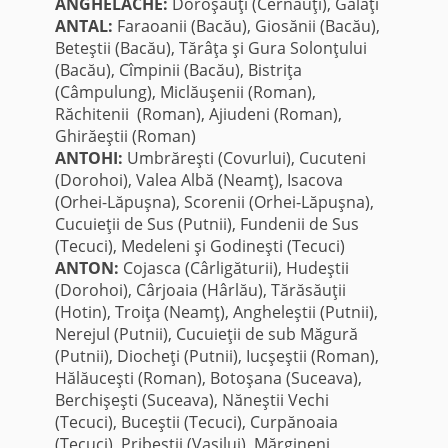
ANGHELACHE:
Doroşăuţi (Cernăuţi), Galaţi
ANTAL:
Faraoanii (Bacău), Giosănii (Bacău),
Beteştii (Bacău), Tărâţa şi Gura Solonţului
(Bacău), Cîmpinii (Bacău), Bistriţa
(Câmpulung), Miclăuşenii (Roman),
Răchitenii (Roman), Ajiudeni (Roman),
Ghirăeştii (Roman)
ANTOHI:
Umbrăreşti (Covurlui), Cucuteni
(Dorohoi), Valea Albă (Neamţ), Isacova
(Orhei-Lăpuşna), Scorenii (Orhei-Lăpuşna),
Cucuieţii de Sus (Putnii), Fundenii de Sus
(Tecuci), Medeleni şi Godineşti (Tecuci)
ANTON:
Cojasca (Cârligăturii), Hudeştii
(Dorohoi), Cârjoaia (Hârlău), Tărăsăuţii
(Hotin), Troiţa (Neamţ), Angheleştii (Putnii),
Nerejul (Putnii), Cucuieţii de sub Măgură
(Putnii), Diocheţi (Putnii), Iucşeştii (Roman),
Hălăuceşti (Roman), Botoşana (Suceava),
Berchişeşti (Suceava), Năneştii Vechi
(Tecuci), Buceştii (Tecuci), Curpănoaia
(Tecuci), Pribeştii (Vasilui), Mărgineni