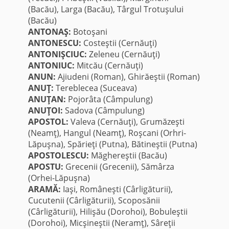
(Bacău), Larga (Bacău), Târgul Trotuşului
(Bacău)
ANTONAŞ:
Botoşani
ANTONESCU:
Costeştii (Cernăuţi)
ANTONIŞCIUC:
Zeleneu (Cernăuţi)
ANTONIUC:
Mitcău (Cernăuţi)
ANUN:
Ajiudeni (Roman), Ghirăeştii (Roman)
ANUŢ:
Tereblecea (Suceava)
ANUŢAN:
Pojorâta (Câmpulung)
ANUŢOI:
Sadova (Câmpulung)
APOSTOL:
Valeva (Cernăuţi), Grumăzeşti
(Neamţ), Hangul (Neamţ), Roşcani (Orhri-
Lăpuşna), Spărieţi (Putna), Bătineştii (Putna)
APOSTOLESCU:
Măghereştii (Bacău)
APOSTU:
Grecenii (Grecenii), Sămârza
(Orhei-Lăpuşna)
ARAMĂ:
Iaşi, Româneşti (Cârligăturii),
Cucutenii (Cârligăturii), Scoposănii
(Cârligăturii), Hilişău (Dorohoi), Bobuleştii
(Dorohoi), Micşineştii (Neramţ), Sâreţii