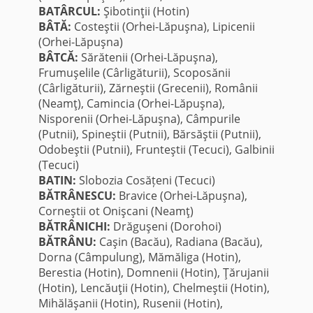
BATÂRCUL:
Şibotinţii (Hotin)
BÂTĂ:
Costeştii (Orhei-Lăpuşna), Lipicenii
(Orhei-Lăpuşna)
BÂTCĂ:
Sărătenii (Orhei-Lăpuşna),
Frumuşelile (Cârligăturii), Scoposănii
(Cârligăturii), Zărneştii (Grecenii), Românii
(Neamţ), Camincia (Orhei-Lăpuşna),
Nisporenii (Orhei-Lăpuşna), Câmpurile
(Putnii), Spineştii (Putnii), Bărsăştii (Putnii),
Odobeştii (Putnii), Frunteştii (Tecuci), Galbinii
(Tecuci)
BATIN:
Slobozia Cosățeni (Tecuci)
BĂTRÂNESCU:
Bravice (Orhei-Lăpuşna),
Corneştii ot Onişcani (Neamţ)
BĂTRÂNICHI:
Drăguşeni (Dorohoi)
BĂTRÂNU:
Caşin (Bacău), Radiana (Bacău),
Dorna (Câmpulung), Mămăliga (Hotin),
Berestia (Hotin), Domnenii (Hotin), Ţărujanii
(Hotin), Lencăuţii (Hotin), Chelmeştii (Hotin),
Mihălăşanii (Hotin), Rusenii (Hotin),