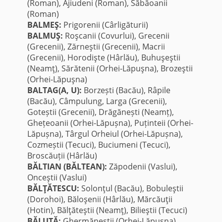
(Roman), Ajiudeni (Roman), Săbăoanii
(Roman)
BALMEŞ:
Prigorenii (Cârligăturii)
BALMUŞ:
Roşcanii (Covurlui), Grecenii
(Grecenii), Zărneştii (Grecenii), Macrii
(Grecenii), Horodişte (Hârlău), Buhuşeştii
(Neamţ), Sărătenii (Orhei-Lăpuşna), Brozeştii
(Orhei-Lăpuşna)
BALTAG(A, U):
Borzești (Bacău), Râpile
(Bacău), Câmpulung, Larga (Grecenii),
Goteștii (Grecenii), Drăgănești (Neamț),
Ghețeoanii (Orhei-Lăpușna), Puținteii (Orhei-
Lăpușna), Târgul Orheiul (Orhei-Lăpușna),
Cozmeștii (Tecuci), Buciumeni (Tecuci),
Broscăuții (Hârlău)
BĂLTIAN (BĂLTEAN):
Zăpodenii (Vaslui),
Onceştii (Vaslui)
BĂLŢĂTESCU:
Solonţul (Bacău), Bobuleştii
(Dorohoi), Băloşenii (Hârlău), Mărcăuţii
(Hotin), Bălţăteştii (Neamţ), Bilieştii (Tecuci)
BĂLUŢĂ:
Ghermăneştii (Orhei-Lăpuşna),