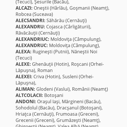
(Tecuci), Şesurile (Bacău),
ALCAZI:
Oneştii (Hârlău), Goşmanii (Neamţ),
Robcea (Suceava)
ALECSANDRI:
Săhărău (Cernăuţi)
ALEXANDRU:
Cojasca (Cârligăturii),
Răvăcăuţii (Cernăuţi)
ALEXANDRIUC:
Moldoviţa (Câmpulung),
ALEXANDRUC:
Moldoviţa (Câmpulung),
ALEXA:
Rugineşti (Putnii), Năneştii Noi
(Tecuci)
ALEXE:
Ghenăuţii (Hotin), Roşcani (Orhei-
Lăpuşna), Roman
ALEXEI:
Criva (Hotin), Susleni (Orhei-
Lăpuşna),
ALIMAN:
Glodeni (Vaslui), Românii (Neamţ)
ALTCOLACII:
Botoşani
ANDONI:
Oraşul Iaşi, Mărgineni (Bacău),
Sohodolul (Bacău), Dracşanul (Botoşani),
Hriaţca (Cernăuţi), Frumoasa (Greceni),
Grecenii (Greceni), Grumăzeşti (Neamţ),
Ghigoeştii (Neamţ), Valea Albă (Neamţ),