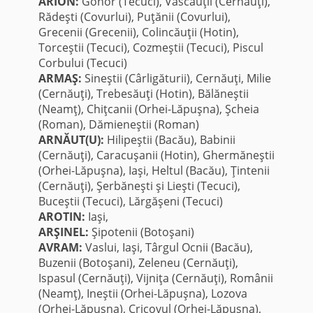
ARION:
Gohor (Tecuci), Vascăuţii (Cernăuţi),
Rădeşti (Covurlui), Puţănii (Covurlui),
Grecenii (Grecenii), Colincăuţii (Hotin),
Torceştii (Tecuci), Cozmeştii (Tecuci), Piscul
Corbului (Tecuci)
ARMAŞ:
Sineştii (Cârligăturii), Cernăuţi, Milie
(Cernăuţi), Trebesăuţi (Hotin), Bălăneştii
(Neamţ), Chiţcanii (Orhei-Lăpuşna), Şcheia
(Roman), Dămieneştii (Roman)
ARNĂUT(U):
Hilipeştii (Bacău), Babinii
(Cernăuţi), Caracuşanii (Hotin), Ghermăneştii
(Orhei-Lăpuşna), Iaşi, Heltul (Bacău), Ţintenii
(Cernăuţi), Şerbăneşti şi Lieşti (Tecuci),
Buceştii (Tecuci), Lărgăşeni (Tecuci)
AROTIN:
Iaşi,
ARŞINEL:
Şipotenii (Botoşani)
AVRAM:
Vaslui, Iaşi, Târgul Ocnii (Bacău),
Buzenii (Botoşani), Zeleneu (Cernăuţi),
Ispasul (Cernăuţi), Vijniţa (Cernăuţi), Românii
(Neamţ), Ineştii (Orhei-Lăpuşna), Lozova
(Orhei-Lăpuşna), Cricovul (Orhei-Lăpuşna),