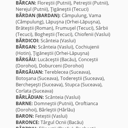
BÂRCAN:
Floreştii (Putnii), Petreştii (Putnii),
Nerejul (Putnii), Ţigăneştii (Tecuci)
BÂRDAN (BARDAN):
Câmpulung, Vama
(Câmpulung), Lăpuşna (Orhei-Lăpuşna),
Brăteştii (Roman), Frumuşel (Tecuci), Sârbii
(Tecuci), Bogheştii (Tecuci), Chiofenii (Vaslui)
BĂRDICOI:
Scânteia (Vaslui)
BĂRGAN:
Scânteia (Vaslui), Cochiujenii
(Hotin), Ţigăneştii (Orhei-Lăpuşna)
BÂRGĂU:
Lucăceştii (Bacău), Conceştii
(Dorohoi), Doburceni (Dorohoi)
BĂRGĂUAN:
Tereblecea (Suceava),
Botoşana (Suceava), Todereştii (Suceava),
Bercheşeşti (Suceava), Stupca (Suceava),
Corlata (Suceava)
BÂRLĂDIAN:
Scânteia (Vaslui)
BARNE:
Domneştii (Putnii), Oroftianca
(Dorohoi), Bârleştii (Hârlău)
BARON:
Feteștii (Vaslui)
BARONCE:
Târgul Ocnii (Bacău)