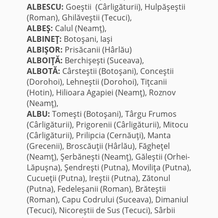
ALBESCU:
Goeştii (Cârligăturii), Hulpăşeştii
(Roman), Ghilăveştii (Tecuci),
ALBEŞ:
Calul (Neamţ),
ALBINEŢ:
Botoşani, Iaşi
ALBIŞOR:
Prisăcanii (Hârlău)
ALBOIŢĂ:
Berchişeşti (Suceava),
ALBOTĂ:
Cârsteştii (Botoşani), Conceştii
(Dorohoi), Lehneştii (Dorohoi), Tiţcanii
(Hotin), Hilioara Agapiei (Neamţ), Roznov
(Neamţ),
ALBU:
Tomeşti (Botoşani), Târgu Frumos
(Cârligăturii), Prigorenii (Cârligăturii), Mitocu
(Cârligăturii), Prilipcia (Cernăuţi), Manta
(Grecenii), Broscăuţii (Hârlău), Făgheţel
(Neamţ), Şerbăneşti (Neamţ), Găleştii (Orhei-
Lăpuşna), Şendreşti (Putna), Moviliţa (Putna),
Cucueţii (Putna), Ireştii (Putna), Zătonul
(Putna), Fedeleşanii (Roman), Brăteştii
(Roman), Capu Codrului (Suceava), Dimaniul
(Tecuci), Nicoreştii de Sus (Tecuci), Sârbii