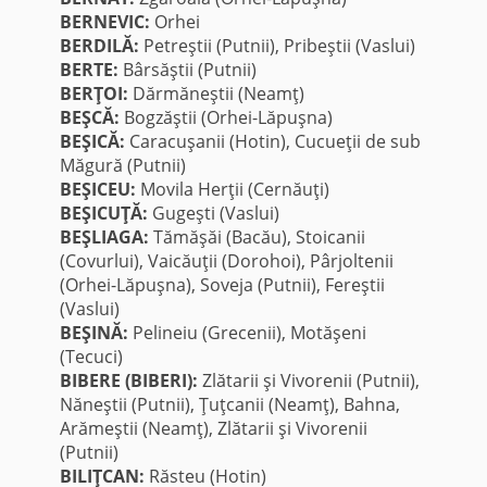
BERNEVIC:
Orhei
BERDILĂ:
Petreştii (Putnii), Pribeştii (Vaslui)
BERTE:
Bârsăştii (Putnii)
BERŢOI:
Dărmăneştii (Neamţ)
BEŞCĂ:
Bogzăştii (Orhei-Lăpuşna)
BEŞICĂ:
Caracuşanii (Hotin), Cucueţii de sub
Măgură (Putnii)
BEŞICEU:
Movila Herţii (Cernăuţi)
BEŞICUŢĂ:
Gugeşti (Vaslui)
BEŞLIAGA:
Tămăşăi (Bacău), Stoicanii
(Covurlui), Vaicăuţii (Dorohoi), Pârjoltenii
(Orhei-Lăpuşna), Soveja (Putnii), Fereştii
(Vaslui)
BEŞINĂ:
Pelineiu (Grecenii), Motăşeni
(Tecuci)
BIBERE (BIBERI):
Zlătarii şi Vivorenii (Putnii),
Năneştii (Putnii), Ţuţcanii (Neamţ), Bahna,
Arămeştii (Neamţ), Zlătarii şi Vivorenii
(Putnii)
BILIŢCAN:
Răsteu (Hotin)