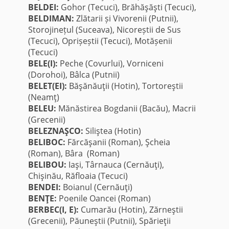
BELDEI:
Gohor (Tecuci), Brăhăşăşti (Tecuci),
BELDIMAN:
Zlătarii și Vivorenii (Putnii),
Storojinețul (Suceava), Nicoreștii de Sus
(Tecuci), Oprișeștii (Tecuci), Motășenii
(Tecuci)
BELE(I):
Peche (Covurlui), Vorniceni
(Dorohoi), Bâlca (Putnii)
BELET(EI):
Băşănăuţii (Hotin), Tortoreştii
(Neamţ)
BELEU:
Mănăstirea Bogdanii (Bacău), Macrii
(Grecenii)
BELEZNAŞCO:
Siliştea (Hotin)
BELIBOC:
Fărcăşanii (Roman), Şcheia
(Roman), Bâra (Roman)
BELIBOU:
Iaşi, Târnauca (Cernăuţi),
Chişinău, Răfloaia (Tecuci)
BENDEI:
Boianul (Cernăuţi)
BENŢE:
Poenile Oancei (Roman)
BERBEC(I, E):
Cumarău (Hotin), Zărneştii
(Grecenii), Păuneştii (Putnii), Spărieţii