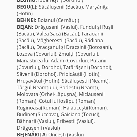
BEGU(L):
Săcăluşenii (Bacău), Marşăniţa
(Hotin)
BEHNEI:
Boianul (Cernăuţi)
BEJAN:
Drăgușenii (Vaslui), Fundul și Rușii
(Bacău), Valea Sacă (Bacău), Faraoanii
(Bacău), Măghereștii (Bacău), Rădiana
(Bacău), Dracșanul și Dracsinii (Botoșani),
Lozova (Covurlui), Zmulții (Covurlui),
Mănăstirea lui Adam (Covurlui), Puțănii
(Covurlui), Dorohoi, Tătărășeni (Dorohoi),
Săvenii (Dorohoi), Pribicăuții (Hotin),
Hrușavățul (Hotin), Săcălușeștii (Neamț),
Târgul Neamțului, Bodeștii (Neamț),
Molovata (Orhei-Lăpușna), Miclăușenii
(Roman), Cotul lui Iosâpu (Roman),
Ruginoasa(Roman), Hălăucești(Roman),
Budineț (Suceava), Găiciana (Tecuci),
Băhnarii (Vaslui), Pribeștii (Vaslui),
Drăgușenii (Vaslui)
BEJENĂRIŢA:
Onceşti (Vaslui)