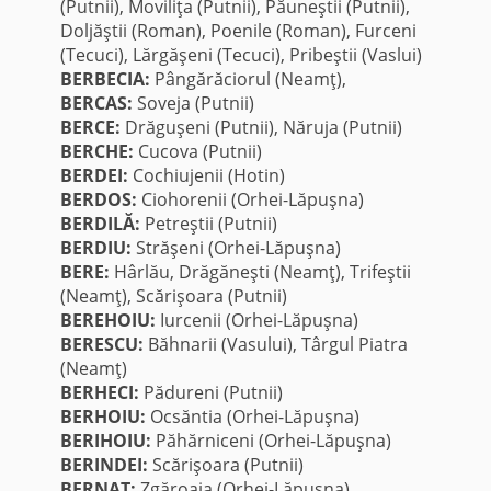
(Putnii), Moviliţa (Putnii), Păuneştii (Putnii),
Doljăştii (Roman), Poenile (Roman), Furceni
(Tecuci), Lărgăşeni (Tecuci), Pribeştii (Vaslui)
BERBECIA:
Pângărăciorul (Neamţ),
BERCAS:
Soveja (Putnii)
BERCE:
Drăguşeni (Putnii), Năruja (Putnii)
BERCHE:
Cucova (Putnii)
BERDEI:
Cochiujenii (Hotin)
BERDOS:
Ciohorenii (Orhei-Lăpuşna)
BERDILĂ:
Petreştii (Putnii)
BERDIU:
Străşeni (Orhei-Lăpuşna)
BERE:
Hârlău, Drăgăneşti (Neamţ), Trifeştii
(Neamţ), Scărişoara (Putnii)
BEREHOIU:
Iurcenii (Orhei-Lăpuşna)
BERESCU:
Băhnarii (Vasului), Târgul Piatra
(Neamţ)
BERHECI:
Pădureni (Putnii)
BERHOIU:
Ocsăntia (Orhei-Lăpuşna)
BERIHOIU:
Păhărniceni (Orhei-Lăpuşna)
BERINDEI:
Scărişoara (Putnii)
BERNAT:
Zgăroaia (Orhei-Lăpuşna)