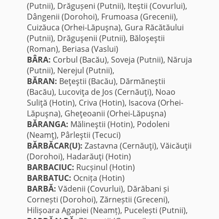
(Putnii), Drăgușeni (Putnii), Iteştii (Covurlui),
Dângenii (Dorohoi), Frumoasa (Grecenii),
Cuizăuca (Orhei-Lăpuşna), Gura Răcătăului
(Putnii), Drăguşenii (Putnii), Băloşeştii
(Roman), Beriasa (Vaslui)
BÂRA:
Corbul (Bacău), Soveja (Putnii), Năruja
(Putnii), Nerejul (Putnii),
BĂRAN:
Beţeştii (Bacău), Dărmăneştii
(Bacău), Lucoviţa de Jos (Cernăuţi), Noao
Suliţă (Hotin), Criva (Hotin), Isacova (Orhei-
Lăpuşna), Gheţeoanii (Orhei-Lăpuşna)
BĂRANGA:
Mălineştii (Hotin), Podoleni
(Neamţ), Pârleştii (Tecuci)
BĂRBĂCAR(U):
Zastavna (Cernăuţi), Văicăuţii
(Dorohoi), Hadarăuţi (Hotin)
BARBACIUC:
Rucșinul (Hotin)
BARBATUC:
Ocnița (Hotin)
BARBĂ:
Vădenii (Covurlui), Dărăbani și
Cornești (Dorohoi), Zărneștii (Greceni),
Hilișoara Agapiei (Neamț), Pucelești (Putnii),