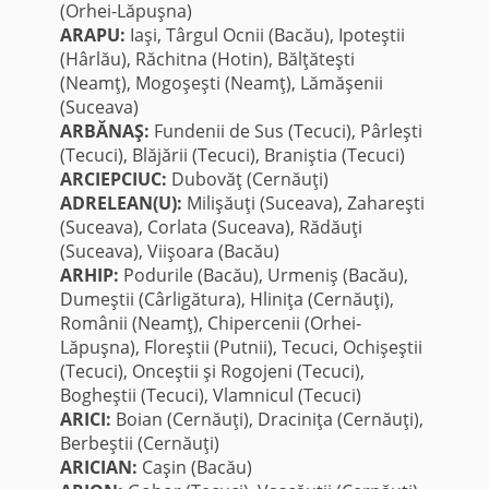
(Orhei-Lăpuşna)
ARAPU:
Iaşi, Târgul Ocnii (Bacău), Ipoteştii
(Hârlău), Răchitna (Hotin), Bălţăteşti
(Neamţ), Mogoşeşti (Neamţ), Lămăşenii
(Suceava)
ARBĂNAŞ:
Fundenii de Sus (Tecuci), Pârleşti
(Tecuci), Blăjării (Tecuci), Braniştia (Tecuci)
ARCIEPCIUC:
Dubovăţ (Cernăuţi)
ADRELEAN(U):
Milişăuţi (Suceava), Zahareşti
(Suceava), Corlata (Suceava), Rădăuţi
(Suceava), Viişoara (Bacău)
ARHIP:
Podurile (Bacău), Urmeniş (Bacău),
Dumeştii (Cârligătura), Hliniţa (Cernăuţi),
Românii (Neamţ), Chipercenii (Orhei-
Lăpuşna), Floreştii (Putnii), Tecuci, Ochişeştii
(Tecuci), Onceştii şi Rogojeni (Tecuci),
Bogheştii (Tecuci), Vlamnicul (Tecuci)
ARICI:
Boian (Cernăuţi), Draciniţa (Cernăuţi),
Berbeştii (Cernăuţi)
ARICIAN:
Caşin (Bacău)