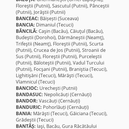
Floreştii (Putnii), Sascutul (Putnii), Pânceştii
(Putnii), Jorăştii (Putnii)
BANCEAC:
Băișești (Suceava)
BANCIA:
Dimaniul (Tecuci)
BĂNCILĂ:
Caşin (Bacău), Căiuţul (Bacău),
Budeştii (Dorohoi), Dărmăneştii (Neamţ),
Trifeştii (Neamţ), Floreştii (Putnii), Scurta
(Putnii), Crucea de Jos (Putnii), Stroanii de
Sus (Putnii), Floreştii (Putnii), Purceleştii
(Putnii), Băloteştii (Putnii), Vadul Turcului
(Putnii), Focşani (Putnii), Braniştia (Tecuci),
Lighitişăni (Tecuci), Mărăşti (Tecuci),
Vlamnicul (Tecuci)
BANCIOC:
Urecheşti (Putnii)
BANDASUC:
Nepolicăuți (Cernăuți)
BANDOR:
Vascăuți (Cernăuți)
BANDURIC:
Pohorlăuți (Cernăuți)
BANIA:
Mărăşti (Tecuci), Găiciana (Tecuci),
Grădeştii (Tecuci)
BANTĂȘ:
Iaşi, Bacău, Gura Răcătăului