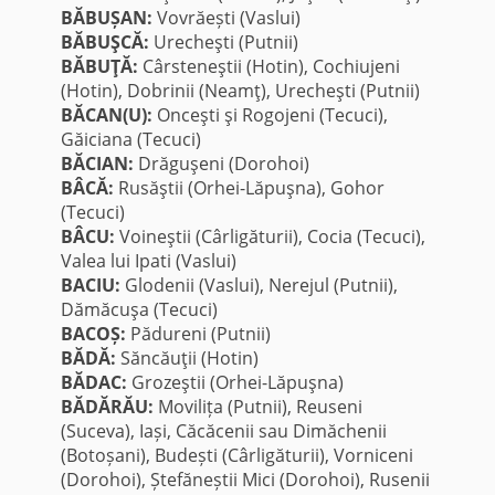
BĂBUȘAN:
Vovrăești (Vaslui)
BĂBUŞCĂ:
Urecheşti (Putnii)
BĂBUŢĂ:
Cârsteneştii (Hotin), Cochiujeni
(Hotin), Dobrinii (Neamţ), Urecheşti (Putnii)
BĂCAN(U):
Onceşti şi Rogojeni (Tecuci),
Găiciana (Tecuci)
BĂCIAN:
Drăguşeni (Dorohoi)
BÂCĂ:
Rusăştii (Orhei-Lăpuşna), Gohor
(Tecuci)
BÂCU:
Voineştii (Cârligăturii), Cocia (Tecuci),
Valea lui Ipati (Vaslui)
BACIU:
Glodenii (Vaslui), Nerejul (Putnii),
Dămăcuşa (Tecuci)
BACOȘ:
Pădureni (Putnii)
BĂDĂ:
Săncăuţii (Hotin)
BĂDAC:
Grozeştii (Orhei-Lăpuşna)
BĂDĂRĂU:
Movilița (Putnii), Reuseni
(Suceva), Iași, Căcăcenii sau Dimăchenii
(Botoșani), Budești (Cârligăturii), Vorniceni
(Dorohoi), Ștefăneștii Mici (Dorohoi), Rusenii