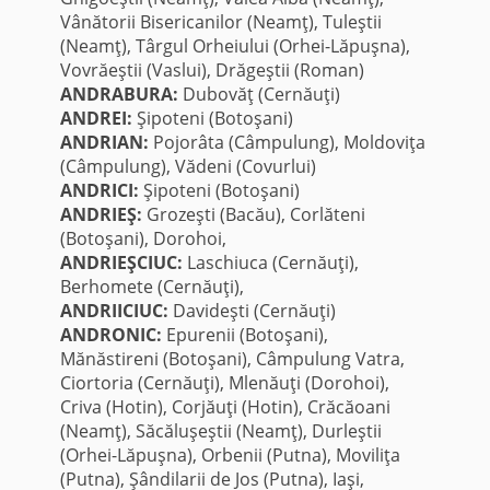
Vânătorii Bisericanilor (Neamţ), Tuleştii
(Neamţ), Târgul Orheiului (Orhei-Lăpuşna),
Vovrăeştii (Vaslui), Drăgeştii (Roman)
ANDRABURA:
Dubovăţ (Cernăuţi)
ANDREI:
Şipoteni (Botoşani)
ANDRIAN:
Pojorâta (Câmpulung), Moldoviţa
(Câmpulung), Vădeni (Covurlui)
ANDRICI:
Şipoteni (Botoşani)
ANDRIEŞ:
Grozeşti (Bacău), Corlăteni
(Botoşani), Dorohoi,
ANDRIEŞCIUC:
Laschiuca (Cernăuţi),
Berhomete (Cernăuţi),
ANDRIICIUC:
Davideşti (Cernăuţi)
ANDRONIC:
Epurenii (Botoşani),
Mănăstireni (Botoşani), Câmpulung Vatra,
Ciortoria (Cernăuţi), Mlenăuţi (Dorohoi),
Criva (Hotin), Corjăuţi (Hotin), Crăcăoani
(Neamţ), Săcăluşeştii (Neamţ), Durleştii
(Orhei-Lăpuşna), Orbenii (Putna), Moviliţa
(Putna), Şândilarii de Jos (Putna), Iaşi,