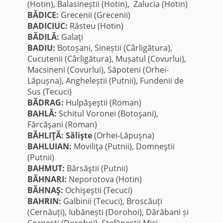
(Hotin), Balasineștii (Hotin), Zalucia (Hotin)
BĂDICE:
Grecenii (Grecenii)
BADICIUC:
Răsteu (Hotin)
BĂDILĂ:
Galaţi
BADIU:
Botoșani, Sineștii (Cârligătura),
Cucutenii (Cârligătura), Mușatul (Covurlui),
Macsineni (Covurlui), Săpoteni (Orhei-
Lăpușna), Angheleștii (Putnii), Fundenii de
Sus (Tecuci)
BĂDRAG:
Hulpăşeştii (Roman)
BAHLĂ:
Schitul Voronei (Botoşani),
Fărcăşani (Roman)
BĂHLIŢĂ: Sălişte
(Orhei-Lăpuşna)
BAHLUIAN:
Moviliţa (Putnii), Domneştii
(Putnii)
BAHMUT:
Bărsăştii (Putnii)
BĂHNARI:
Neporotova (Hotin)
BĂHNAŞ:
Ochişeştii (Tecuci)
BAHRIN:
Galbinii (Tecuci), Broscăuți
(Cernăuți), Iubănești (Dorohoi), Dărăbani și
Cornești (Dorohoi), Ștefăneștii Mici