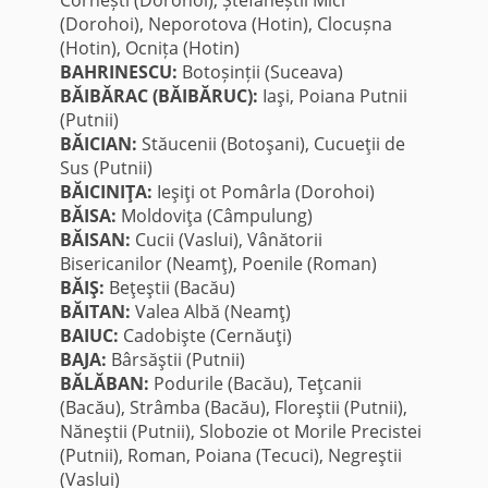
(Dorohoi), Neporotova (Hotin), Clocușna
(Hotin), Ocnița (Hotin)
BAHRINESCU:
Botoșinții (Suceava)
BĂIBĂRAC (BĂIBĂRUC):
Iaşi, Poiana Putnii
(Putnii)
BĂICIAN:
Stăucenii (Botoşani), Cucueţii de
Sus (Putnii)
BĂICINIŢA:
Ieşiţi ot Pomârla (Dorohoi)
BĂISA:
Moldoviţa (Câmpulung)
BĂISAN:
Cucii (Vaslui), Vânătorii
Bisericanilor (Neamţ), Poenile (Roman)
BĂIŞ:
Beţeştii (Bacău)
BĂITAN:
Valea Albă (Neamţ)
BAIUC:
Cadobişte (Cernăuţi)
BAJA:
Bârsăştii (Putnii)
BĂLĂBAN:
Podurile (Bacău), Teţcanii
(Bacău), Strâmba (Bacău), Floreştii (Putnii),
Năneştii (Putnii), Slobozie ot Morile Precistei
(Putnii), Roman, Poiana (Tecuci), Negreştii
(Vaslui)