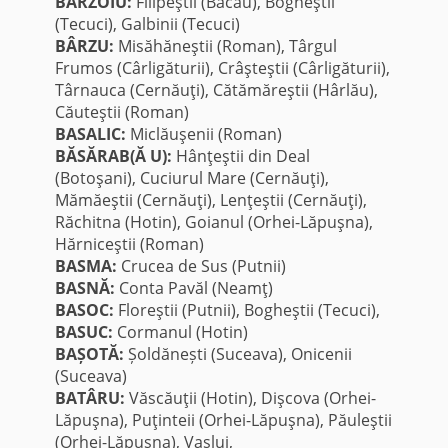
BÂRZOIU:
Filipeştii (Bacău), Bogheştii
(Tecuci), Galbinii (Tecuci)
BÂRZU:
Misăhăneştii (Roman), Târgul
Frumos (Cârligăturii), Crâşteştii (Cârligăturii),
Târnauca (Cernăuţi), Cătămăreştii (Hârlău),
Căuteştii (Roman)
BASALIC:
Miclăuşenii (Roman)
BĂSĂRAB(Ă U):
Hânţeştii din Deal
(Botoşani), Cuciurul Mare (Cernăuţi),
Mămăeştii (Cernăuţi), Lenţeştii (Cernăuţi),
Răchitna (Hotin), Goianul (Orhei-Lăpuşna),
Hărniceştii (Roman)
BASMA:
Crucea de Sus (Putnii)
BASNĂ:
Conta Pavăl (Neamţ)
BASOC:
Floreştii (Putnii), Bogheştii (Tecuci),
BASUC:
Cormanul (Hotin)
BAȘOTĂ:
Șoldănești (Suceava), Onicenii
(Suceava)
BATÂRU:
Văscăuţii (Hotin), Dişcova (Orhei-
Lăpuşna), Puţinteii (Orhei-Lăpuşna), Păuleştii
(Orhei-Lăpuşna), Vaslui,