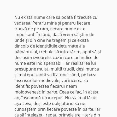
Nu există nume care să poată fi trecute cu
vederea. Pentru mine și pentru fiecare
frunză de pe ram, fiecare nume este
important. În fond, dacă vrem să știm de
unde și din cine ne tragem și ce există
dincolo de identitățile deturnate ale
pământului, trebuie să întrezărim, apoi să și
deslușim izvoarele, caz în care un indice de
nume este indispensabil. Iar realizarea lui
presupune multă, multă trudă, deși munca
și mai epuizantă va fi atunci când, pe baza
înscrisurilor medievale, voi încerca să
identific povestea fiecărui neam
moldovenesc în parte. Ceea ce fac, în acest
an, înseamnă un început. Nu s-a mai făcut
așa-ceva, deși este obligatoriu să ne
cunoaștem prin fiecare poveste în parte. Iar
ca să înțelegeți, redau primele trei litere din