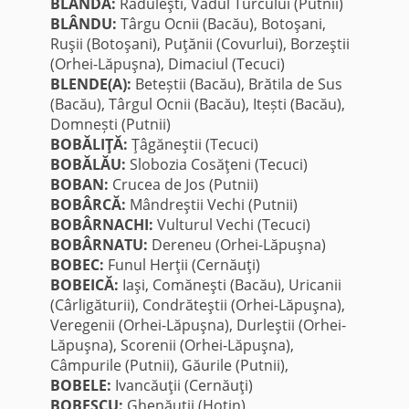
BLÂNDĂ:
Răduleşti, Vadul Turcului (Putnii)
BLÂNDU:
Târgu Ocnii (Bacău), Botoşani,
Ruşii (Botoşani), Puţănii (Covurlui), Borzeştii
(Orhei-Lăpuşna), Dimaciul (Tecuci)
BLENDE(A):
Beteștii (Bacău), Brătila de Sus
(Bacău), Târgul Ocnii (Bacău), Itești (Bacău),
Domnești (Putnii)
BOBĂLIŢĂ:
Ţâgăneştii (Tecuci)
BOBĂLĂU:
Slobozia Cosăţeni (Tecuci)
BOBAN:
Crucea de Jos (Putnii)
BOBÂRCĂ:
Mândreştii Vechi (Putnii)
BOBÂRNACHI:
Vulturul Vechi (Tecuci)
BOBÂRNATU:
Dereneu (Orhei-Lăpuşna)
BOBEC:
Funul Herţii (Cernăuţi)
BOBEICĂ:
Iaşi, Comăneşti (Bacău), Uricanii
(Cârligăturii), Condrăteştii (Orhei-Lăpuşna),
Veregenii (Orhei-Lăpuşna), Durleştii (Orhei-
Lăpuşna), Scorenii (Orhei-Lăpuşna),
Câmpurile (Putnii), Găurile (Putnii),
BOBELE:
Ivancăuţii (Cernăuţi)
BOBESCU:
Ghenăuţii (Hotin)