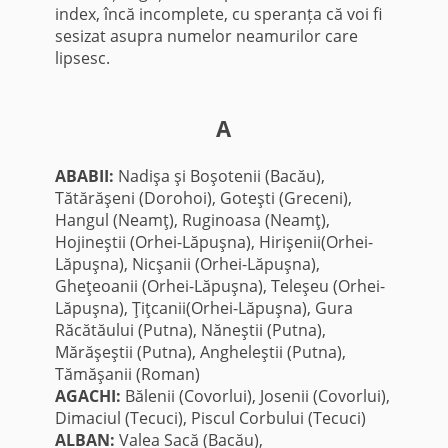
index, încă incomplete, cu speranța că voi fi
sesizat asupra numelor neamurilor care
lipsesc.
A
ABABII:
Nadişa şi Boşotenii (Bacău),
Tătărăşeni (Dorohoi), Goteşti (Greceni),
Hangul (Neamţ), Ruginoasa (Neamţ),
Hojineştii (Orhei-Lăpuşna), Hirişenii(Orhei-
Lăpuşna), Nicşanii (Orhei-Lăpuşna),
Gheţeoanii (Orhei-Lăpuşna), Teleşeu (Orhei-
Lăpuşna), Ţiţcanii(Orhei-Lăpuşna), Gura
Răcătăului (Putna), Năneştii (Putna),
Mărăşeştii (Putna), Angheleştii (Putna),
Tămăşanii (Roman)
AGACHI:
Bălenii (Covorlui), Josenii (Covorlui),
Dimaciul (Tecuci), Piscul Corbului (Tecuci)
ALBAN:
Valea Sacă (Bacău),