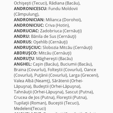
Ochişeşti (Tecuci), Rădiana (Bacău),
ANDRONICESCU:
Fundu Moldovii
(Câmpulung),
ANDRONICIAN:
Milianca (Dorohoi),
ANDRONICIUC:
Criva (Hotin),
ANDRUCIAC:
Zadobriuca (Cernăuţi)
ANDRU:
Bănila de Sus (Cernăuţi)
ANDRUS:
Oşehlib (Cernăuţi)
ANDRUŞCIUC:
Slobozia Mitcău (Cernăuţi)
ABDRUŞCO:
Mitcău (Cernăuţi)
ANDRUŢU
: Măghereşti (Bacău)
ANGHEL:
Caşin (Bacău), Buciumii (Bacău),
Braina (Covurlui), Folteştii (Covurlui), Oance
(Covurlui), Puţănii (Covurlui), Larga (Greceni),
Valea Albă (Neamţ), Sărătenii (Orhei-
Lăpuşna), Budeştii (Orhei-Lăpuşna),
Tahnăuţii (Orhei-Lăpuşna), Sascut (Putna),
Crucea de Jos (Putna), Floreştii (Putna),
Tupilaţii (Roman), Buceştii (Tecuci),
Medeleni(Tecuci)