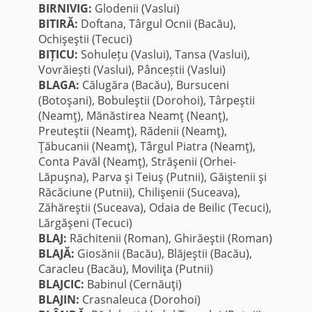
BIRNIVIG:
Glodenii (Vaslui)
BITIRĂ:
Doftana, Târgul Ocnii (Bacău),
Ochişeştii (Tecuci)
BIȚICU:
Sohulețu (Vaslui), Tansa (Vaslui),
Vovrăiești (Vaslui), Pânceștii (Vaslui)
BLAGA:
Călugăra (Bacău), Bursuceni
(Botoşani), Bobuleştii (Dorohoi), Târpeştii
(Neamţ), Mănăstirea Neamţ (Neanţ),
Preuteştii (Neamţ), Rădenii (Neamţ),
Ţăbucanii (Neamţ), Târgul Piatra (Neamţ),
Conta Pavăl (Neamţ), Străşenii (Orhei-
Lăpuşna), Parva şi Teiuş (Putnii), Găiştenii şi
Răcăciune (Putnii), Chilişenii (Suceava),
Zăhăreştii (Suceava), Odaia de Beilic (Tecuci),
Lărgăşeni (Tecuci)
BLAJ:
Răchitenii (Roman), Ghirăeştii (Roman)
BLAJĂ:
Giosănii (Bacău), Blăjeştii (Bacău),
Caracleu (Bacău), Moviliţa (Putnii)
BLAJCIC:
Babinul (Cernăuţi)
BLAJIN:
Crasnaleuca (Dorohoi)