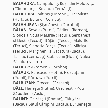
BALAHORA:
Câmpulung, Ruşii din Moldoviţa
(Câmpulung), Boianul (Cernăuţi)
BALAHURA:
Păltiniş (Dorohoi), Horodişte
(Hârlău), Boianul (Cernăuţi)
BALAHURAN:
Şişmăneştii (Dorohoi)
BĂLAN:
Soveja (Putnii), Gădinții (Roman),
Slobozia Nouă Malurile (Tecuci), Șerbăneștii
și Lieștii (Tecuci), Blăjării (Tecuci), Malurile
(Tecuci), Slobozia Focșei (Tecuci), Mărăști
(Tecuci), Mărginenii și Săcătura (Bacău),
Târnau (Cernăuți), Cobilcenii (Hotin), Valea
Săcului (Neamț)
BALAUR:
Avrămeni (Dorohoi)
BĂLAUR:
Râncaciul (Hotin), Ploscuţănii
(Putnii), Răcoasa (Putnii)
BALBUZAN:
Grecenii (Greceni)
BÂLE:
Năneştii (Putnii), Urecheştii (Putnii),
Zăpodenii (Vaslui)
BALINT:
Ghirăeşti (Roman), Călugăra
(Bacău), Satul Câmpinii Bacău), Burueneştii