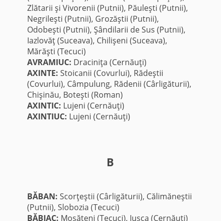
Zlătarii şi Vivorenii (Putnii), Păuleşti (Putnii),
Negrileşti (Putnii), Grozăştii (Putnii),
Odobeşti (Putnii), Şândilarii de Sus (Putnii),
Iazlovăţ (Suceava), Chilişeni (Suceava),
Mărăşti (Tecuci)
AVRAMIUC:
Draciniţa (Cernăuţi)
AXINTE:
Stoicanii (Covurlui), Rădeştii
(Covurlui), Câmpulung, Rădenii (Cârligăturii),
Chişinău, Boteşti (Roman)
AXINTIC:
Lujeni (Cernăuţi)
AXINTIUC:
Lujeni (Cernăuţi)
B
BĂBAN:
Scorţeştii (Cârligăturii), Călimăneştii
(Putnii), Slobozia (Tecuci)
BĂBIAC:
Moşăteni (Tecuci), Juşca (Cernăuţi)