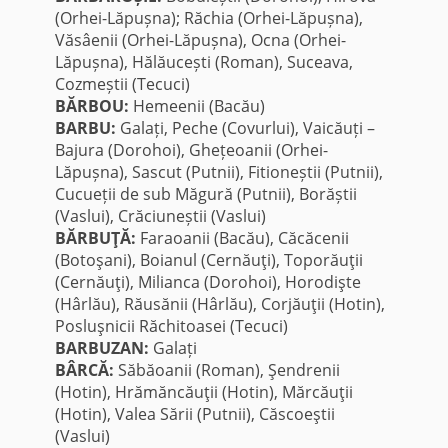
(Orhei-Lăpușna); Răchia (Orhei-Lăpușna),
Văsâenii (Orhei-Lăpușna), Ocna (Orhei-
Lăpușna), Hălăucești (Roman), Suceava,
Cozmeștii (Tecuci)
BĂRBOU:
Hemeenii (Bacău)
BARBU:
Galați, Peche (Covurlui), Vaicăuți –
Bajura (Dorohoi), Ghețeoanii (Orhei-
Lăpușna), Sascut (Putnii), Fitioneștii (Putnii),
Cucueții de sub Măgură (Putnii), Borăștii
(Vaslui), Crăciuneștii (Vaslui)
BĂRBUŢĂ:
Faraoanii (Bacău), Căcăcenii
(Botoşani), Boianul (Cernăuţi), Toporăuţii
(Cernăuţi), Milianca (Dorohoi), Horodişte
(Hârlău), Răusănii (Hârlău), Corjăuţii (Hotin),
Posluşnicii Răchitoasei (Tecuci)
BARBUZAN:
Galați
BÂRCĂ:
Săbăoanii (Roman), Şendrenii
(Hotin), Hrămăncăuţii (Hotin), Mărcăuţii
(Hotin), Valea Sării (Putnii), Căscoeştii
(Vaslui)