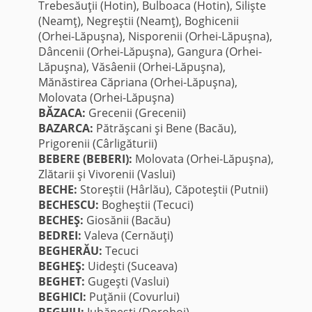
Trebesăuţii (Hotin), Bulboaca (Hotin), Silişte
(Neamţ), Negreştii (Neamţ), Boghicenii
(Orhei-Lăpuşna), Nisporenii (Orhei-Lăpuşna),
Dâncenii (Orhei-Lăpuşna), Gangura (Orhei-
Lăpuşna), Văsâenii (Orhei-Lăpuşna),
Mănăstirea Căpriana (Orhei-Lăpuşna),
Molovata (Orhei-Lăpuşna)
BĂZACA:
Grecenii (Grecenii)
BAZARCA:
Pătrăşcani şi Bene (Bacău),
Prigorenii (Cârligăturii)
BEBERE (BEBERI):
Molovata (Orhei-Lăpuşna),
Zlătarii şi Vivorenii (Vaslui)
BECHE:
Storeştii (Hârlău), Căpoteştii (Putnii)
BECHESCU:
Bogheştii (Tecuci)
BECHEŞ:
Giosănii (Bacău)
BEDREI:
Valeva (Cernăuţi)
BEGHERĂU:
Tecuci
BEGHEŞ:
Uideşti (Suceava)
BEGHET:
Gugeşti (Vaslui)
BEGHICI:
Puţănii (Covurlui)
BEGHIU:
Iubăneşti (Dorohoi)