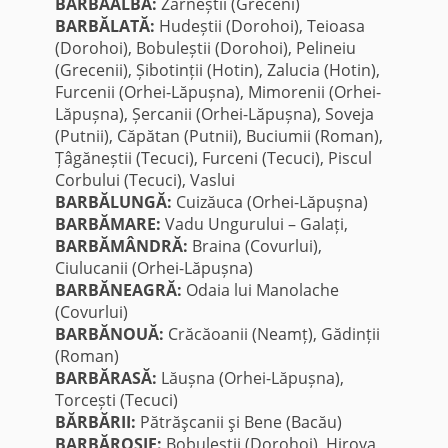
BARBĂALBĂ:
Zărneștii (Greceni)
BARBĂLATĂ:
Hudeștii (Dorohoi), Teioasa
(Dorohoi), Bobuleștii (Dorohoi), Pelineiu
(Grecenii), Șibotinții (Hotin), Zalucia (Hotin),
Furcenii (Orhei-Lăpușna), Mimorenii (Orhei-
Lăpușna), Șercanii (Orhei-Lăpușna), Soveja
(Putnii), Căpătan (Putnii), Buciumii (Roman),
Țâgăneștii (Tecuci), Furceni (Tecuci), Piscul
Corbului (Tecuci), Vaslui
BARBĂLUNGĂ:
Cuizăuca (Orhei-Lăpușna)
BARBĂMARE:
Vadu Ungurului – Galați,
BARBĂMÂNDRĂ:
Braina (Covurlui),
Ciulucanii (Orhei-Lăpușna)
BARBĂNEAGRĂ:
Odaia lui Manolache
(Covurlui)
BARBĂNOUĂ:
Crăcăoanii (Neamț), Gădinții
(Roman)
BARBĂRASĂ:
Lăușna (Orhei-Lăpușna),
Torcești (Tecuci)
BĂRBĂRII:
Pătrăşcanii şi Bene (Bacău)
BARBĂROȘIE:
Bobuleștii (Dorohoi), Hirova