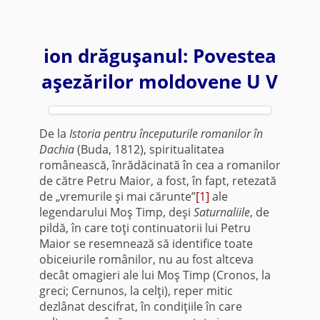
ion drăguşanul: Povestea
aşezărilor moldovene U V
De la
Istoria pentru începuturile romanilor în
Dachia
(Buda, 1812), spiritualitatea
românească, înrădăcinată în cea a romanilor
de către Petru Maior, a fost, în fapt, retezată
de „vremurile şi mai cărunte”
[1]
ale
legendarului Moş Timp, deşi
Saturnaliile
, de
pildă, în care toţi continuatorii lui Petru
Maior se resemnează să identifice toate
obiceiurile românilor, nu au fost altceva
decât omagieri ale lui Moş Timp (Cronos, la
greci; Cernunos, la celţi), reper mitic
dezlânat descifrat, în condiţiile în care