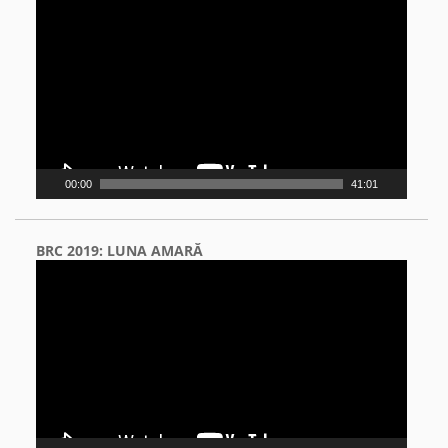
Player
00:00
41:01
BRC 2019: LUNA AMARĂ
Video
Player