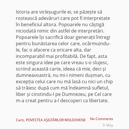
Istoria are vicleșugurile ei, se păzește să
rostească adevăruri care pot fi interpretate
în beneficiul altora. Popoarele nu câștigă
niciodată nimic din astfel de interpretări.
Popoarele își sacrifică doar generații întregi
pentru bunăstarea celor care, ocârmuindu-
le, fac o afacere ca oricare alta, dar
incomparabil mai profitabilă. De fapt, asta
este singura idee pe care vreau s-o slujesc,
scriind această carte, ideea că mie, deci și
dumneavoastră, nu mi-i nimeni dușman, cu
excepția celui care nu mă lasă cu nici un chip
să trăiesc după cum mă îndeamnă sufletul,
liber și cinstindu-l pe Dumnezeu, pe Cel care
m-a creat pentru a-l descoperi ca libertate.
,
No Comments
Carti
POVESTEA AŞEZĂRILOR MOLDOVENE
9
May