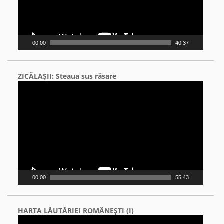
00:00
40:37
ZICĂLAŞII: Steaua sus răsare
Video
Player
00:00
55:43
HARTA LĂUTĂRIEI ROMÂNEŞTI (I)
Video