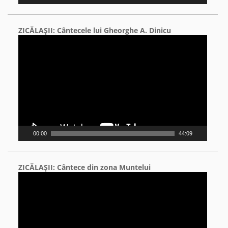
ZICĂLAŞII: Cântecele lui Gheorghe A. Dinicu
Video
Player
00:00
44:09
ZICĂLAŞII: Cântece din zona Muntelui
Video
Player