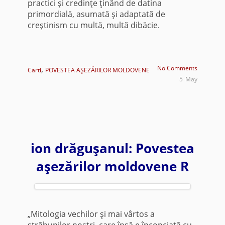
practici şi credinţe ţinând de datina
primordială, asumată şi adaptată de
creştinism cu multă, multă dibăcie.
,
No Comments
Carti
POVESTEA AŞEZĂRILOR MOLDOVENE
5
May
ion drăguşanul: Povestea
aşezărilor moldovene R
„Mitologia vechilor şi mai vârtos a