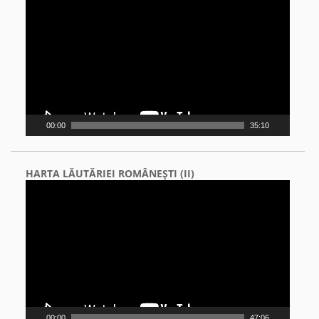
Player
00:00
35:10
HARTA LĂUTĂRIEI ROMÂNEŞTI (II)
Video
Player
00:00
47:06