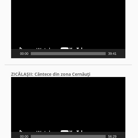
Player
00:00
39:41
ZICĂLAŞII: Cântece din zona Cernăuţi
Video
Player
00:00
56:29