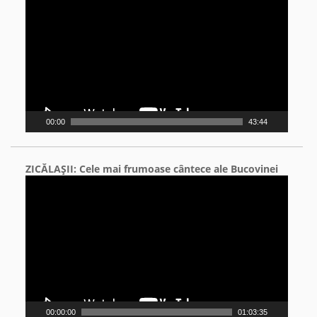
Player
00:00
43:44
ZICĂLAŞII: Cele mai frumoase cântece ale Bucovinei
Video
Player
00:00:00
01:03:35