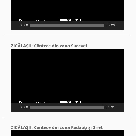
00:00
37:23
ZICĂLAŞII: Cântece din zona Sucevei
Video
Player
00:00
33:31
ZICĂLAŞII: Cântece din zona Rădăuţi şi Siret
Video