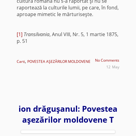
cultura română nu s-a raportat şi nu se
raportează la culturile lumii, pe care, în fond,
aproape mimetic le mărturiseşte.
[1]
Transilvania
, Anul VIII, Nr. 5, 1 martie 1875,
p. 51
,
No Comments
Carti
POVESTEA AŞEZĂRILOR MOLDOVENE
12
May
ion drăguşanul: Povestea
aşezărilor moldovene T