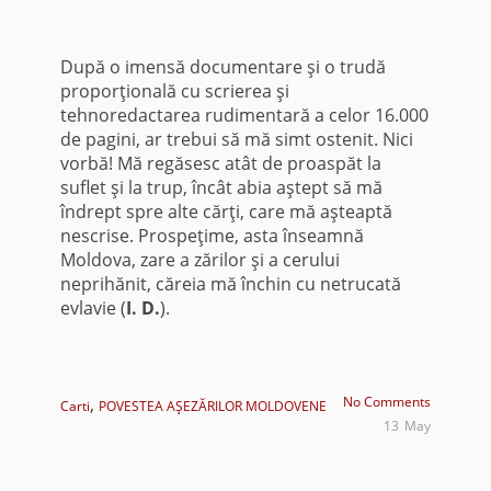
După o imensă documentare şi o trudă
proporţională cu scrierea şi
tehnoredactarea rudimentară a celor 16.000
de pagini, ar trebui să mă simt ostenit. Nici
vorbă! Mă regăsesc atât de proaspăt la
suflet şi la trup, încât abia aştept să mă
îndrept spre alte cărţi, care mă aşteaptă
nescrise. Prospeţime, asta înseamnă
Moldova, zare a zărilor şi a cerului
neprihănit, căreia mă închin cu netrucată
evlavie (
I. D.
).
,
No Comments
Carti
POVESTEA AŞEZĂRILOR MOLDOVENE
13
May