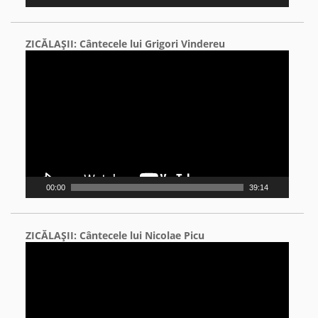
ZICĂLAŞII: Cântecele lui Grigori Vindereu
Video
Player
00:00
39:14
ZICĂLAŞII: Cântecele lui Nicolae Picu
Video
Player