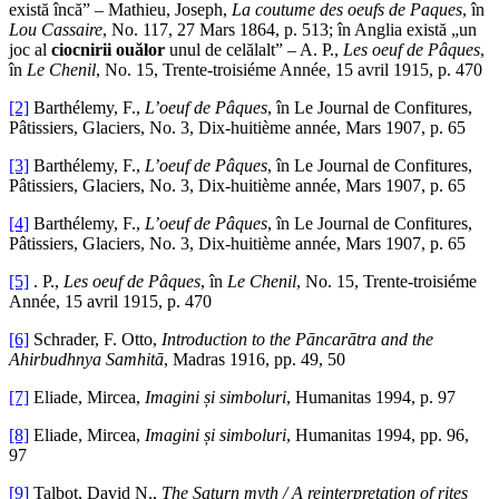
există încă” – Mathieu, Joseph,
La coutume des oeufs de Paques
, în
Lou Cassaire
, No. 117, 27 Mars 1864, p. 513; în Anglia există „un
joc al
ciocnirii ouălor
unul de celălalt” – A. P.,
Les oeuf de Pâques
,
în
Le Chenil
, No. 15, Trente-troisiéme Année, 15 avril 1915, p. 470
[2]
Barthélemy, F.,
L’oeuf de Pâques
, în Le Journal de Confitures,
Pâtissiers, Glaciers, No. 3, Dix-huitième année, Mars 1907, p. 65
[3]
Barthélemy, F.,
L’oeuf de Pâques
, în Le Journal de Confitures,
Pâtissiers, Glaciers, No. 3, Dix-huitième année, Mars 1907, p. 65
[4]
Barthélemy, F.,
L’oeuf de Pâques
, în Le Journal de Confitures,
Pâtissiers, Glaciers, No. 3, Dix-huitième année, Mars 1907, p. 65
[5]
. P.,
Les oeuf de Pâques
, în
Le Chenil
, No. 15, Trente-troisiéme
Année, 15 avril 1915, p. 470
[6]
Schrader, F. Otto,
Introduction to the Pāncarātra and the
Ahirbudhnya Samhitā
, Madras 1916, pp. 49, 50
[7]
Eliade, Mircea,
Imagini și simboluri
, Humanitas 1994, p. 97
[8]
Eliade, Mircea,
Imagini și simboluri
, Humanitas 1994, pp. 96,
97
[9]
Talbot, David N.,
The Saturn myth / A reinterpretation of rites