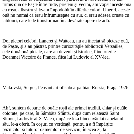
trimis ouă de Paște între rude, prieteni și vecini, am vopsit aceste ouă
cu roșu, albastru și le-am împodobit în diferite culori. Uneori, aceste
ouă nu numai că erau înfrumusețate cu aur, ci erau adesea ornate cu
tablouri, care le le transformau în adevărate opere de artă.
Doi pictori celebri, Lancret și Watteau, nu au încetat să picteze ouă,
de Paște, și s-au păstrat, printre curiozitățile bibliotecii Versailles,
cele două ouă pictate, care au devenit și istorice, fiind oferite
Doamnei Victoire de France, fiica lui Ludovic al XV-lea.
Makovski, Sergei, Peasant art of subcarpathian Russia, Praga 1926
Ah!, suntem departe de ouăle roșii ale primei tradiții, chiar și ouăle
colorate, pe care, în Sâmbăta Sfântă, după cum relatează Saint-
Simon, Ludovic al XIV-lea, după ce le-a binecuvântat capelanul
său, le-a oferit, în coșuri cu verdeață, pentru a a fi împărțite
paznicilor și tuturor oamenilor de serviciu, în acea zi, la