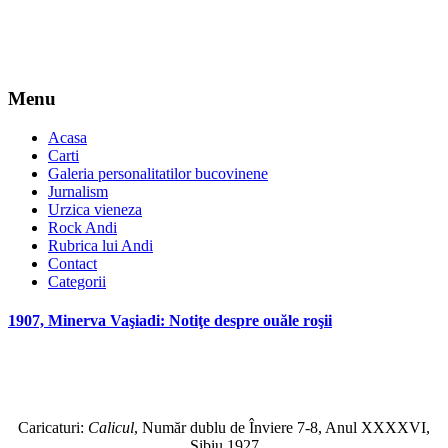
Menu
Acasa
Carti
Galeria personalitatilor bucovinene
Jurnalism
Urzica vieneza
Rock Andi
Rubrica lui Andi
Contact
Categorii
1907, Minerva Vaşiadi: Notiţe despre ouăle roşii
Caricaturi:
Calicul
, Număr dublu de Înviere 7-8, Anul XXXXVI,
Sibiu 1927