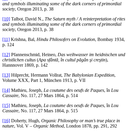
and symbols illuminating some of the dark corners of primordial
society
, Oregon 2013, p. 38
[10]
Talbot, David N.,
The Saturn myth / A reinterpretation of rites
and symbols illuminating some of the dark corners of primordial
society
, Oregon 2013, p. 38
[11]
Krishna, Bal,
Hindu Philosofers on Evolution
, Bombay 1934,
p. 124
[12]
Pfannenschmid, Heineo,
Das weihwasser im heidnischen und
christlichen cultus
(
Apa sfântă, în cultul păgân şi creştin
),
Hannnover 1869, p. 142
[13]
Hilprecht, Hermann Vollrat,
The Babylonian Expedition
,
Volume XXX, Part 1, München 1913, p. VII
[14]
Mathieu, Joseph,
La coutume des oeufs de Paques
, în
Lou
Cassaire
, No. 117, 27 Mars 1864, p. 514
[15]
Mathieu, Joseph,
La coutume des oeufs de Paques
, în
Lou
Cassaire
, No. 117, 27 Mars 1864, p. 515
[16]
Doherty, Hugh,
Organic Philosophy or man’s true place in
nature
, Vol. V –
Organic Method
, London 1878, pp. 291, 292