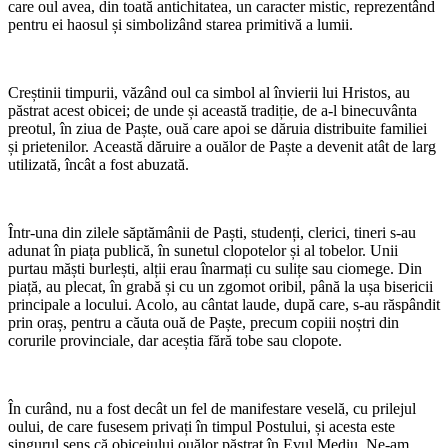
care oul avea, din toată antichitatea, un caracter mistic, reprezentând
pentru ei haosul și simbolizând starea primitivă a lumii.
Creștinii timpurii, văzând oul ca simbol al învierii lui Hristos, au
păstrat acest obicei; de unde și această tradiție, de a-l binecuvânta
preotul, în ziua de Paște, ouă care apoi se dăruia distribuite familiei
și prietenilor. Această dăruire a ouălor de Paște a devenit atât de larg
utilizată, încât a fost abuzată.
Într-una din zilele săptămânii de Paști, studenți, clerici, tineri s-au
adunat în piața publică, în sunetul clopotelor și al tobelor. Unii
purtau măști burlești, alții erau înarmați cu sulițe sau ciomege. Din
piață, au plecat, în grabă și cu un zgomot oribil, până la ușa bisericii
principale a locului. Acolo, au cântat laude, după care, s-au răspândit
prin oraș, pentru a căuta ouă de Paște, precum copiii noștri din
corurile provinciale, dar aceștia fără tobe sau clopote.
În curând, nu a fost decât un fel de manifestare veselă, cu prilejul
oului, de care fusesem privați în timpul Postului, și acesta este
singurul sens că obiceiului ouălor păstrat în Evul Mediu. Ne-am