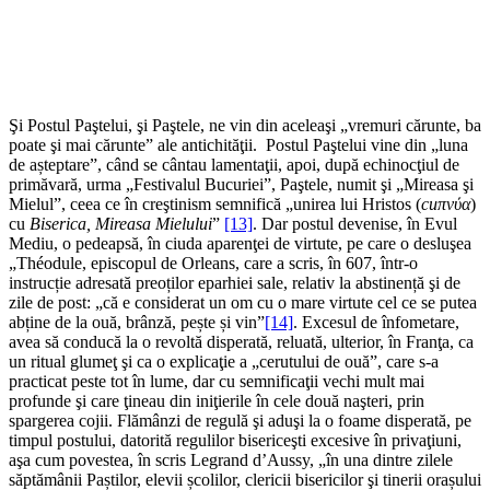
Şi Postul Paştelui, şi Paştele, ne vin din aceleaşi „vremuri cărunte, ba
poate şi mai cărunte” ale antichităţii. Postul Paştelui vine din „luna
de așteptare”, când se cântau lamentaţii, apoi, după echinocţiul de
primăvară, urma „Festivalul Bucuriei”, Paştele, numit şi „Mireasa şi
Mielul”, ceea ce în creştinism semnifică „unirea lui Hristos (
cuπνύα
)
cu
Biserica, Mireasa Mielului
”
[13]
. Dar postul devenise, în Evul
Mediu, o pedeapsă, în ciuda aparenţei de virtute, pe care o desluşea
„Théodule, episcopul de Orleans, care a scris, în 607, într-o
instrucție adresată preoților eparhiei sale, relativ la abstinență şi de
zile de post: „că e considerat un om cu o mare virtute cel ce se putea
abține de la ouă, brânză, pește și vin”
[14]
. Excesul de înfometare,
avea să conducă la o revoltă disperată, reluată, ulterior, în Franţa, ca
un ritual glumeţ şi ca o explicaţie a „cerutului de ouă”, care s-a
practicat peste tot în lume, dar cu semnificaţii vechi mult mai
profunde şi care ţineau din iniţierile în cele două naşteri, prin
spargerea cojii. Flămânzi de regulă şi aduşi la o foame disperată, pe
timpul postului, datorită regulilor bisericeşti excesive în privaţiuni,
aşa cum povestea, în scris Legrand d’Aussy, „în una dintre zilele
săptămânii Paștilor, elevii școlilor, clericii bisericilor şi tinerii orașului