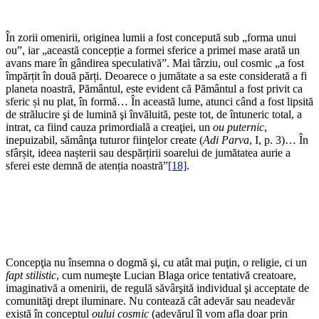
În zorii omenirii, originea lumii a fost concepută sub „forma unui
ou”, iar „această concepție a formei sferice a primei mase arată un
avans mare în gândirea speculativă”. Mai târziu, oul cosmic „a fost
împărțit în două părți. Deoarece o jumătate a sa este considerată a fi
planeta noastră, Pământul, este evident că Pământul a fost privit ca
sferic și nu plat, în formă… În această lume, atunci când a fost lipsită
de strălucire şi de lumină şi învăluită, peste tot, de întuneric total, a
intrat, ca fiind cauza primordială a creaţiei, un
ou puternic
,
inepuizabil, sămânţa tuturor fiinţelor create (
Adi Parva
, I, p. 3)… În
sfârșit, ideea nașterii sau despărțirii soarelui de jumătatea aurie a
sferei este demnă de atenția noastră”
[18]
.
Concepţia nu însemna o dogmă şi, cu atât mai puţin, o religie, ci un
fapt stilistic
, cum numeşte Lucian Blaga orice tentativă creatoare,
imaginativă a omenirii, de regulă săvârşită individual şi acceptate de
comunităţi drept iluminare. Nu contează cât adevăr sau neadevăr
există în conceptul
oului cosmic
(adevărul îl vom afla doar prin