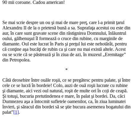
90 mii coroane. Cadou american!
Se mai scrie despre un ou şi mai de mare preţ, care l-a primit ţarul
Alexandru II de la o prietenă bună a sa. Suprafaţa acestui ou este din
aur, în care sunt gravate scene din răstignirea Domnului, înlăuntrul
oului, gălbenuşul îl formează o cruce din rubine, cu marginile de
diamante. Oul este lucrat în Paris şi preţul lui este nehotărât, pentru
că conţine aşa bucăţi de rubin ca şi care nu mai există altele. Acest
ou se scrie că se păstrează şi în ziua de azi, în muzeul „Eremitage”
din Petropolea.
*
Câtă deosebire între ouăle roşii, ce se pregătesc pentru palate, şi între
cele ce se lucră în bordeie! Colo, auzi de ouă roşii lucrate cu rubine
şi diamante, aici vezi oul natural, roşit de multe ori în coji de ceapă.
Şi totuşi, bucuria pretutindenea e mare, în palat şi bordei. Da, căci
Dumnezeu aşa a întocmit sufletele oamenilor, ca, în ziua luminatei
învieri, şi săracul din bordei să se ştie bucura asemenea bogatului din
palat”
[1]
.