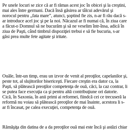
Pe unele locuri se zice că ar fi rămas acest joc în obicei şi la creştini,
mai ales între germani. Dacă însă găsirea ar tâlcui adevărul şi
norocul pentru „fata mare”, atunci, şoptind fie zis, n-ar fi rău dacă s-
ar introduce acel joc şi pe la noi. Năcazul ar fi numai că, în ziua care
a făcut-o Domnul să ne bucurăm şi să ne veselim într-însa, adică în
ziua de Paşti, când timbrul dispoziţiei trebui e să fie bucuria, s-ar
găsi prea multe fete agitate şi iritate.
Ouăle, într-un timp, erau un izvor de venit al preoţilor, capelanilor şi,
peste tot, al slujitorilor bisericeşti. Fiecare creştin era dator ca, la
Paşti, să plătească preoţilor competenţa de ouă, căci, la caz contrar, li
se putea face execuţia ca şi pentru altă contribuţiune ori datorie.
Cică, în Saxonia, în anii primi ai reformei, fiindcă cei ce trecuseră la
reformă nu voiau să plătească preoţilor de mai înainte, acestora li s-
ar fi încasat, pe calea execuţiei, competenţa de ouă.
Rămăşiţa din datina de a da preoţilor ouă mai este încă şi astăzi chiar