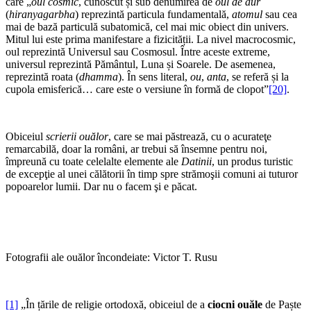
care „
oul cosmic
, cunoscut și sub denumirea de
oul de aur
(
hiranyagarbha
) reprezintă particula fundamentală,
atomul
sau cea
mai de bază particulă subatomică, cel mai mic obiect din univers.
Mitul lui este prima manifestare a fizicității. La nivel macrocosmic,
oul reprezintă Universul sau Cosmosul. Între aceste extreme,
universul reprezintă Pământul, Luna și Soarele. De asemenea,
reprezintă roata (
dhamma
). În sens literal,
ou
,
anta
, se referă și la
cupola emisferică… care este o versiune în formă de clopot”
[20]
.
Obiceiul
scrierii ouălor
, care se mai păstrează, cu o acurateţe
remarcabilă, doar la români, ar trebui să însemne pentru noi,
împreună cu toate celelalte elemente ale
Datinii
, un produs turistic
de excepţie al unei călătorii în timp spre strămoşii comuni ai tuturor
popoarelor lumii. Dar nu o facem şi e păcat.
Fotografii ale ouălor încondeiate: Victor T. Rusu
[1]
„În țările de religie ortodoxă, obiceiul de a
ciocni ouăle
de Paște