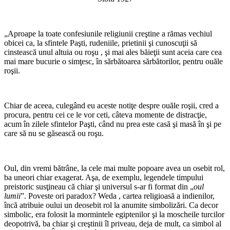
„Aproape la toate confesiunile religiunii creştine a rămas vechiul
obicei ca, la sfintele Paşti, rudeniile, prietinii şi cunoscuţii să
cinstească unul altuia ou roşu , şi mai ales băieţii sunt aceia care cea
mai mare bucurie o simţesc, în sărbătoarea sărbătorilor, pentru ouăle
roşii.
Chiar de aceea, culegând eu aceste notiţe despre ouăle roşii, cred a
procura, pentru cei ce le vor ceti, câteva momente de distracţie,
acum în zilele sfintelor Paşti, când nu prea este casă şi masă în şi pe
care să nu se găsească ou roşu.
Oul, din vremi bătrâne, la cele mai multe po­poare avea un osebit rol,
ba uneori chiar exagerat. Aşa, de exemplu, legendele timpului
preistoric susţineau că chiar şi universul s-ar fi format din „
oul
lumii
”. Poveste ori paradox? Weda , cartea religioasă a indienilor,
încă atribuie oului un deosebit rol la anumite simbolizări. Ca decor
simbolic, era folosit la mormintele egiptenilor şi la moscheile turcilor
deopotrivă, ba chiar şi creştinii îl priveau, deja de mult, ca simbol al