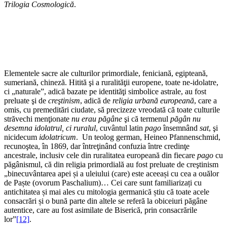
Trilogia Cosmologică
.
Elementele sacre ale culturilor primordiale, feniciană, egipteană,
sumeriană, chineză. Hitită şi a ruralităţii europene, toate ne-idolatre,
ci „naturale”, adică bazate pe identităţi simbolice astrale, au fost
preluate şi de
creştinism
, adică de
religia urbană europeană
, care a
omis, cu premeditări ciudate, să precizeze vreodată că toate culturile
străvechi menţionate
nu erau păgâne
şi că termenul
păgân nu
desemna idolatrul, ci ruralul
, cuvântul latin
pago
însemnând
sat
, şi
nicidecum
idolatricum
. Un teolog german, Heineo Pfannenschmid,
recunoştea, în 1869, dar întreţinând confuzia între credinţe
ancestrale, inclusiv cele din ruralitatea europeană din fiecare
pago
cu
păgânismul, că din religia primordială au fost preluate de creştinism
„binecuvântarea apei și a uleiului (care) este aceeași cu cea a ouălor
de Paște (ovorum Paschalium)… Cei care sunt familiarizați cu
antichitatea și mai ales cu mitologia germanică știu că toate acele
consacrări și o bună parte din altele se referă la obiceiuri păgâne
autentice, care au fost asimilate de Biserică, prin consacrările
lor”
[12]
.