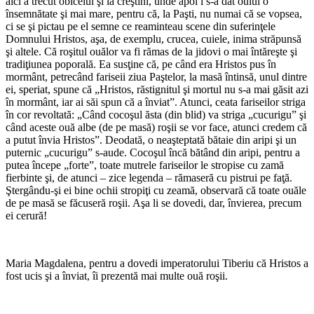
aici a trecut obiceiul şi la creştini, unde apoi i s-a dat oului o
însemnătate şi mai mare, pentru că, la Paşti, nu numai că se vopsea,
ci se şi pictau pe el semne ce reaminteau scene din suferinţele
Domnului Hristos, aşa, de exemplu, crucea, cuiele, inima străpunsă
şi altele. Că roşitul ouălor va fi rămas de la jidovi o mai întăreşte şi
tradiţiunea poporală. Ea susţine că, pe când era Hristos pus în
mormânt, petrecând fariseii ziua Paştelor, la masă întinsă, unul dintre
ei, speriat, spune că „Hristos, răstignitul şi mortul nu s-a mai găsit azi
în mormânt, iar ai săi spun că a înviat”. Atunci, ceata fariseilor striga
în cor revoltată: „Când cocoşul ăsta (din blid) va striga „cucurigu” şi
când aceste ouă albe (de pe masă) roşii se vor face, atunci credem că
a putut învia Hristos”. Deodată, o neaşteptată bătaie din aripi şi un
puternic „cucurigu” s-aude. Cocoşul încă bătând din aripi, pentru a
putea începe „forte”, toate mutrele fariseilor le stropise cu zamă
fierbinte şi, de atunci – zice legenda – rămaseră cu pistrui pe faţă.
Ştergându-şi ei bine ochii stropiţi cu zeamă, observară că toate ouăle
de pe masă se făcuseră roşii. Aşa li se dovedi, dar, învierea, precum
ei cerură!
Maria Magdalena, pentru a dovedi imperatorului Tiberiu că Hristos a
fost ucis şi a înviat, îi prezentă mai multe ouă roşii.