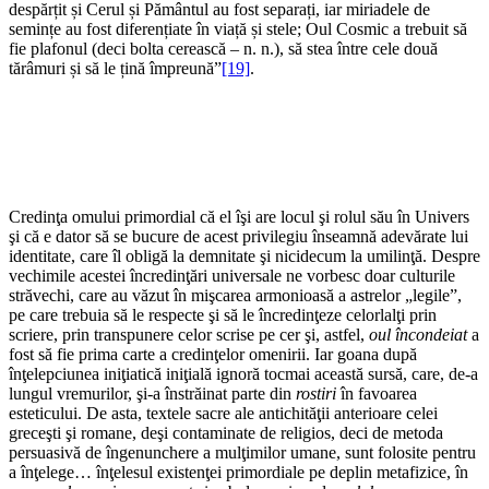
despărțit și Cerul și Pământul au fost separați, iar miriadele de
semințe au fost diferențiate în viață și stele; Oul Cosmic a trebuit să
fie plafonul (deci bolta cerească – n. n.), să stea între cele două
tărâmuri și să le țină împreună”
[19]
.
Credinţa omului primordial că el îşi are locul şi rolul său în Univers
şi că e dator să se bucure de acest privilegiu înseamnă adevărate lui
identitate, care îl obligă la demnitate şi nicidecum la umilinţă. Despre
vechimile acestei încredinţări universale ne vorbesc doar culturile
străvechi, care au văzut în mişcarea armonioasă a astrelor „legile”,
pe care trebuia să le respecte şi să le încredinţeze celorlalţi prin
scriere, prin transpunere celor scrise pe cer şi, astfel,
oul încondeiat
a
fost să fie prima carte a credinţelor omenirii. Iar goana după
înţelepciunea iniţiatică iniţială ignoră tocmai această sursă, care, de-a
lungul vremurilor, şi-a înstrăinat parte din
rostiri
în favoarea
esteticului. De asta, textele sacre ale antichităţii anterioare celei
greceşti şi romane, deşi contaminate de religios, deci de metoda
persuasivă de îngenunchere a mulţimilor umane, sunt folosite pentru
a înţelege… înţelesul existenţei primordiale pe deplin metafizice, în