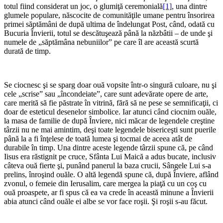
totul fiind considerat un joc, o glumiţă ceremonială
[1]
, una dintre
glumele populare, născocite de comunităţile umane pentru însorirea
primei săptămâni de după ultima de îndelungat Post, când, odată cu
Bucuria Învierii, totul se descătuşează până la năzbâtii – de unde şi
numele de „săptămâna nebuniilor” pe care îl are această scurtă
durată de timp.
Se ciocnesc şi se sparg doar ouă vopsite într-o singură culoare, nu şi
cele „scrise” sau „încondeiate”, care sunt adevărate opere de arte,
care merită să fie păstrate în vitrină, fără să ne pese se semnificaţii, ci
doar de esteticul desenelor simbolice. Iar atunci când ciocnim ouăle,
la masa de familie de după Înviere, nici măcar de legendele creştine
târzii nu ne mai amintim, deşi toate legendele bisericeşti sunt puerile
până la a fi înţelese de toată lumea şi tocmai de aceea atât de
durabile în timp. Una dintre aceste legende târzii spune că, pe când
Iisus era răstignit pe cruce, Sfânta Lui Maică a adus bucate, inclusiv
câteva ouă fierte şi, punând panerul la baza crucii, Sângele Lui s-a
prelins, înroşind ouăle. O altă legendă spune că, după Înviere, aflând
zvonul, o femeie din Ierusalim, care mergea la piaţă cu un coş cu
ouă proaspete, ar fi spus că ea va crede în această minune a Învierii
abia atunci când ouăle ei albe se vor face roşii. Şi roşii s-au făcut.