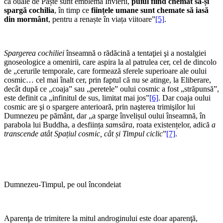
că ouăle de Paște sunt emblema Învierii,
puiul fiind chemat să-și
spargă cochilia
, în timp ce
ființele umane sunt chemate să iasă
din mormânt
, pentru a renaște în viața viitoare”
[5]
.
Spargerea cochiliei
înseamnă o rădăcină a tentaţiei şi a nostalgiei
gnoseologice a omenirii, care aspira la al patrulea cer, cel de dincolo
de „cerurile temporale, care formează sferele superioare ale oului
cosmic… cel mai înalt cer, prin faptul că nu se atinge, la Eliberare,
decât după ce „coaja” sau „peretele” oului cosmic a fost „străpunsă”,
este definit ca „infinitul de sus, limitat mai jos”
[6]
. Dar coaja oului
cosmic are şi o spargere anterioară, prin naşterea trimişilor lui
Dumnezeu pe pământ, dar „a sparge învelișul oului înseamnă, în
parabola lui Buddha, a desființa
samsāra
, roata existențelor, adică
a
transcende atât Spațiul cosmic, cât și Timpul ciclic
”
[7]
.
Dumnezeu-Timpul, pe oul încondeiat
Aparenţa de trimitere la mitul androginului este doar aparenţă,