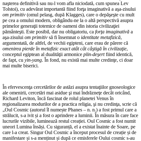
naşterea definitivă sau nu-l vom afla niciodată, cum spunea Lev
Tolstoi), cu adevărat importantă fiind forţa imaginativă a aşa-zisului
om primitiv
(omul pelasg, după Klagges), care o depăşeşte cu mult
pe cea a omului modern, obligându-ne la o altă perspectivă asupra
primelor generaţii totemice de oameni din istoria civilizaţiei
pământeşti. Este posibil, dar nu obligatoriu, ca
forţa imaginativă
a
aşa-zisului
om primitiv
să fi însemnat o
identitate metafizică
,
argumentată, de altfel, de vechii egipteni, care erau de părere că
omenirea pierde în metafizic exact atât cât câştigă în civilizaţie
,
conceptul egiptean al dualităţii armonice
plin-deşert
fiind identică,
de fapt, cu
yin-yang
. În fond, nu există mai multe credinţe, ci doar
mai multe biserici.
În efervescenţa cercetărilor de astăzi asupra tentaţiilor gnoseologice
ale omenirii, cercetări mai asidue şi mai îndrăzneţe decât oricând,
Richard Leviton, încă fascinat de rolul planetei Venus în
regionalizarea modurilor de a practica religia, şi nu credinţa, scrie că
„Oul Cosmic (autorul îl numește Phanes – n. n.) a fost primul care a
strălucit, s-a ivit și a fost o aprindere a luminii. În măsura în care face
lucrurile vizibile, luminează restul creației. Oul Cosmic a fost numit
uneori Lumina însăși. Cu siguranță, el a existat înainte de Soare, pe
care l-a creat. Singur Oul Cosmic a început procesul de creație și de
manifestare și s-a menținut și după ce emisferele Oului cosmic s-au