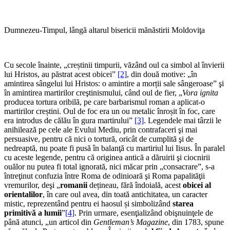
Dumnezeu-Timpul, lângă altarul bisericii mănăstirii Moldoviţa
Cu secole înainte, „creștinii timpurii, văzând oul ca simbol al învierii
lui Hristos, au păstrat acest obicei”
[2]
, din două motive: „în
amintirea sângelui lui Hristos: o amintire a morții sale sângeroase” şi
în amintirea martirilor creştinismului, când oul de fier, „
Vora ignita
producea tortura oribilă, pe care barbarismul roman a aplicat-o
martirilor creștini. Oul de foc era un ou metalic înroșit în foc, care
era introdus de călău în gura martirului”
[3]
. Legendele mai târzii le
anihilează pe cele ale Evului Mediu, prin contrafaceri şi mai
persuasive, pentru că nici o tortură, oricât de cumplită şi de
nedreaptă, nu poate fi pusă în balanţă cu martiriul lui Iisus. În paralel
cu aceste legende, pentru că originea antică a dăruirii şi ciocnirii
ouălor nu putea fi total ignorată, nici măcar prin „consacrare”, s-a
întreţinut confuzia între Roma de odinioară şi Roma papalităţii
vremurilor, deşi „
romanii
dețineau, fără îndoială, acest
obicei al
orientalilor
, în care oul avea, din toată antichitatea, un caracter
mistic, reprezentând pentru ei haosul și simbolizând
starea
primitivă a lumii
”
[4]
. Prin urmare, esenţializând obişnuinţele de
până atunci, „un articol din
Gentleman’s Magazine
, din 1783, spune