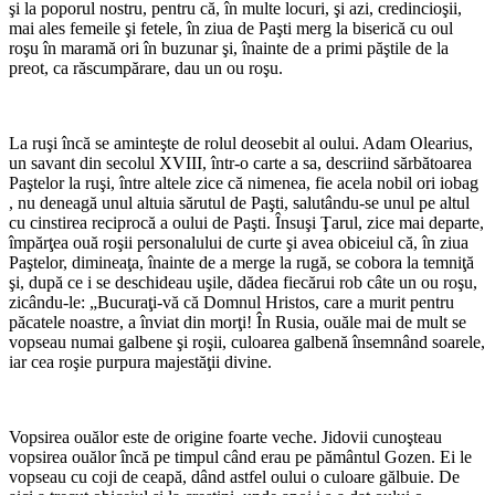
şi la poporul nostru, pentru că, în multe locuri, şi azi, credincioşii,
mai ales femeile şi fetele, în ziua de Paşti merg la biserică cu oul
roşu în maramă ori în buzunar şi, înainte de a primi păştile de la
preot, ca răscumpărare, dau un ou roşu.
La ruşi încă se aminteşte de rolul deosebit al oului. Adam Olearius,
un savant din secolul XVIII, într-o carte a sa, descriind sărbătoarea
Paştelor la ruşi, între altele zice că nimenea, fie acela nobil ori iobag
, nu deneagă unul altuia sărutul de Paşti, salutându-se unul pe altul
cu cinstirea reciprocă a oului de Paşti. Însuşi Ţarul, zice mai departe,
împărţea ouă roşii personalului de curte şi avea obiceiul că, în ziua
Paştelor, dimineaţa, înainte de a merge la rugă, se cobora la temniţă
şi, după ce i se deschideau uşile, dădea fiecărui rob câte un ou roşu,
zicându-le: „Bucuraţi-vă că Domnul Hristos, care a murit pentru
păcatele noastre, a înviat din morţi! În Rusia, ouăle mai de mult se
vopseau numai galbene şi roşii, culoarea galbenă însemnând soarele,
iar cea roşie purpura majestăţii divine.
­Vopsirea ouălor este de origine foarte veche. Jidovii cunoşteau
vopsirea ouălor încă pe timpul când erau pe pământul Gozen. Ei le
vopseau cu coji de ceapă, dând astfel oului o culoare gălbuie. De