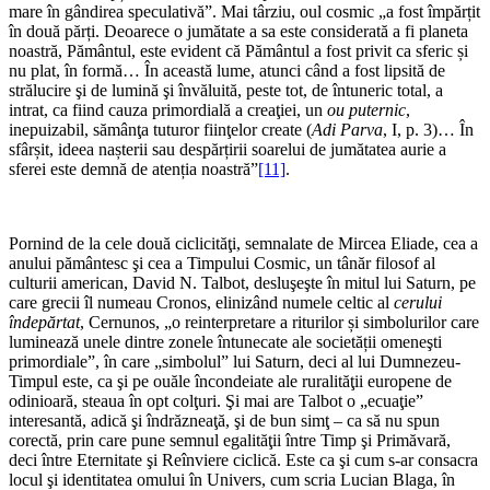
mare în gândirea speculativă”. Mai târziu, oul cosmic „a fost împărțit
în două părți. Deoarece o jumătate a sa este considerată a fi planeta
noastră, Pământul, este evident că Pământul a fost privit ca sferic și
nu plat, în formă… În această lume, atunci când a fost lipsită de
strălucire şi de lumină şi învăluită, peste tot, de întuneric total, a
intrat, ca fiind cauza primordială a creaţiei, un
ou puternic
,
inepuizabil, sămânţa tuturor fiinţelor create (
Adi Parva
, I, p. 3)… În
sfârșit, ideea nașterii sau despărțirii soarelui de jumătatea aurie a
sferei este demnă de atenția noastră”
[11]
.
Pornind de la cele două ciclicităţi, semnalate de Mircea Eliade, cea a
anului pământesc şi cea a Timpului Cosmic, un tânăr filosof al
culturii american, David N. Talbot, desluşeşte în mitul lui Saturn, pe
care grecii îl numeau Cronos, elinizând numele celtic al
cerului
îndepărtat
, Cernunos, „o reinterpretare a riturilor și simbolurilor care
luminează unele dintre zonele întunecate ale societății omeneşti
primordiale”, în care „simbolul” lui Saturn, deci al lui Dumnezeu-
Timpul este, ca şi pe ouăle încondeiate ale ruralităţii europene de
odinioară, steaua în opt colţuri. Şi mai are Talbot o „ecuaţie”
interesantă, adică şi îndrăzneaţă, şi de bun simţ – ca să nu spun
corectă, prin care pune semnul egalităţii între Timp şi Primăvară,
deci între Eternitate şi Reînviere ciclică. Este ca şi cum s-ar consacra
locul şi identitatea omului în Univers, cum scria Lucian Blaga, în