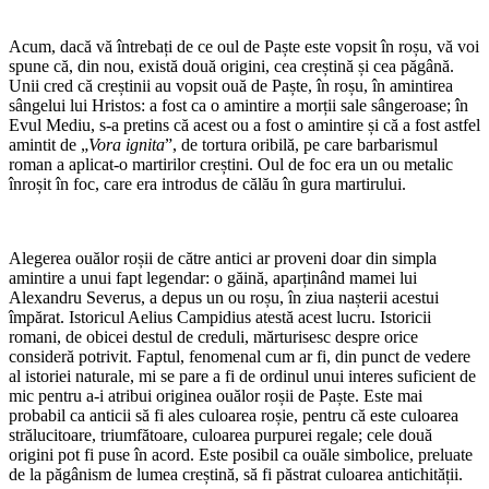
Acum, dacă vă întrebați de ce oul de Paște este vopsit în roșu, vă voi
spune că, din nou, există două origini, cea creștină și cea păgână.
Unii cred că creștinii au vopsit ouă de Paște, în roșu, în amintirea
sângelui lui Hristos: a fost ca o amintire a morții sale sângeroase; în
Evul Mediu, s-a pretins că acest ou a fost o amintire și că a fost astfel
amintit de „
Vora ignita
”, de tortura oribilă, pe care barbarismul
roman a aplicat-o martirilor creștini. Oul de foc era un ou metalic
înroșit în foc, care era introdus de călău în gura martirului.
Alegerea ouălor roșii de către antici ar proveni doar din simpla
amintire a unui fapt legendar: o găină, aparținând mamei lui
Alexandru Severus, a depus un ou roșu, în ziua nașterii acestui
împărat. Istoricul Aelius Campidius atestă acest lucru. Istoricii
romani, de obicei destul de creduli, mărturisesc despre orice
consideră potrivit. Faptul, fenomenal cum ar fi, din punct de vedere
al istoriei naturale, mi se pare a fi de ordinul unui interes suficient de
mic pentru a-i atribui originea ouălor roșii de Paște. Este mai
probabil ca anticii să fi ales culoarea roșie, pentru că este culoarea
strălucitoare, triumfătoare, culoarea purpurei regale; cele două
origini pot fi puse în acord. Este posibil ca ouăle simbolice, preluate
de la păgânism de lumea creștină, să fi păstrat culoarea antichității.