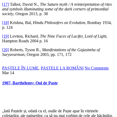
[17]
Talbot, David N.,
The Saturn myth / A reinterpretation of rites
and symbols illuminating some of the dark corners of primordial
society
, Oregon 2013, p. 38
[18]
Krishna, Bal,
Hindu Philosofers on Evolution
, Bombay 1934,
p. 124
[19]
Leviton, Richard,
The Nine Faces of Lucifer, Lord of Light
,
Hampton Roads 2004 p. 16
[20]
Roberts, Tyson R.,
Manifestations of the Gajasimha of
Suryavarman
, Oregon 2003, pp. 171, 172
PAȘTELE ÎN LUME
,
PAŞTELE LA ROMÂNI
No Comments
Mar
14
1907, Barthélemy: Oul de Paşte
„Iată Paștele și, odată cu el, ouăle de Paște apar în vitrinele
cofetarilor, ale patiserilor, ca să nu mai vorbim de cele ale băcănilor,