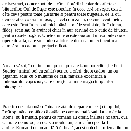
de bazaruri, comercianți de jucării, florării și chiar de orfertele
bijutierilor. Oul de Paște este popular; în ceea ce-l privește, există
câte ceva pentru toate gusturile și pentru toate bugetele, de la oul
democratic, colorat în roșu, și acela din zahăr, de cinci centimetri,
care este făcut în mașini mici, până la ouăle sculptate, fie în lemn,
fildeș, satin sau în argint și chiar în aur, servind ca o cutie de bijuterii
pentru casele bogate. Unele dintre aceste ouă sunt uneori adevărate
opere de artă, care sunt adesea folosite doar ca pretext pentru a
cumpăra un cadou la prețuri ridicate.
Nu am văzut, în ultimii ani, pe cel pe care l-am poreclit: „Le Petit
Sucrier” (micul bol cu zahăr) pentru a oferi, drept cadou, un ou
gigantic, adus cu o mulțime de caii, fantezie excentrică a
milionarului capricios, care dorește să imite magia timpurilor
mitologice.
Practica de a da ouă se întoarce atât de departe în ceața timpului,
încât spunând copiilor că ouăle pe care tocmai le-ați dat vin de la
Roma, nu îi mințiți, pentru că romanii au oferit, înaintea noastră, ouă
ca urare de noroc, cu ocazia noului an, care a începea la 1
aprilie. Romanii dețineau, fără îndoială, acest obicei al orientalilor, în