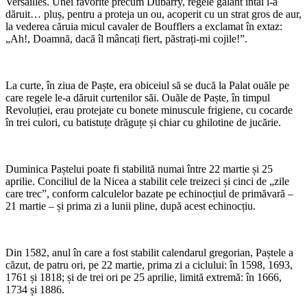
Versailles. Unei favorite precum Dubarry, regele galant întâi i-a
dăruit… pluș, pentru a proteja un ou, acoperit cu un strat gros de aur,
la vederea căruia micul cavaler de Boufflers a exclamat în extaz:
„Ah!, Doamnă, dacă îl mâncați fiert, păstrați-mi cojile!”.
La curte, în ziua de Paște, era obiceiul să se ducă la Palat ouăle pe
care regele le-a dăruit curtenilor săi. Ouăle de Paște, în timpul
Revoluției, erau protejate cu bonete minuscule frigiene, cu cocarde
în trei culori, cu batistuțe drăguțe și chiar cu ghilotine de jucărie.
Duminica Paștelui poate fi stabilită numai între 22 martie și 25
aprilie. Conciliul de la Nicea a stabilit cele treizeci și cinci de „zile
care trec”, conform calculelor bazate pe echinocțiul de primăvară –
21 martie – și prima zi a lunii pline, după acest echinocțiu.
Din 1582, anul în care a fost stabilit calendarul gregorian, Paștele a
căzut, de patru ori, pe 22 martie, prima zi a ciclului: în 1598, 1693,
1761 și 1818; și de trei ori pe 25 aprilie, limită extremă: în 1666,
1734 și 1886.