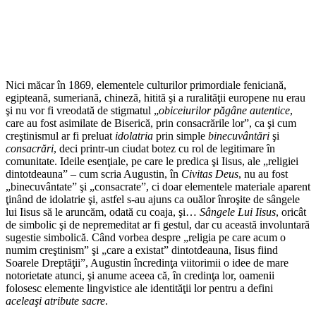
Nici măcar în 1869, elementele culturilor primordiale feniciană,
egipteană, sumeriană, chineză, hitită şi a ruralităţii europene nu erau
şi nu vor fi vreodată de stigmatul „
obiceiurilor păgâne autentice
,
care au fost asimilate de Biserică, prin consacrările lor”, ca şi cum
creştinismul ar fi preluat
idolatria
prin simple
binecuvântări
şi
consacrări
, deci printr-un ciudat botez cu rol de legitimare în
comunitate. Ideile esenţiale, pe care le predica şi Iisus, ale „religiei
dintotdeauna” – cum scria Augustin, în
Civitas Deus
, nu au fost
„binecuvântate” şi „consacrate”, ci doar elementele materiale aparent
ţinând de idolatrie şi, astfel s-au ajuns ca ouălor înroşite de sângele
lui Iisus să le aruncăm, odată cu coaja, şi…
Sângele Lui Iisus
, oricât
de simbolic şi de nepremeditat ar fi gestul, dar cu această involuntară
sugestie simbolică. Când vorbea despre „religia pe care acum o
numim creştinism” şi „care a existat” dintotdeauna, Iisus fiind
Soarele Dreptăţii”, Augustin încredinţa viitorimii o idee de mare
notorietate atunci, şi anume aceea că, în credinţa lor, oamenii
folosesc elemente lingvistice ale identităţii lor pentru a defini
aceleaşi atribute sacre
.