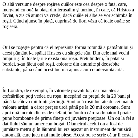
O altă versiune despre roşirea ouălor este cea despre o fată, care,
mergând cu ouă la piaţa din Ierusalim şi auzind, în cale, că Hristos a
înviat, a zis că atunci va crede, dacă ouăle ei albe se vor schimba în
roşii. Când ajunse în piaţă, cuprinsă de fiori văzu că toate ouăle se
roşiseră.
Oul se roşeşte pentru că el reprezintă forma rotundă a pământului şi
acest pământ l-a spălat Hristos cu sângele său. Din cele mai vechi
timpuri şi în toate ţările există ouă roşii. Pretutindeni, în palat şi
bordei, s-au făcut ouă roşii, colorate din anumite şi deosebite
substanţe, până când acest lucru a ajuns acum o adevărată artă.
În Londra, de exemplu, în vitrinele prăvăliilor, dar mai ales a
cofetăriilor, poţi vedea ou roşu, începând cu preţul de la 20 bani şi
până la câteva mii fonţi şterlingi. Sunt ouă roşii lucrate de cei mai de
valoare artişti, a căror preţ se urcă până pe la 20 mii coroane. Sunt
apoi ouă lucrate din os de elefant, înlăuntru cărora donatorul poate
pune bomboane de prima fineţe ori juvaiere preţioase. Un ou la fel a
dat fiului său un american bogat. Diametrul acelui ou a fost de
jumătate metru şi în lăuntrul lui era aşezat un instrument de muzică
automată, care juca mai multe piese. Acest ou se scrie că ar fi costat