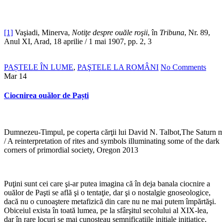
[1]
Vaşiadi, Minerva,
Notiţe despre ouăle roşii
, în
Tribuna
, Nr. 89,
Anul XI, Arad, 18 aprilie / 1 mai 1907, pp. 2, 3
PAȘTELE ÎN LUME
,
PAŞTELE LA ROMÂNI
No Comments
Mar
14
Ciocnirea ouălor de Paști
Dumnezeu-Timpul, pe coperta cărţii lui David N. Talbot,The Saturn 
/ A reinterpretation of rites and symbols illuminating some of the dark
corners of primordial society, Oregon 2013
Puţini sunt cei care şi-ar putea imagina că în deja banala ciocnire a
ouălor de Paşti se află şi o tentaţie, dar şi o nostalgie gnoseologice,
dacă nu o cunoaştere metafizică din care nu ne mai putem împărtăşi.
Obiceiul exista în toată lumea, pe la sfârşitul secolului al XIX-lea,
dar în rare locuri se mai cunoşteau semnificaţiile iniţiale iniţiatice,