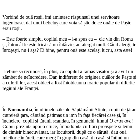
Vorbind de ouă roșii, îmi amintesc răspunsul unei servitoare
ingenioase, dat unui bebeluș care voia să știe de ce ouăle de Paște
erau roșii.
– Este foarte simplu, copilul meu – i-a spus ea – ele vin din Roma
și, întrucât le este frică să nu întârzie, au alergat mult. Când alergi, te
înroșești, nu-i așa? Ei bine, pentru ouă este același lucru, asta este!
Trebuie să recunosc, în plus, că copilul a rămas visător și a avut un
zâmbet de neîncredere. Dar, indiferent de originea ouălor de Paște și
a culorii lor, acest obicei a fost întotdeauna foarte popular în diferite
regiuni ale Franței.
În
Normandia
, în ultimele zile ale Săptămânii Sfinte, copiii de țăran
cutreieră țara, cântând pătimaș un imn în fața fiecărei case și, în
încheiere, copiii și țăranii scandau, în genunchi, imnul
O crux ave
!
Copiii prezintă apoi o cruce, împodobită cu flori proaspete și lemn
de cimișir binecuvântat, iar locuitorii, după ce o sărută, dau ouă
micilor cântăreți, care merg în grup din casă, în casă, și întind un