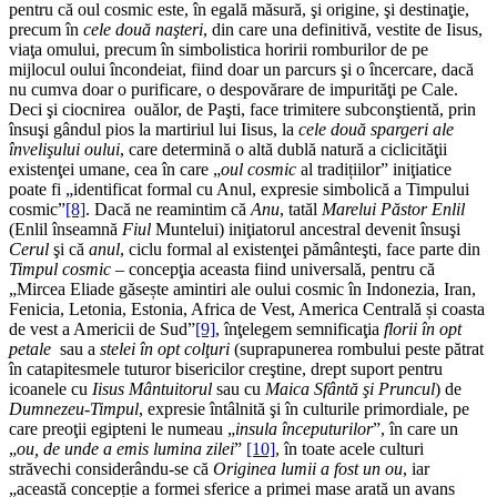
pentru că oul cosmic este, în egală măsură, şi origine, şi destinaţie,
precum în
cele două
naşteri
, din care una definitivă, vestite de Iisus,
viaţa omului, precum în simbolistica horirii romburilor de pe
mijlocul oului încondeiat, fiind doar un parcurs şi o încercare, dacă
nu cumva doar o purificare, o despovărare de impurităţi pe Cale.
Deci şi ciocnirea ouălor, de Paşti, face trimitere subconştientă, prin
însuşi gândul pios la martiriul lui Iisus, la
cele două spargeri ale
învelişului oului
, care determină o altă dublă natură a ciclicităţii
existenţei umane, cea în care „
oul cosmic
al tradițiilor” iniţiatice
poate fi „identificat formal cu Anul, expresie simbolică a Timpului
cosmic”
[8]
. Dacă ne reamintim că
Anu
, tatăl
Marelui Păstor Enlil
(Enlil înseamnă
Fiul
Muntelui) iniţiatorul ancestral devenit însuşi
Cerul
şi că
anul
, ciclu formal al existenţei pământeşti, face parte din
Timpul cosmic
– concepţia aceasta fiind universală, pentru că
„Mircea Eliade găsește amintiri ale oului cosmic în Indonezia, Iran,
Fenicia, Letonia, Estonia, Africa de Vest, America Centrală și coasta
de vest a Americii de Sud”
[9]
, înţelegem semnificaţia
florii în opt
petale
sau a
stelei în opt colţuri
(suprapunerea rombului peste pătrat
în catapitesmele tuturor bisericilor creştine, drept suport pentru
icoanele cu
Iisus Mântuitorul
sau cu
Maica Sfântă şi Pruncul
) de
Dumnezeu-Timpul
, expresie întâlnită şi în culturile primordiale, pe
care preoţii egipteni le numeau „
insula începuturilor
”, în care un
„
ou, de unde a emis lumina zilei
”
[10]
, în toate acele culturi
străvechi considerându-se că
Originea lumii a fost un ou
, iar
„această concepție a formei sferice a primei mase arată un avans