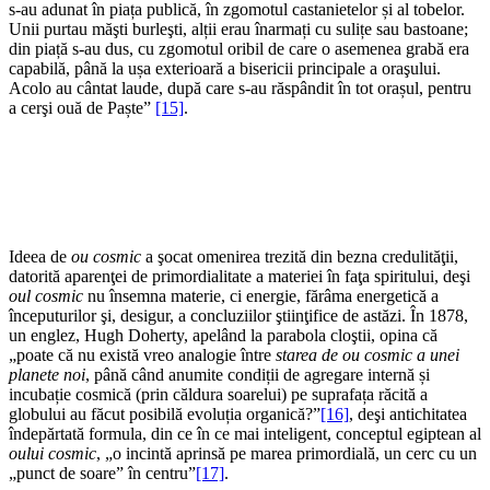
s-au adunat în piața publică, în zgomotul castanietelor și al tobelor.
Unii purtau măşti burleşti, alții erau înarmați cu sulițe sau bastoane;
din piață s-au dus, cu zgomotul oribil de care o asemenea grabă era
capabilă, până la ușa exterioară a bisericii principale a oraşului.
Acolo au cântat laude, după care s-au răspândit în tot orașul, pentru
a cerşi ouă de Paște”
[15]
.
Ideea de
ou cosmic
a şocat omenirea trezită din bezna credulităţii,
datorită aparenţei de primordialitate a materiei în faţa spiritului, deşi
oul cosmic
nu însemna materie, ci energie, fărâma energetică a
începuturilor şi, desigur, a concluziilor ştiinţifice de astăzi. În 1878,
un englez, Hugh Doherty, apelând la parabola cloştii, opina că
„poate că nu există vreo analogie între
starea de ou cosmic a unei
planete noi
, până când anumite condiții de agregare internă și
incubație cosmică (prin căldura soarelui) pe suprafața răcită a
globului au făcut posibilă evoluția organică?”
[16]
, deşi antichitatea
îndepărtată formula, din ce în ce mai inteligent, conceptul egiptean al
oului cosmic
, „o incintă aprinsă pe marea primordială, un cerc cu un
„punct de soare” în centru”
[17]
.