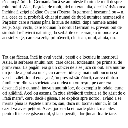
răscumpărării. În Germania încă se aminteşte foarte de mult despre
rolul oului. Aici, Paştele, de mult, nici nu erau alta, decât sărbătoarea
închinată zeiţei păgâne Ostera (Ostera, în germană înseamnă ou – n.
n.), ceea ce e, probabil, chiar şi numai de după numirea nemţească a
Paştelor, care a rămas până în ziua de astăzi, după numele acelei
zeiţe. Saşii vechi, care locuiau în nordul Germaniei, priveau oul de
simbolul reînvierii naturii şi, la serbările ce le aranjau în onoare a
acestei zeiţe, care era zeiţa primăverii, cinsteau, unul, altuia, ou.
Tot aşa făceau, încă în evul vechi , perşii c e locuiau în interiorul
Asiei, la serbarea anului nou, care cădea, totdeauna, pe prima zi de
primăvară. La păgâni era şi un obicei de a se juca cu oul. Era anume
un joc de-a „oul ascuns”, cu care se ridica şi mai mult bucuria şi
veselia zilei. Jocul era aşa că, în presară sărbătorii, careva dintr-o
familie ori dintr-o societate ascundea un ou roşu , pe care era
desenată şi o cunună, într-un anumit loc, de exemplu în odaie, curte
ori grădină. Acel ou ascuns, în ziua sărbătorii trebuia să fie găsit de o
„fată mare”, care, dacă-l găsea, i se explica spre noroc , având a se
mărita până la Paştele următor, sau, dacă nu tocmai atunci, în tot
cazul va avea peţitori. Acest joc era la ei foarte plăcut, mai ales
pentru fetele ce găseau oul, şi la superstiţia lor ţineau foarte tare.