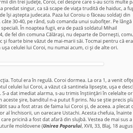
rmii din trei judeţe, Coroi, cel despre care s-au scris multe p
a predat singur, ca să scape de viaţa trudită de haiduc, a fu
de îşi aştepta judecata. Paza lui Coroiu o făceau soldaţi din
 câte 30-40, pe rând, sub comanda unui subofiţer. Pe lângă
 speciali. În noaptea fugii, era de pază soldatul Mihail
4, de fel din comuna Călăraşi, nu departe de Dorneşti, com
ic şi foarte bine văzut de mai-marii săi. Tocmai pentru că era
uşa celulei lui Coroi, nu numai acum, ci şi de alte ori.
cţia. Totul era în regulă. Coroi dormea. La ora 1, a venit ofiţ
tul celulei lui Coroi, a văzut că santinela lipseşte, uşa e des
 S-a dat imediat alarma, s-au trimis înştiinţări în celelalte o
 aceste şire, banditul n-a putut fi prins. Nu se ştie precis pl
ătit sau a fost atras de faima lui Coroi şi, de aceea. a plecat c
ctor al închisorii, un oarecare Ustachi. Acesta chefuia, înainte
 care pricină a fost dat afară din slujbă. Vestea de mai sus a
nuturile moldovene (
Unirea Poporului
, XVII, 33, Blaj, 18 augus