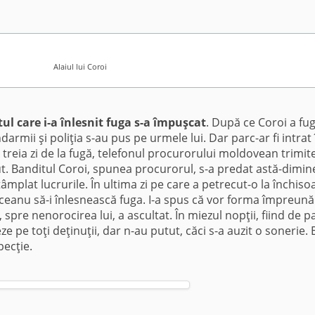
Alaiul lui Coroi
ul care i-a înlesnit fuga s-a împuşcat
. După ce Coroi a fug
armii şi poliţia s-au pus pe urmele lui. Dar parc-ar fi intrat 
 treia zi de la fugă, telefonul procurorului moldovean trimite
t. Banditul Coroi, spunea procurorul, s-a predat astă-dimin
mplat lucrurile. În ultima zi pe care a petrecut-o la închiso
iceanu să-i înlesnească fuga. I-a spus că vor forma împreună
spre nenorocirea lui, a ascultat. În miezul nopţii, fiind de pa
ze pe toţi deţinuţii, dar n-au putut, căci s-a auzit o sonerie. 
pecţie.