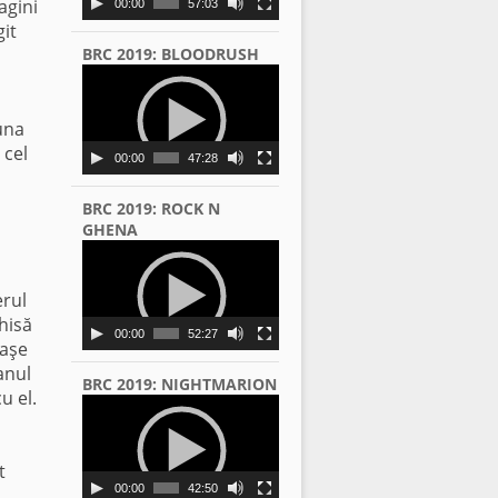
agini
00:00
57:03
git
BRC 2019: BLOODRUSH
Video
Player
una
 cel
00:00
47:28
BRC 2019: ROCK N
GHENA
Video
Player
erul
chisă
00:00
52:27
raşe
anul
BRC 2019: NIGHTMARION
u el.
Video
Player
t
00:00
42:50