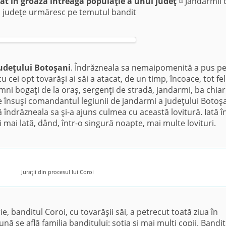
t în groază întreaga populaţie a unui judeţ
¤ Jandarmii 
 judeţe urmăresc pe temutul bandit
udeţului Botoşani
. Îndrăzneala sa nemaipomenită a pus p
 cei opt tovarăşi ai săi a atacat, de un timp, încoace, tot fe
mni bogaţi de la oraş, sergenţi de stradă, jandarmi, ba chiar
 pe însuşi comandantul legiunii de jandarmi a judeţului Botoşa
 îndrăzneala sa şi-a ajuns culmea cu această lovitură. Iată î
 mai lată, dând, într-o singură noapte, mai multe lovituri.
Juraţii din procesul lui Coroi
rie, banditul Coroi, cu tovarăşii săi, a petrecut toată ziua în
se află familia banditului: soţia şi mai mulţi copii. Bandiţi