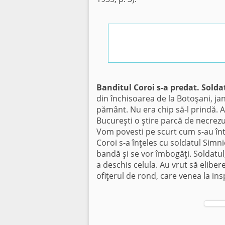
Banditul Coroi s-a predat. Soldat
din închisoarea de la Botoşani, jand
pământ. Nu era chip să-l prindă. A
Bucureşti o ştire parcă de necrezu
Vom povesti pe scurt cum s-au întâ
Coroi s-a înţeles cu soldatul Simn
bandă şi se vor îmbogăţi. Soldatul, 
a deschis celula. Au vrut să elibere
ofiţerul de rond, care venea la ins