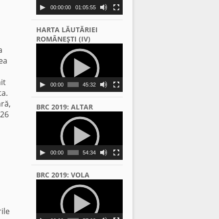
00:00:00
01:05:55
HARTA LĂUTĂRIEI
ROMÂNEŞTI (IV)
Video
a
Player
rea
it
00:00
45:32
ta.
ară,
BRC 2019: ALTAR
 26
Video
Player
00:00
54:34
BRC 2019: VOLA
Video
Player
ile