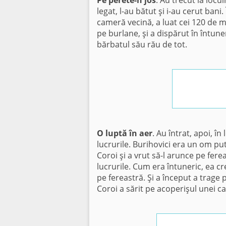
Pe perete-n jos
. Au trecut la locui
legat, l-au bătut şi i-au cerut bani
cameră vecină, a luat cei 120 de mii
pe burlane, şi a dispărut în întune
bărbatul său rău de tot.
O luptă în aer
. Au întrat, apoi, î
lucrurile. Burihovici era un om put
Coroi şi a vrut să-l arunce pe ferea
lucrurile. Cum era întuneric, ea c
pe fereastră. Şi a început a trage p
Coroi a sărit pe acoperişul unei ca