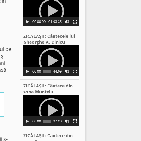
din
Player
00:00:00
01:03:35
ZICĂLAŞII: Cântecele lui
e
Gheorghe A. Dinicu
Video
lul de
Player
 şi
ni,
nsă
00:00
44:09
ZICĂLAŞII: Cântece din
zona Muntelui
Video
Player
00:00
37:23
ZICĂLAŞII: Cântece din
i s-