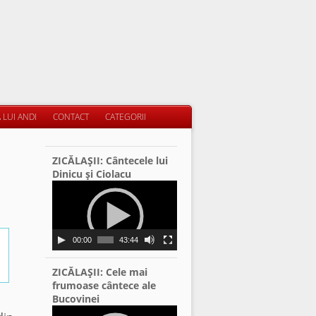
 LUI ANDI
CONTACT
CATEGORII
ZICĂLAŞII: Cântecele lui
Dinicu şi Ciolacu
Video
Player
00:00
43:44
ZICĂLAŞII: Cele mai
frumoase cântece ale
Bucovinei
Video