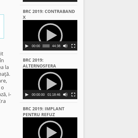
BRC 2019: CONTRABAND
X
Video
Player
00:00
44:38
it
în
BRC 2019:
ALTERNOSFERA
a la
Video
eaţă.
Player
are,
 o
ză, i-
00:00:00
01:18:46
Era
BRC 2019: IMPLANT
PENTRU REFUZ
Video
Player