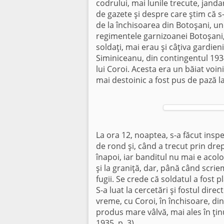
codrului, mai lunile trecute, janda
de gazete şi despre care ştim că s-
de la închisoarea din Botoşani, un
regimentele garnizoanei Botoşani,
soldaţi, mai erau şi câţiva gardieni
Siminiceanu, din contingentul 193
lui Coroi. Acesta era un băiat voin
mai destoinic a fost pus de pază la 
La ora 12, noaptea, s-a făcut inspe
de rond şi, când a trecut prin drep
înapoi, iar banditul nu mai e acolo.
şi la graniţă, dar, până când scriem
fugii. Se crede că soldatul a fost pl
S-a luat la cercetări şi fostul dire
vreme, cu Coroi, în închisoare, din
produs mare vâlvă, mai ales în ţi
1935, p. 3).