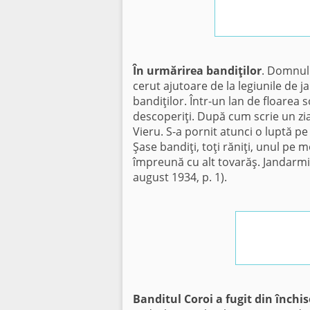
În urmărirea bandiţilor
. Domnul
cerut ajutoare de la legiunile de j
bandiţilor. Într-un lan de floarea 
descoperiţi. După cum scrie un ziar
Vieru. S-a pornit atunci o luptă pe 
Şase bandiţi, toţi răniţi, unul pe 
împreună cu alt tovarăş. Jandarmii
august 1934, p. 1).
Banditul Coroi a fugit din închi