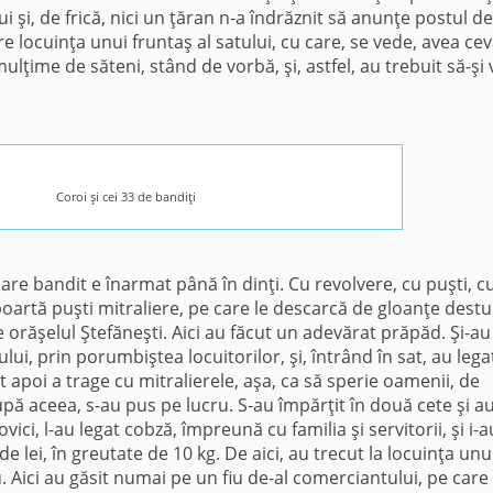
ui şi, de frică, nici un ţăran n-a îndrăznit să anunţe postul de
e locuinţa unui fruntaş al satului, cu care, se vede, avea ce
 mulţime de săteni, stând de vorbă, şi, astfel, au trebuit să-şi
Coroi şi cei 33 de bandiţi
care bandit e înarmat până în dinţi. Cu revolvere, cu puşti, c
poartă puşti mitraliere, pe care le descarcă de gloanţe destu
e orăşelul Ştefăneşti. Aici au făcut un adevărat prăpăd. Şi-au
lui, prin porumbiştea locuitorilor, şi, întrând în sat, au lega
 apoi a trage cu mitralierele, aşa, ca să sperie oamenii, de
upă aceea, s-au pus pe lucru. S-au împărţit în două cete şi a
ici, l-au legat cobză, împreună cu familia şi servitorii, şi i-a
e lei, în greutate de 10 kg. De aici, au trecut la locuinţa unu
Aici au găsit numai pe un fiu de-al comerciantului, pe care 