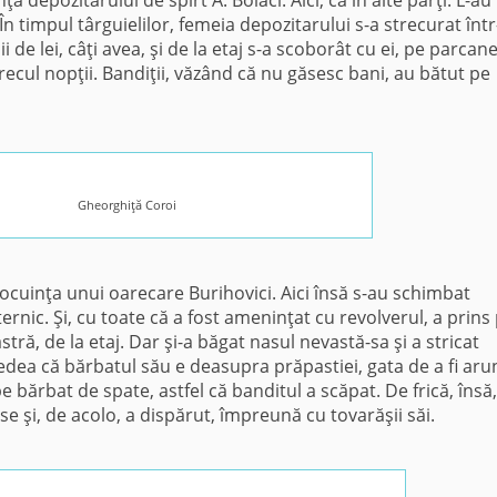
nţa depozitarului de spirt A. Bolaci. Aici, ca în alte părţi. L-au
. În timpul târguielilor, femeia depozitarului s-a strecurat înt
 de lei, câţi avea, şi de la etaj s-a scoborât cu ei, pe parcane
recul nopţii. Bandiţii, văzând că nu găsesc bani, au bătut pe
Gheorghiţă Coroi
n locuinţa unui oarecare Burihovici. Aici însă s-au schimbat
ernic. Şi, cu toate că a fost ameninţat cu revolverul, a prins
stră, de la etaj. Dar şi-a băgat nasul nevastă-sa şi a stricat
redea că bărbatul său e deasupra prăpastiei, gata de a fi aru
e bărbat de spate, astfel că banditul a scăpat. De frică, însă,
se şi, de acolo, a dispărut, împreună cu tovarăşii săi.