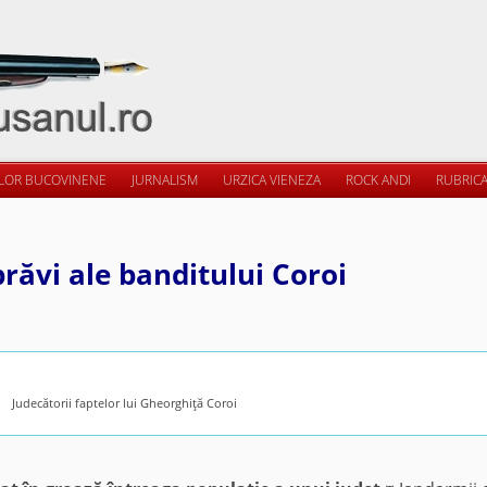
ILOR BUCOVINENE
JURNALISM
URZICA VIENEZA
ROCK ANDI
RUBRICA
prăvi ale banditului Coroi
Judecătorii faptelor lui Gheorghiţă Coroi