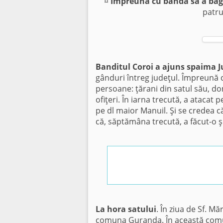
¤
Împreună cu banda sa a băga
patru
Banditul Coroi a ajuns spaima J
gânduri întreg judeţul. Împreună cu
persoane: ţărani din satul său, do
ofiţeri. În iarna trecută, a atacat
pe dl maior Manuil. Şi se credea că
că, săptămâna trecută, a făcut-o şi
La hora satului
. În ziua de Sf. Mă
comuna Guranda. În această comună 