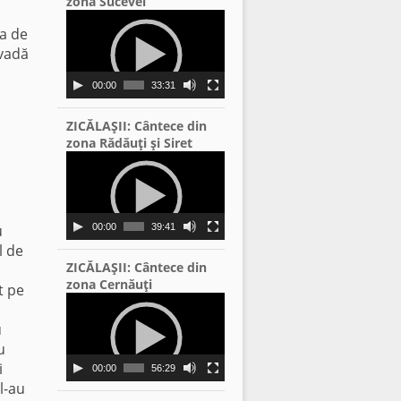
zona Sucevei
Video
va de
Player
 vadă
00:00
33:31
ZICĂLAŞII: Cântece din
zona Rădăuţi şi Siret
Video
Player
u
00:00
39:41
l de
ZICĂLAŞII: Cântece din
zona Cernăuţi
t pe
Video
Player
u
u
i
00:00
56:29
l-au