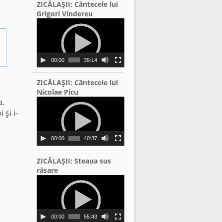
ZICĂLAŞII: Cântecele lui
Grigori Vindereu
Video
Player
00:00
39:14
ZICĂLAŞII: Cântecele lui
Nicolae Picu
a.
Video
Player
 şi i-
00:00
40:37
ZICĂLAŞII: Steaua sus
răsare
Video
Player
00:00
55:43