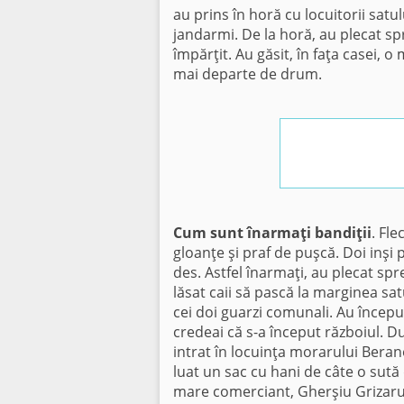
au prins în horă cu locuitorii satul
jandarmi. De la horă, au plecat spr
împărţit. Au găsit, în faţa casei, o
mai departe de drum.
Cum sunt înarmaţi bandiţii
. Fle
gloanţe şi praf de puşcă. Doi inşi 
des. Astfel înarmaţi, au plecat spr
lăsat caii să pască la marginea satu
cei doi guarzi comunali. Au început
credeai că s-a început războiul. D
intrat în locuinţa morarului Beranov
luat un sac cu hani de câte o sută d
mare comerciant, Gherşiu Grizaru. 