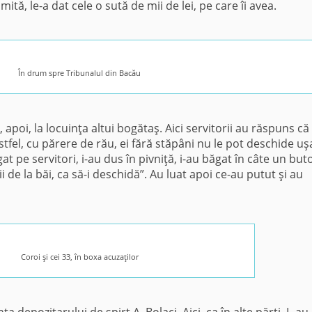
tă, le-a dat cele o sută de mii de lei, pe care îi avea.
În drum spre Tribunalul din Bacău
, apoi, la locuinţa altui bogătaş. Aici servitorii au răspuns că
 astfel, cu părere de rău, ei fără stăpâni nu le pot deschide uş
t pe servitori, i-au dus în pivniţă, i-au băgat în câte un butoi
 de la băi, ca să-i deschidă”. Au luat apoi ce-au putut şi au
Coroi şi cei 33, în boxa acuzaţilor