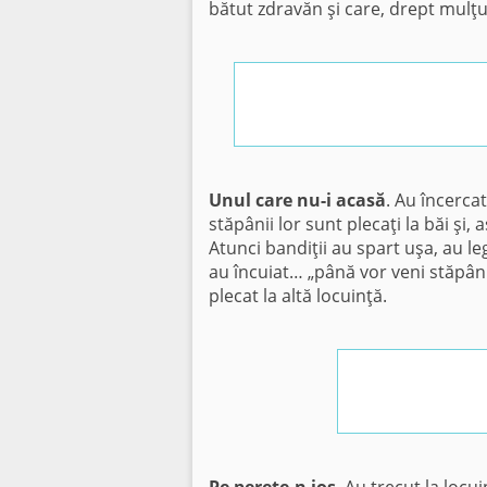
bătut zdravăn şi care, drept mulţumi
Unul care nu-i acasă
. Au încercat
stăpânii lor sunt plecaţi la băi şi,
Atunci bandiţii au spart uşa, au lega
au încuiat… „până vor veni stăpânii
plecat la altă locuinţă.