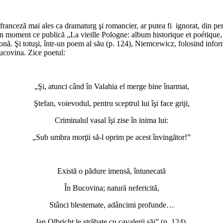
 franceză mai ales ca dramaturg şi romancier, ar putea fi ignorat, din p
in moment ce publică „La vieille Pologne: album historique et poétique, 
nă. Şi totuşi, într-un poem al său (p. 124), Niemcewicz, folosind informa
Bucovina. Zice poetul:
„Şi, atunci când în Valahia el merge bine înarmat,
Ştefan, voievodul, pentru sceptrul lui îşi face griji,
Criminalul vasal îşi zise în inima lui:
„Sub umbra morţii să-l oprim pe acest învingător!”
*
Există o pădure imensă, întunecată
În Bucovina; natură nefericită,
Stânci blestemate, adâncimi profunde…
Jan Olbricht le străbate cu cavalerii săi” (p. 124).