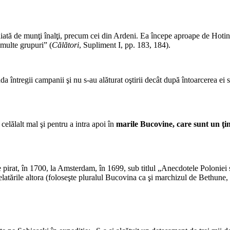
*
tăiată de munţi înalţi, precum cei din Ardeni. Ea începe aproape de Hotin,
 multe grupuri” (
Călători
, Supliment I, pp. 183, 184).
*
da întregii campanii şi nu s-au alăturat oştirii decât după întoarcerea ei
*
celălalt mal şi pentru a intra apoi în
marile Bucovine, care sunt un ţi
*
ie pirat, în 1700, la Amsterdam, în 1699, sub titlul „Anecdotele Poloniei
elatările altora (foloseşte pluralul Bucovina ca şi marchizul de Bethune,
*