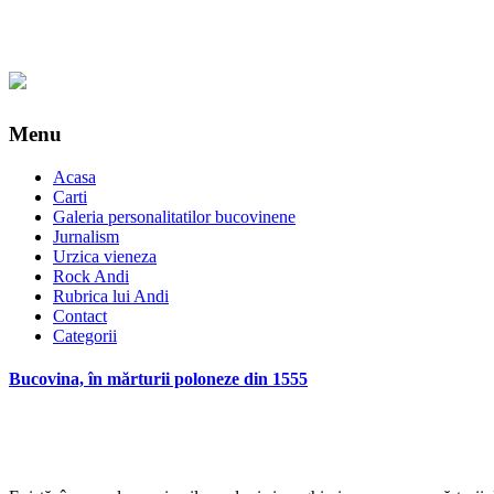
Menu
Acasa
Carti
Galeria personalitatilor bucovinene
Jurnalism
Urzica vieneza
Rock Andi
Rubrica lui Andi
Contact
Categorii
Bucovina, în mărturii poloneze din 1555