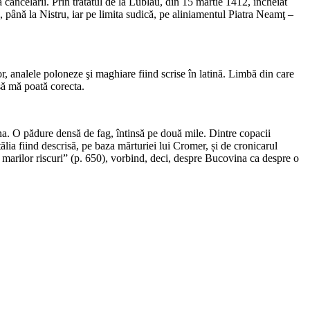
cancelarii. Prin tratatul de la Lublau, din 15 martie 1412, încheiat
 până la Nistru, iar pe limita sudică, pe aliniamentul Piatra Neamţ –
or, analele poloneze şi maghiare fiind scrise în latină. Limbă din care
 să mă poată corecta.
na. O pădure densă de fag, întinsă pe două mile. Dintre copacii
tălia fiind descrisă, pe baza mărturiei lui Cromer, și de cronicarul
 marilor riscuri” (p. 650), vorbind, deci, despre Bucovina ca despre o