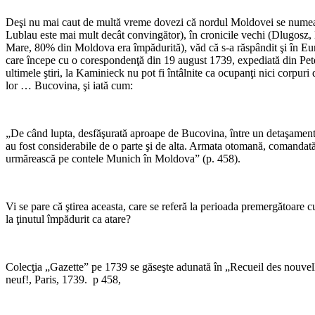
Deşi nu mai caut de multă vreme dovezi că nordul Moldovei se numea B
Lublau este mai mult decât convingător), în cronicile vechi (Dlugosz, K
Mare, 80% din Moldova era împădurită), văd că s-a răspândit şi în Eur
care începe cu o corespondenţă din 19 august 1739, expediată din Pete
ultimele ştiri, la Kaminieck nu pot fi întâlnite ca ocupanţi nici corpuri 
lor … Bucovina, şi iată cum:
„De când lupta, desfăşurată aproape de Bucovina, între un detaşament al
au fost considerabile de o parte şi de alta. Armata otomană, comandată d
urmărească pe contele Munich în Moldova” (p. 458).
Vi se pare că ştirea aceasta, care se referă la perioada premergătoare
la ţinutul împădurit ca atare?
Colecţia „Gazette” pe 1739 se găseşte adunată în „Recueil des nouvelles
neuf!, Paris, 1739. p 458,