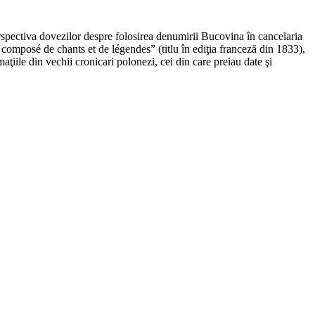
erspectiva dovezilor despre folosirea denumirii Bucovina în cancelaria
composé de chants et de légendes” (titlu în ediţia franceză din 1833),
ţiile din vechii cronicari polonezi, cei din care preiau date şi