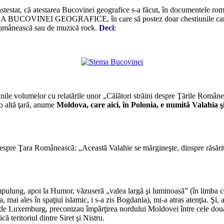
testat, că atestarea Bucovinei geografice s-a făcut, în documentele român
EA BUCOVINEI GEOGRAFICE, în care să postez doar chestiunile care îmi 
e românească sau de muzică rock.
Deci
:
*
*
aginile volumelor cu relatările unor „Călători străini despre Ţările Român
 o altă ţară, anume
Moldova, care aici, în Polonia, e numită Valahia
*
 despre Ţara Românească: „Această Valahie se mărgineşte, dinspre răsări
*
ulung, apoi la Humor, văzuseră „valea largă şi luminoasă” (în limba ce
ai ales în spaţiul islamic, i s-a zis Bogdania), mi-a atras atenţia. Şi, a
d de Luxemburg, preconizau împărţirea nordului Moldovei între cele două
ică teritoriul dintre Siret şi Nistru.