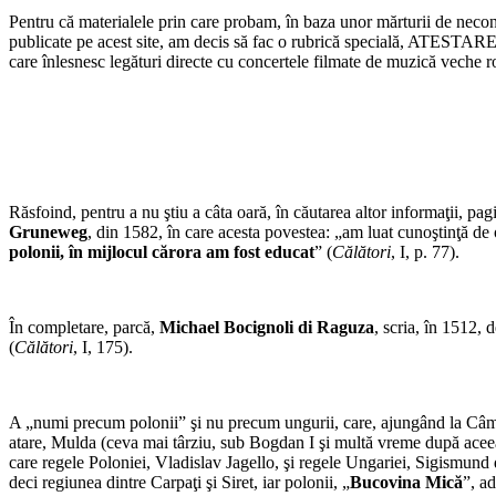
Pentru că materialele prin care probam, în baza unor mărturii de necons
publicate pe acest site, am decis să fac o rubrică specială, ATESTAR
care înlesnesc legături directe cu concertele filmate de muzică vech
Răsfoind, pentru a nu ştiu a câta oară, în căutarea altor informaţii, p
Gruneweg
, din 1582, în care acesta povestea: „am luat cunoştinţă de
polonii, în mijlocul cărora am fost educat
” (
Călători
, I, p. 77).
În completare, parcă,
Michael Bocignoli di Raguza
, scria, în 1512,
(
Călători
, I, 175).
A „numi precum polonii” şi nu precum ungurii, care, ajungând la Câmp
atare, Mulda (ceva mai târziu, sub Bogdan I şi multă vreme după aceea, m
care regele Poloniei, Vladislav Jagello, şi regele Ungariei, Sigismun
deci regiunea dintre Carpaţi şi Siret, iar polonii, „
Bucovina Mică
”, ad