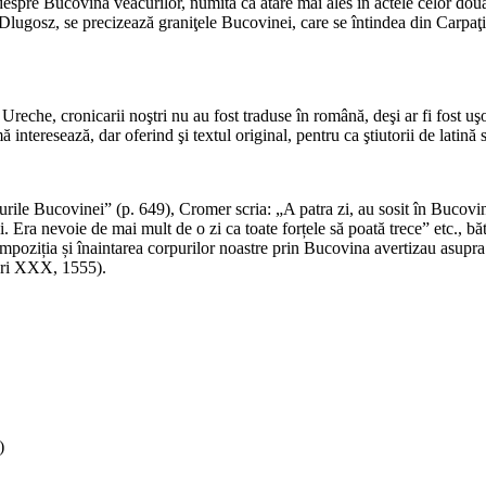
despre Bucovina veacurilor, numită ca atare mai ales în actele celor două 
lugosz, se precizează graniţele Bucovinei, care se întindea din Carpaţi,
*
Ureche, cronicarii noştri nu au fost traduse în română, deşi ar fi fost uş
interesează, dar oferind şi textul original, pentru ca ştiutorii de latină
rile Bucovinei” (p. 649), Cromer scria: „A patra zi, au sosit în Bucovi
i. Era nevoie de mai mult de o zi ca toate forțele să poată trece” etc., bă
mpoziția și înaintarea corpurilor noastre prin Bucovina avertizau asupra
bri XXX, 1555).
)
*