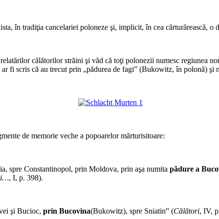
*
sta, în tradiţia cancelariei poloneze şi, implicit, în cea cărturărească,
*
elatărilor călătorilor străini şi văd că toţi polonezii numesc regiunea n
 ar fi scris că au trecut prin „pădurea de fagi” (Bukowitz, în polonă) şi
*
*
agmente de memorie veche a popoarelor mărturisitoare:
*
ia, spre Constantinopol, prin Moldova, prin aşa numita
pădure a Buco
ri…
, I, p. 398).
*
vei şi Bucioc,
prin Bucovina
(Bukowitz), spre Sniatin” (
Călători
, IV, p