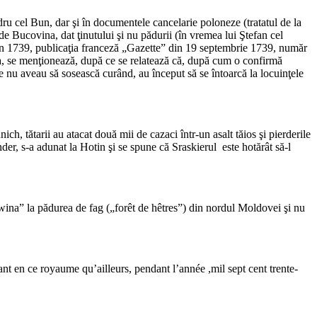
 cel Bun, dar şi în documentele cancelarie poloneze (tratatul de la
de Bucovina, dat ţinutului şi nu pădurii (în vremea lui Ştefan cel
 în 1739, publicaţia franceză „Gazette” din 19 septembrie 1739, număr
a, se menţionează, după ce se relatează că, după cum o confirmă
ăine nu aveau să sosească curând, au început să se întoarcă la locuinţele
, tătarii au atacat două mii de cazaci într-un asalt tăios şi pierderile
der, s-a adunat la Hotin şi se spune că Sraskierul este hotărât să-l
owina” la pădurea de fag („forêt de hêtres”) din nordul Moldovei şi nu
ant en ce royaume qu’ailleurs, pendant l’année ,mil sept cent trente-