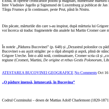
Există, în operele cronicarilor poloni şi maghiari, numeroase mărturii 
între Vladislav Jagello şi Sigismund de Luxemburg şi publicat de Jan D
Târgu Frumos şi în continuare, peste Prut, până în Nistru.
Din păcate, mărturiile din care s-au inspirat, după mărturia lui Grigore 
voi încerca să traduc fragmentele din analele lui Martin Cromer care mă 
În notele „Pădurea Bucovinei” (p. 648) și „Dezastrul polonilor cu pădu
Bucovinei s-au auzit strigăte: pe o râpă abruptă și aspră, plină de stânc
Grigore Ureche. Într-o altă notă, continuatoare, Cromer scria că și „co
regiune (Cromeri, Martini,
De origine et rebus Gestis Polonorum
, Li
ATESTAREA BUCOVINEI GEOGRAFICE
No Comments
Oct
16
„O pădure imensă, întunecată, în Bucovina”
Codrul Cozminului – desen de Mattias Adolf Charlemont (1820-1871