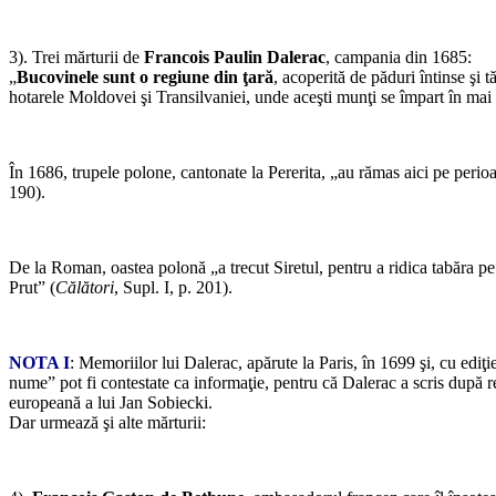
3). Trei mărturii de
Francois Paulin Dalerac
, campania din 1685:
„
Bucovinele sunt o regiune din ţară
, acoperită de păduri întinse şi 
hotarele Moldovei şi Transilvaniei, unde aceşti munţi se împart în mai
În 1686, trupele polone, cantonate la Pererita, „au rămas aici pe perioa
190).
De la Roman, oastea polonă „a trecut Siretul, pentru a ridica tabăra pe 
Prut” (
Călători
, Supl. I, p. 201).
NOTA I
: Memoriilor lui Dalerac, apărute la Paris, în 1699 şi, cu ediţ
nume” pot fi contestate ca informaţie, pentru că Dalerac a scris după r
europeană a lui Jan Sobiecki.
Dar urmează şi alte mărturii: