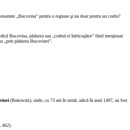
 o denumire „Bucovina” pentru o regiune şi nu doar pentru un codru?
ordică Bucovina, pădurea sau „codrul ei înfricoşător” fiind menţionat
 nu „prin pădurea Bucovinei”.
vinei
(Bukowitz), unde, cu 73 ani în urmă, adică în anul 1497, au fost
. 462).