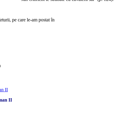
*
ărturii, pe care le-am postat în
*
*
9
man II
*