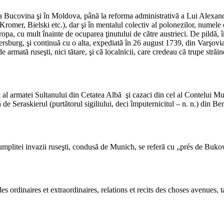
ucovina şi în Moldova, până la reforma administrativă a Lui Alexandru
romer, Bielski etc.), dar şi în mentalul colectiv al polonezilor, numele 
opa, cu mult înainte de ocuparea ţinutului de către austrieci. De pildă,
rsburg, şi continuă cu o alta, expediată în 26 august 1739, din Varşovi
de armată ruseşti, nici tătare, şi că localnicii, care credeau că trupe str
 armatei Sultanului din Cetatea Albă şi cazaci din cel al Contelui Munich
e Seraskierul (purtătorul sigiliului, deci împuternicitul – n. n.) din Ben
 cumplitei invazii ruseşti, condusă de Munich, se referă cu „prés de Buk
 ordinaires et extraordinaires, relations et recits des choses avenues, t
*