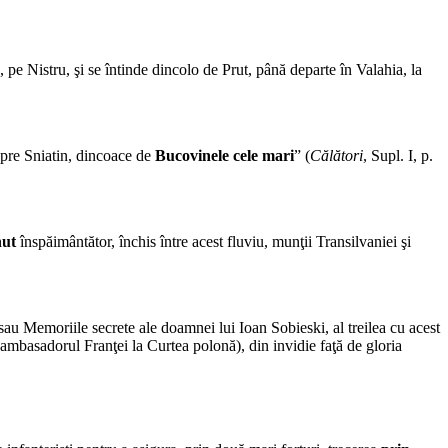
 pe Nistru, şi se întinde dincolo de Prut, până departe în Valahia, la
 spre Sniatin, dincoace de
Bucovinele cele mari
” (
Călători
, Supl. I, p.
nut
înspăimântător, închis între acest fluviu, munţii Transilvaniei şi
 sau Memoriile secrete ale doamnei lui Ioan Sobieski, al treilea cu acest
 ambasadorul Franţei la Curtea polonă), din invidie faţă de gloria