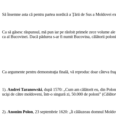
Să însemne asta că pentru partea nordică a Ţării de Sus a Moldovei exi
Ca să găsesc răspunsul, mă pun iar pe răsfoit primele zece volume ale r
ca al Bucovinei. Dacă pădurea s-ar fi numit Bucovina, călătorii poloni
Ca argumente pentru demonstraţia finală, vă reproduc doar câteva fr
1).
Andrei Taranowski
, după 1570: „Cum am călătorit eu, din Polon
ucişi de către moldoveni, într-o singură zi, 50.000 de poloni” (
Călăto
2).
Anonim Polon
, 23 septembrie 1620: „îi călăuzeau domnul Moldo