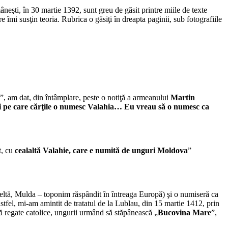
eşti, în 30 martie 1392, sunt greu de găsit printre miile de texte
susţin teoria. Rubrica o găsiţi în dreapta paginii, sub fotografiile
e”, am dat, din întâmplare, peste o notiţă a armeanului
Martin
 şi pe care cărţile o numesc Valahia… Eu vreau să o numesc ca
t, cu
cealaltă Valahie, care e numită de unguri Moldova
”
ltă, Mulda – toponim răspândit în întreaga Europă) şi o numiseră ca
stfel, mi-am amintit de tratatul de la Lublau, din 15 martie 1412, prin
 regate catolice, ungurii urmând să stăpânească „
Bucovina Mare
”,