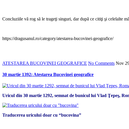
Concluziile vă rog să le trageţi singuri, dar după ce citiţi şi celelalte m
https://dragusanul.ro/category/atestarea-bucovinei-geografice/
ATESTAREA BUCOVINEI GEOGRAFICE
No Comments
Nov
2
30 martie 1392: Atestarea Bucovinei geografice
Uricul din 30 martie 1292, semnat de bunicul lui Vlad Ţepeş, Ro
Traducerea uricului doar cu “bucovina”