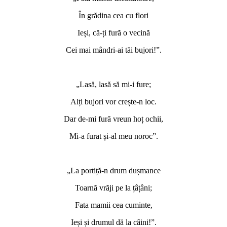
În grădina cea cu flori
Ieși, că-ți fură o vecină
Cei mai mândri-ai tăi bujori!”.
„Lasă, lasă să mi-i fure;
Alți bujori vor crește-n loc.
Dar de-mi fură vreun hoț ochii,
Mi-a furat și-al meu noroc”.
„La portiță-n drum dușmance
Toarnă vrăji pe la țâțâni;
Fata mamii cea cuminte,
Ieși și drumul dă la câini!”.