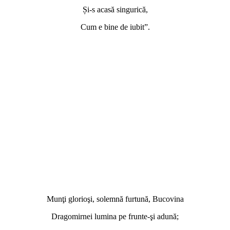
Și-s acasă singurică,
Cum e bine de iubit”.
Munţi glorioşi, solemnă furtună, Bucovina
Dragomirnei lumina pe frunte-şi adună;