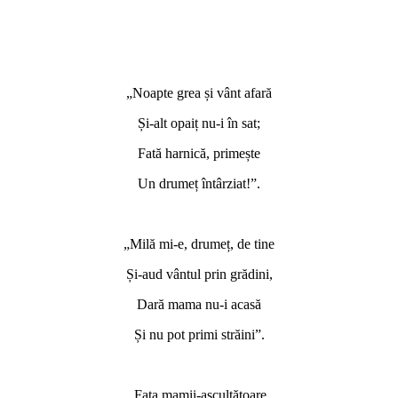
„Noapte grea și vânt afară
Și-alt opaiț nu-i în sat;
Fată harnică, primește
Un drumeț întârziat!”.
„Milă mi-e, drumeț, de tine
Și-aud vântul prin grădini,
Dară mama nu-i acasă
Și nu pot primi străini”.
„Fata mamii-ascultătoare,