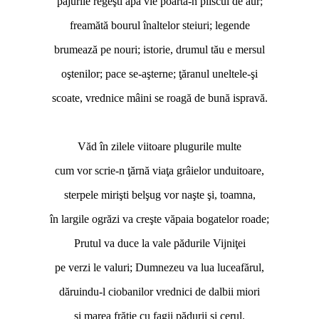
pajurile regeşti apă vie poartă-n pliscul de aur;
freamătă bourul înaltelor steiuri; legende
brumează pe nouri; istorie, drumul tău e mersul
oştenilor; pace se-aşterne; ţăranul uneltele-şi
scoate, vrednice mâini se roagă de bună ispravă.
Văd în zilele viitoare plugurile multe
cum vor scrie-n ţărnă viaţa grâielor unduitoare,
sterpele mirişti belşug vor naşte şi, toamna,
în largile ogrăzi va creşte văpaia bogatelor roade;
Prutul va duce la vale pădurile Vijniţei
pe verzi le valuri; Dumnezeu va lua luceafărul,
dăruindu-l ciobanilor vrednici de dalbii miori
şi marea frăţie cu fagii pădurii şi cerul.