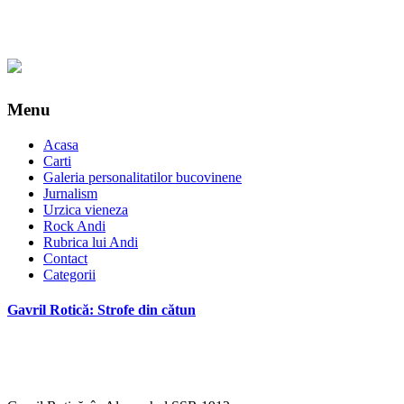
Menu
Acasa
Carti
Galeria personalitatilor bucovinene
Jurnalism
Urzica vieneza
Rock Andi
Rubrica lui Andi
Contact
Categorii
Gavril Rotică: Strofe din cătun