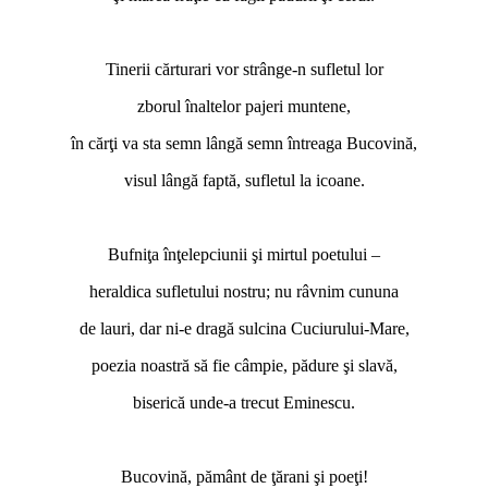
Tinerii cărturari vor strânge-n sufletul lor
zborul înaltelor pajeri muntene,
în cărţi va sta semn lângă semn întreaga Bucovină,
visul lângă faptă, sufletul la icoane.
Bufniţa înţelepciunii şi mirtul poetului –
heraldica sufletului nostru; nu râvnim cununa
de lauri, dar ni-e dragă sulcina Cuciurului-Mare,
poezia noastră să fie câmpie, pădure şi slavă,
biserică unde-a trecut Eminescu.
Bucovină, pământ de ţărani şi poeţi!