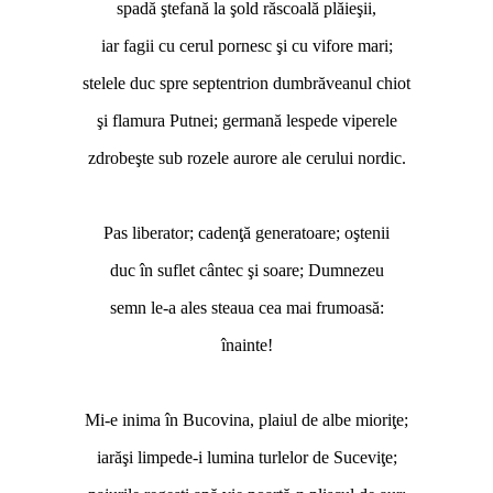
spadă ştefană la şold răscoală plăieşii,
iar fagii cu cerul pornesc şi cu vifore mari;
stelele duc spre septentrion dumbrăveanul chiot
şi flamura Putnei; germană lespede viperele
zdrobeşte sub rozele aurore ale cerului nordic.
Pas liberator; cadenţă generatoare; oştenii
duc în suflet cântec şi soare; Dumnezeu
semn le-a ales steaua cea mai frumoasă:
înainte!
Mi-e inima în Bucovina, plaiul de albe mioriţe;
iarăşi limpede-i lumina turlelor de Suceviţe;