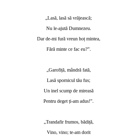
„Lasă, lasă să vrăjească;
Nu le-ajută Dumnezeu.
Dar de-mi fură vreun hoț mintea,
Fără minte ce fac eu?”.
„Garofiță, mândră fată,
Lasă spornicul tău fus;
Un inel scump de mireasă
Pentru deget ți-am adus!”.
„Trandafir frumos, bădiță,
Vino, vino; te-am dorit