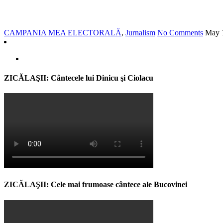
CAMPANIA MEA ELECTORALĂ
,
Jurnalism
No Comments
May
ZICĂLAŞII: Cântecele lui Dinicu şi Ciolacu
ZICĂLAŞII: Cele mai frumoase cântece ale Bucovinei