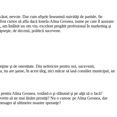
rat, nevoie. Dar cum afişele înseamnă naivităţi de partide, fie
am fost curios să aflu dacă Ionela-Alina Geonea, nume pe care îl auzeam
, am întâlnit un om viu, excelent pregătit profesional în marketing şi
ipseşte, de decenii, politicii sucevene.
ţime şi de onestitate. Din nefericire pentru noi, sucevenii,
, nu are şanse, în acest târg, nici măcar să iasă consilier municipal, iar
 pentru Alina Geonea, votând-o şi sfătuind şi pe alţii să o facă?
e nu vrem să ne mai lăsăm prostiţi? Nu o cunosc pe Alina Geonea, dar
mesager al ultimelor noastre speranţe?