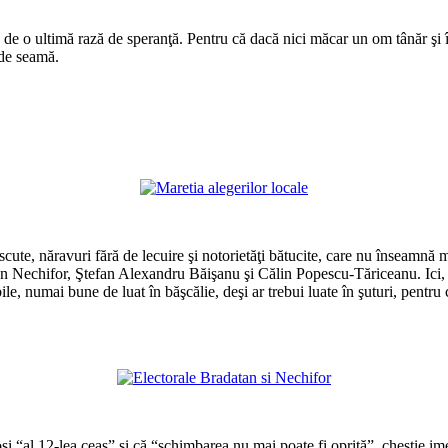
 de o ultimă rază de speranţă. Pentru că dacă nici măcar un om tânăr şi 
 de seamă.
*
ute, năravuri fără de lecuire şi notorietăţi bătucite, care nu înseamnă ma
 Nechifor, Ştefan Alexandru Băişanu şi Călin Popescu-Tăriceanu. Ici, colo
ile, numai bune de luat în băşcălie, deşi ar trebui luate în şuturi, pentr
*
*
sosi “al 12-lea ceas” şi că “schimbarea nu mai poate fi oprită”, chestie