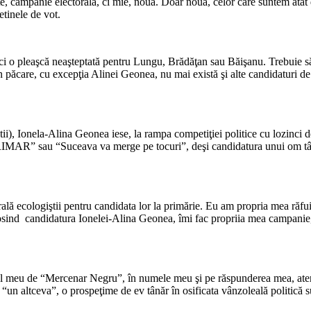
, campanie electorală, ci mie, nouă. Doar nouă, celor care suntem atât de
tinele de vot.
*
ci o pleaşcă neaşteptată pentru Lungu, Brădăţan sau Băişanu. Trebuie să 
care, cu excepţia Alinei Geonea, nu mai există şi alte candidaturi de 
*
tii), Ionela-Alina Geonea iese, la rampa competiţiei politice cu lozinci 
AR” sau “Suceava va merge pe tocuri”, deşi candidatura unui om tânăr
*
lă ecologiştii pentru candidata lor la primărie. Eu am propria mea răfuială
olosind candidatura Ionelei-Alina Geonea, îmi fac propriia mea campanie, cu
*
iul meu de “Mercenar Negru”, în numele meu şi pe răspunderea mea, aten
ă “un altceva”, o prospeţime de ev tânăr în osificata vânzoleală politică