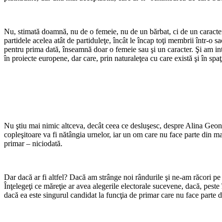
Nu, stimată doamnă, nu de o femeie, nu de un bărbat, ci de un caracter
partidele acelea atât de partiduleţe, încât le încap toţi membrii într
pentru prima dată, înseamnă doar o femeie sau şi un caracter. Şi am int
în proiecte europene, dar care, prin naturaleţea cu care există şi în spaţ
Nu ştiu mai nimic altceva, decât ceea ce desluşesc, despre Alina Geonea
copleşitoare va fi nătângia urnelor, iar un om care nu face parte din maf
primar – niciodată.
Dar dacă ar fi altfel? Dacă am strânge noi rândurile şi ne-am răcori pe 
Înţelegeţi ce măreţie ar avea alegerile electorale sucevene, dacă, pest
dacă ea este singurul candidat la funcţia de primar care nu face parte 