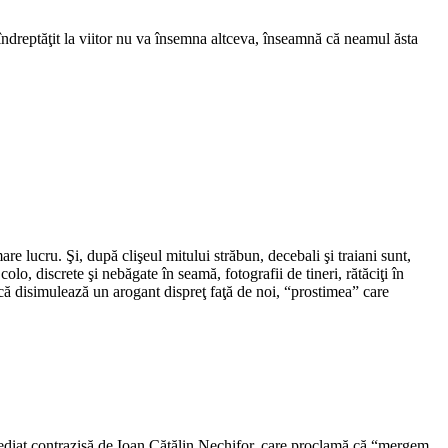
îndreptăţit la viitor nu va însemna altceva, înseamnă că neamul ăsta
re lucru. Şi, după clişeul mitului străbun, decebali şi traiani sunt,
, discrete şi nebăgate în seamă, fotografii de tineri, rătăciţi în
u că disimulează un arogant dispreţ faţă de noi, “prostimea” care
 imediat contrazisă de Ioan Cătălin Nechifor, care proclamă că “mergem