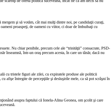
 scârbiţi de oferta politică suceveană, încât fie că am decis să nu
mergem şi să votăm, cât mai mulţi dintre noi, pe candidaţii curaţi,
oameni proaspeţi, de oameni cu viitor, ci doar de îmbuibaţi cu
desuete. Nu chiar penibile, precum cele ale “trinităţii” consacrate, PSD-
 înseamnă, într-un oraş precum acesta, în care un tânăr, dacă nu
 cu tristele figuri ale zilei, cu expiratele produse ale politicii
 afişe întregite de percepţiile şi desluşirile mele, ca să pot scrâşni în
ţionând asupra faptului că Ionela-Alina Geonea, om şcolit şi care
 suceveană.