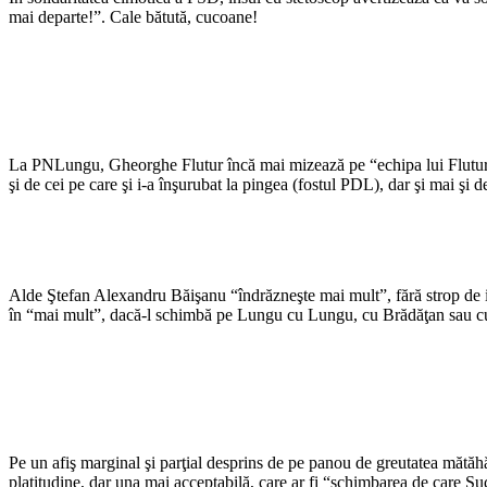
mai departe!”. Cale bătută, cucoane!
La PNLungu, Gheorghe Flutur încă mai mizează pe “echipa lui Flutur”, 
şi de cei pe care şi i-a înşurubat la pingea (fostul PDL), dar şi mai şi 
Alde Ştefan Alexandru Băişanu “îndrăzneşte mai mult”, fără strop de i
în “mai mult”, dacă-l schimbă pe Lungu cu Lungu, cu Brădăţan sau cu
Pe un afiş marginal şi parţial desprins de pe panou de greutatea mătăhă
platitudine, dar una mai acceptabilă, care ar fi “schimbarea de care