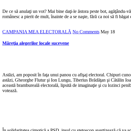
*
De ce să anulaţi un vot? Mai bine daţi-le ăstora peste bot, agăţându-vă
românesc a pierit de mult, înainte de a se naşte, fără ca noi să fi băgat
CAMPANIA MEA ELECTORALĂ
No Comments
May
18
Măreţia alegerilor locale sucevene
Astăzi, am poposit în faţa unui panou cu afişaj electoral. Chipuri cunosc
astăzi, Gheorghe Flutur şi Ion Lungu, Tiberius Brădăţan şi Cătălin Ioan
această brambureală electorală, lipsită de imaginaţie şi cu lozinci penib
votează.
În solidaritatea cimotică a PSD, insul cu stetoscop avertizează că va 