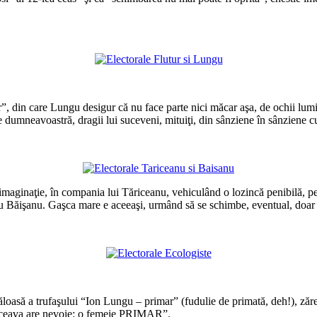
*
*
din care Lungu desigur că nu face parte nici măcar aşa, de ochii lumii.
de dumneavoastră, dragii lui suceveni, mituiţi, din sânziene în sânziene cu
*
maginaţie, în compania lui Tăriceanu, vehiculând o lozincă penibilă, pe
 Băişanu. Gaşca mare e aceeaşi, urmând să se schimbe, eventual, doar
*
*
loasă a trufaşului “Ion Lungu – primar” (fudulie de primată, deh!), zăres
 Suceava are nevoie: o femeie PRIMAR”.