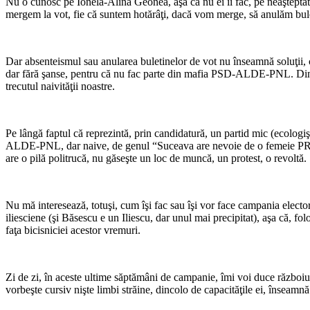
Nu o cunosc pe Ionela-Alina Geonea, aşa că nu ei îi fac, pe neaşteptate
mergem la vot, fie că suntem hotărâţi, dacă vom merge, să anulăm bule
Dar absenteismul sau anularea buletinelor de vot nu înseamnă soluţii, 
dar fără şanse, pentru că nu fac parte din mafia PSD-ALDE-PNL. Din pă
trecutul naivităţii noastre.
Pe lângă faptul că reprezintă, prin candidatură, un partid mic (ecologiş
ALDE-PNL, dar naive, de genul “Suceava are nevoie de o femeie PRIM
are o pilă politrucă, nu găseşte un loc de muncă, un protest, o revoltă.
Nu mă interesează, totuşi, cum îşi fac sau îşi vor face campania electora
iliesciene (şi Băsescu e un Iliescu, dar unul mai precipitat), aşa că, f
faţa bicisniciei acestor vremuri.
Zi de zi, în aceste ultime săptămâni de campanie, îmi voi duce războ
vorbeşte cursiv nişte limbi străine, dincolo de capacităţile ei, înseamn