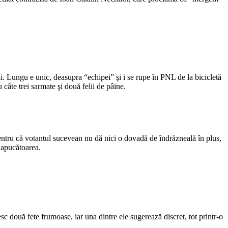
 Lungu e unic, deasupra “echipei” şi i se rupe în PNL de la bicicletă
 câte trei sarmate şi două felii de pâine.
ntru că votantul sucevean nu dă nici o dovadă de îndrăzneală în plus,
 apucătoarea.
c două fete frumoase, iar una dintre ele sugerează discret, tot printr-o