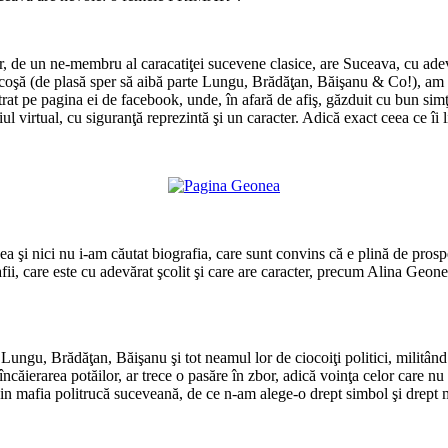
*
, de un ne-membru al caracatiţei sucevene clasice, are Suceava, cu adevă
-o sacoşă (de plasă sper să aibă parte Lungu, Brădăţan, Băişanu & Co!), 
rat pe pagina ei de facebook, unde, în afară de afiş, găzduit cu bun simţ
iul virtual, cu siguranţă reprezintă şi un caracter. Adică exact ceea ce îi l
*
*
 şi nici nu i-am căutat biografia, care sunt convins că e plină de prospe
ii, care este cu adevărat şcolit şi care are caracter, precum Alina Geonea
*
Lungu, Brădăţan, Băişanu şi tot neamul lor de ciocoiţi politici, militând
e încăierarea potăilor, ar trece o pasăre în zbor, adică voinţa celor car
din mafia politrucă suceveană, de ce n-am alege-o drept simbol şi drept 
*