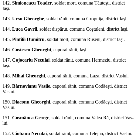
142.
Simioneacu Toader
, soldat mort, comuna Tăuteşti, district
Iaşi.
143.
Ursu Gheorghe
, soldat rănit, comuna Gropniţa, district Iaşi.
144.
Luca Gavril
, sol­dat dispărut, comuna Coştuleni, district Iaşi.
145.
Pintilii Dumitru
, soldat mort, comuna Ruseni, district Iaşi.
146.
Costescu Gheorghi
, ca­poral rănit, Iaşi.
147.
Cojocariu Neculai
, sol­dat rănit, comuna Hermeziu, district
Iaşi.
148.
Mihai Gheorghi
, caporal rănit, comuna Laza, district Vaslui.
149.
Bârnovianu Vasile
, ca­poral rănit, comuna Codăeşti, district
Vaslui.
150.
Diaconu Gheorghi
, caporal rănit, comuna Codăeşti, district
Vaslui.
151.
Cosmânca Ge
orge, soldat rănit, comuna Valea Ră, district Vas­
lui.
152.
Ciobanu Neculai
, soldat rănit, co­muna Telejna, district Vaslui.