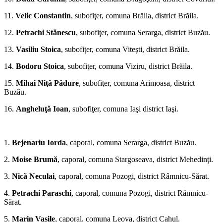
11.
Velic Constantin
, subofiţer, comuna Brăila, district Brăila.
12.
Petrachi Stănescu
, subofiţer, comuna Serarga, district Buzău.
13.
Vasiliu Stoica
, subofiţer, comuna Viteşti, district Brăila.
14.
Bodoru Stoica
, subofiţer, comuna Viziru, district Brăila.
15.
Mihai Niţă Pădure
, subofiţer, comuna Arimoasa, district
Buzău.
16.
Angheluţă Ioan
, subofiţer, comuna Iaşi district Iaşi.
*
1.
Bejenariu Iorda
, caporal, comuna Serarga, district Bu­zău.
2.
Moise Brumă
, caporal, comuna Stargoseava, district Mehedinţi.
3.
Nică Neculai
, caporal, comuna Pozogi, district Râmnicu-Sărat.
4.
Petrachi Paraschi
, caporal, comuna Pozogi, district Râmnicu-
Sărat.
5.
Ma­rin Vasile
, caporal, comuna Leova, district Cahul.