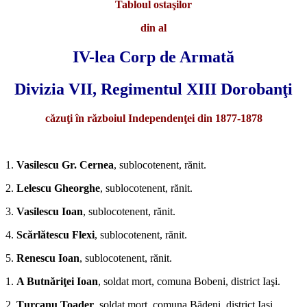
Tabloul ostaşilor
din al
IV-lea Corp de Armată
Divizia VII, Regimentul XIII Dorobanţi
căzuţi în războiul Independenţei din 1877-1878
*
1.
Vasilescu Gr. Cernea
, sublocotenent, rănit.
2.
Lelescu Gheorghe
, sublocotenent, rănit.
3.
Vasilescu Ioan
, sublocotenent, ră­nit.
4.
Scărlătescu Flexi
, sublocotenent, rănit.
5.
Renescu Ioan
, sublocotenent, rănit.
1.
A
Butnăriţei Ioan
, soldat mort, comuna Bobeni, district Iaşi.
2.
Ţurcanu Toader
, sol­dat mort, comuna Bădeni, district Iaşi.