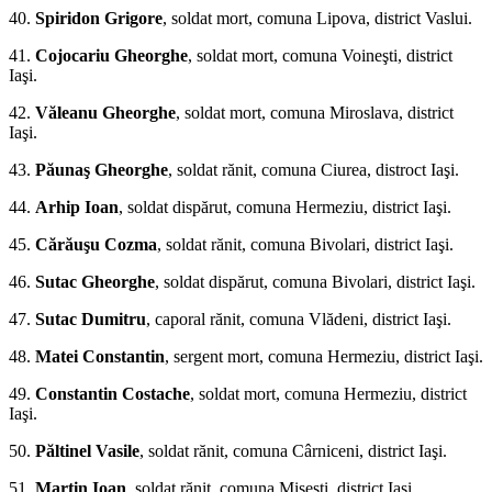
40.
Spiridon Grigore
, soldat mort, comuna Lipova, district Vaslui.
41.
Cojocariu Gheorghe
, soldat mort, comuna Voineşti, district
Iaşi.
42.
Văleanu Gheorghe
, soldat mort, co­muna Miroslava, district
Iaşi.
43.
Păunaş Gheorghe
, soldat rănit, comuna Ciurea, distroct Iaşi.
44.
Arhip Ioan
, soldat dispărut, comuna Hermeziu, district Iaşi.
45.
Cărăuşu Cozma
, soldat rănit, comuna Bivolari, district Iaşi.
46.
Sutac Gheorghe
, soldat dispărut, comuna Bivo­lari, district Iaşi.
47.
Sutac Dumitru
, caporal rănit, comuna Vlădeni, district Iaşi.
48.
Matei Constantin
, sergent mort, comuna Hermeziu, district Iaşi.
49.
Constantin Costache
, soldat mort, comuna Hermeziu, district
Iaşi.
50.
Păltinel Vasile
, soldat rănit, comuna Cârniceni, district Iaşi.
51.
Martin Ioan
, soldat rănit, comuna Miseşti, district Iaşi.