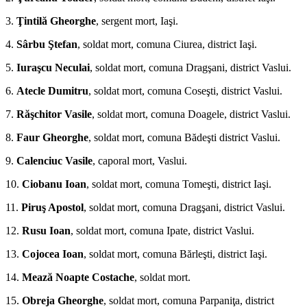
3.
Ţintilă Gheorghe
, sergent mort, Iaşi.
4.
Sârbu Ştefan
, soldat mort, comuna Ciurea, district Iaşi.
5.
Iuraşcu Neculai
, soldat mort, co­muna Dragşani, district Vaslui.
6.
Atecle Dumitru
, soldat mort, comuna Coseşti, district Vaslui.
7.
Răşchitor Vasile
, soldat mort, comuna Doagele, district Vaslui.
8.
Faur Gheorghe
, soldat mort, comuna Bădeşti district Vaslui.
9.
Calenciuc Vasile
, caporal mort, Vas­lui.
10.
Ciobanu Ioan
, soldat mort, comuna Tomeşti, district Iaşi.
11.
Piruş Apostol
, sol­dat mort, comuna Dragşani, district Vaslui.
12.
Rusu Ioan
, soldat mort, comuna Ipate, district Vaslui.
13.
Cojocea Ioan
, soldat mort, co­muna Bărleşti, district Iaşi.
14.
Mează Noap­te Costache
, soldat mort.
15.
Obreja Gheorghe
, soldat mort, comuna Parpaniţa, district