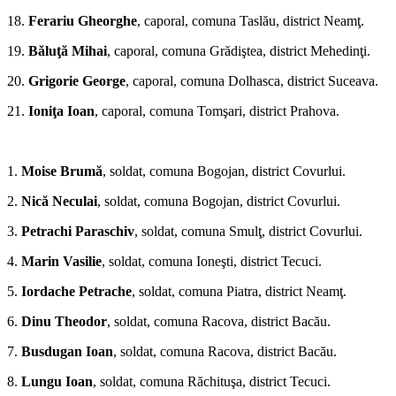
18.
Ferariu Gheorghe
, caporal, comuna Taslău, district Neamţ.
19.
Băluţă Mihai
, caporal, comuna Grădiştea, district Mehedinţi.
20.
Grigorie George
, caporal, comuna Dolhasca, district Suceava.
21.
Ioniţa Ioan
, caporal, comuna Tomşari, district Prahova.
*
1.
Moise Brumă
, soldat, comuna Bogojan, district Co­vurlui.
2.
Nică Neculai
, soldat, comuna Bogojan, district Covurlui.
3.
Petrachi Paraschiv
, soldat, comuna Smulţ, district Covurlui.
4.
Marin Vasilie
, soldat, comuna Ioneşti, district Tecuci.
5.
Iordache Petrache
, soldat, co­muna Piatra, district Neamţ.
6.
Dinu Theodor
, soldat, comuna Racova, district Bacău.
7.
Busdugan Ioan
, soldat, comuna Racova, district Bacău.
8.
Lungu Ioan
, soldat, comuna Răchituşa, district Tecuci.