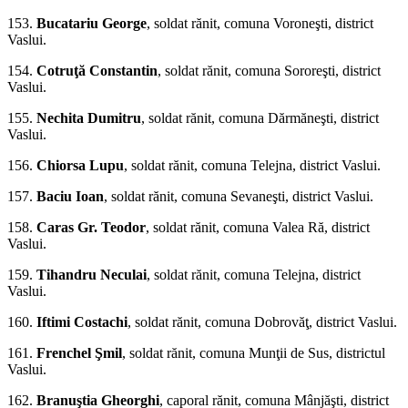
153.
Bucatariu George
, soldat rănit, comuna Voroneşti, district
Vaslui.
154.
Cotruţă Constantin
, soldat ră­nit, comuna Sororeşti, district
Vaslui.
155.
Nechita Dumitru
, soldat rănit, comuna Dărmăneşti, district
Vaslui.
156.
Chiorsa Lupu
, sol­dat rănit, comuna Telejna, district Vaslui.
157.
Baciu Ioan
, soldat rănit, comuna Sevaneşti, district Vaslui.
158.
Caras Gr. Teodor
, soldat rănit, comuna Valea Ră, district
Vaslui.
159.
Tihandru Neculai
, soldat rănit, comuna Telejna, district
Vaslui.
160.
Iftimi Costachi
, soldat rănit, comuna Dobrovăţ, district Vaslui.
161.
Frenchel Şmil
, soldat rănit, comuna Munţii de Sus, districtul
Vaslui.
162.
Branuştia Gheorghi
, ca­poral rănit, comuna Mânjăşti, district