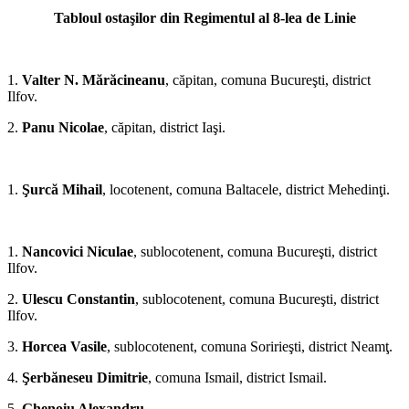
Tabloul ostaşilor din Regimentul al 8-lea de Linie
*
1.
Valter N. Mărăcineanu
, căpitan, comuna Bucureşti, district
Ilfov.
2.
Panu Nicolae
, căpitan, dis­trict Iaşi.
*
1.
Şurcă Mihail
, locotenent, comuna Baltacele, district Mehedinţi.
*
1.
Nancovici Niculae
, sublocotenent, comuna Bucureşti, district
Ilfov.
2.
Ulescu Constantin
, sublocotenent, comuna Bucureşti, district
Ilfov.
3.
Horcea Vasile
, sublocotenent, co­muna Soririeşti, district Neamţ.
4.
Şerbă
neseu Dimitrie
, comuna Ismail, district Ismail.
5.
Ghenoiu Alexandru
.