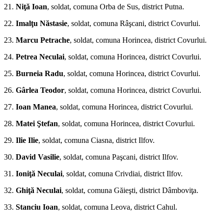
21.
Niţă Ioan
, soldat, comuna Orba de Sus, district Put­na.
22.
Imalţu Năstasie
, soldat, comuna Râşcani, district Covurlui.
23.
Marcu Petrache
, soldat, comuna Horincea, district Covurlui.
24.
Petrea Neculai
, soldat, co­muna Horincea, district Covurlui.
25.
Burneia Radu
, soldat, comuna Horincea, district Covurlui.
26.
Gârlea Teodor
, soldat, comuna Horincea, district Co­vurlui.
27.
Ioan Manea
, soldat, comuna Horincea, district Covurlui.
28.
Matei Ştefan
, soldat, comuna Horincea, district Covurlui.
29.
Ilie Ilie
, soldat, comuna Ciasna, district Ilfov.
30.
David Vasilie
, soldat, comuna Paş­cani, district Ilfov.
31.
Ioniţă Neculai
, soldat, comuna Crivdiai, district Ilfov.
32.
Ghiţă Neculai
, soldat, co­muna Găieşti, district Dâmboviţa.
33.
Stanciu Ioan
, soldat, comuna Leova, district Cahul.