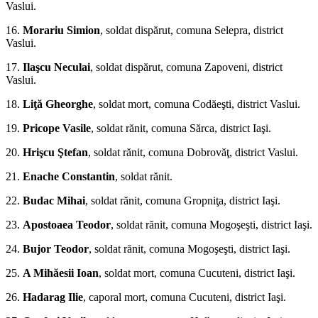
Vaslui.
16.
Morariu Simion
, soldat dispărut, comuna Selepra, district
Vaslui.
17.
Ilaşcu Neculai
, soldat dispărut, comuna Zapoveni, district
Vaslui.
18.
Liţă Gheorghe
, soldat mort, co­muna Codăeşti, district Vaslui.
19.
Pricope Vasile
, soldat rănit, comuna Sărca, district Iaşi.
20.
Hrişcu Ştefan
, soldat rănit, comuna Dobrovăţ, district Vaslui.
21.
Enache Constantin
, soldat rănit.
22.
Budac Mihai
, soldat rănit, comuna Gropniţa, district Iaşi.
23.
Apostoaea Teodor
, soldat rănit, comuna Mogoşeşti, district Iaşi.
24.
Bujor Teodor
, soldat rănit, comuna Mogoşeşti, district Iaşi.
25.
A Mihăesii Ioan
, soldat mort, comuna Cucuteni, district Iaşi.
26.
Hadarag Ilie
, caporal mort, comuna Cucu­teni, district Iaşi.