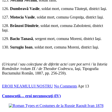
125.
Nechita Neculai
, soldat rănit.
126.
Dumbravă Vasile
, soldat mort, comuna Tăuteşti, district Iaşi.
127.
Motocia Vasile
, soldat mort, comuna Gropniţa, district Iaşi.
128.
Brânzoi Dimitrie
, soldat mort, comuna Zaboloteni, district
Iaşi.
129.
Baciu Tanasă
, sergent mort, comuna Moreni, district Iaşi.
130.
Surugiu Ioan
, soldat mort, comuna Moreni, district Iaşi.
*
(
Uricarul / sau colecţiune de diferite acte/ care pot servi / la Istoria
Românilor /volum IX / de Theodor Codrescu
, Iaşi, Tipografia
Buciumului Român, 1887, pp. 256-259).
EROII NEAMULUI NOSTRU
No Comments
Apr
13
Cunoscuţii… eroi necunoscuţi (IV)