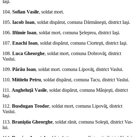
Iaşi.
104.
Sofian Vasile
, soldat mort.
105.
Iacob Ioan
, soldat dispărut, comuna Dărmăneşti, district Iaşi.
106.
Iftimie Ioan
, soldat mort, comuna Şeleprea, district Iaşi.
107.
Enachi Ioan
, soldat dispărut, comuna Ciorteşti, district Iaşi.
108.
Luca Gheorghe
, soldat mort, comuna Dobrovăţ, district
Vaslui.
109.
Pârău Ioan
, soldat mort. comuna Lipovăţ, district Vaslui.
110.
Mititelu Petru
, soldat dispărut, comuna Tacu, district Vaslui.
111.
Angheluţă Vasile
, sol­dat dispărut, comuna Mânjeşti, district
Iaşi.
112.
Busdugan Teodor
, soldat mort, comuna Lipovăţ, district
Vaslui.
113.
Braniştia Ghe­orghe
, soldat rănit, comuna Soleşti, district Vas­
lui.