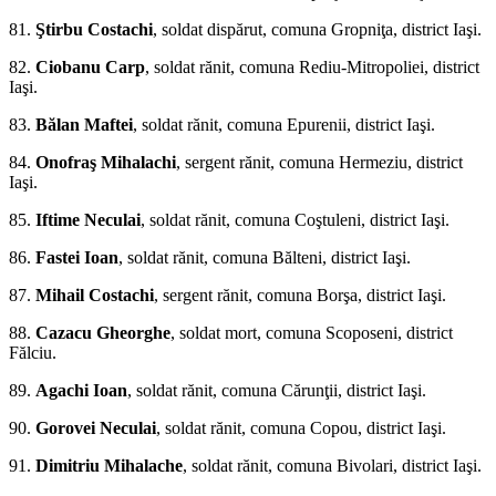
81.
Ştirbu Costachi
, soldat dispărut, comuna Gropniţa, district Iaşi.
82.
Ciobanu Carp
, sol­dat rănit, comuna Rediu-Mitropoliei, district
Iaşi.
83.
Bălan Maftei
, soldat rănit, comuna Epurenii, district Iaşi.
84.
Onofraş Mihalachi
, ser­gent rănit, comuna Hermeziu, district
Iaşi.
85.
Iftime Neculai
, soldat rănit, comuna Coştuleni, district Iaşi.
86.
Fastei Ioan
, soldat rănit, co­muna Bălteni, district Iaşi.
87.
Mihail Costachi
, sergent rănit, comuna Borşa, district Iaşi.
88.
Cazacu Gheorghe
, soldat mort, comuna Scoposeni, district
Fălciu.
89.
Agachi Ioan
, soldat rănit, comuna Cărunţii, district Iaşi.
90.
Gorovei Neculai
, soldat rănit, comuna Copou, district Iaşi.
91.
Dimitriu Mihalache
, soldat rănit, comuna Bivolari, district Iaşi.