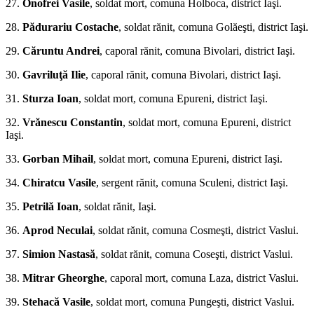
27.
Onofrei Vasile
, soldat mort, comuna Holboca, district Iaşi.
28.
Pă­durariu Costache
, soldat rănit, comuna Golăeşti, district Iaşi.
29.
Căruntu Andrei
, caporal ră­nit, comuna Bivolari, district Iaşi.
30.
Gavriluţă Ilie
, caporal rănit, comuna Bivolari, district Iaşi.
31.
Sturza Ioan
, soldat mort, comuna Epureni, district Iaşi.
32.
Vrănescu Constantin
, soldat mort, comuna Epureni, district
Iaşi.
33.
Gorban Mihail
, soldat mort, comuna Epureni, district Iaşi.
34.
Chiratcu Vasile
, sergent ră­nit, comuna Sculeni, district Iaşi.
35.
Petrilă Ioan
, soldat rănit, Iaşi.
36.
Aprod Neculai
, soldat rănit, comuna Cosmeşti, district Vaslui.
37.
Simion Nastasă
, soldat rănit, comuna Co­seşti, district Vaslui.
38.
Mitrar Gheorghe
, ca­poral mort, comuna Laza, district Vaslui.
39.
Stehacă Vasile
, soldat mort, comuna Pungeşti, district Vaslui.