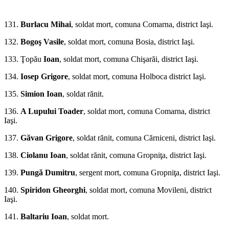
*
131.
Burlacu Mihai
, soldat mort, co­muna Comarna, district Iaşi.
132.
Bogoş Vasile
, soldat mort, comuna Bosia, district Iaşi.
133. Ţopău
Ioan
, soldat mort, comuna Chişarăi, district Iaşi.
134.
Iosep Grigore
, soldat mort, comuna Holboca district Iaşi.
135.
Simion Ioan
, soldat rănit.
136.
A
Lupului Toader
, soldat mort, comuna Comarna, district
Iaşi.
137.
Găvan Grigore
, soldat rănit, comuna Cărniceni, district Iaşi.
138.
Ciolanu Ioan
, soldat rănit, comuna Gropniţa, district Iaşi.
139.
Pungă Dumitru
, sergent mort, comuna Gropniţa, district Iaşi.
140.
Spiridon Gheorghi
, soldat mort, comuna Movileni, district
Iaşi.
141.
Baltariu Ioan
, soldat mort.