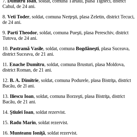
7.
Du­mitru Ioan
, soldat, comuna Tărtăul, plasa Tigheci, district
Cahul, de 24 ani.
8.
Veti Toder
, soldat, comuna Nerţeşti, plasa Zeletin, district Tecuci,
de 24 ani.
9.
Parti Theodor
, soldat, comuna Pueşti, plasa Pereschiv, district
Tutova, de 24 ani.
10.
Pastramă Vasile
, soldat, comuna
Bogdăneşti
, plasa Suceava,
dis­trict Suceava, de 21 ani.
11.
Enache Du­mitru
, soldat, comuna Brusturi, plasa Moldova,
district Roman, de 21 ani.
12.
B. A. Dimitrie
, soldat, comuna Podurele, plasa Bistriţa, district
Bacău, de 2l ani.
13.
Iliescu Ioan
, soldat, comuna Borzeşti, plasa Bistriţa, district
Bacău, de 21 ani.
14.
Ştiulei Ioan
, soldat rezervist.
15.
Radu Marin
, soldat rezervist.
16.
Munteanu Ioniţă
, soldat rezervist.