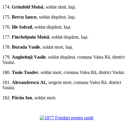
174.
Gr
ü
nfeld Moisă
, soldat rănit, Iaşi.
175.
Bercu Iancu
, soldat dispărut, Iaşi.
176.
Ilie Isdrail
, soldat dispărut, Iaşi.
177.
Finchelştain Moisă
, soldat dispărut, Iaşi.
178.
Burada Vasile
, sol­dat mort, Iaşi.
179.
Angheluţă Vasile
, soldat dispărut, comuna Valea Ră, district
Vaslui.
180.
Tosin Toader
, soldat mort, comuna Valea Ră, district Vaslui.
181.
Alexandrescu Al.
, sergent mort, comuna Valea Ră, district
Vaslui.
182.
Pârău Ion
, soldat mort.
*
*