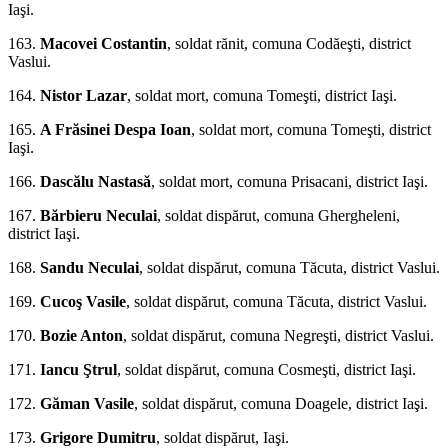
Iaşi.
163.
Macovei Costantin
, soldat rănit, comuna Codăeşti, district
Vaslui.
164.
Nistor Lazar
, soldat mort, comuna Tomeşti, district Iaşi.
165.
A Frăsinei Despa Ioan
, soldat mort, comuna Tomeşti, district
Iaşi.
166.
Dascălu Nastasă
, sol­dat mort, comuna Prisacani, district Iaşi.
167.
Bărbieru Neculai
, soldat dispărut, comuna Ghergheleni,
district Iaşi.
168.
Sandu Neculai
, sol­dat dispărut, comuna Tăcuta, district Vaslui.
169.
Cucoş Vasile
, soldat dispărut, comuna Tă­cuta, district Vaslui.
170.
Bozie Anton
, soldat dispărut, comuna Negreşti, district Vaslui.
171.
Iancu Ştrul
, soldat dispărut, comuna Cosmeşti, district Iaşi.
172.
Găman Vasile
, soldat dis­părut, comuna Doagele, district Iaşi.
173.
Gri
gore Dumitru
, soldat dispărut, Iaşi.