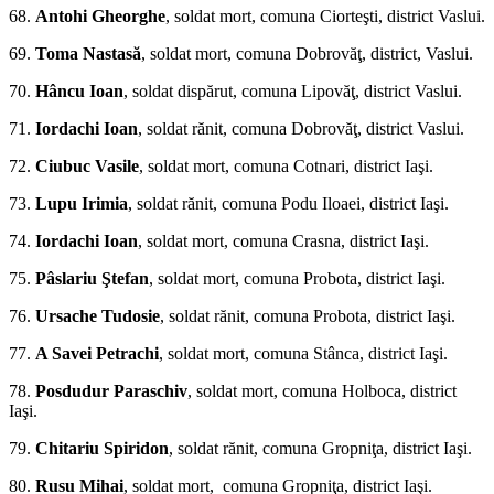
68.
Antohi Gheorghe
, soldat mort, comuna Ciorteşti, district Vas­lui.
69.
Toma Nastasă
, soldat mort, comuna Dobrovăţ, district, Vaslui.
70.
Hâncu Ioan
, sol­dat dispărut, comuna Lipovăţ, district Vaslui.
71.
Iordachi Ioan
, soldat rănit, comuna Dobro­văţ, district Vaslui.
72.
Ciubuc Vasile
, soldat mort, comuna Cotnari, district Iaşi.
73.
Lupu Irimia
, soldat rănit, comuna Podu Iloaei, district Iaşi.
74.
Iordachi Ioan
, soldat mort, comuna Crasna, district Iaşi.
75.
Pâslariu Ştefan
, sol­dat mort, comuna Probota, district Iaşi.
76.
Ursache Tudosie
, soldat rănit, comuna Probota, district Iaşi.
77.
A Savei Petrachi
, soldat mort, comuna Stânca, district Iaşi.
78.
Posdudur Paraschiv
, soldat mort, comuna Holboca, district
Iaşi.
79.
Chitariu Spiridon
, soldat rănit, co­muna Gropniţa, district Iaşi.
80.
Rusu Mihai
, soldat mort, comuna Gropniţa, district Iaşi.