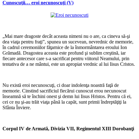
Cunoscuţii… eroi necunoscuţi (V)
*
„Mai mare dragoste decât aceasta nimeni nu o are, ca cineva să-şi
dea viaţa pentru fraţi”, spunea un sucevean, nevrednic de memorie,
în cadrul ceremoniilor făţarnice de la înmormântarea eroului Ion
Grămadă. Dragostea aceasta este profund şi sublim creştină, iar
fiecare antecesor care s-a sacrificat pentru viitorul Neamului, prin
tentativa de a ne mântui, este un apropiat vrednic al lui Iisus Cristos.
*
Nu există eroi necunoscuţi, ci doar indolenţa noastră faţă de
memorie. Cinstind sacrificiul fiecărui cunoscut erou necunoscut
înseamnă să te închini onest şi demn lui Iisus Hristos. Pentru că ei,
cei ce nu şi-au trăit viaţa până la capăt, sunt primii îndreptăţiţi la
Sfânta Înviere.
*
Corpul IV de Armată,
Divizia VII, Regimentul XIII Dorobanţi