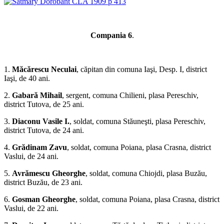
*
Compania 6
.
1.
Măcărescu Neculai
, căpitan din comuna Iaşi, Desp. I, district
Iaşi, de 40 ani.
2.
Gabară Mihail
, sergent, comuna Chilieni, plasa Pereschiv,
district Tutova, de 25 ani.
3.
Diaconu Vasile I.
, soldat, comuna Stăuneşti, plasa Pereschiv,
district Tutova, de 24 ani.
4.
Grădinam Zavu
, soldat, comuna Poiana, plasa Crasna, district
Vaslui, de 24 ani.
5.
Avrămescu Gheorghe
, soldat, comuna Chiojdi, plasa Buzău,
district Buzău, de 23 ani.
6.
Gosman Gheorghe
, soldat, comuna Poiana, pla­sa Crasna, district
Vaslui, de 22 ani.