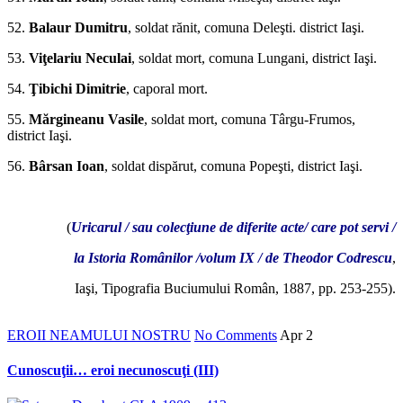
52.
Balaur Dumitru
, sol­dat rănit, comuna Deleşti. district Iaşi.
53.
Viţelariu Neculai
, soldat mort, comuna Lungani, district Iaşi.
54.
Ţibichi Dimitrie
, caporal mort.
55.
Mărgineanu Vasile
, soldat mort, comuna Târgu-Frumos,
district Iaşi.
56.
Bâr­san Ioan
, soldat dispărut, comuna Popeşti, district Iaşi.
*
(
Uricarul / sau colecţiune de diferite acte/ care pot servi /
la Istoria Românilor /volum IX / de Theodor Codrescu
,
Iaşi, Tipografia Buciumului Român, 1887, pp. 253-255).
EROII NEAMULUI NOSTRU
No Comments
Apr
2
Cunoscuţii… eroi necunoscuţi (III)