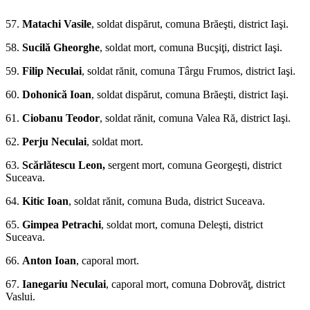
*
57.
Matachi Vasile
, soldat dispărut, co­muna Brăeşti, district Iaşi.
58.
Sucilă Gheorghe
, soldat mort, comuna Bucşiţi, district Iaşi.
59.
Filip Neculai
, soldat rănit, comuna Târgu Frumos, district Iaşi.
60.
Dohonică Ioan
, sol­dat dispărut, comuna Brăeşti, district Iaşi.
61.
Ciobanu Teodor
, soldat rănit, comuna Valea Ră, district Iaşi.
62.
Perju Neculai
, soldat mort.
63.
Scărlătescu Leon,
sergent mort, comuna Georgeşti, district
Suceava.
64.
Kitic Ioan
, sol­dat rănit, comuna Buda, district Suceava.
65.
Gimpea Petrachi
, soldat mort, comuna Deleşti, district
Suceava.
66.
Anton Ioan
, caporal mort.
67.
Ianegariu Neculai
, caporal mort, comuna Dobrovăţ, district
Vaslui.