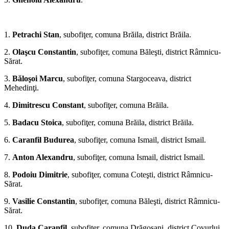
*
1.
Petrachi Stan
, subofiţer, comuna Brăila, district Bră­ila.
2.
Olaşcu Constantin
, subofiţer, comuna Băleşti, district Râmnicu-
Sărat.
3.
Băloşoi Marcu
, subofiţer, comuna Stargoceava, district
Mehedinţi.
4.
Dimitrescu Constant
, subofiţer, comuna Brăila.
5.
Badacu Stoica
, subofiţer, comuna Brăila, district Brăila.
6.
Caranfil Budurea
, subofiţer, comuna Ismail, district Ismail.
7.
Anton Alexandru
, subofiţer, comuna Ismail, district Ismail.
8.
Podoiu Dimitrie
, subofiţer, comuna Coteşti, district Râmnicu-
Sărat.
9.
Vasilie Constantin
, subofiţer, comuna Băleşti, district Râmnicu-
Sărat.
10.
Duda Caranfil
, subofiţer, comuna Drăgoşani, district Covurlui.