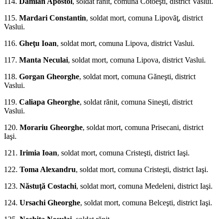
114.
Damian Apostol
, soldat rănit, co­muna Cotoeşti, district Vaslui.
115.
Mardari Constantin
, soldat mort, comuna Lipovăţ, district
Vaslui.
116.
Gheţu Ioan
, soldat mort, comu­na Lipova, district Vaslui.
117.
Manta Neculai
, soldat mort, comuna Lipova, district Vaslui.
118.
Gorgan Gheorghe
, soldat mort, comuna Găneşti, district
Vaslui.
119.
Caliapa Gheor­ghe
, soldat rănit, comuna Sineşti, district
Vaslui.
120.
Morariu Gheorghe
, soldat mort, co­muna Prisecani, district
Iaşi.
121.
Irimia Ioan
, soldat mort, comuna Cristeşti, district Iaşi.
122.
Toma Alexandru
, soldat mort, comuna Cristeşti, district Iaşi.
123.
Năstuţă Costachi
, soldat mort, comuna Medeleni, district Iaşi.
124.
Ursachi Gheorghe
, soldat mort, comuna Belceşti, district Iaşi.