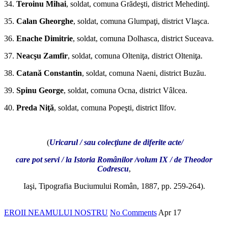
34.
Teroinu Mihai
, soldat, comuna Grădeşti, district Mehedinţi.
35.
Calan Gheorghe
, soldat, comuna Glumpaţi, district Vlaşca.
36.
Enache Dimitrie
, soldat, comuna Dolhasca, district Suceava.
37.
Neacşu Zamfir
, soldat, comuna Olteniţa, district Olteniţa.
38.
Catană Constantin
, soldat, comuna Naeni, district Buzău.
39.
Spinu George
, soldat, comuna Ocna, district Vâlcea.
40.
Preda Niţă
, soldat, comuna Popeşti, district Ilfov.
*
(
Uricarul / sau colecţiune de diferite acte/
care pot servi / la Istoria Românilor /volum IX / de Theodor
Codrescu
,
Iaşi, Tipografia Buciumului Român, 1887, pp. 259-264).
EROII NEAMULUI NOSTRU
No Comments
Apr
17