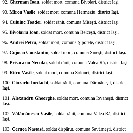
92.
Gherman Ioan
, soldat mort, comuna Bivolari, district Iaşi.
93.
Miron Vasile
, soldat mort, comuna Hermeziu, district Iaşi.
94.
Cululuc Toader
, sol­dat rănit, comuna Miseşti, district Iaşi.
95.
Bivolariu Ioan
, soldat mort, comuna Belceşti, district Iaşi.
96.
Andrei Petru
, soldat mort, comuna Şipotele, district Iaşi.
97.
Cojocia Constantin
, soldat mort, comuna Sineşti, district Iaşi.
98.
Prisacariu Neculai
, soldat rănit, co­muna Valea Ră, district Iaşi.
99.
Ritcu Vasile
, soldat mort, comuna Soloneţ, district Iaşi.
100.
Ciurariu Iordachi
, soldat rănit, comuna Dărmăneşti, district
Iaşi.
101.
Alexandru Gheorghe
, soldat mort, comuna Iovăneşti, district
Iaşi.
102.
Vătămănescu Vasile
, soldat rănit, co­muna Valea Ră, district
Iaşi.
103.
Cernea Nastasă
, soldat dispărut, comuna Savărneşti, district