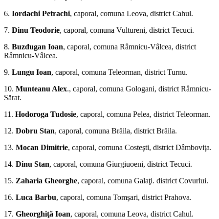
6.
Iordachi Petrachi
, caporal, comuna Leova, district Cahul.
7.
Dinu Teodorie
, caporal, comuna Vultureni, district Tecuci.
8.
Buzdugan Ioan
, caporal, comuna Râmnicu-Vâlcea, district
Râmnicu-Vâlcea.
9.
Lungu Ioan
, caporal, comuna Teleorman, district Turnu.
10.
Munteanu Alex
., caporal, comuna Gologani, district Râmnicu-
Sărat.
11.
Hodoroga Tudosie
, caporal, comuna Pelea, district Teleor­man.
12.
Dobru Stan
, caporal, comuna Brăila, district Brăila.
13.
Mocan Dimitrie
, caporal, comuna Costeşti, district Dâmboviţa.
14.
Dinu Stan
, caporal, comuna Giurgiuoeni, district Tecuci.
15.
Zaharia Gheorghe
, caporal, comuna Galaţi. district Covurlui.
16.
Luca Barbu
, caporal, comuna Tomşari, district Prahova.
17.
Gheorghiţă Ioan
, caporal, comuna Leova, district Cahul.