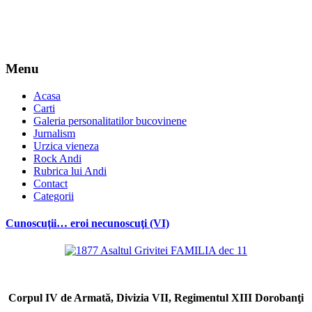
Menu
Acasa
Carti
Galeria personalitatilor bucovinene
Jurnalism
Urzica vieneza
Rock Andi
Rubrica lui Andi
Contact
Categorii
Cunoscuţii… eroi necunoscuţi (VI)
*
Corpul IV de Armată,
Divizia VII, Regimentul XIII Dorobanţi