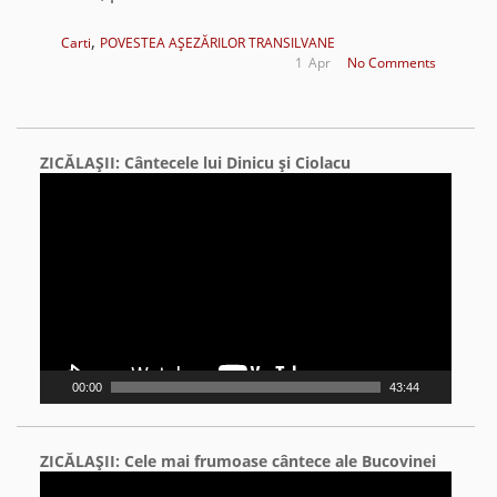
,
Carti
POVESTEA AŞEZĂRILOR TRANSILVANE
1
Apr
No Comments
ZICĂLAŞII: Cântecele lui Dinicu şi Ciolacu
Video
Player
00:00
43:44
ZICĂLAŞII: Cele mai frumoase cântece ale Bucovinei
Video