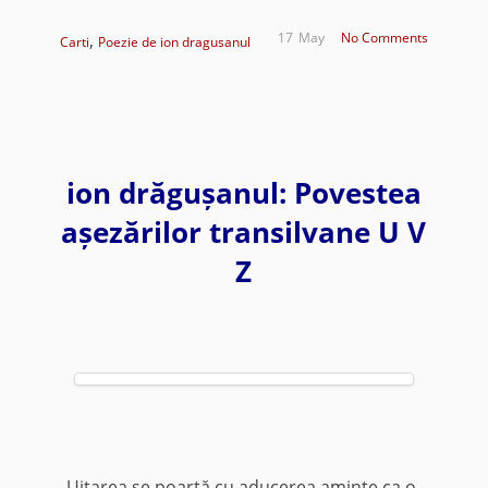
,
17
May
No Comments
Carti
Poezie de ion dragusanul
ion drăgușanul: Povestea
așezărilor transilvane U V
Z
„Uitarea se poartă cu aducerea aminte ca o