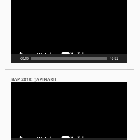
Video
Player
00:00
46:51
BAP 2019: ŢAPINARII
Video
Player