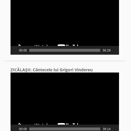
Player
00:00
56:29
ZICĂLAŞII: Cântecele lui Grigori Vindereu
Video
Player
00:00
39:14