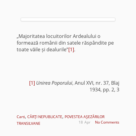
„Majoritatea locuitorilor Ardealului o
formează românii din satele răspândite pe
toate văile și dealurile”
[1]
.
[1]
Unirea Poporului
, Anul XVI, nr. 37, Blaj
1934, pp. 2, 3
,
,
Carti
CĂRŢI NEPUBLICATE
POVESTEA AŞEZĂRILOR
18
Apr
No Comments
TRANSILVANE