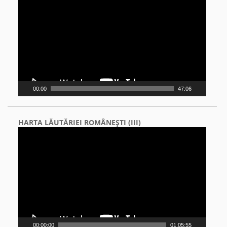
Player
00:00
47:06
HARTA LĂUTĂRIEI ROMÂNEŞTI (III)
Video
Player
00:00:00
01:05:55