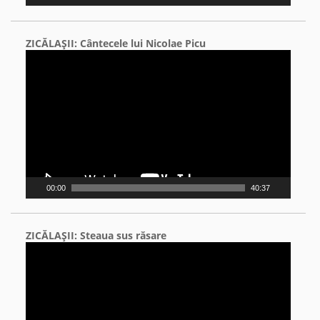
ZICĂLAŞII: Cântecele lui Nicolae Picu
Video
Player
00:00
40:37
ZICĂLAŞII: Steaua sus răsare
Video
Player