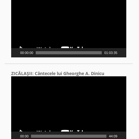
Player
00:00:00
01:03:35
ZICĂLAŞII: Cântecele lui Gheorghe A. Dinicu
Video
Player
00:00
44:09