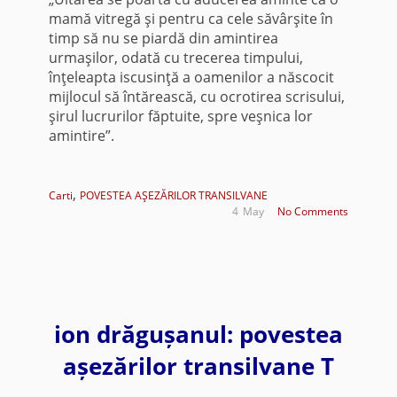
mamă vitregă şi pentru ca cele săvârşite în
timp să nu se piardă din amintirea
urmaşilor, odată cu trecerea timpului,
înţeleapta iscusinţă a oamenilor a născocit
mijlocul să întărească, cu ocrotirea scrisului,
şirul lucrurilor făptuite, spre veşnica lor
amintire”.
,
Carti
POVESTEA AŞEZĂRILOR TRANSILVANE
4
May
No Comments
ion drăgușanul: povestea
așezărilor transilvane T