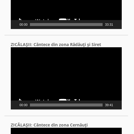
00:00
33:31
ZICĂLAŞII: Cântece din zona Rădăuţi şi Siret
Video
Player
00:00
39:41
ZICĂLAŞII: Cântece din zona Cernăuţi
Video