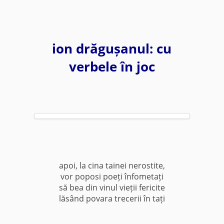
ion drăgușanul: cu
verbele în joc
apoi, la cina tainei nerostite,
vor poposi poeți înfometați
să bea din vinul vieții fericite
lăsând povara trecerii în tați