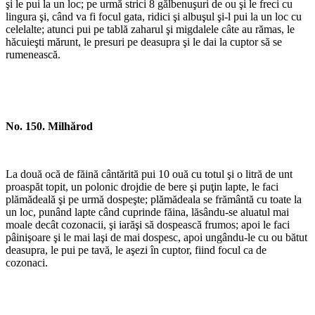
şi le pui la un loc; pe urmă strici 8 gălbenuşuri de ou şi le freci cu
lingura şi, când va fi focul gata, ridici şi albuşul şi-l pui la un loc cu
celelalte; atunci pui pe tablă zaharul şi migdalele câte au rămas, le
hăcuieşti mărunt, le presuri pe deasupra şi le dai la cuptor să se
rumenească.
No. 150. Milhărod
La două ocă de făină cântărită pui 10 ouă cu totul şi o litră de unt
proaspăt topit, un polonic drojdie de bere şi puţin lapte, le faci
plămădeală şi pe urmă dospeşte; plămădeala se frământă cu toate la
un loc, punând lapte când cuprinde făina, lăsându-se aluatul mai
moale decât cozonacii, şi iarăşi să dospească frumos; apoi le faci
pâinişoare şi le mai laşi de mai dospesc, apoi ungându-le cu ou bătut
deasupra, le pui pe tavă, le aşezi în cuptor, fiind focul ca de
cozonaci.