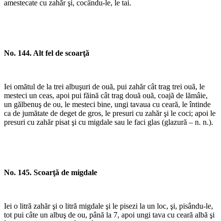
amestecate cu zahăr şi, cocându-le, le tai.
No. 144. Alt fel de scoarţă
Iei omătul de la trei albuşuri de ouă, pui zahăr cât trag trei ouă, le
mesteci un ceas, apoi pui făină cât trag două ouă, coajă de lămâie,
un gălbenuş de ou, le mesteci bine, ungi tavaua cu ceară, le întinde
ca de jumătate de deget de gros, le presuri cu zahăr şi le coci; apoi le
presuri cu zahăr pisat şi cu migdale sau le faci glas (glazură – n. n.).
No. 145. Scoarţă de migdale
Iei o litră zahăr şi o litră migdale şi le pisezi la un loc, şi, pisându-le,
tot pui câte un albuş de ou, până la 7, apoi ungi tava cu ceară albă şi