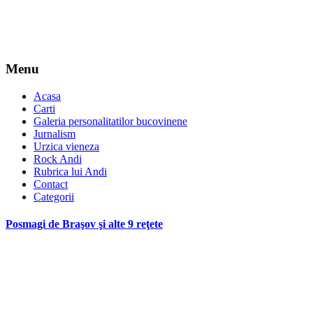
Menu
Acasa
Carti
Galeria personalitatilor bucovinene
Jurnalism
Urzica vieneza
Rock Andi
Rubrica lui Andi
Contact
Categorii
Posmagi de Braşov şi alte 9 reţete