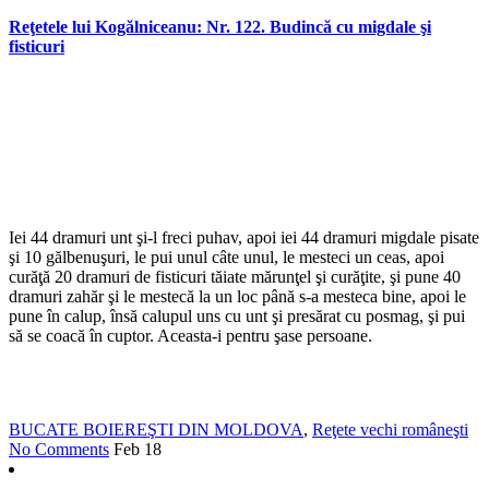
Reţetele lui Kogălniceanu: Nr. 122. Budincă cu migdale şi
fisticuri
Iei 44 dramuri unt şi-l freci puhav, apoi iei 44 dramuri migdale pisate
şi 10 gălbenuşuri, le pui unul câte unul, le mesteci un ceas, apoi
curăţă 20 dramuri de fisticuri tăiate mărunţel şi curăţite, şi pune 40
dramuri zahăr şi le mestecă la un loc până s-a mesteca bine, apoi le
pune în calup, însă calupul uns cu unt şi presărat cu posmag, şi pui
să se coacă în cuptor. Aceasta-i pentru şase persoane.
BUCATE BOIEREŞTI DIN MOLDOVA
,
Reţete vechi româneşti
No Comments
Feb
18