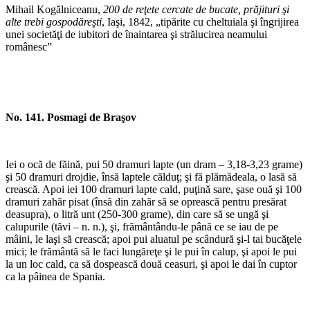
Mihail Kogălniceanu,
200 de reţete cercate de bucate, prăjituri şi
alte trebi gospodăreşti
, Iaşi, 1842, „tipărite cu cheltuiala şi îngrijirea
unei societăţi de iubitori de înaintarea şi strălucirea neamului
românesc”
No. 141. Posmagi de Braşov
Iei o ocă de făină, pui 50 dramuri lapte (un dram – 3,18-3,23 grame)
şi 50 dramuri drojdie, însă laptele călduţ; şi fă plămădeala, o lasă să
crească. Apoi iei 100 dramuri lapte cald, puţină sare, şase ouă şi 100
dramuri zahăr pisat (însă din zahăr să se oprească pentru presărat
deasupra), o litră unt (250-300 grame), din care să se ungă şi
calupurile (tăvi – n. n.), şi, frământându-le până ce se iau de pe
mâini, le laşi să crească; apoi pui aluatul pe scândură şi-l tai bucăţele
mici; le frământă să le faci lungăreţe şi le pui în calup, şi apoi le pui
la un loc cald, ca să dospească două ceasuri, şi apoi le dai în cuptor
ca la pâinea de Spania.