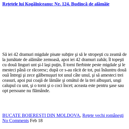
Reţetele lui Kogălniceanu: Nr. 124. Budincă de alămâie
Să iei 42 dramuri migdale pisate subţire şi să le stropeşti cu zeamă de
la jumătate de alămâie zemoasă, apoi iei 42 dramuri zahăr, îl topeşti
cu două linguri unt şi-l laşi puţin, îl torni fierbinte peste migdale şi le
mesteci până ce răcoresc; după ce s-au răcit de tot, pui înăuntru două
ouă întregi şi zece gălbenuşuri tot unul câte unul, şi să amesteci trei
ceasuri, apoi pui coajă de lămâie şi omătul de la trei albuşuri, ungi
calupul cu unt, şi o torni şi o coci încet; aceasta este pentru şase sau
opt persoane nu flămânde.
BUCATE BOIEREŞTI DIN MOLDOVA
,
Reţete vechi româneşti
No Comments
Feb
18