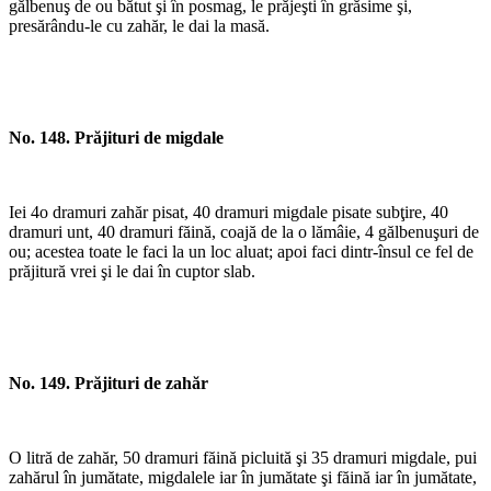
gălbenuş de ou bătut şi în posmag, le prăjeşti în grăsime şi,
presărându-le cu zahăr, le dai la masă.
No. 148. Prăjituri de migdale
Iei 4o dramuri zahăr pisat, 40 dramuri migdale pisate subţire, 40
dramuri unt, 40 dramuri făină, coajă de la o lămâie, 4 gălbenuşuri de
ou; acestea toate le faci la un loc aluat; apoi faci dintr-însul ce fel de
prăjitură vrei şi le dai în cuptor slab.
No. 149. Prăjituri de zahăr
O litră de zahăr, 50 dramuri făină picluită şi 35 dramuri migdale, pui
zahărul în jumătate, migdalele iar în jumătate şi făină iar în jumătate,