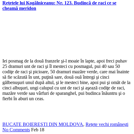
Reţetele lui Kogălniceanu: Nr. 123. Budincă de raci ce se
cheamă meridon
Iei posmag de la două franzele şi-l moaie în lapte, apoi freci puhav
25 dramuri unt de raci şi îl mesteci cu posmagul, pui 40 sau 50
codiţe de raci şi picioare, 50 dramuri mazăre verde, care mai înainte
să fie scăzută în unt, puţină sare, două ouă întregi şi cinci
gălbenuşuri unul după altul, şi le mesteci bine, apoi pui şi omăt de la
cinci albuşuri, ungi calupul cu unt de raci şi aşează codiţe de raci,
mazăre verde sau vârfuri de sparanghel, pui budinca înăuntru şi o
fierbi în aburi un ceas.
BUCATE BOIEREŞTI DIN MOLDOVA
,
Reţete vechi româneşti
No Comments
Feb
18