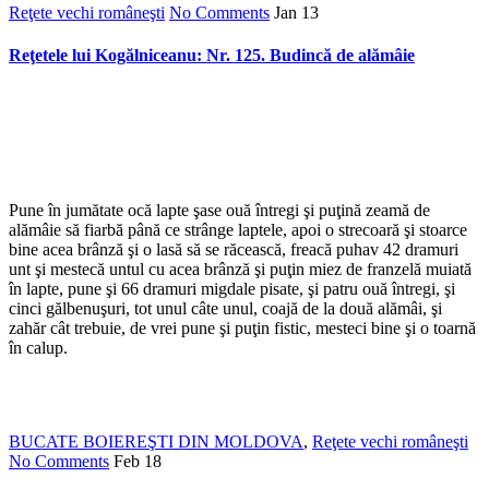
Reţete vechi româneşti
No Comments
Jan
13
Reţetele lui Kogălniceanu: Nr. 125. Budincă de alămâie
Pune în jumătate ocă lapte şase ouă întregi şi puţină zeamă de
alămâie să fiarbă până ce strânge laptele, apoi o strecoară şi stoarce
bine acea brânză şi o lasă să se răcească, freacă puhav 42 dramuri
unt şi mestecă untul cu acea brânză şi puţin miez de franzelă muiată
în lapte, pune şi 66 dramuri migdale pisate, şi patru ouă întregi, şi
cinci gălbenuşuri, tot unul câte unul, coajă de la două alămâi, şi
zahăr cât trebuie, de vrei pune şi puţin fistic, mesteci bine şi o toarnă
în calup.
BUCATE BOIEREŞTI DIN MOLDOVA
,
Reţete vechi româneşti
No Comments
Feb
18