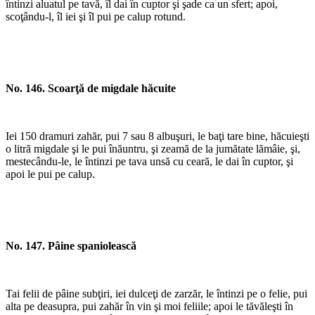
întinzi aluatul pe tavă, îl dai în cuptor şi şade ca un sfert; apoi,
scoţându-l, îl iei şi îl pui pe calup rotund.
No. 146. Scoarţă de migdale hăcuite
Iei 150 dramuri zahăr, pui 7 sau 8 albuşuri, le baţi tare bine, hăcuieşti
o litră migdale şi le pui înăuntru, şi zeamă de la jumătate lămâie, şi,
mestecându-le, le întinzi pe tava unsă cu ceară, le dai în cuptor, şi
apoi le pui pe calup.
No. 147. Pâine spaniolească
Tai felii de pâine subţiri, iei dulceţi de zarzăr, le întinzi pe o felie, pui
alta pe deasupra, pui zahăr în vin şi moi feliile; apoi le tăvăleşti în