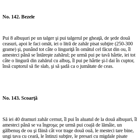
No. 142. Bezele
Pui 8 albuşuri pe un talger şi pui talgerul pe gheaţă, de şede două
ceasuri, apoi le faci omăt, iei o litră de zahăr pisat subţire (250-300
grame) şi, punând tot câte o linguriţă în omătul cel făcut din ou, îl
amesteci până se întăreşte zahărul; pe urmă pui pe tavă hârtie, iei tot
câte o lingură din zahărul cu albuş, îl pui pe hârtie şi-l dai în cuptor,
însă cuptorul să fie slab, şi să şadă ca o jumătate de ceas.
No. 143. Scoarţă
Să iei 40 dramuri zahăr cernut, îl pui în aluatul de la două albuşuri, îl
amesteci până se va îngroşa; pe urmă pui coajă de lămâie, un
gălbenuş de ou şi făină cât vor trage două ouă, le mesteci tare bine,
ungi tava cu ceară, le întinzi subţire, le presari cu migdale pisate