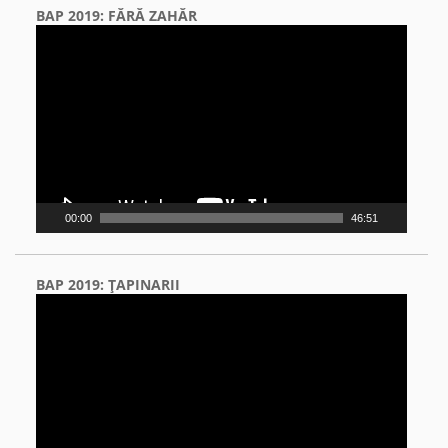
BAP 2019: FĂRĂ ZAHĂR
Video
Player
00:00
46:51
BAP 2019: ŢAPINARII
Video
Player