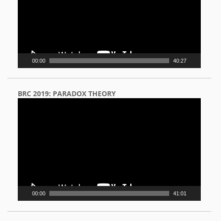
00:00
40:27
BRC 2019: PARADOX THEORY
Video
Player
00:00
41:01