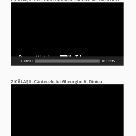
Video
Player
00:00:00
01:03:35
ZICĂLAŞII: Cântecele lui Gheorghe A. Dinicu
Video
Player