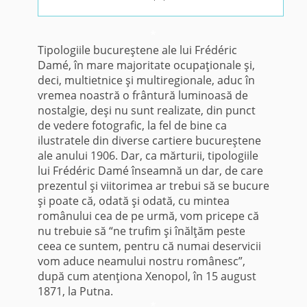
*
Tipologiile bucureştene ale lui Frédéric
Damé, în mare majoritate ocupaţionale şi,
deci, multietnice şi multiregionale, aduc în
vremea noastră o frântură luminoasă de
nostalgie, deşi nu sunt realizate, din punct
de vedere fotografic, la fel de bine ca
ilustratele din diverse cartiere bucureştene
ale anului 1906. Dar, ca mărturii, tipologiile
lui Frédéric Damé înseamnă un dar, de care
prezentul şi viitorimea ar trebui să se bucure
şi poate că, odată şi odată, cu mintea
românului cea de pe urmă, vom pricepe că
nu trebuie să “ne trufim şi înălţăm peste
ceea ce suntem, pentru că numai deservicii
vom aduce neamului nostru românesc”,
după cum atenţiona Xenopol, în 15 august
1871, la Putna.
*