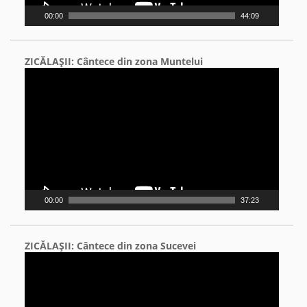
00:00
44:09
ZICĂLAŞII: Cântece din zona Muntelui
Video
Player
00:00
37:23
ZICĂLAŞII: Cântece din zona Sucevei
Video
Player