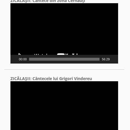
ZICĂLAŞII: Cântece din zona Cernăuţi
Video
Player
00:00
56:29
ZICĂLAŞII: Cântecele lui Grigori Vindereu
Video
Player