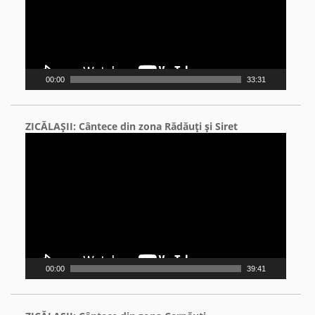
00:00
33:31
ZICĂLAŞII: Cântece din zona Rădăuţi şi Siret
Video
Player
00:00
39:41