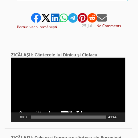
25
Jul
No Comments
Porturi vechi româneşti
ZICĂLAŞII: Cântecele lui Dinicu şi Ciolacu
Video
Player
00:00
43:44
ZICĂLAŞII: Cele mai frumoase cântece ale Bucovinei