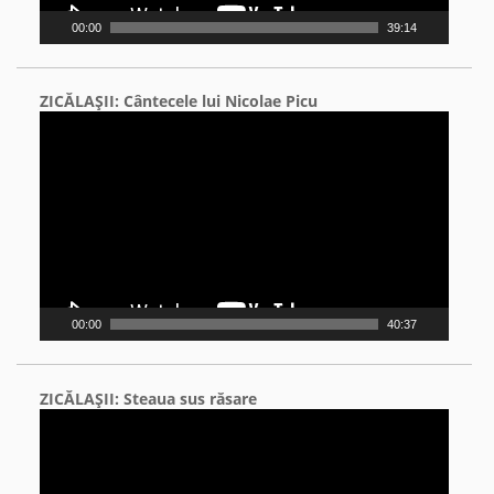
00:00
39:14
ZICĂLAŞII: Cântecele lui Nicolae Picu
Video
Player
00:00
40:37
ZICĂLAŞII: Steaua sus răsare
Video
Player