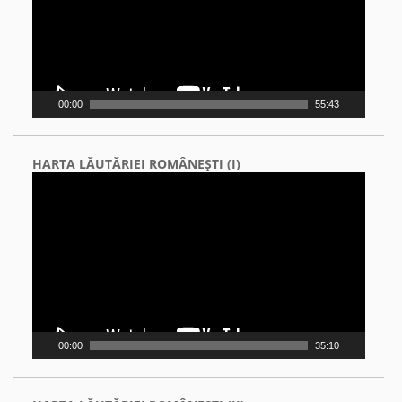
00:00
55:43
HARTA LĂUTĂRIEI ROMÂNEŞTI (I)
Video
Player
00:00
35:10