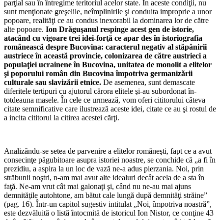
parţial sau în întregime teritoriul acelor state. În aceste condiţii, nu
sunt menţionate greşelile, neîmplinirile şi conduita impro­prie a unor
popoare, realităţi ce au condus inexorabil la domi­narea lor de către
alte popoare.
Ion Drăguşanul respinge acest gen de istorie,
atacând cu vigoare trei idei-forţă ce apar des în istoriografia
românească despre Bucovina: caracterul negativ al stăpânirii
austriece în această provincie, coloni­zarea de către austrieci a
po­pulaţiei ucrainene în Bucovina, unitatea de monolit a elitelor
şi poporului român din Bucovina împotriva germanizării
culturale sau slavizării etnice.
De ase­menea, sunt demascate
diferitele tertipuri cu ajutorul că­rora elitele şi-au subordonat în­
totdeauna masele. În cele ce urmează, vom oferi cititorului câteva
citate semnificative care ilustrează aceste idei, citate ce au şi rostul de
a incita cititorul la citirea acestei cărţi.
Analizându-se setea de parvenire a elitelor româneşti, fapt ce a avut
consecinţe păgubitoare asupra istoriei noastre, se conchide că „a fi în
pre­zidiu, a aspira la un loc de vază ne-a adus pierzania. Noi, prin
străbunii noştri, n-am mai avut alte idealuri decât acela de a sta în
faţă. Ne-am vrut cât mai galonaţi şi, când nu ne-au mai ajuns
demnităţile autohtone, am bătut cale lungă după dem­nităţi străine”
(pag. 16). Într-un capitol sugestiv intitulat „Noi, împotriva noastră”,
este dez­văluită o listă întocmită de istoricul Ion Nistor, ce conţine 43