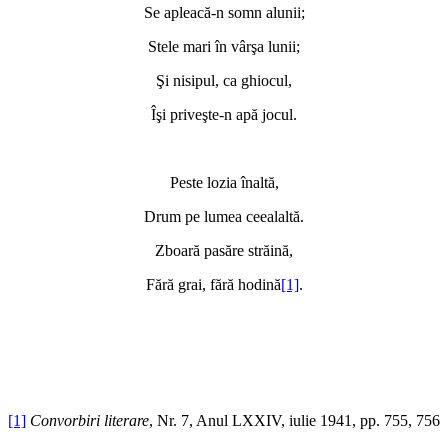
Se apleacă-n somn alunii;
Stele mari în vârşa lunii;
Şi nisipul, ca ghiocul,
Îşi priveşte-n apă jocul.
Peste lozia înaltă,
Drum pe lumea ceealaltă.
Zboară pasăre străină,
Fără grai, fără hodină
[1]
.
[1]
Convorbiri literare
, Nr. 7, Anul LXXIV, iulie 1941, pp. 755, 756