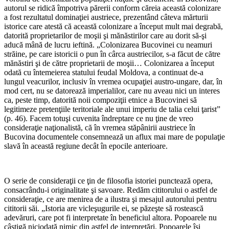
autorul se ridică îm­potriva părerii conform căreia această colonizare
a fost re­zultatul dominaţiei austriece, prezentând câteva mărturii
istorice care atestă că această colonizare a început mult mai degrabă,
datorită proprietarilor de moşii şi mănăstirilor care au dorit să-şi
aducă mână de lu­cru ieftină. „Colonizarea Buco­vinei cu neamuri
străine, pe care istoricii o pun în cârca austriecilor, s-a făcut de către
mănăstiri şi de către pro­prietarii de moşii… Coloniza­rea a început
odată cu înte­meierea statului feudal Mol­dova, a continuat de-a
lungul veacurilor, inclusiv în vremea ocupaţiei austro-ungare, dar, în
mod cert, nu se datorează imperialilor, care nu aveau nici un interes
ca, peste timp, datorită noii compoziţii etnice a Bucovinei să
legitimeze pre­tenţiile teritoriale ale unui im­periu de talia celui ţarist”
(p. 46). Facem totuşi cuvenita în­dreptare ce nu ţine de vreo
consideraţie naţionalistă, că în vremea stăpânirii austriece în
Bucovina documentele con­semnează un aflux mai mare de populaţie
slavă în această regiune decât în epocile an­terioare.
O serie de consideraţii ce ţin de filosofia istoriei punctează opera,
consacrându-i originali­tate şi savoare. Redăm citito­rului o astfel de
consideraţie, ce are menirea de a ilustra şi mesajul autorului pentru
citi­torii săi. „Istoria are vicleşu­gurile ei, se păzeşte să ros­tească
adevăruri, care pot fi interpretate în beneficiul altora. Popoarele nu
câştigă niciodată nimic din astfel de interpretări. Popoarele îşi