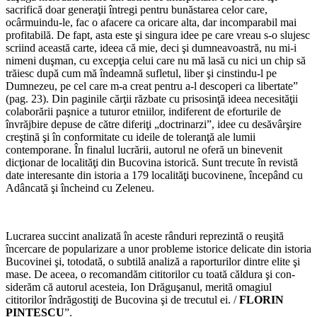
sacrifică doar ge­neraţii întregi pentru bunăsta­rea celor care,
ocârmuindu-le, fac o afacere ca oricare alta, dar incomparabil mai
profitabilă. De fapt, asta este şi sin­gura idee pe care vreau s-o slujesc
scriind această carte, ideea că mie, deci şi dumneavoastră, nu mi-i
nimeni duşman, cu excepţia celui care nu mă lasă cu nici un chip să
trăiesc după cum mă îndeam­nă sufletul, liber şi cinstindu-l pe
Dumnezeu, pe cel care m-a creat pentru a-l descoperi ca libertate”
(pag. 23). Din paginile cărţii răzbate cu prisosinţă ideea necesităţii
colaborării paşnice a tuturor etniilor, in­diferent de eforturile de
învrăj­bire depuse de către diferiţi „doctrinarzi”, idee cu desăvâr­şire
creştină şi în conformitate cu ideile de toleranţă ale lumii
contemporane. În finalul lu­crării, autorul ne oferă un bine­venit
dicţionar de localităţi din Bucovina istorică. Sunt trecute în revistă
date interesante din istoria a 179 localităţi bucovinene, începând cu
Adâncată şi încheind cu Zeleneu.
Lucrarea succint analizată în aceste rânduri reprezintă o re­uşită
încercare de popularizare a unor probleme istorice deli­cate din istoria
Bucovinei şi, totodată, o subtilă analiză a raporturilor dintre elite şi
mase. De aceea, o recomandăm ci­titorilor cu toată căldura şi con­
siderăm că autorul acesteia, Ion Drăguşanul, merită omagiul
cititorilor îndrăgostiţi de Buco­vina şi de trecutul ei. /
FLORIN
PINTESCU
”.