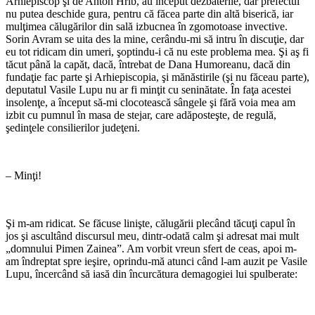
Arhiepiscop şi de Anton Hrib, au început dezbaterile, dar prefectul
nu putea deschide gura, pentru că făcea parte din altă biserică, iar
mulţimea călugărilor din sală izbucnea în zgomotoase invective.
Sorin Avram se uita des la mine, cerându-mi să intru în discuţie, dar
eu tot ridicam din umeri, şoptindu-i că nu este problema mea. Şi aş fi
tăcut până la capăt, dacă, întrebat de Dana Humoreanu, dacă din
fundaţie fac parte şi Arhiepiscopia, şi mănăstirile (şi nu făceau parte),
deputatul Vasile Lupu nu ar fi minţit cu seninătate. În faţa acestei
insolenţe, a început să-mi clocotească sângele şi fără voia mea am
izbit cu pumnul în masa de stejar, care adăposteşte, de regulă,
şedinţele consilierilor judeţeni.
– Minţi!
Şi m-am ridicat. Se făcuse linişte, călugării plecând tăcuţi capul în
jos şi ascultând discursul meu, dintr-odată calm şi adresat mai mult
„domnului Pimen Zainea”. Am vorbit vreun sfert de ceas, apoi m-
am îndreptat spre ieşire, oprindu-mă atunci când l-am auzit pe Vasile
Lupu, încercând să iasă din încurcătura demagogiei lui spulberate: