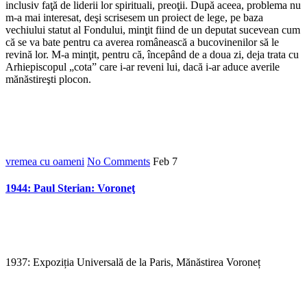
inclusiv faţă de liderii lor spirituali, preoţii. După aceea, problema nu
m-a mai interesat, deşi scrisesem un proiect de lege, pe baza
vechiului statut al Fondului, minţit fiind de un deputat sucevean cum
că se va bate pentru ca averea românească a bucovinenilor să le
revină lor. M-a minţit, pentru că, începând de a doua zi, deja trata cu
Arhiepiscopul „cota” care i-ar reveni lui, dacă i-ar aduce averile
mănăstireşti plocon.
vremea cu oameni
No Comments
Feb
7
1944: Paul Sterian: Voroneţ
1937: Expoziția Universală de la Paris, Mănăstirea Voroneț