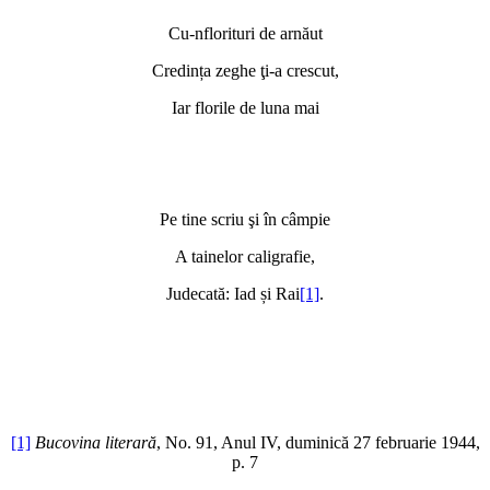
Cu-nflorituri de arnăut
Credința zeghe ţi-a crescut,
Iar florile de luna mai
Pe tine scriu şi în câmpie
A tainelor caligrafie,
Judecată: Iad și Rai
[1]
.
[1]
Bucovina literară
, No. 91, Anul IV, duminică 27 februarie 1944,
p. 7