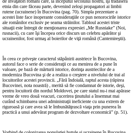
de învăţători români care, la începutul secolului nostru, îşi trădaseră
etnia din care făceau parte, devenind zeloşi propa­gatori ai limbii
rutene (ucrai­nene) în Bucovina (pag. 70). Simpla prezentare a
acestei liste face inoperante consi­deraţiile ce pun nenorocirile istorice
ale românilor exclusiv pe seama străinilor. Tabloul acestei triste
situaţii este în­tregit de menţionarea expresiei „Me Rusniake” (Noi,
rusnacii), cu care îşi începea orice dis­curs un celebru apărător şi
ucrainenilor, fost urmaş al boierilor de viţă română (Cantemireştii).
În ceea ce priveşte caracterul stăpânirii austriece în Bucovina,
autorul face o serie de consideraţii ce au menirea de a pune în
valoare, pe bază de mărturii istorice, dorinţa austriecilor de a
moderniza Buco­vina şi de a realiza o creştere a nivelului de trai al
locuitorilor acestei provincii. „Fără în­doială, raptul acesta (răpirea
Bucovinei, nota noastră) , me­rită să fie condamnat de istorie, deşi,
pentru locuitorii din nordul Moldovei, pe care statul nu-i mai apărase
vreme de vreo două veacuri, cucerirea ţinutului a însemnat mai
curând schimbarea unei administraţii ine­ficiente cu una extrem de
rigu­roasă şi care avea să le îmbu­nătăţească viaţa prin punerea în
practică a unui adevărat pro­gram de dezvoltare economică” (p. 51).
Vorbind de colonizarea po­pulaţiei huţule şi ucrainene în Bucovina,