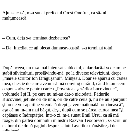
Ajuns acasă, m-a sunat prefectul Orest Onofrei, ca să-mi
mulţumească.
– Cum, deja s-a terminat dezbaterea?
– Da. Imediat ce aţi plecat dumneavoastră, s-a terminat totul.
După aceea, nu m-a mai interesat subiectul, chiar dacă-i vedeam pe
ştabii silviculturii proslăvindu-mă, pe la diverse televiziuni, drept
„marele scriitor Ion Drăguşanul”. Minţeau. Doar se apărau cu cartea
mea, chestie de care aveam să mă conving curând, când le-am cerut
o sponsorizare pentru cartea „Povestea aşezărilor bucovinene”,
volumele I şi II, pe care nu mi-au dat-o niciodată. Pădurile
Bucovinei, jefuite ori de unii, ori de către ceilalţi, nu ne-au aparţinut
şi nu ne vor aparţine vreodată drept „avere naţională românească”,
aşa că nu m-am mai băgat, deşi, după cum se părea, cartea mea îşi
căpătase o îndreptăţire. Într-o zi, m-a sunat Emil Ursu, ca să mă
roage, din partea domnului ministru Răzvan Teodorescu, să scriu un
elaborat de două pagini despre statutul averilor mănăstireşti de
odinioară.