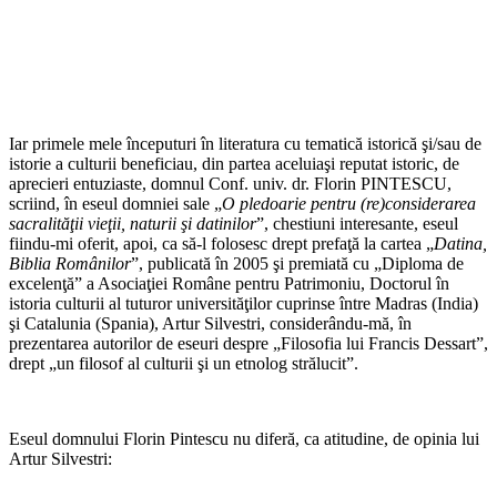
Iar primele mele începuturi în literatura cu tematică istorică şi/sau de
istorie a culturii beneficiau, din partea aceluiaşi reputat istoric, de
aprecieri entuziaste, domnul Conf. univ. dr. Florin PINTESCU,
scriind, în eseul domniei sale „
O pledoarie pentru (re)considerarea
sacralităţii vieţii, naturii şi datinilor
”, chestiuni interesante, eseul
fiindu-mi oferit, apoi, ca să-l folosesc drept prefaţă la cartea „
Datina,
Biblia Românilor
”, publicată în 2005 şi premiată cu „Diploma de
excelenţă” a Asociaţiei Române pentru Patrimoniu, Doctorul în
istoria culturii al tuturor universităţilor cuprinse între Madras (India)
şi Catalunia (Spania), Artur Silvestri, considerându-mă, în
prezentarea autorilor de eseuri despre „Filosofia lui Francis Dessart”,
drept „un filosof al culturii şi un etnolog strălucit”.
Eseul domnului Florin Pintescu nu diferă, ca atitudine, de opinia lui
Artur Silvestri: