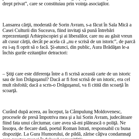
drept privat”, care se constituiau prin voinţa asociaţilor.
Lansarea cărţii, moderată de Sorin Avram, s-a făcut în Sala Mică a
Casei Culturii din Suceava, fiind invitaţi să pună întrebări
reprezentanţii Arhiepiscopiei şi ai liberalilor, care nu au găsit vreun
alt cusur cărţii, decât pe acela că „nu e scrisă de un istoric”, de parcă
eu i-aş fi oprit să o facă. Şi-atunci, din public, Aura Brădăţan le-a
închis gurile ezitanţilor detractori:
– Ştiţi care este diferenţa între a fi scrisă această carte de un istoric
sau de Ion Drăguşanul? Dacă ar fi fost scrisă de un istoric, era cel
mult răsfoită; dacă a scris-o Drăguşanul, va fi citită din scoarţă în
scoarţă.
Curând după aceea, au început, la Câmpulung Moldovenesc,
procesele de presă împotriva mea şi a lui Sorin Avram, judecătoare
fiind fata unui cârciumar, care avea să-mi plătească o poliţă. Ne
însoţea, de fiecare dată, poetul Roman Istrati, responsabil cu buna
dispoziţie. La Gura Humorului, de pildă, zărise câţiva condamnaţi