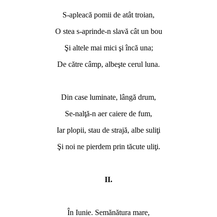
S-apleacă pomii de atât troian,
O stea s-aprinde-n slavă cât un bou
Şi altele mai mici şi încă una;
De către câmp, albeşte cerul luna.
Din case luminate, lângă drum,
Se-nalţă-n aer caiere de fum,
Iar plopii, stau de strajă, albe suliţi
Şi noi ne pierdem prin tăcute uliţi.
II.
În Iunie. Semănătura mare,