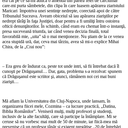
era cât pe ce să-mi aducă o amendă din partea fetei de cârciumar
care-mi purta sâmbetele, din clipa în care luasem apărarea ziaristului
Maricari împotriva unei sentinţe nedrepte, corectată apoi de către
Tribunalul Suceava. Aveam obiceiul să iau apărarea ziariştilor pe
nedrept târâţi în faţa Justiţiei, doar pentru a fi umiliţi întru ostoirea
ofticii denunţătorilor. În schimb, când eram eu chemat într-o instanţă,
presa suceveană triumfa, iar când venea decizia finală, total
favorabilă mie, „uita” să o mai menţioneze. Nu ştiam de la ce venea
acea stupidă ură, dar, ceva mai târziu, avea să mi-o explice Mihai
Chira, de la „Crai nou”:
– Era greu de îndurat ca, peste tot unde intri, să fii întrebat dacă îl
cunoşti pe Drăguşanul… Dar, gata, problema s-a rezolvat: spunem
că Drăguşanul este scriitor şi, atunci, rămânem noi cei mai buni
ziarişti…
Mă aflam la Universitatea din Cluj-Napoca, unde lansam, în
organizarea fiicei mele, Cozmina – ca lucrare practică, „Datina,
Biblia Românilor”. Veniseră mulţi, mulţi profesori şi studenţi,
inclusiv de la alte facultăţi, care să participe la întâmplare. Mi se
ceruse să nu vorbesc mai mult de 50 de minute, iar fiică-mea mă
prevenise că un profesor tânăr şi exigent pregătise „20 de întrebări