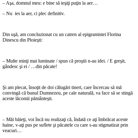
– Aşa, domnul meu: e bine să ieşiţi puţin la aer…
– Nu ies la aer, ci plec definitiv.
Din uşă, am concluzionat cu un catren al epigramistei Florina
Dinescu din Ploieşti:
– Multe minţi mai luminate / spun că proştii n-au idei. / E greşit,
gândesc şi ei / …din păcate!
Şi am plecat, însoţit de doi călugări tineri, care încercau să mă
convingă că bunul Dumnezeu, pe cale naturală, va face să se stingă
aceste lăcomii pământeşti.
– Măi băieţi, voi încă nu realizaţi că, îndată ce aţi îmbrăcat aceste
haine, v-aţi pus pe suflete şi păcatele cu care s-au stigmatizat prin
veacuri…