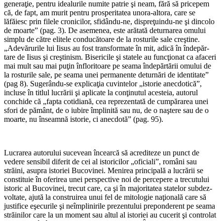
generaţie, pentru idealurile numite patrie şi neam, fără să pricepem
că, de fapt, am murit pentru prosperitatea unora-altora, care se
lăfăiesc prin filele cronicilor, sfidându-ne, dispreţuindu-ne şi dincolo
de moarte” (pag. 3). De asemenea, este arătată detur­narea omului
simplu de către elitele conducătoare de la ros­turile sale creştine.
„Adevăru­rile lui Iisus au fost transfor­mate în mit, adică în îndepăr­
tare de Iisus şi creştinism. Bi­sericile şi statele au funcţionat ca afaceri
mai mult sau mai puţin înfloritoare pe seama în­depărtării omului de
la rosturile sale, pe seama unei perma­nente deturnări de identitate”
(pag 8). Sugerându-se explicaţia cuvintelor „istorie anec­dotică”,
incluse în titlul lucrării şi aplicate la conţinutul aces­teia, autorul
conchide că „fapta cotidiană, cea reprezentată de cumpărarea unei
sfori de pă­mânt, de o iubire împlinită sau nu, de o naştere sau de o
moar­te, nu înseamnă istorie, ci anecdotă” (pag. 95).
Lucrarea autorului sucevean încearcă să acrediteze un punct de
vedere sensibil diferit de cei al istoricilor „oficiali”, ro­mâni sau
străini, asupra istoriei Bucovinei. Menirea principală a lucrării se
constituie în ofe­rirea unei perspective noi de percepere a trecutului
istoric al Bucovinei, trecut care, ca şi în majoritatea statelor subdez­
voltate, ajută la construirea unui fel de mitologie naţională care să
justifice eşecurile şi neîmplinirile prezentului pre­ponderent pe seama
străinilor care la un moment sau altul al istoriei au cucerit şi controlat