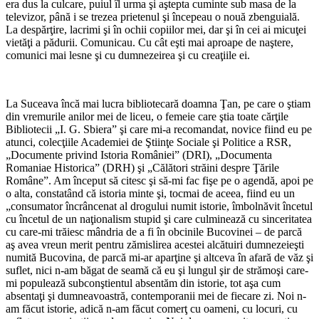
era dus la culcare, puiul îl urma şi aştepta cuminte sub masa de la
televizor, până i se trezea prietenul şi începeau o nouă zbenguială.
La despărţire, lacrimi şi în ochii copiilor mei, dar şi în cei ai micuţei
vietăţi a pădurii. Comunicau. Cu cât eşti mai aproape de naştere,
comunici mai lesne şi cu dumnezeirea şi cu creaţiile ei.
La Suceava încă mai lucra bibliotecară doamna Ţan, pe care o ştiam
din vremurile anilor mei de liceu, o femeie care ştia toate cărţile
Bibliotecii „I. G. Sbiera” şi care mi-a recomandat, novice fiind eu pe
atunci, colecţiile Academiei de Ştiinţe Sociale şi Politice a RSR,
„Documente privind Istoria României” (DRI), „Documenta
Romaniae Historica” (DRH) şi „Călători străini despre Ţările
Române”. Am început să citesc şi să-mi fac fişe pe o agendă, apoi pe
o alta, constatând că istoria minte şi, tocmai de aceea, fiind eu un
„consumator încrâncenat al drogului numit istorie, îmbolnăvit încetul
cu încetul de un naţionalism stupid şi care culminează cu sinceritatea
cu care-mi trăiesc mândria de a fi în obcinile Bucovinei – de parcă
aş avea vreun merit pentru zămislirea acestei alcătuiri dumnezeieşti
numită Bucovina, de parcă mi-ar aparţine şi altceva în afară de văz şi
suflet, nici n-am băgat de seamă că eu şi lungul şir de strămoşi care-
mi populează subconştientul absentăm din istorie, tot aşa cum
absentaţi şi dumneavoastră, contemporanii mei de fiecare zi. Noi n-
am făcut istorie, adică n-am făcut comerţ cu oameni, cu locuri, cu