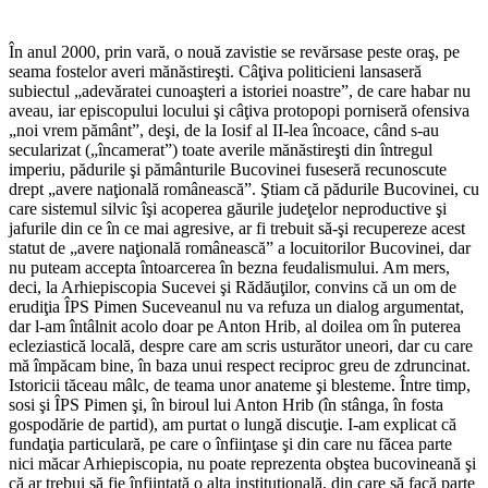
În anul 2000, prin vară, o nouă zavistie se revărsase peste oraş, pe
seama fostelor averi mănăstireşti. Câţiva politicieni lansaseră
subiectul „adevăratei cunoaşteri a istoriei noastre”, de care habar nu
aveau, iar episcopului locului şi câţiva protopopi porniseră ofensiva
„noi vrem pământ”, deşi, de la Iosif al II-lea încoace, când s-au
secularizat („încamerat”) toate averile mănăstireşti din întregul
imperiu, pădurile şi pământurile Bucovinei fuseseră recunoscute
drept „avere naţională românească”. Ştiam că pădurile Bucovinei, cu
care sistemul silvic îşi acoperea găurile judeţelor neproductive şi
jafurile din ce în ce mai agresive, ar fi trebuit să-şi recupereze acest
statut de „avere naţională românească” a locuitorilor Bucovinei, dar
nu puteam accepta întoarcerea în bezna feudalismului. Am mers,
deci, la Arhiepiscopia Sucevei şi Rădăuţilor, convins că un om de
erudiţia ÎPS Pimen Suceveanul nu va refuza un dialog argumentat,
dar l-am întâlnit acolo doar pe Anton Hrib, al doilea om în puterea
ecleziastică locală, despre care am scris usturător uneori, dar cu care
mă împăcam bine, în baza unui respect reciproc greu de zdruncinat.
Istoricii tăceau mâlc, de teama unor anateme şi blesteme. Între timp,
sosi şi ÎPS Pimen şi, în biroul lui Anton Hrib (în stânga, în fosta
gospodărie de partid), am purtat o lungă discuţie. I-am explicat că
fundaţia particulară, pe care o înfiinţase şi din care nu făcea parte
nici măcar Arhiepiscopia, nu poate reprezenta obştea bucovineană şi
că ar trebui să fie înfiinţată o alta instituţională, din care să facă parte