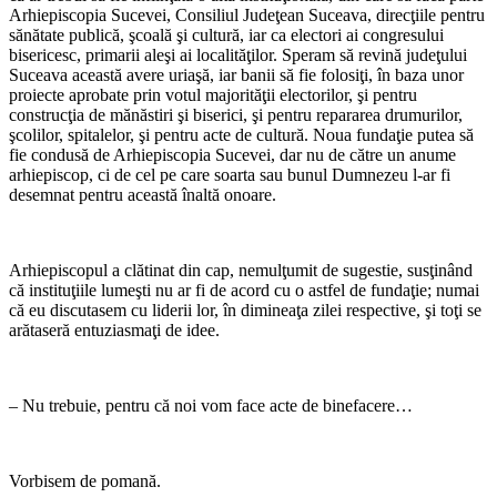
Arhiepiscopia Sucevei, Consiliul Judeţean Suceava, direcţiile pentru
sănătate publică, şcoală şi cultură, iar ca electori ai congresului
bisericesc, primarii aleşi ai localităţilor. Speram să revină judeţului
Suceava această avere uriaşă, iar banii să fie folosiţi, în baza unor
proiecte aprobate prin votul majorităţii electorilor, şi pentru
construcţia de mănăstiri şi biserici, şi pentru repararea drumurilor,
şcolilor, spitalelor, şi pentru acte de cultură. Noua fundaţie putea să
fie condusă de Arhiepiscopia Sucevei, dar nu de către un anume
arhiepiscop, ci de cel pe care soarta sau bunul Dumnezeu l-ar fi
desemnat pentru această înaltă onoare.
Arhiepiscopul a clătinat din cap, nemulţumit de sugestie, susţinând
că instituţiile lumeşti nu ar fi de acord cu o astfel de fundaţie; numai
că eu discutasem cu liderii lor, în dimineaţa zilei respective, şi toţi se
arătaseră entuziasmaţi de idee.
– Nu trebuie, pentru că noi vom face acte de binefacere…
Vorbisem de pomană.