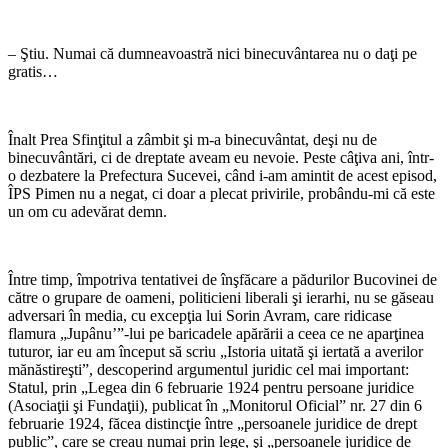
– Ştiu. Numai că dumneavoastră nici binecuvântarea nu o daţi pe
gratis…
Înalt Prea Sfinţitul a zâmbit şi m-a binecuvântat, deşi nu de
binecuvântări, ci de dreptate aveam eu nevoie. Peste câţiva ani, într-
o dezbatere la Prefectura Sucevei, când i-am amintit de acest episod,
ÎPS Pimen nu a negat, ci doar a plecat privirile, probându-mi că este
un om cu adevărat demn.
Între timp, împotriva tentativei de înşfăcare a pădurilor Bucovinei de
către o grupare de oameni, politicieni liberali şi ierarhi, nu se găseau
adversari în media, cu excepţia lui Sorin Avram, care ridicase
flamura „Jupânu’”-lui pe baricadele apărării a ceea ce ne aparţinea
tuturor, iar eu am început să scriu „Istoria uitată şi iertată a averilor
mănăstireşti”, descoperind argumentul juridic cel mai important:
Statul, prin „Legea din 6 februarie 1924 pentru persoane juridice
(Asociaţii şi Fundaţii), publicat în „Monitorul Oficial” nr. 27 din 6
februarie 1924, făcea distincţie între „persoanele juridice de drept
public”, care se creau numai prin lege, şi „persoanele juridice de