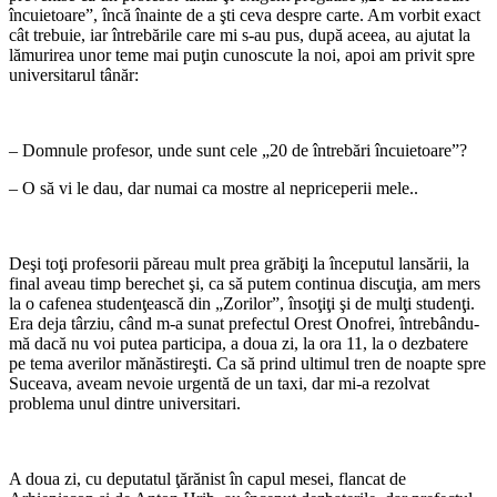
încuietoare”, încă înainte de a şti ceva despre carte. Am vorbit exact
cât trebuie, iar întrebările care mi s-au pus, după aceea, au ajutat la
lămurirea unor teme mai puţin cunoscute la noi, apoi am privit spre
universitarul tânăr:
– Domnule profesor, unde sunt cele „20 de întrebări încuietoare”?
– O să vi le dau, dar numai ca mostre al nepriceperii mele..
Deşi toţi profesorii păreau mult prea grăbiţi la începutul lansării, la
final aveau timp berechet şi, ca să putem continua discuţia, am mers
la o cafenea studenţească din „Zorilor”, însoţiţi şi de mulţi studenţi.
Era deja târziu, când m-a sunat prefectul Orest Onofrei, întrebându-
mă dacă nu voi putea participa, a doua zi, la ora 11, la o dezbatere
pe tema averilor mănăstireşti. Ca să prind ultimul tren de noapte spre
Suceava, aveam nevoie urgentă de un taxi, dar mi-a rezolvat
problema unul dintre universitari.
A doua zi, cu deputatul ţărănist în capul mesei, flancat de