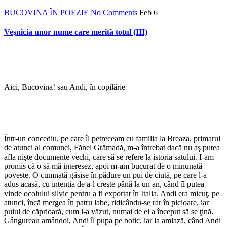
BUCOVINA ÎN POEZIE
No Comments
Feb
6
Veşnicia unor nume care merită totul (III)
Aici, Bucovina! sau Andi, în copilărie
Într-un concediu, pe care îl petreceam cu familia la Breaza, primarul
de atunci al comunei, Fănel Grămadă, m-a întrebat dacă nu aş putea
afla nişte documente vechi, care să se refere la istoria satului. I-am
promis că o să mă interesez, apoi m-am bucurat de o minunată
poveste. O cumnată găsise în pădure un pui de ciută, pe care l-a
adus acasă, cu intenţia de a-l creşte până la un an, când îl putea
vinde ocolului silvic pentru a fi exportat în Italia. Andi era micuţ, pe
atunci, încă mergea în patru labe, ridicându-se rar în picioare, iar
puiul de căprioară, cum l-a văzut, numai de el a început să se ţină.
Gângureau amândoi, Andi îl pupa pe botic, iar la amiază, când Andi