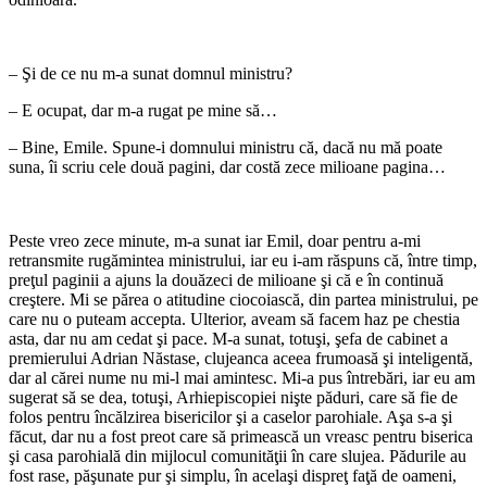
– Şi de ce nu m-a sunat domnul ministru?
– E ocupat, dar m-a rugat pe mine să…
– Bine, Emile. Spune-i domnului ministru că, dacă nu mă poate
suna, îi scriu cele două pagini, dar costă zece milioane pagina…
Peste vreo zece minute, m-a sunat iar Emil, doar pentru a-mi
retransmite rugămintea ministrului, iar eu i-am răspuns că, între timp,
preţul paginii a ajuns la douăzeci de milioane şi că e în continuă
creştere. Mi se părea o atitudine ciocoiască, din partea ministrului, pe
care nu o puteam accepta. Ulterior, aveam să facem haz pe chestia
asta, dar nu am cedat şi pace. M-a sunat, totuşi, şefa de cabinet a
premierului Adrian Năstase, clujeanca aceea frumoasă şi inteligentă,
dar al cărei nume nu mi-l mai amintesc. Mi-a pus întrebări, iar eu am
sugerat să se dea, totuşi, Arhiepiscopiei nişte păduri, care să fie de
folos pentru încălzirea bisericilor şi a caselor parohiale. Aşa s-a şi
făcut, dar nu a fost preot care să primească un vreasc pentru biserica
şi casa parohială din mijlocul comunităţii în care slujea. Pădurile au
fost rase, păşunate pur şi simplu, în acelaşi dispreţ faţă de oameni,