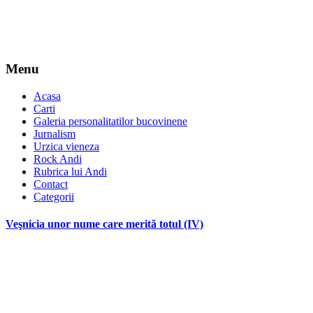
Menu
Acasa
Carti
Galeria personalitatilor bucovinene
Jurnalism
Urzica vieneza
Rock Andi
Rubrica lui Andi
Contact
Categorii
Veşnicia unor nume care merită totul (IV)