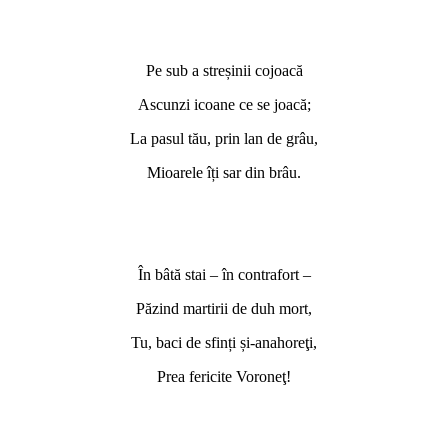
Pe sub a streșinii cojoacă
Ascunzi icoane ce se joacă;
La pasul tău, prin lan de grâu,
Mioarele îți sar din brâu.
În bâtă stai – în contrafort –
Păzind martirii de duh mort,
Tu, baci de sfinți și-anahoreţi,
Prea fericite Voroneţ!