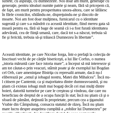
suflete, cu aspiraţii, cu dumnezeire. Noi doar am murit, generaţie cu
generaţie, pentru idealuri numite patrie şi neam, fără să pricepem că,
de fapt, am murit pentru prosperitatea unora-altora, care se lăfăiesc
în filele cronicilor, sfidându-ne, dispreţuindu-ne şi dincolo de
moarte. Noi am fost doar mulţimea, furnicarul cu o identitate
sugerată şi care s-a mândrit cu această identitate, fiind mereu gata să
moară pentru ea, fără să bage de seamă că i-a fost furată identitatea
adevărată, cea de fiinţă umană, care, dacă tot s-a născut, trebuia să
fie şi fericită, trebuia să-şi trăiască Dumnezeu în libertate”.
Această identitate, pe care Nicolae Iorga, într-o prefaţă la colecţia de
înscrisuri vechi de pe cărţile bisericeşti, a lui Ilie Corfus, o numea
„istoria măruntă care face istoria mare”, a început să mă intereseze şi
am tot căutat-o prin veacuri, stârnit poate şi de exemplul lui Bogdan
cel Orb, care ameninţase Bistriţa cu represalii armate, dacă nu-l
eliberează pe „omul şi iobagul nostru, Matei din Mihalcea”. Încă nu-
l citisem pe Cantemir, ca şi majoritatea dintre dumneavoastră, şi nu
ştiam că existau iobagi mult mai bogaţi decât cei mai mulţi dintre
boieri, datorită turmelor pe care le creşteau şi vindeau, dar care nu
beneficiau de dreptul de a ocupa funcţii în stat; încă nu ştiam că şi o
sfoară de pământ, deţinută în proprietate, precum cea a ţiganului
Vrabie din Câmpulung, consacra statutul de răzeş. Încă nu ştiam
mare lucru despre asuprirea cumplită a „robilor lui Dumnezeu” pe