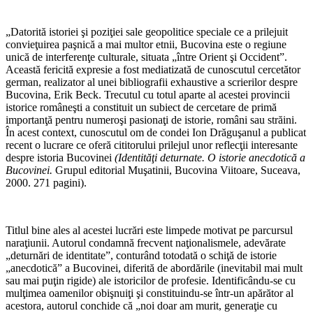
„Datorită istoriei şi poziţiei sale geopolitice speciale ce a prilejuit
convieţuirea paşnică a mai multor etnii, Bucovina este o regiune
unică de interferenţe culturale, situata „între Orient şi Occident”.
Această fericită expresie a fost mediatizată de cunoscutul cercetător
german, realizator al unei bibliografii exhaustive a scrierilor despre
Bucovina, Erik Beck. Trecutul cu totul aparte al acestei pro­vincii
istorice româneşti a con­stituit un subiect de cercetare de primă
importanţă pentru numeroşi pasionaţi de istorie, români sau străini.
În acest context, cunoscutul om de condei Ion Drăguşanul a publi­cat
recent o lucrare ce oferă cititorului prilejul unor reflecţii interesante
despre istoria Bucovinei
(Identităţi deturnate. O istorie anecdotică a
Buco­vinei.
Grupul editorial Muşatinii, Bucovina Viitoare, Suceava,
2000. 271 pagini).
Titlul bine ales al acestei lucrări este limpede motivat pe parcursul
naraţiunii. Autorul condamnă frecvent naţionalismele, adevărate
„deturnări de identitate”, conturând totodată o schiţă de istorie
„anecdotică” a Bucovinei, diferită de abor­dările (inevitabil mai mult
sau mai puţin rigide) ale istoricilor de profesie. Identificându-se cu
mulţimea oamenilor obiş­nuiţi şi constituindu-se într-un apărător al
acestora, autorul conchide că „noi doar am murit, generaţie cu