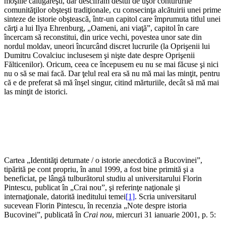
moşiile călugăreşti, dar descifram destul de uşor contururile
comunităţilor obşteşti tradiţionale, cu consecinţa alcătuirii unei prime
sinteze de istorie obştească, într-un capitol care împrumuta titlul unei
cărţi a lui Ilya Ehrenburg, „Oameni, ani viaţă”, capitol în care
încercam să reconstitui, din urice vechi, povestea unor sate din
nordul moldav, uneori încurcând discret lucrurile (la Oprişenii lui
Dumitru Covalciuc inclusesem şi nişte date despre Oprişenii
Fălticenilor). Oricum, ceea ce începusem eu nu se mai făcuse şi nici
nu o să se mai facă. Dar ţelul real era să nu mă mai las minţit, pentru
că e de preferat să mă înşel singur, citind mărturiile, decât să mă mai
las minţit de istorici.
Cartea „Identităţi deturnate / o istorie anecdotică a Bucovinei”,
tipărită pe cont propriu, în anul 1999, a fost bine primită şi a
beneficiat, pe lângă tulburătorul studiu al universitarului Florin
Pintescu, publicat în „Crai nou”, şi referinţe naţionale şi
internaţionale, datorită ineditului temei
[1]
. Scria universitarul
sucevean Florin Pintescu, în recenzia „Note despre istoria
Bucovinei”, publicată în
Crai nou
, miercuri 31 ianuarie 2001, p. 5: