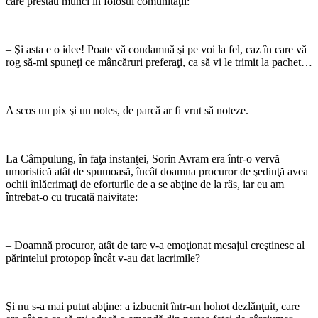
care prestau munci în folosul comunităţii:
– Şi asta e o idee! Poate vă condamnă şi pe voi la fel, caz în care vă
rog să-mi spuneţi ce mâncăruri preferaţi, ca să vi le trimit la pachet…
A scos un pix şi un notes, de parcă ar fi vrut să noteze.
La Câmpulung, în faţa instanţei, Sorin Avram era într-o vervă
umoristică atât de spumoasă, încât doamna procuror de şedinţă avea
ochii înlăcrimaţi de eforturile de a se abţine de la râs, iar eu am
întrebat-o cu trucată naivitate:
– Doamnă procuror, atât de tare v-a emoţionat mesajul creştinesc al
părintelui protopop încât v-au dat lacrimile?
Şi nu s-a mai putut abţine: a izbucnit într-un hohot dezlănţuit, care