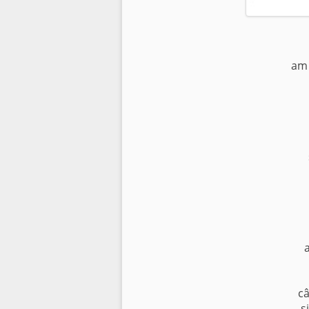
am 
câ
ş