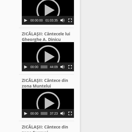
Player
00:00:00
01:03:35
ZICĂLAŞII: Cântecele lui
Gheorghe A. Dinicu
Video
Player
00:00
44:09
ZICĂLAŞII: Cântece din
zona Muntelui
Video
Player
00:00
37:23
ZICĂLAŞII: Cântece din