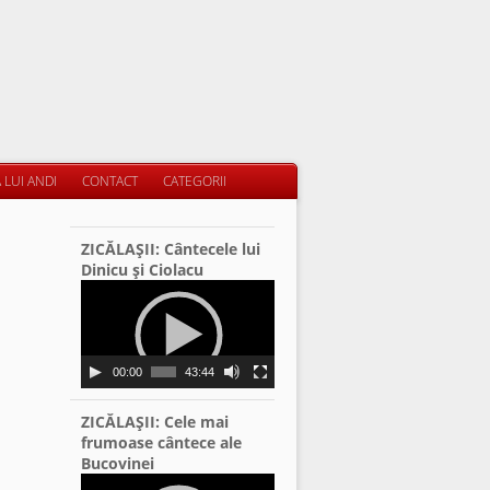
 LUI ANDI
CONTACT
CATEGORII
ZICĂLAŞII: Cântecele lui
Dinicu şi Ciolacu
Video
Player
00:00
43:44
ZICĂLAŞII: Cele mai
frumoase cântece ale
Bucovinei
Video