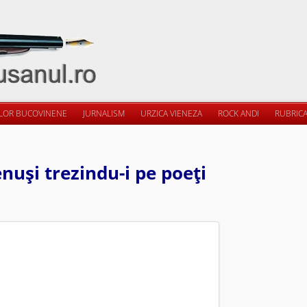
ILOR BUCOVINENE
JURNALISM
URZICA VIENEZA
ROCK ANDI
RUBRICA
enuşi trezindu-i pe poeţi