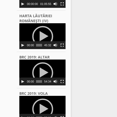
00:00:00
01:05:55
HARTA LĂUTĂRIEI
ROMÂNEŞTI (IV)
Video
Player
00:00
45:32
BRC 2019: ALTAR
Video
Player
00:00
54:34
BRC 2019: VOLA
Video
Player