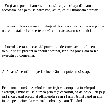
– Eu ţi-am spus, – i-am zis dar, ca să scap, – că aşa dădeam cu
socoteala, că aşa mi se pare: văd, acum, că ai Dumneata dreptate.
– Ce vezi!? Nu vezi nimic!, strigă el. Nici că e vorba cine are şi cine
n-are dreptate, ci care este adevărul, iar aceasta n-o ştiu nici eu.
– Lucrul acesta nici c-o să-l putem noi descurca acum, căci eu
trebuie să fiu pre­zent la apelul nominal, iar după prânz am să fac
exerciţii cu compania.
A rămas să ne-ntâlnim pe la cinci, când eu puteam să scap.
Pe la unu şi jumătate, când eu am ieşit cu compania în câmpul de
exerciţii, Emi­nescu se plimba prin faţa cazărmii, ca de obicei, cu paşi
rari şi cu capul plecat, şi plimbându-se aşa l-am găsit şi când m-am
întors, pe la cinci, la cazarmă – obosit şi cam flămând.