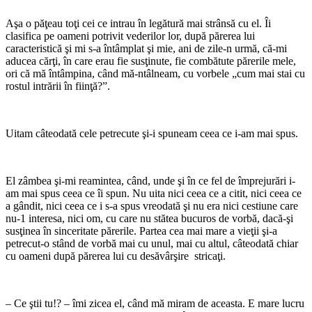
Aşa o păţeau toţi cei ce intrau în le­gătură mai strânsă cu el. Îi
clasifica pe oameni potrivit vederilor lor, după părerea lui
caracteristică şi mi s-a întâmplat şi mie, ani de zile-n urmă, că-mi
aducea cărţi, în care erau fie susţinute, fie combătute părerile mele,
ori că mă întâmpina, când mă-ntâlneam, cu vorbele „cum mai stai cu
rostul intrării în fiinţă?”.
Uitam câteodată cele petrecute şi-i spuneam ceea ce i-am mai spus.
El zâmbea şi-mi reamintea, când, unde şi în ce fel de împrejurări i-
am mai spus ceea ce îi spun. Nu uita nici ceea ce a citit, nici ceea ce
a gândit, nici ceea ce i s-a spus vreodată şi nu era nici cestiune care
nu-1 interesa, nici om, cu care nu stătea bucuros de vorbă, dacă-şi
susţinea în sinceritate pă­rerile. Partea cea mai mare a vieţii şi-a
petrecut-o stând de vorbă mai cu unul, mai cu altul, câteodată chiar
cu oameni după părerea lui cu desăvârşire stricaţi.
– Ce ştii tu!? – îmi zicea el, când mă miram de aceasta. E mare lucru