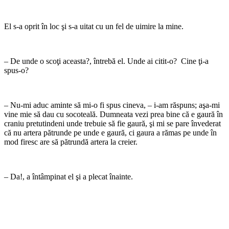
El s-a oprit în loc şi s-a uitat cu un fel de uimire la mine.
– De unde o scoţi aceasta?, întrebă el. Unde ai citit-o? Cine ţi-a
spus-o?
– Nu-mi aduc aminte să mi-o fi spus cineva, – i-am răspuns; aşa-mi
vine mie să dau cu socoteală. Dumneata vezi prea bine că e gaură în
craniu pretutindeni unde trebuie să fie gaură, şi mi se pare înve­derat
că nu artera pătrunde pe unde e gaură, ci gaura a rămas pe unde în
mod firesc are să pătrundă artera la creier.
– Da!, a întâmpinat el şi a plecat îna­inte.