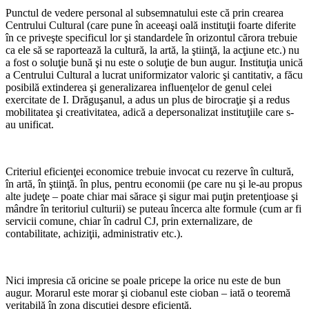
Punctul de vedere personal al subsemnatului este că prin crearea
Centrului Cultural (care pune în aceeaşi oală instituţii foarte diferite
în ce priveşte specificul lor şi standardele în orizontul cărora trebuie
ca ele să se raportează la cultură, la artă, la ştiinţă, la acţiune etc.) nu
a fost o soluţie bună şi nu este o soluţie de bun augur. Instituţia unică
a Centrului Cultural a lucrat uniformizator valoric şi cantitativ, a făcu
posibilă extinderea şi generalizarea influenţelor de genul celei
exercitate de I. Drăguşanul, a adus un plus de birocraţie şi a redus
mobilitatea şi creativitatea, adică a depersonalizat instituţiile care s-
au unificat.
Criteriul eficienţei economice trebuie invocat cu rezerve în cultură,
în artă, în ştiinţă. în plus, pentru economii (pe care nu şi le-au propus
alte judeţe – poate chiar mai sărace şi sigur mai puţin pretenţioase şi
mândre în teritoriul culturii) se puteau încerca alte formule (cum ar fi
servicii comune, chiar în cadrul CJ, prin externalizare, de
contabilitate, achiziţii, administrativ etc.).
Nici impresia că oricine se poale pricepe la orice nu este de bun
augur. Morarul este morar şi ciobanul este cioban – iată o teoremă
veritabilă în zona discuţiei despre eficienţă.