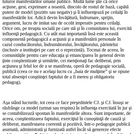
tuturor manifestărilor umane publice. Multă lume ştie că orice
acţiune, gest, exprimare a noastră, dincolo de rostul de bază, capătă
putere de model (pozitiv sau negativ) şi îi influenţează pe ceilalţi în
manifestările lor. Adică devin învăţătură, îndrumare, sprijin,
argument, lucru de imitat sau de ocolit imperativ pentru ceilalţi.
Orice om, pe treapta socială pe care stă şi în comunitatea lui, exercită
influenţă pedagogică. Cu atât mai importantă însă este această
componentă pedagogică a acţiunii şi a manifestării personale în
cazul conducătorului, îndrumătorului, învăţătorului, părintelui
(inclusiv a instituţiei pe care ei o reprezintă). Tocmai de aceea, în
comunităţile pentru care educaţia şi emanciparea în general devin
ţinte conştientizate şi urmărite, cei menţionaţi fac deliberat, prin
acţiunea şi felul lor de a se manifesta, operă de pedagogie socială,
publică (ceea ce nu e acelaşi lucru cu „baia de mulţime” şi se opune
total absenţei conştiinţei faptului de a fi mereu şi obligatoriu
pedagog).
Aşa stând lucrurile, tot ceea ce face preşedintele CJ. şi CJ. însuşi se
răsfrânge ca model (urmat sau respins) în influenţa exercitată în jur şi
se contabilizează spontan în manifestările altora. Sunt importante, de
aceea, conştientizarea faptului, exerciţiul în cunoştinţă de cauză şi
deliberat, manifestarea coerentă şi pozitivă, într-o pedagogie publică
asumată, administrată şi furnizată astfel încât să genereze efecte