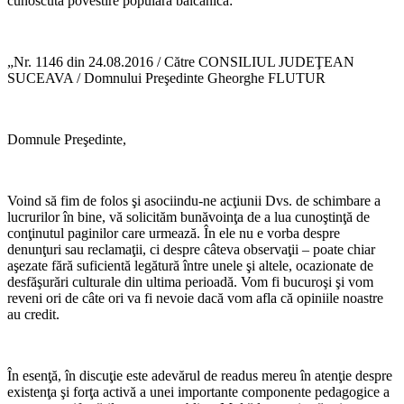
cunoscuta povestire populară balcanică:
„Nr. 1146 din 24.08.2016 / Către CONSILIUL JUDEŢEAN
SUCEAVA / Domnului Preşedinte Gheorghe FLUTUR
Domnule Preşedinte,
Voind să fim de folos şi asociindu-ne acţiunii Dvs. de schimbare a
lucrurilor în bine, vă solicităm bunăvoinţa de a lua cunoştinţă de
conţinutul paginilor care urmează. În ele nu e vorba despre
denunţuri sau reclamaţii, ci despre câteva observaţii – poate chiar
aşezate fără suficientă legătură între unele şi altele, ocazionate de
desfăşurări culturale din ultima perioadă. Vom fi bucuroşi şi vom
reveni ori de câte ori va fi nevoie dacă vom afla că opiniile noastre
au credit.
În esenţă, în discuţie este adevărul de readus mereu în atenţie despre
existenţa şi forţa activă a unei importante componente pedagogice a