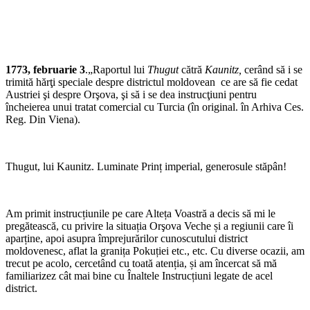
1773, februarie 3
.„Raportul lui
Thugut
cătră
Kaunitz,
cerând să i se
trimită hărţi speciale despre districtul moldovean ce are să fie cedat
Austriei şi despre Or­şova, şi să i se dea instrucţiuni pentru
încheierea unui tratat comercial cu Turcia (în original. în Arhiva Ces.
Reg. Din Viena).
Thugut, lui Kaunitz. Luminate Prinț imperial, generosule stăpân!
Am primit instrucțiunile pe care Alteța Voastră a decis să mi le
pregătească, cu privire la situația Orşova Veche și a regiunii care îi
aparține, apoi asupra împrejurărilor cunoscutului district
moldovenesc, aflat la granița Pokuției etc., etc. Cu diverse ocazii, am
trecut pe acolo, cercetând cu toată atenția, și am încercat să mă
familiarizez cât mai bine cu Înaltele Instrucțiuni legate de acel
district.