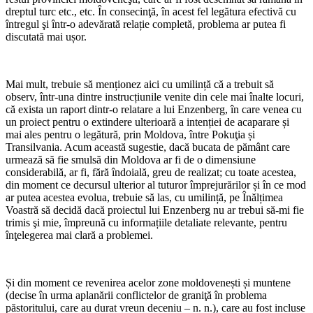
dreptul turc etc., etc. În consecinţă, în acest fel legătura efectivă cu
întregul şi într-o adevărată relație completă, problema ar putea fi
discutată mai ușor.
Mai mult, trebuie să menționez aici cu umilință că a trebuit să
observ, într-una dintre instrucțiunile venite din cele mai înalte locuri,
că exista un raport dintr-o relatare a lui Enzenberg, în care venea cu
un proiect pentru o extindere ulterioară a intenției de acaparare și
mai ales pentru o legătură, prin Moldova, între Pokuţia și
Transilvania. Acum această sugestie, dacă bucata de pământ care
urmează să fie smulsă din Moldova ar fi de o dimensiune
considerabilă, ar fi, fără îndoială, greu de realizat; cu toate acestea,
din moment ce decursul ulterior al tuturor împrejurărilor și în ce mod
ar putea acestea evolua, trebuie să las, cu umilință, pe Înălțimea
Voastră să decidă dacă proiectul lui Enzenberg nu ar trebui să-mi fie
trimis şi mie, împreună cu informațiile detaliate relevante, pentru
înţelegerea mai clară a problemei.
Și din moment ce revenirea acelor zone moldovenești și muntene
(decise în urma aplanării conflictelor de graniţă în problema
păstoritului, care au durat vreun deceniu – n. n.), care au fost incluse