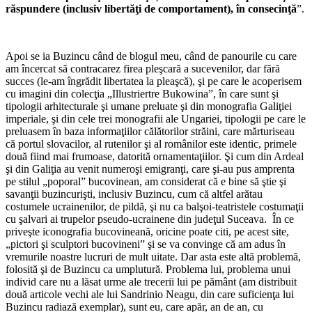
răspundere (inclusiv libertăţi de comportament), în consecinţă
”.
Apoi se ia Buzincu când de blogul meu, când de panourile cu care
am încercat să contracarez firea pleşcară a sucevenilor, dar fără
succes (le-am îngrădit libertatea la pleaşcă), şi pe care le acoperisem
cu imagini din colecţia „Illustriertre Bukowina”, în care sunt şi
tipologii arhitecturale şi umane preluate şi din monografia Galiţiei
imperiale, şi din cele trei monografii ale Ungariei, tipologii pe care le
preluasem în baza informaţiilor călătorilor străini, care mărturiseau
că portul slovacilor, al rutenilor şi al românilor este identic, primele
două fiind mai frumoase, datorită ornamentaţiilor. Şi cum din Ardeal
şi din Galiţia au venit numeroşi emigranţi, care şi-au pus amprenta
pe stilul „poporal” bucovinean, am considerat că e bine să ştie şi
savanţii buzincurişti, inclusiv Buzincu, cum că altfel arătau
costumele ucrainenilor, de pildă, şi nu ca balşoi-teatristele costumaţii
cu şalvari ai trupelor pseudo-ucrainene din judeţul Suceava. În ce
priveşte iconografia bucovineană, oricine poate citi, pe acest site,
„pictori şi sculptori bucovineni” şi se va convinge că am adus în
vremurile noastre lucruri de mult uitate. Dar asta este altă problemă,
folosită şi de Buzincu ca umplutură. Problema lui, problema unui
individ care nu a lăsat urme ale trecerii lui pe pământ (am distribuit
două articole vechi ale lui Sandrinio Neagu, din care suficienţa lui
Buzincu radiază exemplar), sunt eu, care apăr, an de an, cu