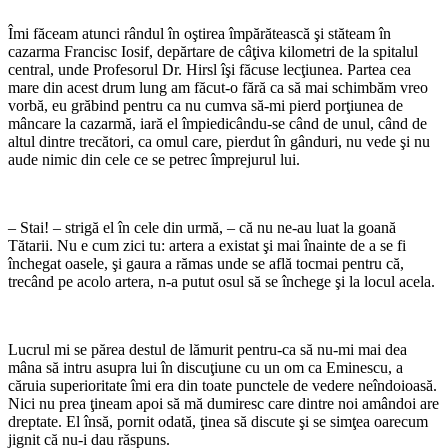
Îmi făceam atunci rândul în oştirea împărătească şi stăteam în
cazarma Francisc Iosif, depărtare de câţiva kilometri de la spitalul
central, unde Profesorul Dr. Hirsl îşi făcuse lecţiunea. Partea cea
mare din acest drum lung am făcut-o fără ca să mai schimbăm vreo
vorbă, eu grăbind pentru ca nu cumva să-mi pierd porţiunea de
mâncare la cazarmă, iară el împiedicându-se când de unul, când de
altul dintre trecători, ca omul care, pierdut în gânduri, nu vede şi nu
aude nimic din cele ce se petrec împrejurul lui.
– Stai! – strigă el în cele din urmă, – că nu ne-au luat la goană
Tătarii. Nu e cum zici tu: artera a existat şi mai înainte de a se fi
închegat oasele, şi gaura a rămas unde se află tocmai pentru că,
trecând pe acolo artera, n-a putut osul să se închege şi la locul acela.
Lucrul mi se părea destul de lămurit pentru-ca să nu-mi mai dea
mâna să intru asupra lui în discuţiune cu un om ca Eminescu, a
căruia superioritate îmi era din toate punctele de vedere neîndoioasă.
Nici nu prea ţineam apoi să mă dumiresc care dintre noi amândoi are
dreptate. El însă, pornit odată, ţinea să discute şi se simţea oarecum
jignit că nu-i dau răspuns.