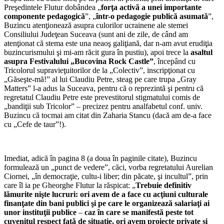
Preşedintele Flutur dobândea „
forţa activă a unei importante
componente pedagogică
”, „
într-o pedagogie publică asumată
”,
Buzincu atenţionează asupra culorilor ucrainene ale stemei
Consiliului Judeţean Suceava (sunt ani de zile, de când am
atenţionat că stema este una neaoş galiţiană, dar n-am avut erudiţia
buzincurismului şi mi-am răcit gura în pustiu), apoi trece la
asaltul
asupra Festivalului „Bucovina Rock Castle”
, începând cu
Tricolorul supravieţuitorilor de la „Colectiv”, inscripţionat cu
„Găseşte-mă!” al lui Claudiu Petre, steag pe care trupa „Gray
Matters” l-a adus la Suceava, pentru că o reprezintă şi pentru că
regretatul Claudiu Petre este prevestitorul stigmatului comis de
„bandiţii sub Tricolor” – precizez pentru analfabetul conf. univ.
Buzincu că tocmai am citat din Zaharia Stancu (dacă am de-a face
cu „Cefe de taur”!).
Imediat, adică în pagina 8 (a doua în paginile citate), Buzincu
formulează un „punct de vedere”, căci, vorba regretatului Aurelian
Ciornei, „în democraţie, cultu-i liber; din păcate, şi incultul”, prin
care îl ia pe Gheorghe Flutur la răspicat: „
Trebuie definitiv
lămurite nişte lucruri: ori avem de a face cu acţiuni culturale
finanţate din bani publici şi pe care le organizează salariaţi ai
unor instituţii publice
–
caz în care se manifestă peste tot
cuvenitul respect faţă de situaţie, ori avem proiecte private şi