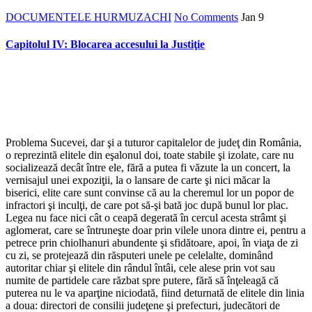
DOCUMENTELE HURMUZACHI
No Comments
Jan
9
Capitolul IV: Blocarea accesului la Justiţie
Problema Sucevei, dar şi a tuturor capitalelor de judeţ din România,
o reprezintă elitele din eşalonul doi, toate stabile şi izolate, care nu
socializează decât între ele, fără a putea fi văzute la un concert, la
vernisajul unei expoziţii, la o lansare de carte şi nici măcar la
biserici, elite care sunt convinse că au la cheremul lor un popor de
infractori şi inculţi, de care pot să-şi bată joc după bunul lor plac.
Legea nu face nici cât o ceapă degerată în cercul acesta strâmt şi
aglomerat, care se întruneşte doar prin vilele unora dintre ei, pentru a
petrece prin chiolhanuri abundente şi sfidătoare, apoi, în viaţa de zi
cu zi, se protejează din răsputeri unele pe celelalte, dominând
autoritar chiar şi elitele din rândul întâi, cele alese prin vot sau
numite de partidele care răzbat spre putere, fără să înţeleagă că
puterea nu le va aparţine niciodată, fiind deturnată de elitele din linia
a doua: directori de consilii judeţene şi prefecturi, judecători de