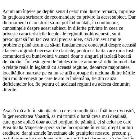
Acum am înţeles pe deplin sensul celor mai ilustre remarci, cuprinse
în grațioasa scrisoare de recomandare cu privire la acest subiect. Dar,
din moment ce am dorit să-mi pot îmbunătăți, în continuare,
cunoștințele despre acest subiect, în diferite privințe în ceea ce
privește caracteristicile locale ale regiunii moldovenești, sunt
preocupat să îmi fac cea mai precisă idee, căci am avut multe
probleme până acum ca să-mi fundamentez conceptul despre această
afacere cu gradul necesar de claritate, pentru că harta care mi-a fost
comunicată cu bunăvoință vizează doar o singură şi izolată bucată
de pământ. Îmi este greu de înțeles din ce anume să ridic în mod clar
o relație reală în legătură cu această regiune, deoarece majoritatea
localităților marcate pe ea nu se află aproape în niciuna dintre hărțile
țării moldovenești pe care le am la îndemână, fie din cauza
deficiențelor lor, fie pentru că aceleași regiuni au adesea denumiri
diferite.
Așa că mă aflu în situația de a cere cu umilință ca Înălțimea Voastră,
în generozitatea Voastră, să-mi trimită o hartă ceva mai detaliată,
care nu se aplică doar acelei porțiuni de pământ, ci și celor pe care
Prea Înalta Majestate speră să fie încorporate în viitor, drept ţinuturi
ereditare, dar şi zonele învecinate ale graniţelor noastre, precum şi
restul provinciei moldoveneşti, care ar fi fost desemnat să rămână în