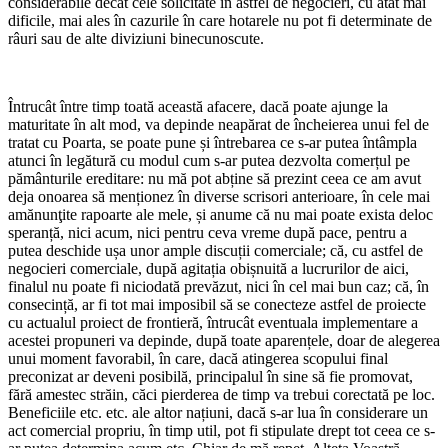
considerabile decât cele solicitate în astfel de negocieri, cu atât mai
dificile, mai ales în cazurile în care hotarele nu pot fi determinate de
râuri sau de alte diviziuni binecunoscute.
Întrucât între timp toată această afacere, dacă poate ajunge la
maturitate în alt mod, va depinde neapărat de încheierea unui fel de
tratat cu Poarta, se poate pune și întrebarea ce s-ar putea întâmpla
atunci în legătură cu modul cum s-ar putea dezvolta comerțul pe
pământurile ereditare: nu mă pot abține să prezint ceea ce am avut
deja onoarea să menționez în diverse scrisori anterioare, în cele mai
amănunţite rapoarte ale mele, și anume că nu mai poate exista deloc
speranță, nici acum, nici pentru ceva vreme după pace, pentru a
putea deschide ușa unor ample discuții comerciale; că, cu astfel de
negocieri comerciale, după agitația obișnuită a lucrurilor de aici,
finalul nu poate fi niciodată prevăzut, nici în cel mai bun caz; că, în
consecință, ar fi tot mai imposibil să se conecteze astfel de proiecte
cu actualul proiect de frontieră, întrucât eventuala implementare a
acestei propuneri va depinde, după toate aparențele, doar de alegerea
unui moment favorabil, în care, dacă atingerea scopului final
preconizat ar deveni posibilă, principalul în sine să fie promovat,
fără amestec străin, căci pierderea de timp va trebui corectată pe loc.
Beneficiile etc. etc. ale altor națiuni, dacă s-ar lua în considerare un
act comercial propriu, în timp util, pot fi stipulate drept tot ceea ce s-