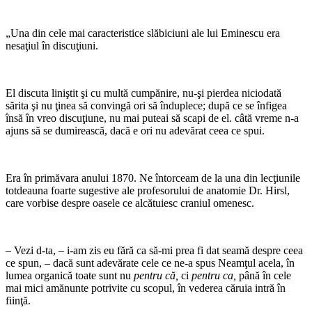
„Una din cele mai caracteristice slăbi­ciuni ale lui Eminescu era
nesaţiul în discuţiuni.
El discuta liniştit şi cu multă cumpă­nire, nu-şi pierdea niciodată
sărita şi nu ţinea să convingă ori să înduplece; după ce se înfigea
însă în vreo discuţiune, nu mai puteai să scapi de el. câtă vreme n-a
ajuns să se dumirească, dacă e ori nu adevărat ceea ce spui.
Era în primăvara anului 1870. Ne în­torceam de la una din lecţiunile
totdeauna foarte sugestive ale profesorului de ana­tomie Dr. Hirsl,
care vorbise despre oa­sele ce alcătuiesc craniul omenesc.
– Vezi d-ta, – i-am zis eu fără ca să-mi prea fi dat seamă despre ceea
ce spun, – dacă sunt adevărate cele ce ne-a spus Neamţul acela, în
lumea organică toate sunt nu
pentru că,
ci
pentru ca,
până în cele
mai mici amănunte potrivite cu sco­pul, în vederea căruia intră în
fiinţă.