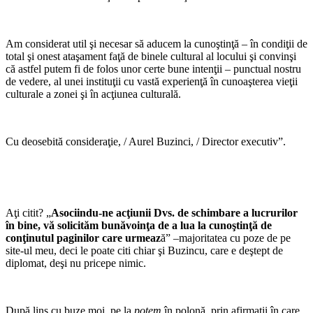
Am considerat util şi necesar să aducem la cunoştinţă – în condiţii de
total şi onest ataşament faţă de binele cultural al locului şi convinşi
că astfel putem fi de folos unor certe bune intenţii – punctual nostru
de vedere, al unei instituţii cu vastă experienţă în cunoaşterea vieţii
culturale a zonei şi în acţiunea culturală.
Cu deosebită consideraţie, / Aurel Buzinci, / Director executiv”.
Aţi citit? „
Asociindu-ne acţiunii Dvs. de schimbare a lucrurilor
în bine, vă solicităm bunăvoinţa de a lua la cunoştinţă de
conţinutul paginilor care urmeaz
ă” –majoritatea cu poze de pe
site-ul meu, deci le poate citi chiar şi Buzincu, care e deştept de
diplomat, deşi nu pricepe nimic.
După lins cu buze moi, pe la
potem
în polonă, prin afirmaţii în care