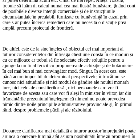
ar putea determina acum etc. Chiar de mă repet, Alteța Voastră,
trebuie să luăm în calcul numai cea mai ilustră bunăstare, ţinând cont
de posibilele diverse intenții comerciale şi de instrucțiunile
circumstanțiale în prealabil, furnizate cu bunăvoință în cazul prin
care s-ar putea încerca remedieri care nu necesită o discuție prea
amplă, precum proiectul de frontieră.
De altfel, este de la sine înțeles că obiectul cel mai important al
tuturor considerentelor din întreaga chestiune constă în ce moduri și
cu ce mijloace ar trebui să fie selectate efectiv soluţiile pentru a
ajunge la un final fericit cu propunerea de achiziție și de hotărnicire
în cel mai bun și mai convingător mod. Singur, în acest caz, este
până acum imposibil de determinat perspectivele, întrucât nu se
cunosc nici atitudinile și nici modul de gândire ale noului monarh
turc, nici cele ale consilierilor săi, nici persoanele care vor fi
favorizate de acesta sau care vor fi aleși în minister în viitor, iar din
frământările prezentului înţelegem că nimeni nu poate prevedea
nimic dintre noile principiile administrative provinciale și, în primul
rând, despre problemele păcii și ale războiului.
Deoarece clarificarea mai detaliată a tuturor acestor împrejurări poate
arunca o oarecare lumină atât asupra posibilității întregii propuneri în