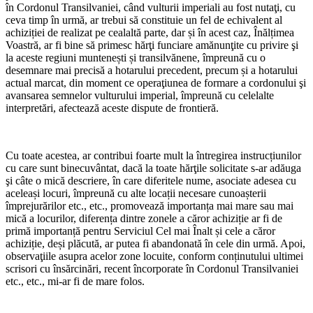
în Cordonul Transilvaniei, când vulturii imperiali au fost nutaţi, cu
ceva timp în urmă, ar trebui să constituie un fel de echivalent al
achiziției de realizat pe cealaltă parte, dar și în acest caz, Înălțimea
Voastră, ar fi bine să primesc hărţi funciare amănunţite cu privire şi
la aceste regiuni muntenești și transilvănene, împreună cu o
desemnare mai precisă a hotarului precedent, precum și a hotarului
actual marcat, din moment ce operaţiunea de formare a cordonului şi
avansarea semnelor vulturului imperial, împreună cu celelalte
interpretări, afectează aceste dispute de frontieră.
Cu toate acestea, ar contribui foarte mult la întregirea instrucțiunilor
cu care sunt binecuvântat, dacă la toate hărţile solicitate s-ar adăuga
şi câte o mică descriere, în care diferitele nume, asociate adesea cu
aceleași locuri, împreună cu alte locații necesare cunoașterii
împrejurărilor etc., etc., promovează importanța mai mare sau mai
mică a locurilor, diferența dintre zonele a căror achiziție ar fi de
primă importanță pentru Serviciul Cel mai Înalt și cele a căror
achiziție, deși plăcută, ar putea fi abandonată în cele din urmă. Apoi,
observaţiile asupra acelor zone locuite, conform conținutului ultimei
scrisori cu însărcinări, recent încorporate în Cordonul Transilvaniei
etc., etc., mi-ar fi de mare folos.