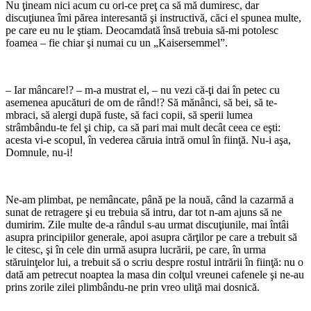
Nu ţineam nici acum cu ori-ce preţ ca să mă dumiresc, dar
discuţiunea îmi părea interesantă şi instructivă, căci el spunea multe,
pe care eu nu le ştiam. Deocamdată însă trebuia să-mi potolesc
foamea – fie chiar şi numai cu un „Kaisersemmel”.
– Iar mâncare!? – m-a mustrat el, – nu vezi că-ţi dai în petec cu
asemenea apu­cături de om de rând!? Să mănânci, să bei, să te-
mbraci, să alergi după fuste, să faci copii, să sperii lumea
strâmbându-te fel şi chip, ca să pari mai mult decât ceea ce eşti:
acesta vi-e scopul, în vederea căruia intră omul în fiinţă. Nu-i aşa,
Domnule, nu-i!
Ne-am plimbat, pe nemâncate, până pe la nouă, când la cazarmă a
sunat de re­tragere şi eu trebuia să intru, dar tot n-am ajuns să ne
dumirim. Zile multe de-a rândul s-au urmat discuţiunile, mai întâi
asupra principiilor generale, apoi asupra cărţilor pe care a trebuit să
le citesc, şi în cele din urmă asupra lucrării, pe care, în urma
stăruinţelor lui, a trebuit să o scriu despre rostul intrării în fiinţă: nu o
dată am petrecut noaptea la masa din colţul vreunei cafenele şi ne-au
prins zo­rile zilei plimbându-ne prin vreo uliţă mai dosnică.