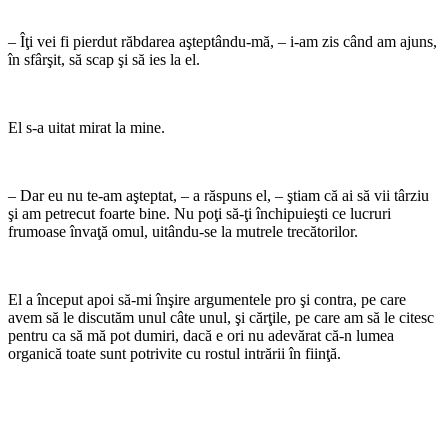
– Îţi vei fi pierdut răbdarea aşteptându-mă, – i-am zis când am ajuns,
în sfâr­şit, să scap şi să ies la el.
El s-a uitat mirat la mine.
– Dar eu nu te-am aşteptat, – a răs­puns el, – ştiam că ai să vii târziu
şi am petrecut foarte bine. Nu poţi să-ţi închipuieşti ce lucruri
frumoase învaţă omul, uitându-se la mutrele trecătorilor.
El a început apoi să-mi înşire argu­mentele pro şi contra, pe care
avem să le discutăm unul câte unul, şi cărţile, pe care am să le citesc
pentru ca să mă pot dumiri, dacă e ori nu adevărat că-n lu­mea
organică toate sunt potrivite cu ros­tul intrării în fiinţă.