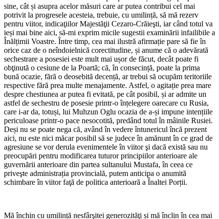
sine, cât și asupra acelor măsuri care ar putea contribui cel mai
potrivit la progresele acesteia, trebuie, cu umilință, să mă rezerv
pentru viitor, indicaţiilor Majestăţii Cezaro-Crăieşti, iar când totul va
ieși mai bine aici, să-mi exprim micile sugestii examinării infailibile a
Înălțimii Voastre. Între timp, cea mai ilustră afirmație pare să fie în
orice caz de o neîndoielnică corectitudine, și anume că o adevărată
sechestrare a posesiei este mult mai ușor de făcut, decât poate fi
obţinută o cesiune de la Poartă; că, în consecință, poate la prima
bună ocazie, fără o deosebită decență, ar trebui să ocupăm teritoriile
respective fără prea multe menajamente. Astfel, o agitație prea mare
despre chestiunea ar putea fi evitată, pe cât posibil, și ar admite un
astfel de sechestru de posesie printr-o înțelegere oarecare cu Rusia,
care i-ar da, totuși, lui Muhzun Oglu ocazia de a-și impune intențiile
periculoase printr-o pace nesocotită, predând totul în mâinile Rusiei.
Deși nu se poate nega că, având în vedere întunericul încă prezent
aici, nu este nici măcar posibil să se judece în amănunt în ce grad de
agresiune se vor derula evenimentele în viitor şi dacă există sau nu
preocupări pentru modificarea tuturor principiilor anterioare ale
guvernării anterioare din partea sultanului Mustafa, în ceea ce
priveşte administrația provincială, putem anticipa o anumită
schimbare în viitor faţă de politica anterioară a Înaltei Porții.
Mă închin cu umilință nesfârşitei generozităţi și mă înclin în cea mai