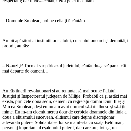
respectăm; dar unde-s ceilalţi? Noi pe ei îi căutăm…
– Domnule Smoleac, noi pe ceilalţi îi căutăm…
Ambii apărători ai instituţiilor statului, cu scutul onoarei şi demnităţii
proprii, au râs:
– N-auziţi? Tocmai sar pârleazul judeţului, căutându-şi scăparea cât
mai departe de oameni…
Au râs tinerii revoluţionari şi au renunţat să mai ocupe Palatul
Justiţiei şi Inspectoratul judeţean de Miliţie. Probabil că şi astăzi mai
există, prin cele două sedii, oameni ca regretaţii domni Dinu Ilieş şi
Mircea Smoleac, deşi eu nu am avut norocul să-i întâlnesc şi să-i ţin
minte. Eu m-am ciocnit mereu doar de cerbicia doamnele din linia a
doua a elitismului sucevean, elitismul care deţine discreţionar
adevărata putere. Solidaritatea lor se manifesta cu soaţa Beldiman,
personaj important al eşalonului puterii, dar care are, totuşi, un