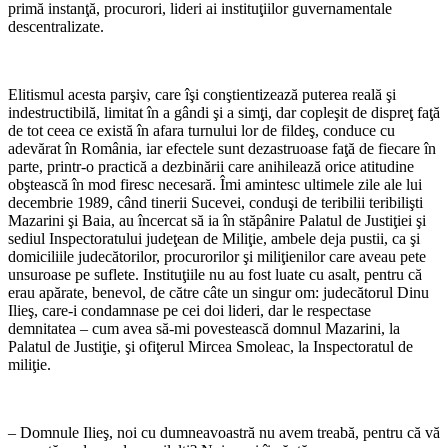
primă instanţă, procurori, lideri ai instituţiilor guvernamentale
descentralizate.
Elitismul acesta parşiv, care îşi conştientizează puterea reală şi
indestructibilă, limitat în a gândi şi a simţi, dar copleşit de dispreţ faţă
de tot ceea ce există în afara turnului lor de fildeş, conduce cu
adevărat în România, iar efectele sunt dezastruoase faţă de fiecare în
parte, printr-o practică a dezbinării care anihilează orice atitudine
obştească în mod firesc necesară. Îmi amintesc ultimele zile ale lui
decembrie 1989, când tinerii Sucevei, conduşi de teribilii teribilişti
Mazarini şi Baia, au încercat să ia în stăpânire Palatul de Justiţiei şi
sediul Inspectoratului judeţean de Miliţie, ambele deja pustii, ca şi
domiciliile judecătorilor, procurorilor şi miliţienilor care aveau pete
unsuroase pe suflete. Instituţiile nu au fost luate cu asalt, pentru că
erau apărate, benevol, de către câte un singur om: judecătorul Dinu
Ilieş, care-i condamnase pe cei doi lideri, dar le respectase
demnitatea – cum avea să-mi povestească domnul Mazarini, la
Palatul de Justiţie, şi ofiţerul Mircea Smoleac, la Inspectoratul de
miliţie.
– Domnule Ilieş, noi cu dumneavoastră nu avem treabă, pentru că vă