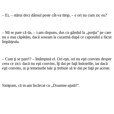
– Ei, – stărui deci dânsul peste cât-va timp, – e ori nu cum zic eu?
– Mi se pare că da, – i-am răspuns, dus cu gândul la „porţia” pe care
nu o mai căpătăm, dacă soseam la cazarmă după ce caporalul a făcut
împărţeala.
– Cum ţi se pare!? – întâmpină el. Ori eşti, ori nu eşti convins despre
ceea ce zici: dacă nu eşti convins, îţi dai pe faţă îndoielile, iar dacă
eşti convins, ai şi teme­iurile tale şi trebuie să le dai pe faţă pe aceste.
Simţeam, că m-am încărcat cu „Doamne-ajută!”.