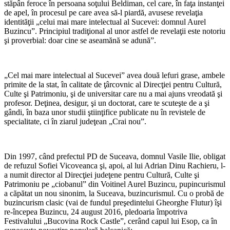
stăpân feroce în persoana soţului Beldiman, cel care, în faţa instanţei
de apel, în procesul pe care avea să-l piardă, avusese revelaţia
identităţii „celui mai mare intelectual al Sucevei: domnul Aurel
Buzincu”. Principiul tradiţional al unor astfel de revelaţii este notoriu
şi proverbial: doar cine se aseamănă se adună”.
„Cel mai mare intelectual al Sucevei” avea două lefuri grase, ambele
primite de la stat, în calitate de ţârcovnic al Direcţiei pentru Cultură,
Culte şi Patrimoniu, şi de universitar care nu a mai ajuns vreodată şi
profesor. Deţinea, desigur, şi un doctorat, care te scuteşte de a şi
gândi, în baza unor studii ştiinţifice publicate nu în revistele de
specialitate, ci în ziarul judeţean „Crai nou”.
Din 1997, când prefectul PD de Suceava, domnul Vasile Ilie, obligat
de refuzul Sofiei Vicoveanca şi, apoi, al lui Adrian Dinu Rachieru, l-
a numit director al Direcţiei judeţene pentru Cultură, Culte şi
Patrimoniu pe „ciobanul” din Voitinel Aurel Buzincu, pupincurismul
a căpătat un nou sinonim, la Suceava, buzincurismul. Cu o probă de
buzincurism clasic (vai de fundul preşedintelui Gheorghe Flutur) îşi
re-începea Buzincu, 24 august 2016, pledoaria împotriva
Festivalului „Bucovina Rock Castle”, cerând capul lui Esop, ca în