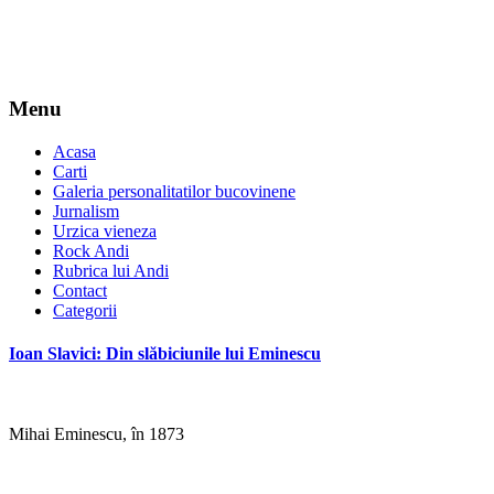
Menu
Acasa
Carti
Galeria personalitatilor bucovinene
Jurnalism
Urzica vieneza
Rock Andi
Rubrica lui Andi
Contact
Categorii
Ioan Slavici: Din slăbiciunile lui Eminescu
Mihai Eminescu, în 1873