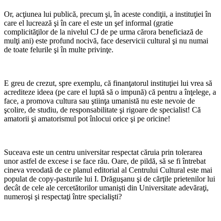
Or, acţiunea lui publică, precum şi, în aceste condiţii, a instituţiei în
care el lucrează şi în care el este un şef informal (gratie
complicităţilor de la nivelul CJ de pe urma cărora beneficiază de
mulţi ani) este profund nocivă, face deservicii cultural şi nu numai
de toate felurile şi în multe privinţe.
E greu de crezut, spre exemplu, că finanţatorul instituţiei lui vrea să
acrediteze ideea (pe care el luptă să o impună) că pentru a înţelege, a
face, a promova cultura sau ştiinţa umanistă nu este nevoie de
şcolire, de studiu, de responsabilitate şi rigoare de specialist! Că
amatorii şi amatorismul pot înlocui orice şi pe oricine!
Suceava este un centru universitar respectat căruia prin tolerarea
unor astfel de excese i se face rău. Oare, de pildă, să se fi întrebat
cineva vreodată de ce planul editorial al Centrului Cultural este mai
populat de copy-pasturile lui I. Drăguşanu şi de cărţile prietenilor lui
decât de cele ale cercetătorilor umanişti din Universitate adevăraţi,
numeroşi şi respectaţi între specialişti?