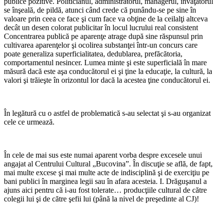
publice pozitive. Politicianul, administratorul, managerul, învăţătorul
se înşeală, de pildă, atunci când crede că punându-se pe sine în
valoare prin ceea ce face şi cum face va obţine de la ceilalţi altceva
decât un desen colorat publicitar în locul lucrului real consistent
Concentrarea publică pe aparenţe atrage după sine răspunsul prin
cultivarea aparenţelor şi ocolirea substanţei într-un concurs care
poate generaliza superficialitatea, dedublarea, prefăcătoria,
comportamentul nesincer. Lumea minte şi este superficială în mare
măsură dacă este aşa conducătorul ei şi ţine la educaţie, la cultură, la
valori şi trăieşte în orizontul lor dacă la acestea ţine conducătorul ei.
În legătură cu o astfel de problematică s-au selectat şi s-au organizat
cele ce urmează.
În cele de mai sus este numai aparent vorba despre excesele unui
angajat al Centrului Cultural „Bucovina”. În discuţie se află, de fapt,
mai multe excese şi mai multe acte de indisciplină şi de exerciţiu pe
bani publici în marginea legii sau în afara acesteia. I. Drăguşanul a
ajuns aici pentru că i-au fost tolerate… producţiile cultural de către
colegii lui şi de către şefii lui (până la nivel de preşedinte al CJ)!