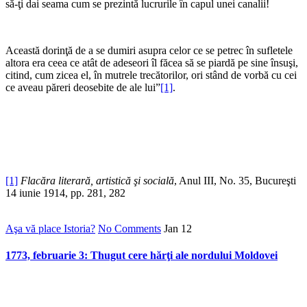
să-ţi dai seama cum se prezintă lucrurile în capul unei canalii!
Această dorinţă de a se dumiri asupra celor ce se petrec în sufletele
altora era ceea ce atât de adeseori îl făcea să se piardă pe sine însuşi,
citind, cum zicea el, în mutrele trecătorilor, ori stând de vorbă cu cei
ce aveau păreri deosebite de ale lui”
[1]
.
[1]
Flacăra literară, artistică şi socială
, Anul III, No. 35, Bucureşti
14 iunie 1914, pp. 281, 282
Aşa vă place Istoria?
No Comments
Jan
12
1773, februarie 3: Thugut cere hărţi ale nordului Moldovei