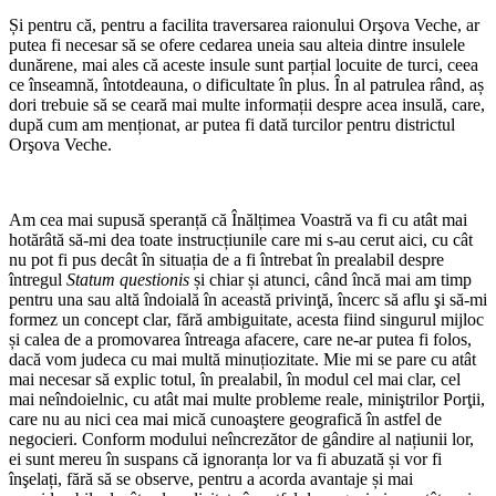
Și pentru că, pentru a facilita traversarea raionului Orşova Veche, ar
putea fi necesar să se ofere cedarea uneia sau alteia dintre insulele
dunărene, mai ales că aceste insule sunt parțial locuite de turci, ceea
ce înseamnă, întotdeauna, o dificultate în plus. În al patrulea rând, aș
dori trebuie să se ceară mai multe informații despre acea insulă, care,
după cum am menționat, ar putea fi dată turcilor pentru districtul
Orşova Veche.
Am cea mai supusă speranță că Înălțimea Voastră va fi cu atât mai
hotărâtă să-mi dea toate instrucțiunile care mi s-au cerut aici, cu cât
nu pot fi pus decât în ​​situația de a fi întrebat în prealabil despre
întregul
Statum questionis
și chiar și atunci, când încă mai am timp
pentru una sau altă îndoială în această privinţă, încerc să aflu şi să-mi
formez un concept clar, fără ambiguitate, acesta fiind singurul mijloc
și calea de a promovarea întreaga afacere, care ne-ar putea fi folos,
dacă vom judeca cu mai multă minuțiozitate. Mie mi se pare cu atât
mai necesar să explic totul, în prealabil, în modul cel mai clar, cel
mai neîndoielnic, cu atât mai multe probleme reale, miniştrilor Porţii,
care nu au nici cea mai mică cunoaştere geografică în astfel de
negocieri. Conform modului neîncrezător de gândire al națiunii lor,
ei sunt mereu în suspans că ignoranța lor va fi abuzată și vor fi
înşelați, fără să se observe, pentru a acorda avantaje și mai