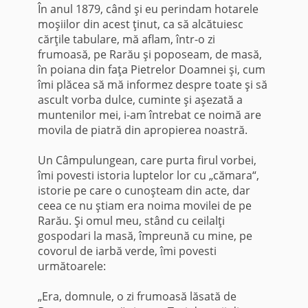
În anul 1879, când şi eu perindam hotarele
moşiilor din acest ţinut, ca să alcătuiesc
cărţile tabulare, mă aflam, într-o zi
frumoasă, pe Rarău şi poposeam, de masă,
în poiana din faţa Pietrelor Doamnei şi, cum
îmi plăcea să mă informez despre toate şi să
ascult vorba dulce, cuminte şi aşezată a
muntenilor mei, i-am întrebat ce noimă are
movila de piatră din apropierea noastră.
Un Câmpulungean, care purta firul vorbei,
îmi povesti istoria luptelor lor cu „cămara“,
istorie pe care o cunoşteam din acte, dar
ceea ce nu ştiam era noima movilei de pe
Rarău. Şi omul meu, stând cu ceilalţi
gospodari la masă, împreună cu mine, pe
covorul de iarbă verde, îmi povesti
următoarele:
„Era, domnule, o zi frumoasă lăsată de