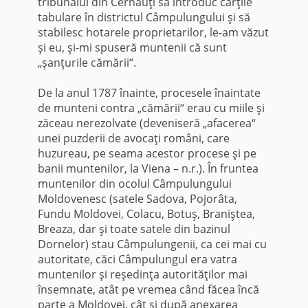
tribunalul din Cernăuţi să introduc cărţile
tabulare în districtul Câmpulungului şi să
stabilesc hotarele proprietarilor, le-am văzut
şi eu, şi-mi spuseră muntenii că sunt
„şanţurile cămării“.
De la anul 1787 înainte, procesele înaintate
de munteni contra „cămării“ erau cu miile şi
zăceau nerezolvate (deveniseră „afacerea“
unei puzderii de avocaţi români, care
huzureau, pe seama acestor procese şi pe
banii muntenilor, la Viena – n.r.). În fruntea
muntenilor din ocolul Câmpulungului
Moldovenesc (satele Sadova, Pojorâta,
Fundu Moldovei, Colacu, Botuş, Braniştea,
Breaza, dar şi toate satele din bazinul
Dornelor) stau Câmpulungenii, ca cei mai cu
autoritate, căci Câmpulungul era vatra
muntenilor şi reşedinţa autorităţilor mai
însemnate, atât pe vremea când făcea încă
parte a Moldovei, cât şi după anexarea