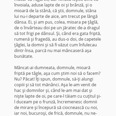
învoiala, aduse lapte de oi şi brânză, şi o
mioară de la stână, că ştii, domnule, stâna
lui nu-i departe de aice, am trecut pe lângă
dânsa. Ei, şi am pus, colea, mioara pe ţâglă,
de o învârteau doi pe un jăratec de-a dragul
să tot frigi pe dânsul. Şi, când era gata friptă,
rumenă şi fragedă, au dus-o doi, de capetele
ţâglei, la domni şi să fi văzut cum înfulecau
dintr-însa, parcă nu mai mâncaseră aşa
bunătate.
Mâncat-ai dumneata, domnule, mioară
friptă pe tâgle, aşa cum ştim noi să o facem?
Nu? Păcat! Îţi spun, domnule, să-ţi alungi
copiii şi să tot mănânci. Aşa le-am venit de
hac şi domnilor şi, când le-am mai dat şi
nişte lapte de oi, pe care-l tăiam cu cuţitul şi-
l duceam pe o frunză, încremenesc domnii
de mirare şi începură să ciocnească cu noi,
iar noi, bucuroşi, de frică, domnule, nu ne-