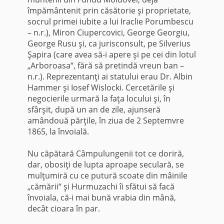
împământenit prin căsătorie şi proprietate,
socrul primei iubite a lui Iraclie Porumbescu
– n.r.), Miron Ciupercovici, George Georgiu,
George Rusu şi, ca jurisconsult, pe Silverius
Şapira (care avea să-i apere şi pe cei din lotul
„Arboroasa“, fără să pretindă vreun ban –
n.r.). Reprezentanţi ai statului erau Dr. Albin
Hammer şi Iosef Wislocki. Cercetările şi
negocierile urmară la faţa locului şi, în
sfârşit, după un an de zile, ajunseră
amândouă părţile, în ziua de 2 Septemvre
1865, la învoială.
Nu căpătară Câmpulungenii tot ce doriră,
dar, obosiţi de lupta aproape seculară, se
mulţumiră cu ce putură scoate din mâinile
„cămării“ şi Hurmuzachi îi sfătui să facă
învoiala, că-i mai bună vrabia din mână,
decât cioara în par.