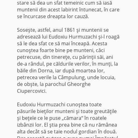
stare să dea un sfat temeinic cum să iasă
muntenii din acest labirint întunecat, în care
se încurcase dreapta lor cauză.
Soseşte, astfel, anul 1861 şi muntenii se
adresează lui Eudoxiu Hurmuzachi şi-l roagă
să le dea sfat ce să mai înceapă. Acesta
cunoştea foarte bine pe munteni, căci
petrecuse, din tinereţe, cu părinţii săi, ani
de-a rândul, pe căldurile verilor, în munţi, la
băile din Dorna, iar după moartea lor,
petrecea verile la Câmpulung, unde locuia,
de obşte, la parochul Gheorghe
Ciupercovici.
Eudoxiu Hurmuzachi cunoştea toate
păsurile bieţilor munteni şi toate greutăţile
şi beţele ce le puse „cămara“ în roatele
izbânzii lor. El ştia prea bine că nu rămânea
alta decât să se taie nodul gordian în două.