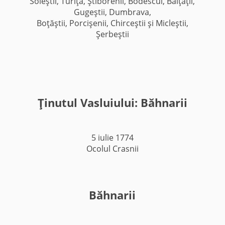
Soleştii, Turiţa, Ştiborenii, Bodescul, Bălţaţii,
Gugeştii, Dumbrava,
Boţăştii, Porcişenii, Chirceştii şi Micleştii,
Şerbeştii
Ţinutul Vasluiului: Băhnarii
5 iulie 1774
Ocolul Crasnii
Băhnarii