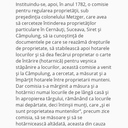
Instituindu-se, apoi, în anul 1782, o comisie
pentru regularea proprietăţii, sub
preşedinţia colonelului Metzger, care avea
să cerceteze întinderea proprietăţilor
particulare în Cernăuţi, Suceava, Siret şi
Câmpulung, să ia cunoştinţă de
documentele pe care se reazămă drepturile
de proprietate, să stabilească apoi hotarele
locurilor şi să dea fiecărui proprietar o carte
de întărire (hotarnică) pentru veşnica
stăpânire a locurilor, această comisie a venit
şi la Câmpulung, a cercetat, a măsurat şi a
împărţit hotarele între proprietarii munteni.
Dar comisia s-a mărginit a măsura şi a
hotărnici numai locurile de pe lângă casă şi
în apropierea târgului, rămânând ca locurile
mai depărtate, deci întinşii munţi, care „şi ei
sunt proprietatea muntenilor“, precum zice
comisia, să se măsoare şi să se
hotărnicească altădată, aceasta din cauza