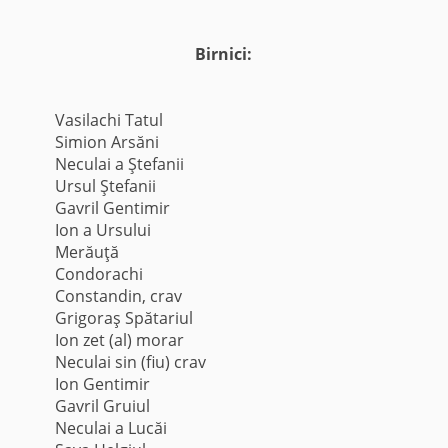
Birnici:
Vasilachi Tatul
Simion Arsăni
Neculai a Ştefanii
Ursul Ştefanii
Gavril Gentimir
Ion a Ursului
Merăuţă
Condorachi
Constandin, crav
Grigoraş Spătariul
Ion zet (al) morar
Neculai sin (fiu) crav
Ion Gentimir
Gavril Gruiul
Neculai a Lucăi