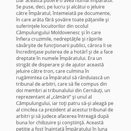
Dar această putere o avea numai Împăratul.
Se puse, deci, pe lucru şi alcătui o jeluire
către Împăratul, întemeiată pe documente,
în care arăta fără şovăire toate păţaniile şi
suferinţele locuitorilor din ocolul
Câmpulungului Moldovenesc şi în care
înfiera cruzimile, nedreptăţile şi răpirile
săvârşite de funcţionarii publici, cărora li se
încredinţase puterea de a hotărî şi de a face
dreptate în numele Împăratului. Era un
strigăt de disperare şi de ajutor această
jeluire către tron, care culmina în
rugămintea ca Împăratul să rânduiască un
tribunal de arbitri, care să fie compus din
doi membri ai tribunalului din Cernăuţi, un
reprezentant al „cămării“ şi unul al
Câmpulungului, iar toţi patru să-şi aleagă pe
al cincilea ca prezident al acestui tribunal de
arbitri şi să judece afacerea întreagă după
buna lor chibzuire şi conştiinţă. Această
petiţie a fost înaintată Împăratului în luna