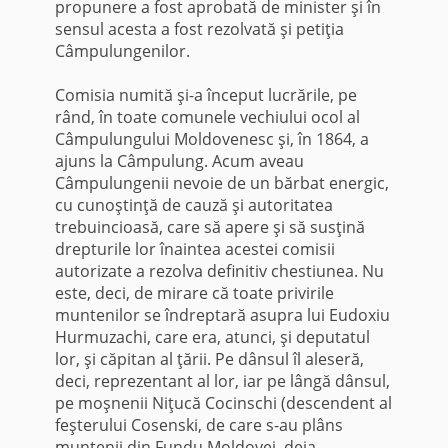
propunere a fost aprobată de minister şi în
sensul acesta a fost rezolvată şi petiţia
Câmpulungenilor.
Comisia numită şi-a început lucrările, pe
rând, în toate comunele vechiului ocol al
Câmpulungului Moldovenesc şi, în 1864, a
ajuns la Câmpulung. Acum aveau
Câmpulungenii nevoie de un bărbat energic,
cu cunoştinţă de cauză şi autoritatea
trebuincioasă, care să apere şi să susţină
drepturile lor înaintea acestei comisii
autorizate a rezolva definitiv chestiunea. Nu
este, deci, de mirare că toate privirile
muntenilor se îndreptară asupra lui Eudoxiu
Hurmuzachi, care era, atunci, şi deputatul
lor, şi căpitan al ţării. Pe dânsul îl aleseră,
deci, reprezentant al lor, iar pe lângă dânsul,
pe moşnenii Niţucă Cocinschi (descendent al
feşterului Cosenski, de care s-au plâns
muntenii din Fundu Moldovei, deja