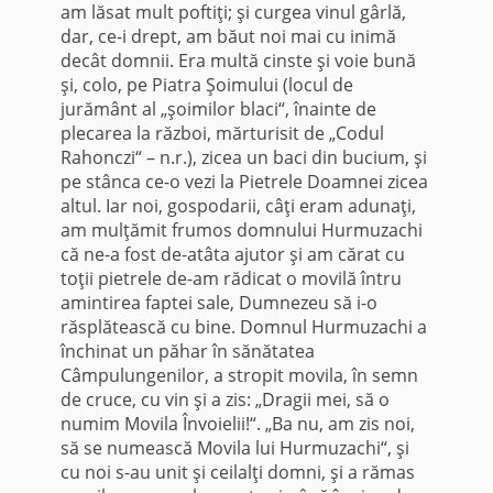
am lăsat mult poftiţi; şi curgea vinul gârlă,
dar, ce-i drept, am băut noi mai cu inimă
decât domnii. Era multă cinste şi voie bună
şi, colo, pe Piatra Şoimului (locul de
jurământ al „şoimilor blaci“, înainte de
plecarea la război, mărturisit de „Codul
Rahonczi“ – n.r.), zicea un baci din bucium, şi
pe stânca ce-o vezi la Pietrele Doamnei zicea
altul. Iar noi, gospodarii, câţi eram adunaţi,
am mulţămit frumos domnului Hurmuzachi
că ne-a fost de-atâta ajutor şi am cărat cu
toţii pietrele de-am rădicat o movilă întru
amintirea faptei sale, Dumnezeu să i-o
răsplătească cu bine. Domnul Hurmuzachi a
închinat un păhar în sănătatea
Câmpulungenilor, a stropit movila, în semn
de cruce, cu vin şi a zis: „Dragii mei, să o
numim Movila Învoielii!“. „Ba nu, am zis noi,
să se numească Movila lui Hurmuzachi“, şi
cu noi s-au unit şi ceilalţi domni, şi a rămas