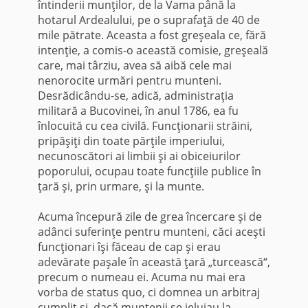
întinderii munţilor, de la Vama până la
hotarul Ardealului, pe o suprafaţă de 40 de
mile pătrate. Aceasta a fost greşeala ce, fără
intenţie, a comis-o această comisie, greşeală
care, mai târziu, avea să aibă cele mai
nenorocite urmări pentru munteni.
Desrădicându-se, adică, administraţia
militară a Bucovinei, în anul 1786, ea fu
înlocuită cu cea civilă. Funcţionarii străini,
pripăşiţi din toate părţile imperiului,
necunoscători ai limbii şi ai obiceiurilor
poporului, ocupau toate funcţiile publice în
ţară şi, prin urmare, şi la munte.
Acuma începură zile de grea încercare şi de
adânci suferinţe pentru munteni, căci aceşti
funcţionari îşi făceau de cap şi erau
adevărate paşale în această ţară „turcească“,
precum o numeau ei. Acuma nu mai era
vorba de status quo, ci domnea un arbitraj
cumplit şi, dacă muntenii se jeluiau la