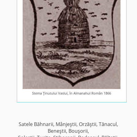
Stema Ţinutului Vaslui, în Almanahul Român 1866
Satele Băhnarii, Mânjeştii, Orzăştii, Tănacul,
Beneştii, Bouşorii,