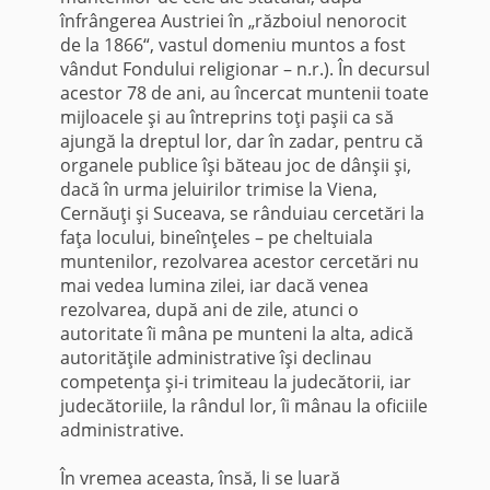
înfrângerea Austriei în „războiul nenorocit
de la 1866“, vastul domeniu muntos a fost
vândut Fondului religionar – n.r.). În decursul
acestor 78 de ani, au încercat muntenii toate
mijloacele şi au întreprins toţi paşii ca să
ajungă la dreptul lor, dar în zadar, pentru că
organele publice îşi băteau joc de dânşii şi,
dacă în urma jeluirilor trimise la Viena,
Cernăuţi şi Suceava, se rânduiau cercetări la
faţa locului, bineînţeles – pe cheltuiala
muntenilor, rezolvarea acestor cercetări nu
mai vedea lumina zilei, iar dacă venea
rezolvarea, după ani de zile, atunci o
autoritate îi mâna pe munteni la alta, adică
autorităţile administrative îşi declinau
competenţa şi-i trimiteau la judecătorii, iar
judecătoriile, la rândul lor, îi mânau la oficiile
administrative.
În vremea aceasta, însă, li se luară