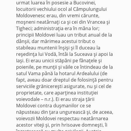
urmat luarea în posesie a Bucovinei,
locuitorii vechiului ocol al Câmpulungului
Moldovenesc erau, din vremi cărunte,
moşneni neatârnaţi ca şi cei din Vrancea şi
Tigheci; administraţia era în mâna lor;
principii Moldovei luau un tribut anual de la
dânşii, dar mărimea acestui tribut o
stabileau muntenii înşişi şi îl duceau la
reşedinţa lui Vodă, întâi la Suceava şi apoi la
Iaşi. Ei erau unicii stăpâni pe fânaţele şi
poienile, pe munţii şi văile ce întindeau de la
satul Vama până la hotarul Ardealului (de
fapt, aveau doar dreptul de folosinţă pentru
serviciile grănicereşti asigurate, nu şi cel de
proprietate, care aparţinea instituţiei
voievodale – n.r.). Ei erau straja ţării
Moldovei contra duşmanilor ce se
năpusteau din ţara ungurească şi, de aceea,
voievozii Moldovei respectau neatârnarea
acestor viteji şi, prin hrisoave domneşti, îi