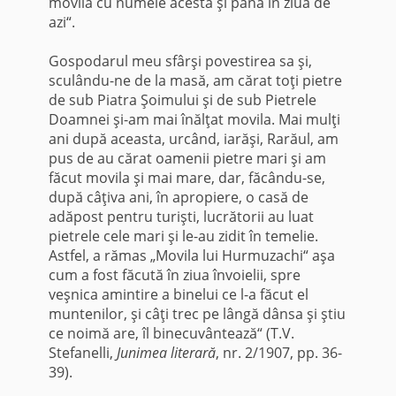
movila cu numele acesta şi până în ziua de
azi“.
Gospodarul meu sfârşi povestirea sa şi,
sculându-ne de la masă, am cărat toţi pietre
de sub Piatra Şoimului şi de sub Pietrele
Doamnei şi-am mai înălţat movila. Mai mulţi
ani după aceasta, urcând, iarăşi, Rarăul, am
pus de au cărat oamenii pietre mari şi am
făcut movila şi mai mare, dar, făcându-se,
după câţiva ani, în apropiere, o casă de
adăpost pentru turişti, lucrătorii au luat
pietrele cele mari şi le-au zidit în temelie.
Astfel, a rămas „Movila lui Hurmuzachi“ aşa
cum a fost făcută în ziua învoielii, spre
veşnica amintire a binelui ce l-a făcut el
muntenilor, şi câţi trec pe lângă dânsa şi ştiu
ce noimă are, îl binecuvântează“ (T.V.
Stefanelli,
Junimea literară
, nr. 2/1907, pp. 36-
39).