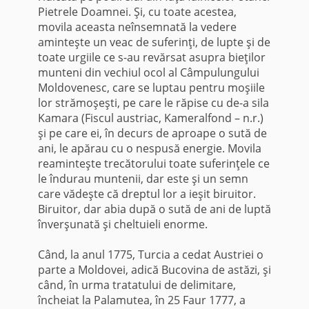
Pietrele Doamnei. Şi, cu toate acestea,
movila aceasta neînsemnată la vedere
aminteşte un veac de suferinţi, de lupte şi de
toate urgiile ce s-au revărsat asupra bieţilor
munteni din vechiul ocol al Câmpulungului
Moldovenesc, care se luptau pentru moşiile
lor strămoşeşti, pe care le răpise cu de-a sila
Kamara (Fiscul austriac, Kameralfond – n.r.)
şi pe care ei, în decurs de aproape o sută de
ani, le apărau cu o nespusă energie. Movila
reaminteşte trecătorului toate suferinţele ce
le îndurau muntenii, dar este şi un semn
care vădeşte că dreptul lor a ieşit biruitor.
Biruitor, dar abia după o sută de ani de luptă
înverşunată şi cheltuieli enorme.
Când, la anul 1775, Turcia a cedat Austriei o
parte a Moldovei, adică Bucovina de astăzi, şi
când, în urma tratatului de delimitare,
încheiat la Palamutea, în 25 Faur 1777, a