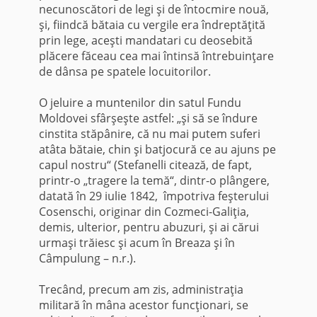
necunoscători de legi şi de întocmire nouă,
şi, fiindcă bătaia cu vergile era îndreptăţită
prin lege, aceşti mandatari cu deosebită
plăcere făceau cea mai întinsă întrebuinţare
de dânsa pe spatele locuitorilor.
O jeluire a muntenilor din satul Fundu
Moldovei sfârşeşte astfel: „şi să se îndure
cinstita stăpânire, că nu mai putem suferi
atâta bătaie, chin şi batjocură ce au ajuns pe
capul nostru“ (Stefanelli citează, de fapt,
printr-o „tragere la temă“, dintr-o plângere,
datată în 29 iulie 1842, împotriva feşterului
Cosenschi, originar din Cozmeci-Galiţia,
demis, ulterior, pentru abuzuri, şi ai cărui
urmaşi trăiesc şi acum în Breaza şi în
Câmpulung – n.r.).
Trecând, precum am zis, administraţia
militară în mâna acestor funcţionari, se