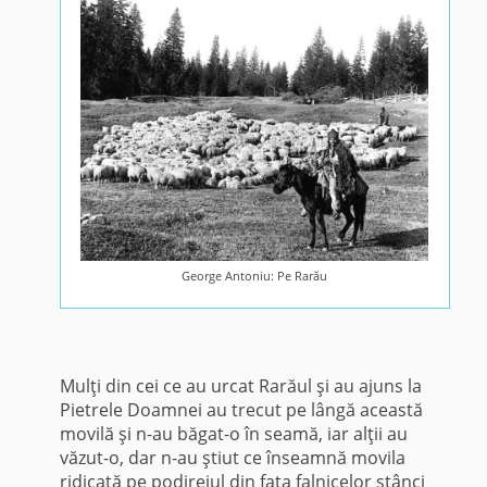
George Antoniu: Pe Rarău
Mulţi din cei ce au urcat Rarăul şi au ajuns la
Pietrele Doamnei au trecut pe lângă această
movilă şi n-au băgat-o în seamă, iar alţii au
văzut-o, dar n-au ştiut ce înseamnă movila
ridicată pe podireiul din faţa falnicelor stânci