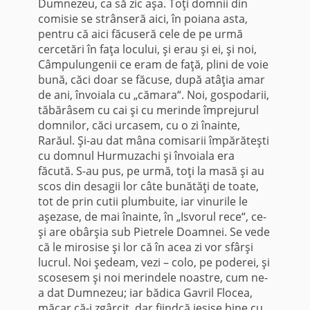
Dumnezeu, ca să zic aşa. Toţi domnii din
comisie se strânseră aici, în poiana asta,
pentru că aici făcuseră cele de pe urmă
cercetări în faţa locului, şi erau şi ei, şi noi,
Câmpulungenii ce eram de faţă, plini de voie
bună, căci doar se făcuse, după atâţia amar
de ani, învoiala cu „cămara“. Noi, gospodarii,
tăbărâsem cu cai şi cu merinde împrejurul
domnilor, căci urcasem, cu o zi înainte,
Rarăul. Şi-au dat mâna comisarii împărăteşti
cu domnul Hurmuzachi şi învoiala era
făcută. S-au pus, pe urmă, toţi la masă şi au
scos din desagii lor câte bunătăţi de toate,
tot de prin cutii plumbuite, iar vinurile le
aşezase, de mai înainte, în „Isvorul rece“, ce-
şi are obârşia sub Pietrele Doamnei. Se vede
că le mirosise şi lor că în acea zi vor sfârşi
lucrul. Noi şedeam, vezi – colo, pe poderei, şi
scosesem şi noi merindele noastre, cum ne-
a dat Dumnezeu; iar bădica Gavril Flocea,
măcar că-i zgârcit, dar fiindcă ieşise bine cu