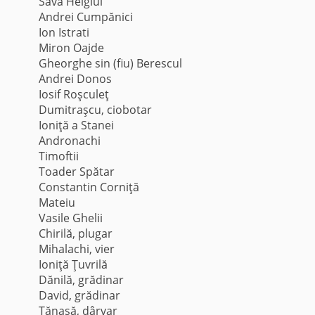
Sava Helgiul
Andrei Cumpănici
Ion Istrati
Miron Oajde
Gheorghe sin (fiu) Berescul
Andrei Donos
Iosif Roşculeţ
Dumitraşcu, ciobotar
Ioniţă a Stanei
Andronachi
Timoftii
Toader Spătar
Constantin Corniţă
Mateiu
Vasile Ghelii
Chirilă, plugar
Mihalachi, vier
Ioniţă Ţuvrilă
Dănilă, grădinar
David, grădinar
Tănasă, dârvar