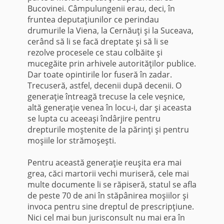
Bucovinei. Câmpulungenii erau, deci, în
fruntea deputaţiunilor ce perindau
drumurile la Viena, la Cernăuţi şi la Suceava,
cerând să li se facă dreptate şi să li se
rezolve procesele ce stau colbăite şi
mucegăite prin arhivele autorităţilor publice.
Dar toate opintirile lor fuseră în zadar.
Trecuseră, astfel, decenii după decenii. O
generaţie întreagă trecuse la cele veşnice,
altă generaţie venea în locu-i, dar şi aceasta
se lupta cu aceeaşi îndârjire pentru
drepturile moştenite de la părinţi şi pentru
moşiile lor strămoşeşti.
Pentru această generaţie reuşita era mai
grea, căci martorii vechi muriseră, cele mai
multe documente li se răpiseră, statul se afla
de peste 70 de ani în stăpânirea moşiilor şi
invoca pentru sine dreptul de prescripţiune.
Nici cel mai bun jurisconsult nu mai era în