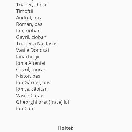
Toader, chelar
Timoftii
Andrei, pas
Roman, pas
Ion, cioban
Gavril, cioban
Toader a Nastasiei
Vasile Donosăi
Ianachi Jijii
Ion a Afteniei
Gavril, morar
Nistor, pas
Ion Gârneţ, pas
Ioniţă, căpitan
Vasile Cotae
Gheorghi brat (frate) lui
Ion Coni
Holtei: