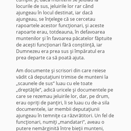
locurile de sus, jeluirile lor rar când
ajungeau în locul destinat, iar dacă
ajungeau, se înţelege că se cercetau
rapoartele acestor funcţionari, şi aceste
rapoarte erau, totdeauna, în defavoarea
muntenilor şi în favoarea păcatelor făptuite
de aceşti funcţionari fără conştiinţă, iar
Dumnezeu era prea sus şi împăratul era
prea departe ca să poată ajuta.
Am documente şi scrisori din care reiese
vădit că deputaţiuni trimise de munteni la
„scaunele de sus“ luau cu ele toate
„dreptăţile“, adică uricele şi documentele pe
care se rezemau jeluirile lor, dar, pe drum,
erau opriţi de panţiri, li se luau cu de-a sila
documentele, iar membii deputaţiunii
ajungeau în temniţe ca răzvrătitori. Un fel de
funcţionari, numiţi „mandatari“, aveau o
putere nemărginită între bieţii munteni,