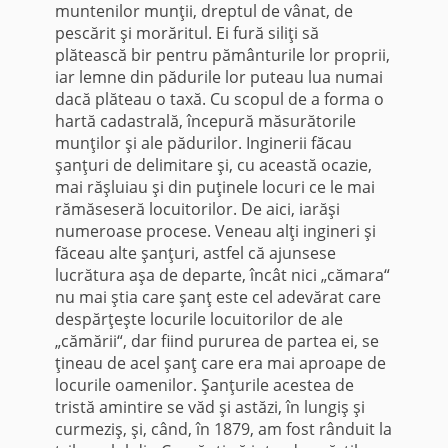
muntenilor munţii, dreptul de vânat, de
pescărit şi morăritul. Ei fură siliţi să
plătească bir pentru pământurile lor proprii,
iar lemne din pădurile lor puteau lua numai
dacă plăteau o taxă. Cu scopul de a forma o
hartă cadastrală, începură măsurătorile
munţilor şi ale pădurilor. Inginerii făcau
şanţuri de delimitare şi, cu această ocazie,
mai răşluiau şi din puţinele locuri ce le mai
rămăseseră locuitorilor. De aici, iarăşi
numeroase procese. Veneau alţi ingineri şi
făceau alte şanţuri, astfel că ajunsese
lucrătura aşa de departe, încât nici „cămara“
nu mai ştia care şanţ este cel adevărat care
despărţeşte locurile locuitorilor de ale
„cămării“, dar fiind pururea de partea ei, se
ţineau de acel şanţ care era mai aproape de
locurile oamenilor. Şanţurile acestea de
tristă amintire se văd şi astăzi, în lungiş şi
curmeziş, şi, când, în 1879, am fost rânduit la