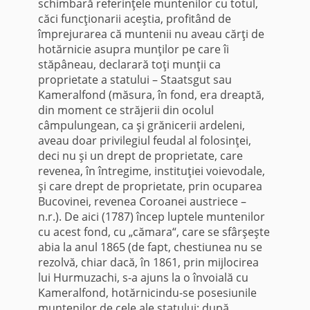
schimbară referinţele muntenilor cu totul,
căci funcţionarii aceştia, profitând de
împrejurarea că muntenii nu aveau cărţi de
hotărnicie asupra munţilor pe care îi
stăpâneau, declarară toţi munţii ca
proprietate a statului – Staatsgut sau
Kameralfond (măsura, în fond, era dreaptă,
din moment ce străjerii din ocolul
câmpulungean, ca şi grănicerii ardeleni,
aveau doar privilegiul feudal al folosinţei,
deci nu şi un drept de proprietate, care
revenea, în întregime, instituţiei voievodale,
şi care drept de proprietate, prin ocuparea
Bucovinei, revenea Coroanei austriece –
n.r.). De aici (1787) încep luptele muntenilor
cu acest fond, cu „cămara“, care se sfârşeşte
abia la anul 1865 (de fapt, chestiunea nu se
rezolvă, chiar dacă, în 1861, prin mijlocirea
lui Hurmuzachi, s-a ajuns la o învoială cu
Kameralfond, hotărnicindu-se posesiunile
muntenilor de cele ale statului; după