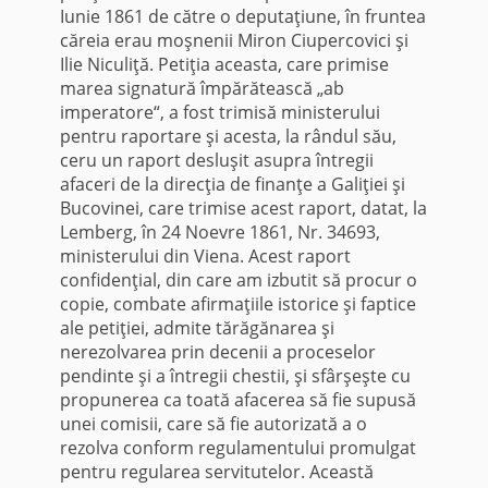
Iunie 1861 de către o deputaţiune, în fruntea
căreia erau moşnenii Miron Ciupercovici şi
Ilie Niculiţă. Petiţia aceasta, care primise
marea signatură împărătească „ab
imperatore“, a fost trimisă ministerului
pentru raportare şi acesta, la rândul său,
ceru un raport desluşit asupra întregii
afaceri de la direcţia de finanţe a Galiţiei şi
Bucovinei, care trimise acest raport, datat, la
Lemberg, în 24 Noevre 1861, Nr. 34693,
ministerului din Viena. Acest raport
confidenţial, din care am izbutit să procur o
copie, combate afirmaţiile istorice şi faptice
ale petiţiei, admite tărăgănarea şi
nerezolvarea prin decenii a proceselor
pendinte şi a întregii chestii, şi sfârşeşte cu
propunerea ca toată afacerea să fie supusă
unei comisii, care să fie autorizată a o
rezolva conform regulamentului promulgat
pentru regularea servitutelor. Această