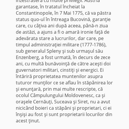
înzestraseră cu multe privilegii. Austria
garantase, în tratatul încheiat la
Constantinopole, în 7 Mai 1775, că va păstra
status quo-ul în întreaga Bucovină, garanţie
care, cu câţiva ani după aceea, până-n ziua
de astăzi, a ajuns a fi o amară ironie faţă de
adevărata stare a lucrurilor, dar care, pe
timpul administraţiei militare (1777-1786),
sub generalul Spleny şi sub urmaşul său
Enzenberg, a fost urmată, în decurs de zece
ani, cu multă bunăvoinţă de către aceşti doi
guvernatori militari, cinstiţi şi energici. Ei
întăriră proprietatea muntenilor asupra
tuturor munţilor ce se aflau în stăpânirea lor
şi enunţară, prin mai multe rescripte, că
ocolul Câmpulungului Moldovenesc, ca şi
oraşele Cernăuţi, Suceava şi Siret, nu a avut
nicicând boieri ca stăpâni şi proprietari, ci ei
înşişi au fost şi sunt proprietarii locurilor din
acest ţinut.