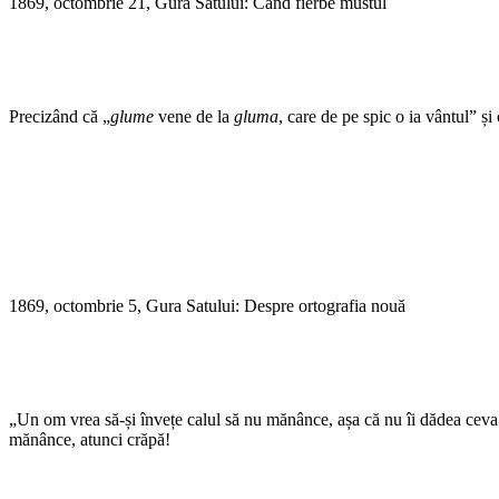
1869, octombrie 21, Gura Satului: Când fierbe mustul
Precizând că „
glume
vene de la
gluma
, care de pe spic o ia vântul” 
1869, octombrie 5, Gura Satului: Despre ortografia nouă
„Un om vrea să-și învețe calul să nu mănânce, așa că nu îi dădea ceva ș
mănânce, atunci crăpă!