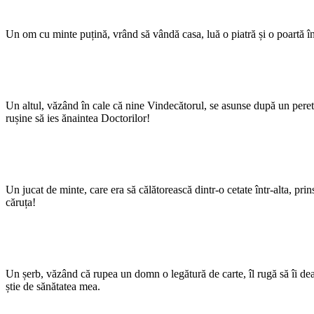
Un om cu minte puțină, vrând să vândă casa, luă o piatră și o poartă î
Un altul, văzând în cale că nine Vindecătorul, se asunse după un perete
rușine să ies ănaintea Doctorilor!
Un jucat de minte, care era să călătorească dintr-o cetate într-alta, prin
căruța!
Un șerb, văzând că rupea un domn o legătură de carte, îl rugă să îi dea 
știe de sănătatea mea.