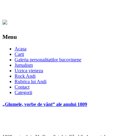
Menu
Acasa
Carti
Galeria personalitatilor bucovinene
Jurnalism
Urzica vieneza
Rock Andi
Rubrica lui Andi
Contact
Categorii
„Glumele, vorbe de vânt” ale anului 1809