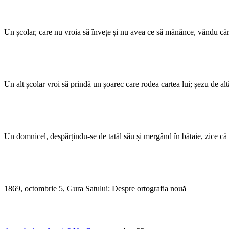
Un școlar, care nu vroia să învețe și nu avea ce să mănânce, vându cărțil
Un alt școlar vroi să prindă un șoarec care rodea cartea lui; șezu de al
Un domnicel, despărțindu-se de tatăl său și mergând în bătaie, zice că
1869, octombrie 5, Gura Satului: Despre ortografia nouă