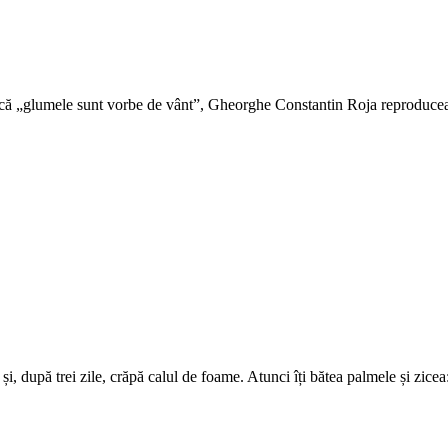
și că „glumele sunt vorbe de vânt”, Gheorghe Constantin Roja reproducea,
i, după trei zile, crăpă calul de foame. Atunci îți bătea palmele și zice