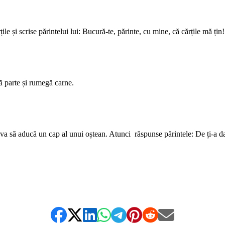
e și scrise părintelui lui: Bucură-te, părinte, cu mine, că cărțile mă țin!
tă parte și rumegă carne.
 va să aducă un cap al unui oștean. Atunci răspunse părintele: De ți-a d