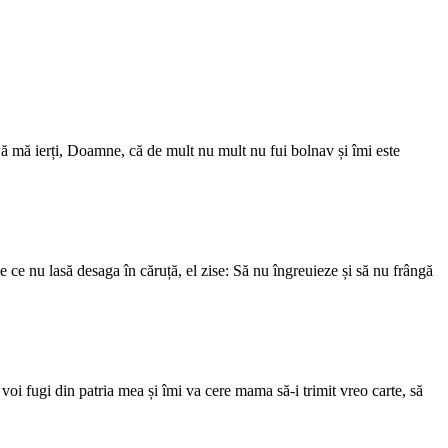
Să mă ierți, Doamne, că de mult nu mult nu fui bolnav și îmi este
 de ce nu lasă desaga în căruță, el zise: Să nu îngreuieze și să nu frângă
voi fugi din patria mea și îmi va cere mama să-i trimit vreo carte, să