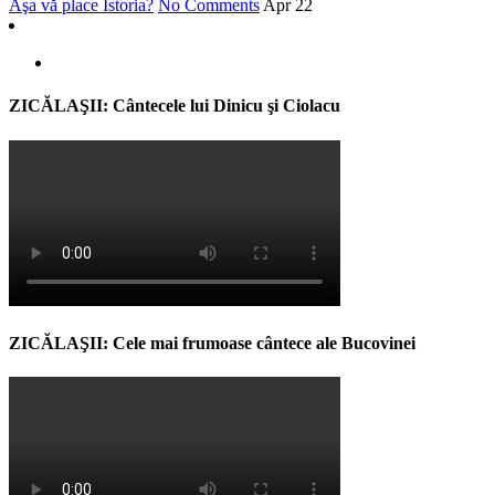
Aşa vă place Istoria?
No Comments
Apr
22
ZICĂLAŞII: Cântecele lui Dinicu şi Ciolacu
ZICĂLAŞII: Cele mai frumoase cântece ale Bucovinei