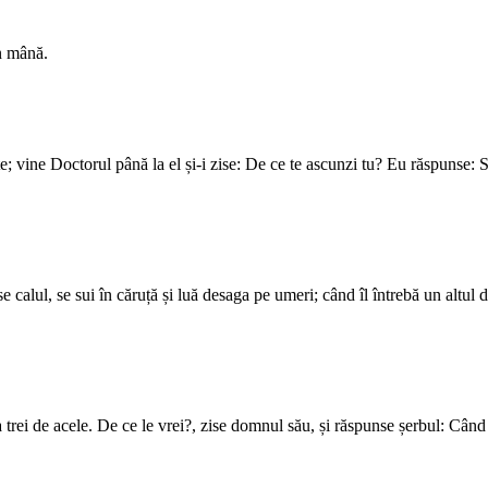
n mână.
; vine Doctorul până la el și-i zise: De ce te ascunzi tu? Eu răspunse: 
se calul, se sui în căruță și luă desaga pe umeri; când îl întrebă un altul
trei de acele. De ce le vrei?, zise domnul său, și răspunse șerbul: Când 