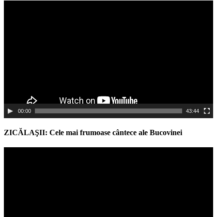
Video
Player
00:00
43:44
ZICĂLAŞII: Cele mai frumoase cântece ale Bucovinei
Video
Player