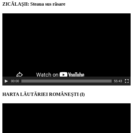
ZICĂLAŞII: Steaua sus răsare
Video
Player
00:00
55:43
HARTA LĂUTĂRIEI ROMÂNEŞTI (I)
Video
Player