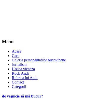
Menu
Acasa
Carti
Galeria personalitatilor bucovinene
Jurnalism
Urzica vieneza
Rock Andi
Rubrica lui Andi
Contact
Categorii
de veşnicie să mă bucur?