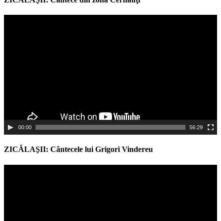
Video
Player
00:00
56:29
ZICĂLAŞII: Cântecele lui Grigori Vindereu
Video
Player