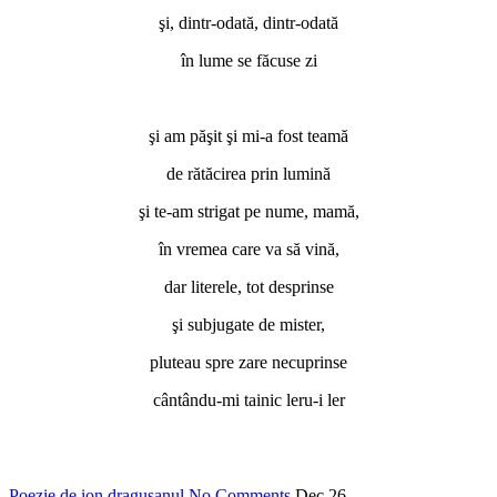
şi, dintr-odată, dintr-odată
în lume se făcuse zi
şi am păşit şi mi-a fost teamă
de rătăcirea prin lumină
şi te-am strigat pe nume, mamă,
în vremea care va să vină,
dar literele, tot desprinse
şi subjugate de mister,
pluteau spre zare necuprinse
cântându-mi tainic leru-i ler
Poezie de ion dragusanul
No Comments
Dec
26