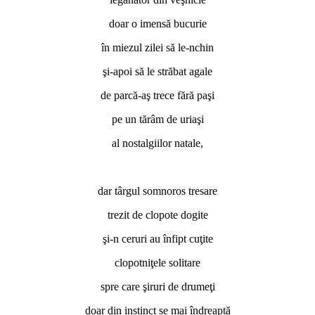
doar o imensă bucurie
în miezul zilei să le-nchin
şi-apoi să le străbat agale
de parcă-aş trece fără paşi
pe un tărâm de uriaşi
al nostalgiilor natale,
dar târgul somnoros tresare
trezit de clopote dogite
şi-n ceruri au înfipt cuţite
clopotniţele solitare
spre care şiruri de drumeţi
doar din instinct se mai îndreaptă