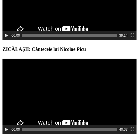
00:00
39:14
ZICĂLAŞII: Cântecele lui Nicolae Picu
Video
Player
00:00
40:37