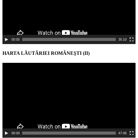
00:00
35:10
HARTA LĂUTĂRIEI ROMÂNEŞTI (II)
Video
Player
00:00
47:06