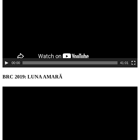
00:00
41:01
BRC 2019: LUNA AMARĂ
Video
Player