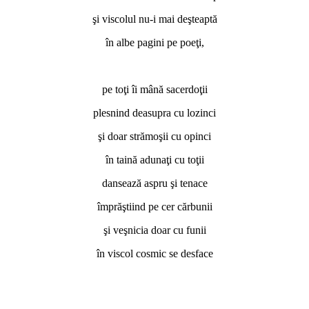
şi viscolul nu-i mai deşteaptă
în albe pagini pe poeţi,
pe toţi îi mână sacerdoţii
plesnind deasupra cu lozinci
şi doar strămoşii cu opinci
în taină adunaţi cu toţii
dansează aspru şi tenace
împrăştiind pe cer cărbunii
şi veşnicia doar cu funii
în viscol cosmic se desface