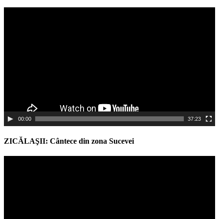
Video
Player
00:00
37:23
ZICĂLAŞII: Cântece din zona Sucevei
Video
Player