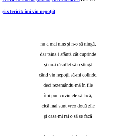
şi-s fericit: îmi vin nepoţii!
nu a mai nins şi n-o să ningă,
dar taina-i sfântă cât cuprinde
şi nu-i răsuflet să o stingă
când vin nepoţii să-mi colinde,
deci rezemându-mă în file
îmi pun cuvintele să tacă,
cică mai sunt vreo două zile
şi casa-mi rai o să se facă