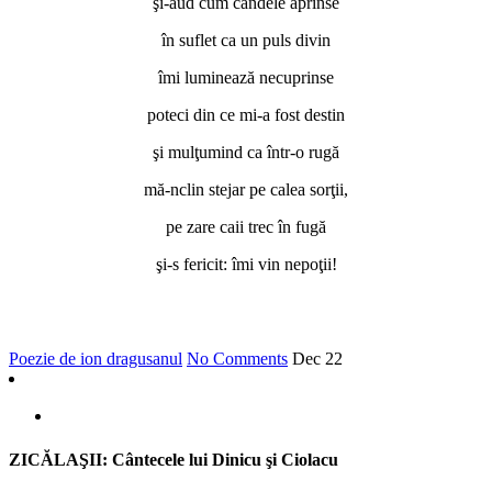
şi-aud cum candele aprinse
în suflet ca un puls divin
îmi luminează necuprinse
poteci din ce mi-a fost destin
şi mulţumind ca într-o rugă
mă-nclin stejar pe calea sorţii,
pe zare caii trec în fugă
şi-s fericit: îmi vin nepoţii!
Poezie de ion dragusanul
No Comments
Dec
22
ZICĂLAŞII: Cântecele lui Dinicu şi Ciolacu