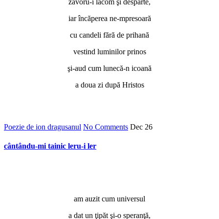
zăvoru-i lacom şi desparte,
iar încăperea ne-mpresoară
cu candeli fără de prihană
vestind luminilor prinos
şi-aud cum lunecă-n icoană
a doua zi după Hristos
Poezie de ion dragusanul
No Comments
Dec
26
cântându-mi tainic leru-i ler
am auzit cum universul
a dat un ţipăt şi-o speranţă,