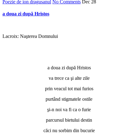
Poezie de ion dragusanul
No Comments
Dec
28
a doua zi după Hristos
Lacroix: Naşterea Domnului
a doua zi după Hristos
va trece ca şi alte zile
prin veacul tot mai furios
purtând stigmatele ostile
şi-n noi va fi ca o furie
parcursul bietului destin
căci nu sorbim din bucurie