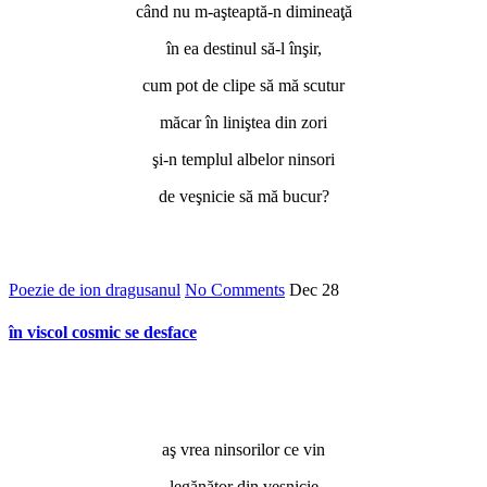
când nu m-aşteaptă-n dimineaţă
în ea destinul să-l înşir,
cum pot de clipe să mă scutur
măcar în liniştea din zori
şi-n templul albelor ninsori
de veşnicie să mă bucur?
Poezie de ion dragusanul
No Comments
Dec
28
în viscol cosmic se desface
aş vrea ninsorilor ce vin
legănător din veşnicie