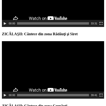
00:00
33:31
ZICĂLAŞII: Cântece din zona Rădăuţi şi Siret
Video
Player
00:00
39:41
ZICĂLAŞII: Cântece din zona Cernăuţi