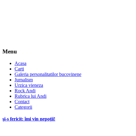
Menu
Acasa
Carti
Galeria personalitatilor bucovinene
Jurnalism
Urzica vieneza
Rock Andi
Rubrica lui Andi
Contact
Categorii
şi-s fericit: îmi vin nepoţii!