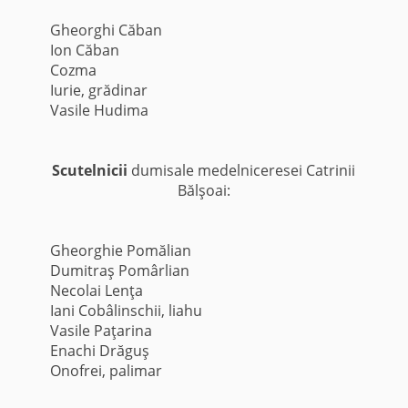
Gheorghi Căban
Ion Căban
Cozma
Iurie, grădinar
Vasile Hudima
Scutelnicii
dumisale medelniceresei Catrinii
Bălşoai:
Gheorghie Pomălian
Dumitraş Pomârlian
Necolai Lenţa
Iani Cobâlinschii, liahu
Vasile Paţarina
Enachi Drăguş
Onofrei, palimar