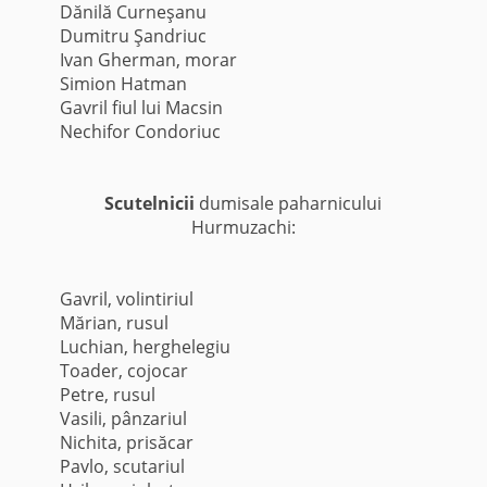
Dănilă Curneşanu
Dumitru Şandriuc
Ivan Gherman, morar
Simion Hatman
Gavril fiul lui Macsin
Nechifor Condoriuc
Scutelnicii
dumisale paharnicului
Hurmuzachi:
Gavril, volintiriul
Mărian, rusul
Luchian, herghelegiu
Toader, cojocar
Petre, rusul
Vasili, pânzariul
Nichita, prisăcar
Pavlo, scutariul