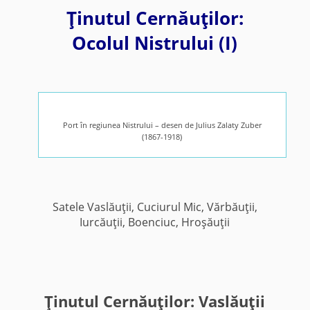
Ţinutul Cernăuţilor:
Ocolul Nistrului (I)
Port în regiunea Nistrului – desen de Julius Zalaty Zuber
(1867-1918)
Satele Vaslăuţii, Cuciurul Mic, Vărbăuţii,
Iurcăuţii, Boenciuc, Hroşăuţii
Ţinutul Cernăuţilor: Vaslăuţii