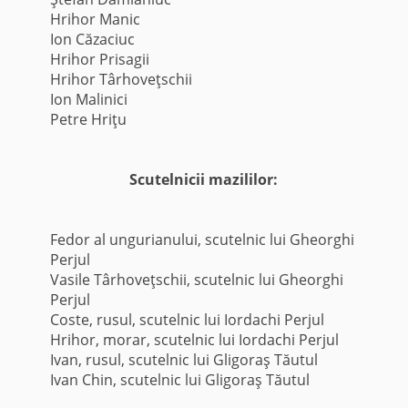
Hrihor Manic
Ion Căzaciuc
Hrihor Prisagii
Hrihor Târhoveţschii
Ion Malinici
Petre Hriţu
Scutelnicii mazililor:
Fedor al ungurianului, scutelnic lui Gheorghi
Perjul
Vasile Târhoveţschii, scutelnic lui Gheorghi
Perjul
Coste, rusul, scutelnic lui Iordachi Perjul
Hrihor, morar, scutelnic lui Iordachi Perjul
Ivan, rusul, scutelnic lui Gligoraş Tăutul
Ivan Chin, scutelnic lui Gligoraş Tăutul