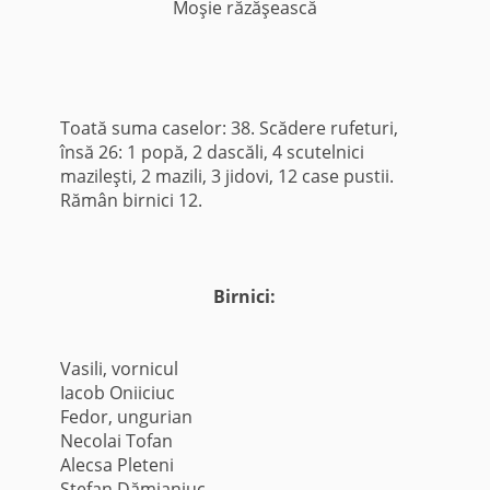
Moşie răzăşească
Toată suma caselor: 38. Scădere rufeturi,
însă 26: 1 popă, 2 dascăli, 4 scutelnici
mazileşti, 2 mazili, 3 jidovi, 12 case pustii.
Rămân birnici 12.
Birnici:
Vasili, vornicul
Iacob Oniiciuc
Fedor, ungurian
Necolai Tofan
Alecsa Pleteni
Ştefan Dămianiuc