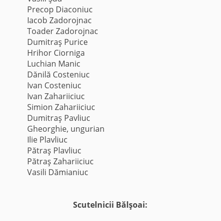
Precop Diaconiuc
Iacob Zadorojnac
Toader Zadorojnac
Dumitraş Purice
Hrihor Ciorniga
Luchian Manic
Dănilă Costeniuc
Ivan Costeniuc
Ivan Zahariiciuc
Simion Zahariiciuc
Dumitraş Pavliuc
Gheorghie, ungurian
Ilie Plavliuc
Pătraş Plavliuc
Pătraş Zahariiciuc
Vasili Dămianiuc
Scutelnicii Bălşoai: