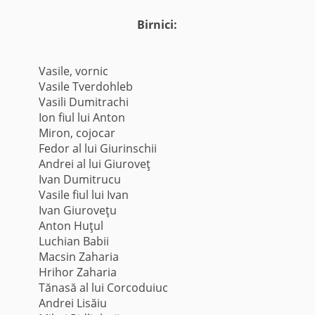
Birnici:
Vasile, vornic
Vasile Tverdohleb
Vasili Dumitrachi
Ion fiul lui Anton
Miron, cojocar
Fedor al lui Giurinschii
Andrei al lui Giuroveţ
Ivan Dumitrucu
Vasile fiul lui Ivan
Ivan Giuroveţu
Anton Huţul
Luchian Babii
Macsin Zaharia
Hrihor Zaharia
Tănasă al lui Corcoduiuc
Andrei Lisăiu