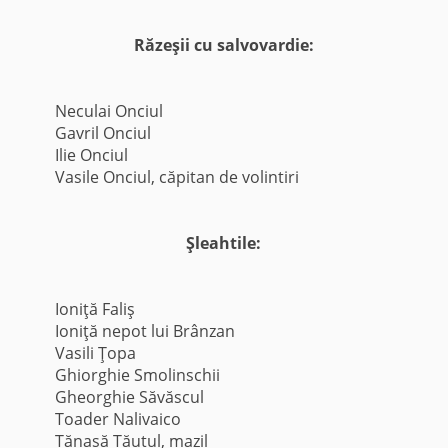
Răzeşii cu salvovardie:
Neculai Onciul
Gavril Onciul
Ilie Onciul
Vasile Onciul, căpitan de volintiri
Şleahtile:
Ioniţă Faliş
Ioniţă nepot lui Brânzan
Vasili Ţopa
Ghiorghie Smolinschii
Gheorghie Săvăscul
Toader Nalivaico
Tănasă Tăutul, mazil