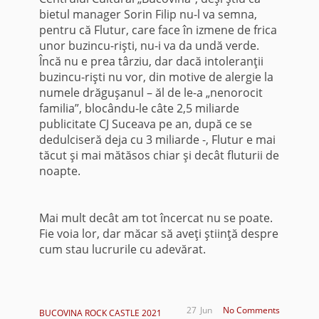
bietul manager Sorin Filip nu-l va semna,
pentru că Flutur, care face în izmene de frica
unor buzincu-rişti, nu-i va da undă verde.
Încă nu e prea târziu, dar dacă intoleranţii
buzincu-rişti nu vor, din motive de alergie la
numele drăguşanul – ăl de le-a „nenorocit
familia”, blocându-le câte 2,5 miliarde
publicitate CJ Suceava pe an, după ce se
dedulciseră deja cu 3 miliarde -, Flutur e mai
tăcut şi mai mătăsos chiar şi decât fluturii de
noapte.
Mai mult decât am tot încercat nu se poate.
Fie voia lor, dar măcar să aveţi ştiinţă despre
cum stau lucrurile cu adevărat.
27
Jun
No Comments
BUCOVINA ROCK CASTLE 2021