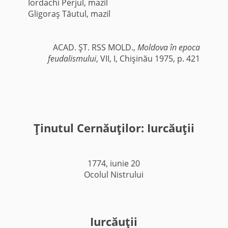
Iordachi Perjul, mazil
Gligoraş Tăutul, mazil
ACAD. ŞT. RSS MOLD.,
Moldova în epoca
feudalismului
, VII, I, Chişinău 1975, p. 421
Ţinutul Cernăuţilor: Iurcăuţii
1774, iunie 20
Ocolul Nistrului
Iurcăuţii