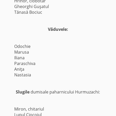
Hrihor, ciobotar
Gheorghi Guşatul
Tănasă Bociuc
Văduvele:
Odochie
Marusa
Iliana
Paraschiva
Aniţa
Nastasia
Slugile
dumisale paharnicului Hurmuzachi:
Miron, chitariul
Lupul Ciocoiul