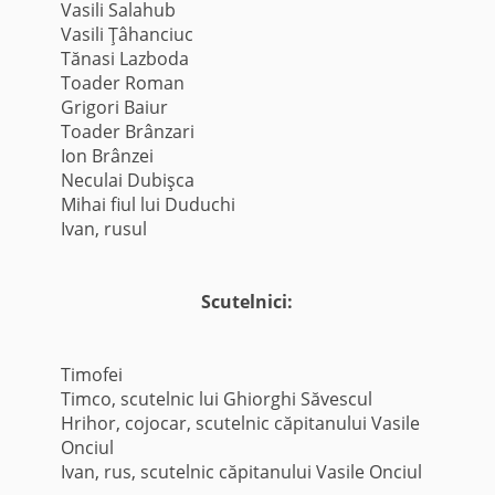
Vasili Salahub
Vasili Ţâhanciuc
Tănasi Lazboda
Toader Roman
Grigori Baiur
Toader Brânzari
Ion Brânzei
Neculai Dubişca
Mihai fiul lui Duduchi
Ivan, rusul
Scutelnici:
Timofei
Timco, scutelnic lui Ghiorghi Săvescul
Hrihor, cojocar, scutelnic căpitanului Vasile
Onciul
Ivan, rus, scutelnic căpitanului Vasile Onciul