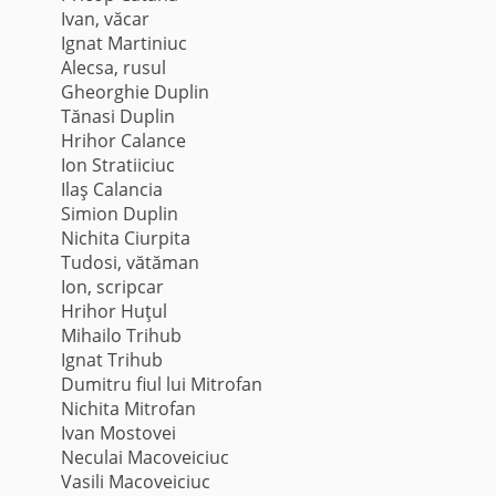
Ivan, văcar
Ignat Martiniuc
Alecsa, rusul
Gheorghie Duplin
Tănasi Duplin
Hrihor Calance
Ion Stratiiciuc
Ilaş Calancia
Simion Duplin
Nichita Ciurpita
Tudosi, vătăman
Ion, scripcar
Hrihor Huţul
Mihailo Trihub
Ignat Trihub
Dumitru fiul lui Mitrofan
Nichita Mitrofan
Ivan Mostovei
Neculai Macoveiciuc
Vasili Macoveiciuc