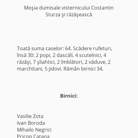
Moşia dumisale visternicului Costantin
Sturza şi răzăşească
Toată suma caselor: 64. Scădere rufeturi,
însă 30: 2 popi, 2 dascăli, 4 scutelnici, 4
răzăşi, 7 şliahtici, 2 îmblători, 2 văduve, 2
marchitani, 5 jidovi. Rămân birnici 34.
Birnici:
Vasilie Zota
Ivan Boroda
Mihailo Negrici
Pricop Catana