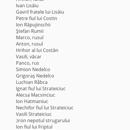
Ivan Lisăiu
Gavril fratele lui Lisăiu
Petre fiul lui Costin
Ion Răpujinschii
Ştefan Rumii
Marco, rusul
Anton, rusul
Hrihor al lui Costăn
Vasili, văcar
Panco, rus
Simion Nedelco
Grigoraş Nedelco
Luchian Râbca
Ignat fiul lui Strateiciuc
Alecsa Macsinciuc
Ion Hatmaniuc
Nechifor fiul lui Strateiciuc
Vasili Strateiciuc
;iron nepotul strugarului
Ion fiul lui Friptul