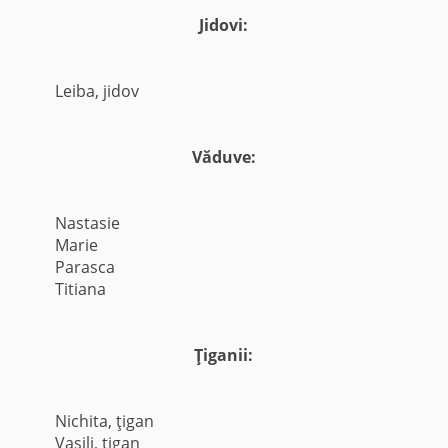
Jidovi:
Leiba, jidov
Văduve:
Nastasie
Marie
Parasca
Titiana
Ţiganii:
Nichita, ţigan
Vasili, ţigan