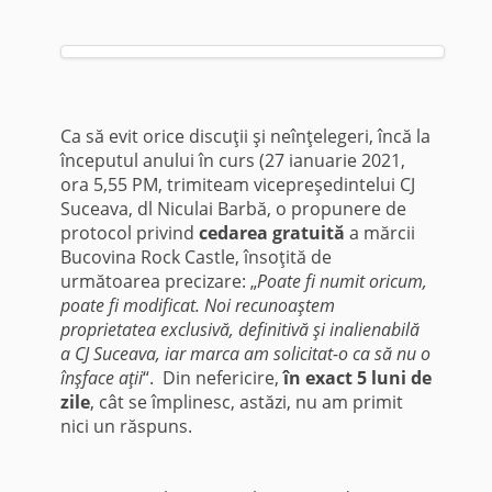
Ca să evit orice discuţii şi neînţelegeri, încă la
începutul anului în curs (27 ianuarie 2021,
ora 5,55 PM, trimiteam vicepreşedintelui CJ
Suceava, dl Niculai Barbă, o propunere de
protocol privind
cedarea gratuită
a mărcii
Bucovina Rock Castle, însoţită de
următoarea precizare: „
Poate fi numit oricum,
poate fi modificat. Noi recunoaştem
proprietatea exclusivă, definitivă şi inalienabilă
a CJ Suceava, iar marca am solicitat-o ca să nu o
înşface aţii
“. Din nefericire,
în exact 5 luni de
zile
, cât se împlinesc, astăzi, nu am primit
nici un răspuns.