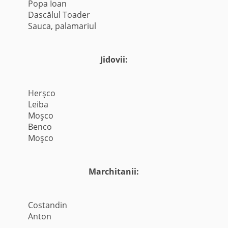
Popa Ioan
Dascălul Toader
Sauca, palamariul
Jidovii:
Herşco
Leiba
Moşco
Benco
Moşco
Marchitanii:
Costandin
Anton