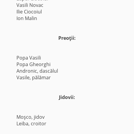
Vasili Novac
Ilie Ciocoiul
Ion Malin
Preoţii:
Popa Vasili
Popa Gheorghi
Andronic, dascălul
Vasile, pălămar
Jidovii:
Moşco, jidov
Leiba, croitor