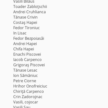
Vasili Bilăus
Toader Zabloţschii
Andrei Cruhlianca
Tănase Crivin
Costaş Hapei
Fedor Tironiuc
In Lisac
Fedor Bezpoiasâi
Andrei Hapei
Chifa Hapei
Enachi Piscovei
Iacob Carpenco
Grigoraş Piscovei
Tănase Lesac
Ion Sămăniuc
Petre Ciorne
Hrihor Onofreiciuc
Chiriţă Carpenco
Crin Zadorojnac
Vasili, cojocar
Vasili Şau