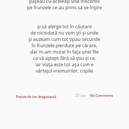
păşeau cu-aceleaşi vise inocente
pe frunzele ce-au prins să se înşire
şi să alerge tot în căutare
de niciodată nu vom şti şi unde
şi auzeam cum tot ţipau secunde
în frunzele pierdute pe cărare,
dar m-am mutat în faţa unei file
ca să aştept fără să ştiu şi ce,
iar viaţa este tot aşa cum e
vârtejul vremuirilor, copile
27
Jun
No Comments
Poezie de ion dragusanul