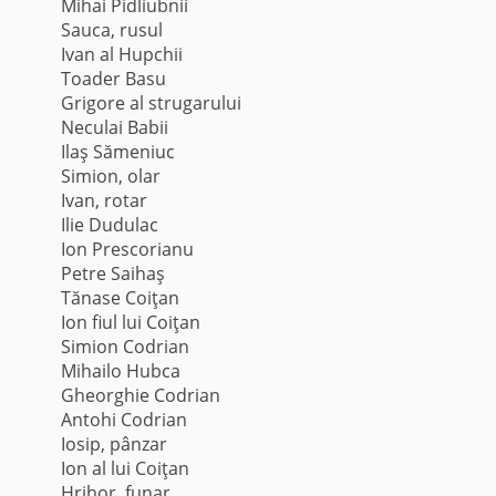
Mihai Pidliubnii
Sauca, rusul
Ivan al Hupchii
Toader Basu
Grigore al strugarului
Neculai Babii
Ilaş Sămeniuc
Simion, olar
Ivan, rotar
Ilie Dudulac
Ion Prescorianu
Petre Saihaş
Tănase Coiţan
Ion fiul lui Coiţan
Simion Codrian
Mihailo Hubca
Gheorghie Codrian
Antohi Codrian
Iosip, pânzar
Ion al lui Coiţan
Hrihor, funar