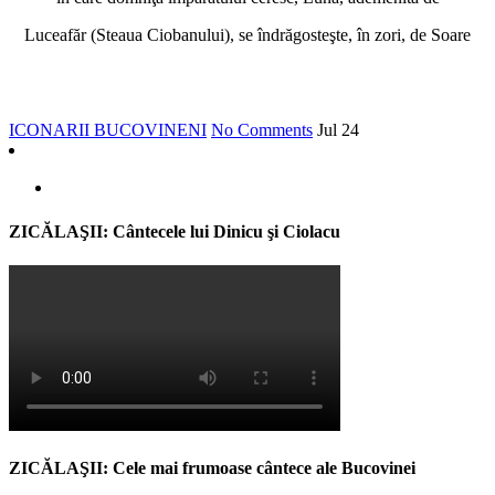
Luceafăr (Steaua Ciobanului), se îndrăgosteşte, în zori, de Soare
ICONARII BUCOVINENI
No Comments
Jul
24
ZICĂLAŞII: Cântecele lui Dinicu şi Ciolacu
ZICĂLAŞII: Cele mai frumoase cântece ale Bucovinei