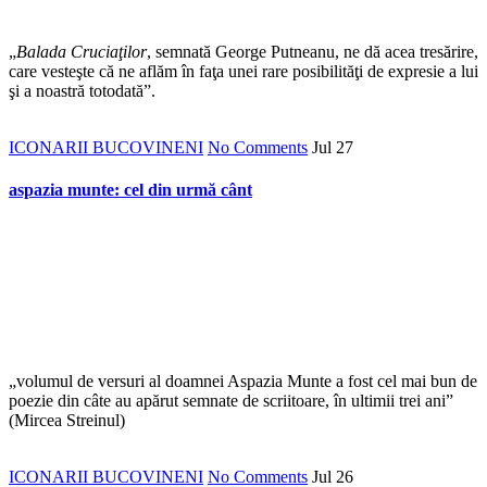
„
Balada Cruciaţilor
, semnată George Putneanu, ne dă acea tresărire,
care vesteşte că ne aflăm în faţa unei rare posibili­tăţi de expresie a lui
şi a noastră tot­odată”.
ICONARII BUCOVINENI
No Comments
Jul
27
aspazia munte: cel din urmă cânt
„volumul de versuri al doamnei Aspazia Munte a fost cel mai bun de
poezie din câte au apărut semnate de scriitoare, în ultimii trei ani”
(Mircea Streinul)
ICONARII BUCOVINENI
No Comments
Jul
26