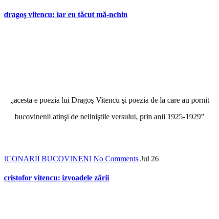
dragoş vitencu: iar eu tăcut mă-nchin
„acesta e poezia lui Dragoş Vitencu şi poe­zia de la care au pornit
buco­vinenii atinşi de neliniştile versului, prin anii 1925-1929”
ICONARII BUCOVINENI
No Comments
Jul
26
cristofor vitencu: izvoadele zării