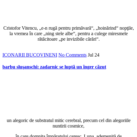
Cristofor Vitencu, „e-n rugă pentru primăvară“, „hoinărind“ nopţile,
la vremea în care „ning stele albe“, pentru a culege miresmele
rătăcitoare „pe invizibile cărări“.
ICONARII BUCOVINENI
No Comments
Jul
24
barbu sluşanschi: zadarnic se luptă un înger căzut
un alegoric de substratul mitic cerebral, precum cel din alegoriile
nuntirii cosmice,
în care domniţa împăratului ceresc, Luna, ademenită de