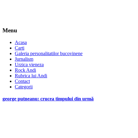
Menu
Acasa
Carti
Galeria personalitatilor bucovinene
Jurnalism
Urzica vieneza
Rock Andi
Rubrica lui Andi
Contact
Categorii
george putneanu: crucea timpului din urmă