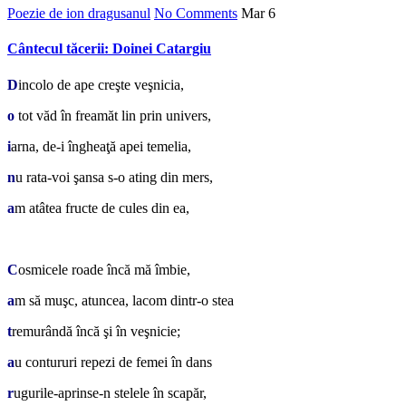
Poezie de ion dragusanul
No Comments
Mar
6
Cântecul tăcerii: Doinei Catargiu
D
incolo de ape creşte veşnicia,
o
tot văd în freamăt lin prin univers,
i
arna, de-i îngheaţă apei temelia,
n
u rata-voi şansa s-o ating din mers,
a
m atâtea fructe de cules din ea,
*
C
osmicele roade încă mă îmbie,
a
m să muşc, atuncea, lacom dintr-o stea
t
remurândă încă şi în veşnicie;
a
u contururi repezi de femei în dans
r
ugurile-aprinse-n stelele în scapăr,