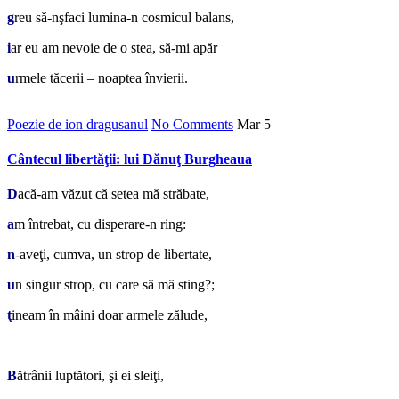
g
reu să-nşfaci lumina-n cosmicul balans,
i
ar eu am nevoie de o stea, să-mi apăr
u
rmele tăcerii – noaptea învierii.
Poezie de ion dragusanul
No Comments
Mar
5
Cântecul libertăţii: lui Dănuţ Burgheaua
D
acă-am văzut că setea mă străbate,
a
m întrebat, cu disperare-n ring:
n
-aveţi, cumva, un strop de libertate,
u
n singur strop, cu care să mă sting?;
ţ
ineam în mâini doar armele zălude,
*
B
ătrânii luptători, şi ei sleiţi,