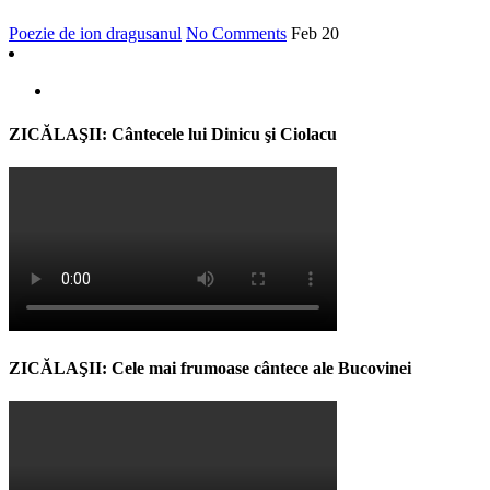
Poezie de ion dragusanul
No Comments
Feb
20
ZICĂLAŞII: Cântecele lui Dinicu şi Ciolacu
ZICĂLAŞII: Cele mai frumoase cântece ale Bucovinei