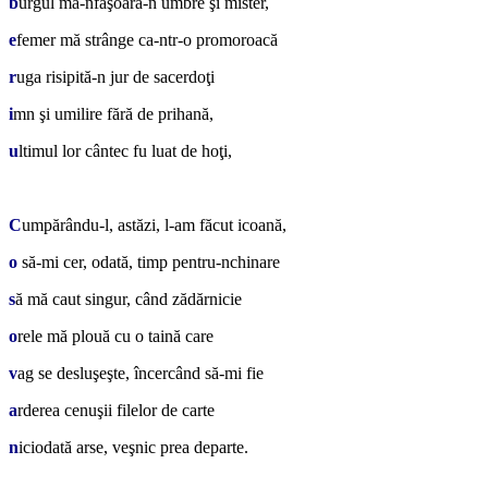
b
urgul mă-nfăşoară-n umbre şi mister,
e
femer mă strânge ca-ntr-o promoroacă
r
uga risipită-n jur de sacerdoţi
i
mn şi umilire fără de prihană,
u
ltimul lor cântec fu luat de hoţi,
*
C
umpărându-l, astăzi, l-am făcut icoană,
o
să-mi cer, odată, timp pentru-nchinare
s
ă mă caut singur, când zădărnicie
o
rele mă plouă cu o taină care
v
ag se desluşeşte, încercând să-mi fie
a
rderea cenuşii filelor de carte
n
iciodată arse, veşnic prea departe.