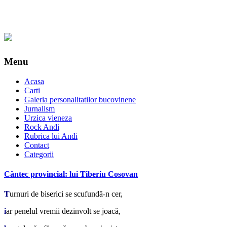
Menu
Acasa
Carti
Galeria personalitatilor bucovinene
Jurnalism
Urzica vieneza
Rock Andi
Rubrica lui Andi
Contact
Categorii
Cântec provincial: lui Tiberiu Cosovan
T
urnuri de biserici se scufundă-n cer,
i
ar penelul vremii dezinvolt se joacă,