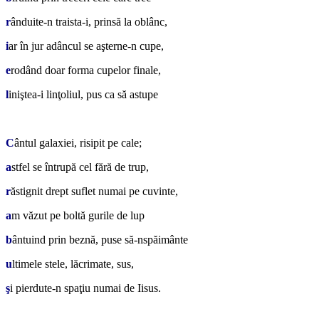
r
ânduite-n traista-i, prinsă la oblânc,
i
ar în jur adâncul se aşterne-n cupe,
e
rodând doar forma cupelor finale,
l
iniştea-i linţoliul, pus ca să astupe
*
C
ântul galaxiei, risipit pe cale;
a
stfel se întrupă cel fără de trup,
r
ăstignit drept suflet numai pe cuvinte,
a
m văzut pe boltă gurile de lup
b
ântuind prin beznă, puse să-nspăimânte
u
ltimele stele, lăcrimate, sus,
ş
i pierdute-n spaţiu numai de Iisus.