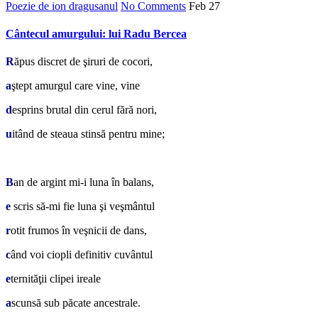
Poezie de ion dragusanul
No Comments
Feb
27
Cântecul amurgului: lui Radu Bercea
R
ăpus discret de şiruri de cocori,
a
ştept amurgul care vine, vine
d
esprins brutal din cerul fără nori,
u
itând de steaua stinsă pentru mine;
*
B
an de argint mi-i luna în balans,
e
scris să-mi fie luna şi veşmântul
r
otit frumos în veşnicii de dans,
c
ând voi ciopli definitiv cuvântul
e
ternităţii clipei ireale
a
scunsă sub păcate ancestrale.