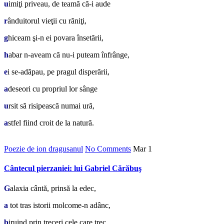
u
imiţi priveau, de teamă că-i aude
r
ânduitorul vieţii cu răniţi,
g
hiceam şi-n ei povara însetării,
h
abar n-aveam că nu-i puteam înfrânge,
e
i se-adăpau, pe pragul disperării,
a
deseori cu propriul lor sânge
u
rsit să risipească numai ură,
a
stfel fiind croit de la natură.
Poezie de ion dragusanul
No Comments
Mar
1
Cântecul pierzaniei: lui Gabriel Cărăbuş
G
alaxia cântă, prinsă la edec,
a
tot tras istorii molcome-n adânc,
b
iruind prin treceri cele care trec