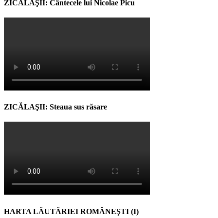
ZICĂLAŞII: Cântecele lui Nicolae Picu
ZICĂLAŞII: Steaua sus răsare
HARTA LĂUTĂRIEI ROMÂNEŞTI (I)