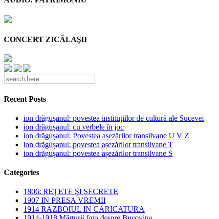
CONCERT ZICĂLAŞII
Recent Posts
ion drăgușanul: povestea instituțiilor de cultură ale Sucevei
ion drăgușanul: cu verbele în joc
ion drăgușanul: Povestea așezărilor transilvane U V Z
ion drăgușanul: povestea așezărilor transilvane T
ion drăgușanul: povestea așezărilor transilvane S
Categories
1806: REŢETE ŞI SECRETE
1907 IN PRESA VREMII
1914 RAZBOIUL IN CARICATURA
1914-1918 Mărturii foto despre Bucovina