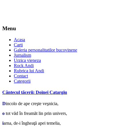
Menu
Acasa
Carti
Galeria personalitatilor bucovinene
Jurnalism
Urzica vieneza
Rock Andi
Rubrica lui Andi
Contact
Categorii
Cântecul tăcerii: Doinei Catargiu
D
incolo de ape creşte veşnicia,
o
tot văd în freamăt lin prin univers,
i
arna, de-i îngheaţă apei temelia,