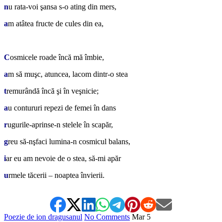
n
u rata-voi şansa s-o ating din mers,
a
m atâtea fructe de cules din ea,
*
C
osmicele roade încă mă îmbie,
a
m să muşc, atuncea, lacom dintr-o stea
t
remurândă încă şi în veşnicie;
a
u contururi repezi de femei în dans
r
ugurile-aprinse-n stelele în scapăr,
g
reu să-nşfaci lumina-n cosmicul balans,
i
ar eu am nevoie de o stea, să-mi apăr
u
rmele tăcerii – noaptea învierii.
Poezie de ion dragusanul
No Comments
Mar
5