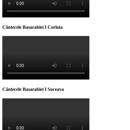
Cântecele Basarabiei I Corlata
Cântecele Basarabiei I Suceava