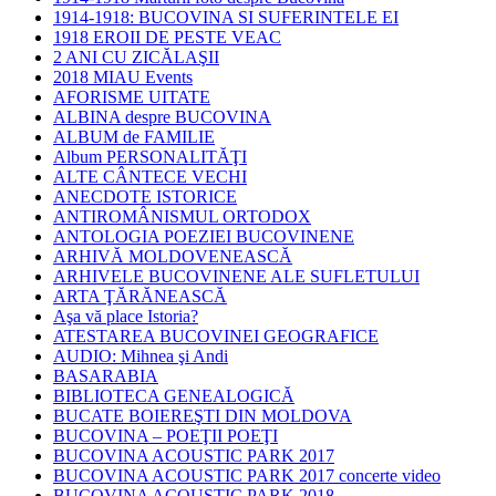
1914-1918: BUCOVINA SI SUFERINTELE EI
1918 EROII DE PESTE VEAC
2 ANI CU ZICĂLAŞII
2018 MIAU Events
AFORISME UITATE
ALBINA despre BUCOVINA
ALBUM de FAMILIE
Album PERSONALITĂŢI
ALTE CÂNTECE VECHI
ANECDOTE ISTORICE
ANTIROMÂNISMUL ORTODOX
ANTOLOGIA POEZIEI BUCOVINENE
ARHIVĂ MOLDOVENEASCĂ
ARHIVELE BUCOVINENE ALE SUFLETULUI
ARTA ŢĂRĂNEASCĂ
Aşa vă place Istoria?
ATESTAREA BUCOVINEI GEOGRAFICE
AUDIO: Mihnea şi Andi
BASARABIA
BIBLIOTECA GENEALOGICĂ
BUCATE BOIEREŞTI DIN MOLDOVA
BUCOVINA – POEŢII POEŢI
BUCOVINA ACOUSTIC PARK 2017
BUCOVINA ACOUSTIC PARK 2017 concerte video
BUCOVINA ACOUSTIC PARK 2018