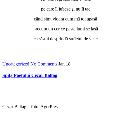
pe care îi iubesc şi nu îi tac
când simt vioara cum mă tot apasă
precum un cer ce peste lumi se lasă
ca să-mi desprindă sufletul de veac
Uncategorized
No Comments
Jan
18
Spiţa Poetului Cezar Baltag
Cezar Baltag – foto: AgerPres