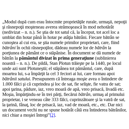
„Modul după cum erau întocmite proprietăţile ru­rale, urmaşii, nepoţii
şi răsnepoţii moşteneau averea strămoşească în mod nehotărât
(nedivizat – n. n.). Se ştia de tot satul că, la început, tot acel loc a
umblat din hotar până în hotar pe atâţia bătrâni. Fiecare bătrân se
cunoştea al cui era, se ştia numele primilor proprietari, care, fiind
bătrâni
în ochii răsnepoţilor, dădeau numele lor de
bătrân
la
porţiunea de pământ ce o stăpânise. În document se dă numele de
bătrân la
pământul divizat în prima generaţiune
(sublinierea
noastră – n. n.). De pildă, Stan Plotun trăieşte pe la 1440, pe locul
unde azi sunt Plotuneştii; el stăpânea tot pământul, care, după
moartea lui, s-a împărţit la cel 3 feciori ai lui, care formau apoi
bătrânii satului
. Presupunem că întreaga moşie avea o întindere de
1.000 fălci şi că cu­prindea şi loc de sat, fie selişte, fie vatra de sat;
apoi ţarina, pădure, iaz, vreo moară de apă, vreo prisacă, livadă etc.
Moşia, împărţindu-se în trei părţi, fiecărui
bătrân
, urmaş al primului
proprietar, i se veneau câte 333 fălci, cuprinzătoare şi la vatră de sat,
la ţarină, fânaţ, loc de prisacă, iaz, vad de moară, etc., etc. Dar nici
un document vechi nu ne spune hotărât câtă era întinderea bătrânilor,
nici chiar a moşiei întregi”
[2]
.