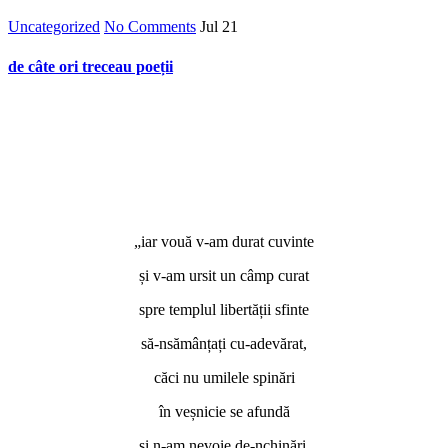
Uncategorized
No Comments
Jul
21
de câte ori treceau poeții
„iar vouă v-am durat cuvinte
și v-am ursit un câmp curat
spre templul libertății sfinte
să-nsămânțați cu-adevărat,
căci nu umilele spinări
în veșnicie se afundă
și n-am nevoie de-nchinări,