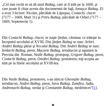
„Cel mai vechi ni să dă unul
Baltag
, care ar fi trăit pe la 1600, şi
care poate fi chiar acesta din documentul de faţă,
Ionaşco Baltag
. El
a avut 3 feciori:
Nicolai
, pârcălab de Lăpuşna,
Costachi
, clucer
(7177 – 1669, Mart 31) şi
Petru Baltag
, pârcălab de Orhel (7177 –
1669, Septemvrie 1).
Din
Costachi Baltag
, clucer, se naşte
Ştefan
, căminar, ce trăieşte la
începutul secolului al XVIII. Din
Ştefan Baltag
se nasc
Arhiri
,
Andrei Baltag
şătrar şi
Neculai Baltag
. Din
Andrei Baltag
se nasc
Iordachi Baltag
, preot,
Macarie Baltag
, ierodiacon şi egumen la
Precista din Roman,
Vasile Baltag
, protopop,
Grigore Baltag
, preot,
Costachi Baltag
, preot,
Onofrei Baltag
, protoiereu; toţi aceştia au
trăit pe la finele secolului al XVIII-lea.
Din
Vasile Baltag
, protoiereu, s-au născut
Gheorghe Baltag
,
ierodiacon,
Andrei Baltag
, preot,
Sava Baltag
,
Zamfira
,
Safta
,
Andronachi Baltag
, serdar şi
Constantin Baltag
, medelnicer”
[1]
.
*