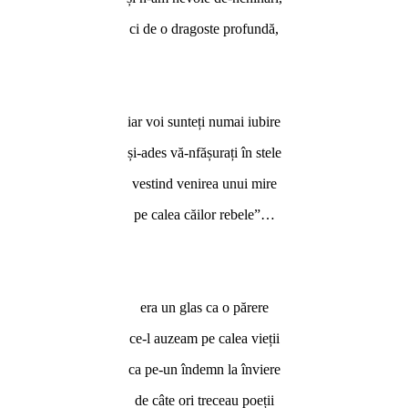
ci de o dragoste profundă,
iar voi sunteți numai iubire
și-ades vă-nfășurați în stele
vestind venirea unui mire
pe calea căilor rebele”…
era un glas ca o părere
ce-l auzeam pe calea vieții
ca pe-un îndemn la înviere
de câte ori treceau poeții