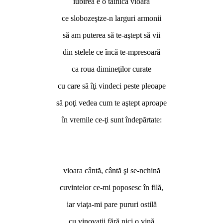
iubirea e o tainică vioară
ce slobozeştze-n larguri armonii
să am puterea să te-aştept să vii
din stelele ce încă te-mpresoară
ca roua dimineţilor curate
cu care să îţi vindeci peste pleoape
să poţi vedea cum te aştept aproape
în vremile ce-ţi sunt îndepărtate:
vioara cântă, cântă şi se-nchină
cuvintelor ce-mi poposesc în filă,
iar viaţa-mi pare pururi ostilă
cu vinovaţii fără nici o vină