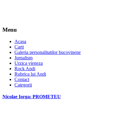
Menu
Acasa
Carti
Galeria personalitatilor bucovinene
Jurnalism
Urzica vieneza
Rock Andi
Rubrica lui Andi
Contact
Categorii
Nicolae Iorga: PROMETEU