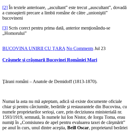
[2]
În textele anterioare, „ascultant” este trecut „auscultant”, dovadă
a cunoaşterii precare a limbii române de către „unioniştii”
bucovineni
[3]
Scris corect pentru prima dată, anterior menţionându-se
„Homorului”
BUCOVINA UNIRII CU ŢARA
No Comments
Jul
23
Crâşmele şi crâşmarii Bucovinei României Mari
Ţărani români – Anatole de Demidoff (1813-1870).
Numai la asta nu mă aşteptam, adică să existe documente oficiale
chiar şi pentru cârciumile, berăriile şi restaurantele din Bucovina, cu
numele proprietarilor serioşi, care, prin deciziunea ministerială nr.
1593/1919, semnată, în numele lui Ion Nistor, de Iorgu Toma, erau
numiţi în „Comisiunea de apel pentru evaluarea taxei de cărşmărit”
pe anul în curs, unul dintre aceştia,
Beill Oscar
, proprietarul berăriei