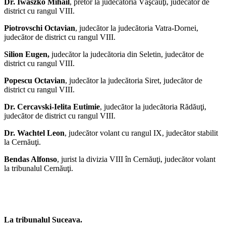
Dr. Iwaszko Mihail
, pretor la judecătoria Văşcăuţi, judecător de
district cu rangul VIII.
Piotrovschi Octavian
, judecător la judecătoria Vatra-Dornei,
judecător de district cu rangul VIII.
Silion Eugen,
judecător la judecătoria din Seletin, judecător de
district cu rangul VIII.
Popescu Octavian
, judecător la judecătoria Siret, judecător de
district cu rangul VIII.
Dr. Cercavski-Ielita Eutimie
, judecător la judecătoria Rădăuţi,
judecător de district cu rangul VIII.
Dr. Wachtel Leon
, judecător volant cu rangul IX, judecător stabilit
la Cernăuţi.
Bendas Alfonso
, jurist la divizia VIII în Cernăuţi, judecător volant
la tribunalul Cernăuţi.
La tribunalul Suceava.