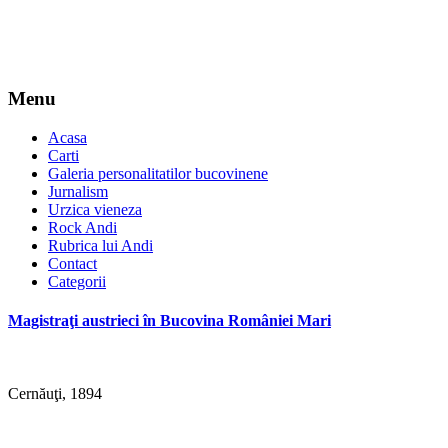
Menu
Acasa
Carti
Galeria personalitatilor bucovinene
Jurnalism
Urzica vieneza
Rock Andi
Rubrica lui Andi
Contact
Categorii
Magistraţi austrieci în Bucovina României Mari
Cernăuţi, 1894