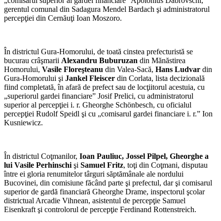
„comisarul superior al gardei financiare” Apolonius Dabrovschi,
gerentul comunal din Sadagura Mendel Bardach şi administratorul
percepţiei din Cernăuţi Ioan Moszoro.
În districtul Gura-Homorului, de toată cinstea prefecturistă se
bucurau crâşmarii
Alexandru Buburuzan
din Mănăstirea
Homorului,
Vasile Floreşteanu
din Valea-Sacă,
Hans Ludvar
din
Gura-Homorului şi
Jankel Fleiscer
din Corlata, lista decizională
fiind completată, în afară de prefect sau de locţiitorul acestuia, cu
„superiorul gardei financiare” Josif Prelici, cu administratorul
superior al percepţiei i. r. Gheorghe Schönbesch, cu oficialul
percepţiei Rudolf Speidl şi cu „comisarul gardei financiare i. r.” Ion
Kusniewicz.
În districtul Coţmanilor,
Ioan Pauliuc, Jossel Pilpel, Gheorghe a
lui Vasile Perhinschi
şi
Samuel Fritz
, toţi din Coţmani, disputau
între ei gloria renumitelor târguri săptămânale ale nordului
Bucovinei, din comisiune făcând parte şi prefectul, dar şi comisarul
superior de gardă financiară Gheorghe Drame, inspectorul şcolar
districtual Arcadie Vihnean, asistentul de percepţie Samuel
Eisenkraft şi controlorul de percepţie Ferdinand Rottenstreich.