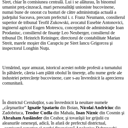
Siret, chiar în comisiunea centrală. Lui i se alăturau, în binomul
umanist preţ-cinzeacă, mari personalităţi unioniste bucovinene,
numai bune de onorat cu busturi de către administraţia actuală a
judeţului Suceava, precum prefectul i. r. Franz Neumann, consilierul
superior de tribunal Teofil Zukowski, avocatul Eusebie Antonovici,
inginerul agricol Eugen Motrescu, concepistul de administraţie Ioan
Prodaniuc, consilierul de finanţe Leo Neuberger, consilierul de
tribunal Dr. Heinrich Reininger, directorul de contabilitate Marian
Streit, marele moşier din Carapciu pe Siret Iancu Grigorcea şi
inspectorul Longhin Nuţu.
Urmărind, uşor amuzat, istoricul acestei nobile profesii a turnatului
în păhărele, căreia i-am plătit obolul în tinereţe, aflu nume grele ale
industriei petrecăreţe bucovinene, care s-au învrednicit la aprecierea
comunitară.
În districtul Cernăuţilor, s-au învrednicit la neuitare numele
„cârşmarilor”
Ignatie Spatariu
din Boian,
Nicolai Andriciuc
din
Zadobriuca,
Teodor Cudla
din Mahala,
Ioan Niznic
din Cosmin şi
Abraham Ausländer
din Ceahor, şi tovarăşii lor grijulii cu
aleanurile omeneşti, adică, în afară de prefectul districtual,