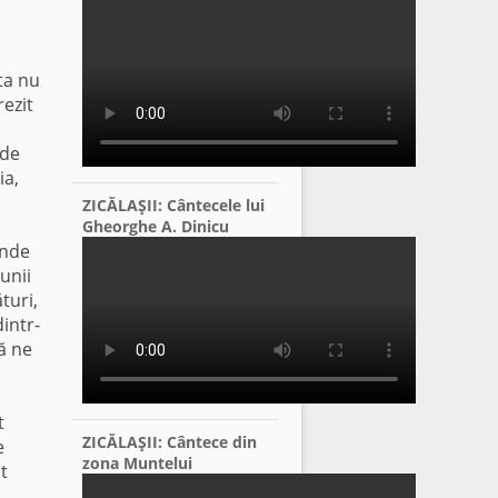
ta nu
rezit
 de
ia,
ZICĂLAŞII: Cântecele lui
Gheorghe A. Dinicu
unde
unii
turi,
intr-
ă ne
t
ZICĂLAŞII: Cântece din
e
zona Muntelui
t