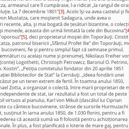
a, armeanul care îl cumpărase, l-a ridicat „la rangul de ora
oluţie. La 7 decembrie 1801”
[3]
. Acolo îşi va avea castelul şi fi
 von Mustatza, care moştenit Sadagura, unde avea o
 recente, alta, şi mai bogată de țesături bizantine, o colecț
i monede, aceasta din urmă limitată la cele din Bucovina”
[
 Toporouz”
[5]
, deci proprietarul moşiei din Toporăuţi. Cinstit
za, patronul bisericii „Sfântul Profet Ilie” din Toporăuţi, m
r bucovineni, fie şi pentru simplul fapt că semnase primul,
semnături cu același nume și prenume), Nikolaus Freiher vo
 (conte) Logothetti, Christoph Petrowicz, Baronul O. Petrino,
A. Kostin”, „Petiția comitetului fondator din 20 aprilie 1851
iei Bibliotecilor de Stat” la Cernăuţi. „Ideea fondării unei
căzut pe un teren extrem de fertil. În toamna anului 1850,
el Zotta, a organizat o colectă, între marii proprietari de m
i independente de stat, iar rezultatul a fost un total de peste
il virtuos al pianului, Karl von Mikuli (dascălul lui Ciprian
ete cu cântece bucovinene, strânse de surorile Hurmuzachi 
, susţinut în iarna anului 1850, de 1.030 florini, pentru a fi
vederea că această sumă va fi folosită pentru achiziționarea
nale. În plus, a fost planificată o loterie de mare gaj, pentru