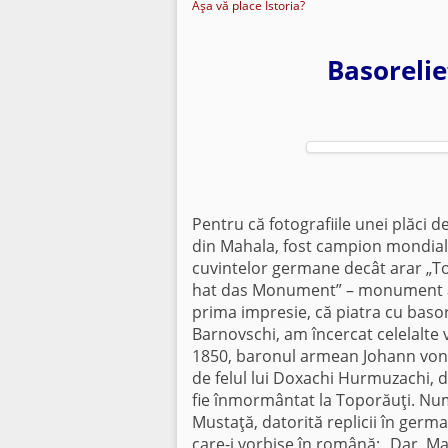
Aşa vă place Istoria?
Basorelie
Pentru că fotografiile unei plăci d
din Mahala, fost campion mondial 
cuvintelor germane decât arar „To
hat das Monument” – monument al dr
prima impresie, că piatra cu basor
Barnovschi, am încercat celelalte v
1850, baronul armean Johann von M
de felul lui Doxachi Hurmuzachi, da
fie înmormântat la Toporăuţi. Num
Mustaţă, datorită replicii în germa
care-i vorbise în română: „Dar, Ma