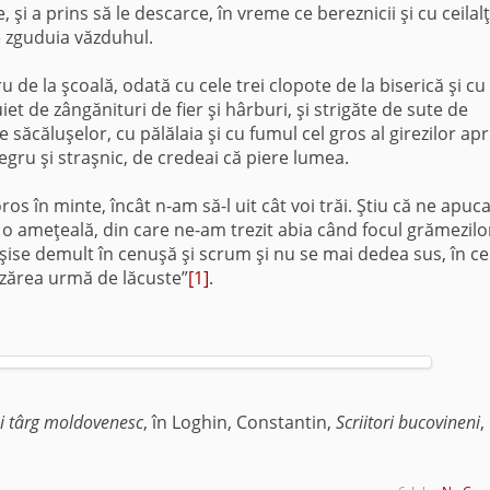
 şi a prins să le descarce, în vreme ce bereznicii şi cu ceilalţ
se zguduia văzduhul.
u de la şcoală, odată cu cele trei clopote de la biserică şi cu 
uiet de zângănituri de fier şi hârburi, şi strigăte de sute de
 săcăluşelor, cu pălălaia şi cu fumul cel gros al girezilor apr
negru şi straşnic, de credeai că piere lumea.
oros în minte, încât n-am să-l uit cât voi trăi. Ştiu că ne apuc
ca o ameţeală, din care ne-am trezit abia când focul grămezilo
ise demult în cenuşă şi scrum şi nu se mai dedea sus, în ce
e zărea urmă de lăcuste”
[1]
.
i târg moldovenesc
, în Loghin, Constantin,
Scriitori bucovineni
,