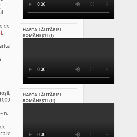
ş
ul
ie de
HARTA LĂUTĂRIEI
4]
,
ROMÂNEŞTI (I)
erita
n
oşii,
HARTA LĂUTĂRIEI
 1000
ROMÂNEŞTI (II)
– n.
 de
 care