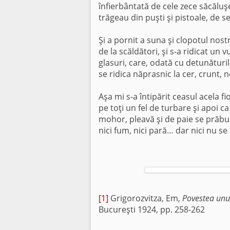
înfierbântată de cele zece săcăluşe,
trăgeau din puşti şi pis­toale, de 
Şi a pornit a suna şi clopotul nostr
de la scăldători, şi s-a ridicat un v
glasuri, care, odată cu detunăturile
se ridica năprasnic la cer, crunt, 
Aşa mi s-a întipărit ceasul acela fi
pe toţi un fel de turbare şi apoi 
mohor, pleavă şi de paie se prăbuş
nici fum, nici pară… dar nici nu s
[1]
Grigorozvitza, Em,
Povestea unu
Bucureşti 1924, pp. 258-262