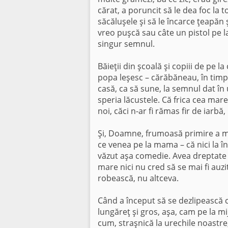
cărat, a poruncit să le dea foc la 
săcăluşele şi să le încarce ţeapăn şi 
vreo puşcă sau câte un pistol pe l
singur semnul.
Băieţii din şcoală şi copiii de pe l
popa leşesc – cărăbăneau, în timpul 
casă, ca să sune, la semnul dat în
speria lăcustele. Că frica cea mar
noi, căci n-ar fi rămas fir de iarb
Şi, Doamne, frumoasă primire a ma
ce venea pe la mama – că nici la în
văzut aşa comedie. Avea drep­tate
mare nici nu cred să se mai fi auzi
robească, nu altceva.
Când a început să se dezlipească c
lungăreţ şi gros, aşa, cam pe la mi
cum, straşnică la urechile noas­tr