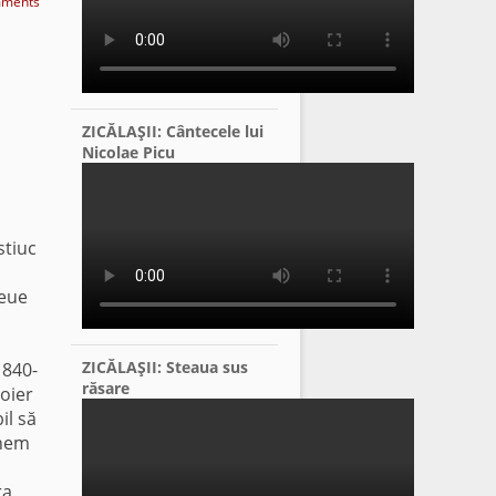
ments
ZICĂLAŞII: Cântecele lui
Nicolae Picu
stiuc
reue
ZICĂLAŞII: Steaua sus
1840-
răsare
oier
bil să
unem
ra,