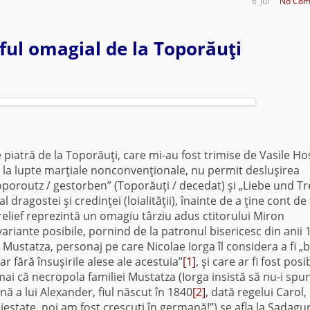
6
Jul
No Com
ful omagial de la Toporăuţi
e piatră de la Toporăuţi, care mi-au fost trimise de Vasile Ho
la lupte marţiale nonconvenţionale, nu permit desluşirea
poroutz / gestorben” (Toporăuţi / decedat) şi „Liebe und T
agostei şi credinţei (loialităţii), înainte de a ţine cont de
elief reprezintă un omagiu târziu adus ctitorului Miron
ariante posibile, pornind de la patronul bisericesc din anii 
ustatza, personaj pe care Nicolae Iorga îl considera a fi „b
r fără însuşirile alese ale acestuia”
[1]
, şi care ar fi fost posi
ai că necropola familiei Mustatza (Iorga insistă să nu-i sp
nă a lui Alexander, fiul născut în 1840
[2]
, dată regelui Carol,
iestate, noi am fost crescuţi în germană!”) se afla la Sadagu