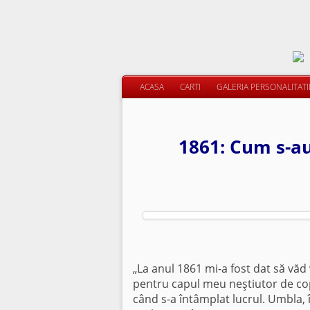
ACASA
CARTI
GALERIA PERSONALITAT
1861: Cum s-au
„La anul 1861 mi-a fost dat să văd 
pentru capul meu neştiutor de cop
când s-a întâmplat lucrul. Umbla, 