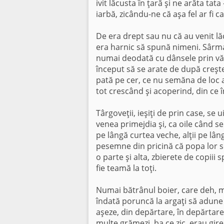
ivit lăcusta în ţară şi ne arăta tata
iarbă, zicându-ne că aşa fel ar fi 
De era drept sau nu că au venit l
era harnic să spună nimeni. Sârma 
numai deodată cu dânsele prin văz
început să se arate de după creş­te
pată pe cer, ce nu semăna de loc a 
tot crescând şi acoperind, din ce î
Târgoveţii, ieşiţi de prin case, se 
venea primejdia şi, ca oile când s
pe lângă curtea veche, alţii pe lân
pesemne din pricină că popa lor se 
o parte şi alta, zbierete de copiii
fie teamă la toţi.
Numai bătrânul boier, care deh, ma
îndată poruncă la argaţi să adune c
aşeze, din depărtare, în depărtare,
multe grămezi, ba ce zic, erau girez