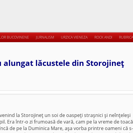
ILOR BUCOVINENE
JURNALISM
URZICA VIENEZA
ROCK ANDI
RUBRICA
 alungat lăcustele din Storojineţ
venind la Storojineţ un soi de oaspeţi straşnici şi neînţeleşi
il. Era într-o zi frumoasă de vară, cam pe la vreme de toacă
încă de pe la Duminica Mare, aşa vorba printre oameni că s-a