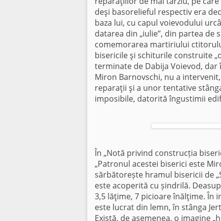
reparaţiilor de mai târziu, pe care
deşi basorelieful respectiv era de
baza lui, cu capul voievodului urcâ
datarea din „iulie”, din partea de 
comemorarea martiriului ctitorului, 
bisericile şi schiturile construite „
terminate de Dabija Voievod, dar 
Miron Barnovschi, nu a intervenit
reparaţii şi a unor tentative stân
imposibile, datorită îngustimii edifi
În „Notă privind construcția biseri
„Patronul acestei biserici este Mi
sărbătorește hramul bisericii de „Sf
este acoperită cu șindrilă. Deasupr
3,5 lăţime, 7 picioare înălţime. În 
este lucrat din lemn, în stânga Jert
Există, de asemenea, o imagine „ho