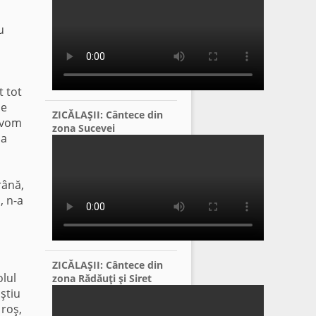
u
t tot
de
ZICĂLAŞII: Cântece din
r vom
zona Sucevei
la
rână,
, n-a
ZICĂLAŞII: Cântece din
olul
zona Rădăuţi şi Siret
ştiu
 roş,