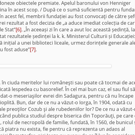
doneze obiectele premiate. Apelul baronului von Henniger
ina în acest scop. / După ce o sumă suficientă pentru fund
 în acest fel, membrii fundației au fost convocaţi de către șef
rei rezultat a fost decizia de „a aduce imediat colecția de car
e Stat”
[6]
. „În aceeași zi în care a avut loc această ședință, l
t rezultatele ședinței la k. k. Ministerul Culturii și Educației
nițial a unei biblioteci liceale, urmez dorințele generale al
au fost aduse”
[7]
.
în ciuda meritelor lui româneşti sau poate că tocmai de ac
icată lespedea cu basorelief. În cel mai bun caz, el sau fiul s
ndat-o meseriaşilor evrei din Sadagura, pentru că nu încape
ioplită. Bun, dar de ce nu a văzut-o Iorga, în 1904, odată cu
 preoţilor Cozub şi ale rubedeniilor lor? De ce nu a văzut-
când publica studiul despre biserica din Toporăuţi, pe care
al, rolul de necropolă de familie, fundată, în 1560, de bunicul
că piatra nu exista, fie pentru că reprezenta un adaos al