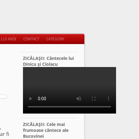
 LUI ANDI
CONTACT
CATEGORII
ZICĂLAŞII: Cântecele lui
Dinicu şi Ciolacu
ZICĂLAŞII: Cele mai
,
frumoase cântece ale
r fi
Bucovinei