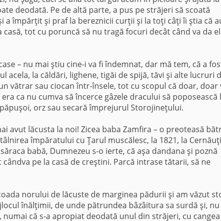
toate deodată. Pe de altă parte, a pus pe străjeri să scoată
a împărţit şi praf la bereznicii curţii şi la toţi câţi îi ştia că a
a casă, tot cu poruncă să nu tragă focuri decât când va da el
a case – nu mai ştiu cine-i va fi îndemnat, dar mă tem, că a fos
acela, la căldări, lighene, tigăi de spijă, tăvi şi alte lucruri 
 un vătrar sau ciocan într-însele, tot cu scopul că doar, doa
e era ca nu cumva să încerce gâzele dracului să poposească 
ă, păpuşoi, orz sau secară împrejurul Storojineţului.
i avut lăcusta la noi! Zicea baba Zamfira – o preoteasă băt
tâlnirea împăratului cu Ţarul muscălesc, la 1821, la Cernăuţi
 săraca babă, Dumnezeu s-o ierte, că aşa dandana şi poznă
t cândva pe la casă de creştini. Parcă intrase tătarii, să ne
oada no­rului de lăcuste de marginea pădurii şi am văzut st
jlocul înălţimii, de unde pătrundea bâzâitura sa surdă şi, nu 
e, numai că s-a apropiat deodată unul din străjeri, cu cangea