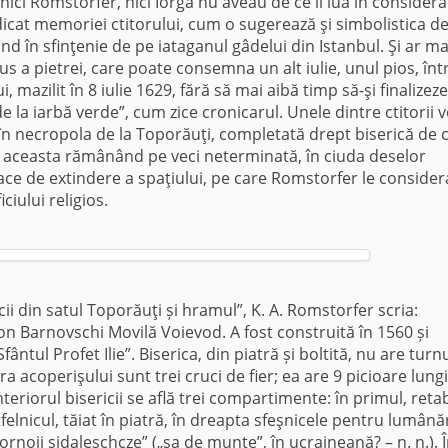
 nici Romstorfer, nici Iorga nu aveau de ce îl lua în considera
dicat memoriei ctitorului, cum o sugerează şi simbolistica de
nd în sfinţenie de pe iataganul gâdelui din Istanbul. Şi ar mai
sus a pietrei, care poate consemna un alt iulie, unul pios, înt
mazilit în 8 iulie 1629, fără să mai aibă timp să-şi finalizeze
de la iarbă verde”, cum zice cronicarul. Unele dintre ctitorii v
în necropola de la Toporăuţi, completată drept biserică de 
, aceasta rămânând pe veci neterminată, în ciuda deselor
gace de extindere a spaţiului, pe care Romstorfer le consider
ciului religios.
cii din satul Toporăuţi și hramul”, K. A. Romstorfer scria:
ron Barnovschi Movilă Voievod. A fost construită în 1560 și
ântul Profet Ilie”. Biserica, din piatră și boltită, nu are turnu
a acoperişului sunt trei cruci de fier; ea are 9 picioare lung
interiorul bisericii se află trei compartimente: în primul, reta
felnicul, tăiat în piatră, în dreapta sfeşnicele pentru lumânăr
rnoji sidaleschcze” („şa de munte”, în ucraineană? – n. n.). Î