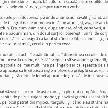
 – ţin minte bine – nouă, băieţilor din şcoală, nişte cobiliţe de
cam jivinele zburătoare, despre care era vorba
ăcustele prin Bucovina, pe unde anume au năvălit şi când, as
de telegraf nu se pomenea încă, pe atunci, şi, aşa, ne-am t
duh. Era, cum v-am spus, după amiază, când, ce să vezi, a
tele pădurii mari, din dosul curţilor boiereşti, un fel de colţ
nor, căci era neagră ca iadul şi, când se lăţea, când se ţugu
n ce tot mai mult, cerul din partea ceea.
uitau toţi, cu ochii înspăimântaţi, la întunecimea cerului, de 
e bulucesc la un loc, de frică începeau să se adune grămadă, 
gă şcoală, cei mai mulţi însă pe lângă biserica leşească de ală
apucase să le citească nişte molitve de prilej. Şi se auzea, d
 speriaţi şi răcnete de femei apucate de groază, de începuse s
i văzuse el lucruri de astea, nu şi-a pierdut cumpătul. A da
ăpiţe de paie, strujeni, mohor, pleavă şi gunoi uscat şi să l
 pe locul pătrat din mijlocul târgului. Şi, când s-au strâns hă
i, nu şagă, căci se afla tot târgul acum în picioare şi ajuta la