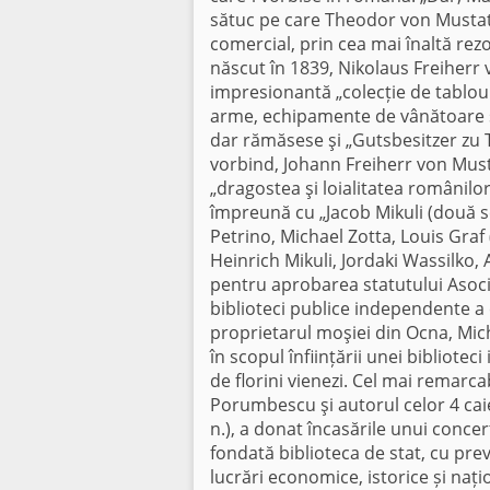
sătuc pe care Theodor von Mustatz
comercial, prin cea mai înaltă rez
născut în 1839, Nikolaus Freiherr
impresionantă „colecție de tablouri
arme, echipamente de vânătoare ș
dar rămăsese şi „Gutsbesitzer zu
vorbind, Johann Freiherr von Mustat
„dragostea şi loialitatea românilo
împreună cu „Jacob Mikuli (două 
Petrino, Michael Zotta, Louis Graf
Heinrich Mikuli, Jordaki Wassilko, 
pentru aprobarea statutului Asociaț
biblioteci publice independente a 
proprietarul moşiei din Ocna, Micha
în scopul înființării unei bibliotec
de florini vienezi. Cel mai remarcab
Porumbescu şi autorul celor 4 cai
n.), a donat încasările unui concert
fondată biblioteca de stat, cu pre
lucrări economice, istorice și națio