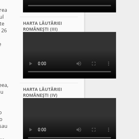
area
ul
te
HARTA LĂUTĂRIEI
ROMÂNEŞTI (III)
a 26
:
e
eea,
HARTA LĂUTĂRIEI
ău
ROMÂNEŞTI (IV)
o
 o
 sau