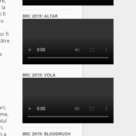
re,
 la
 fi
BRC 2019: ALTAR
ru
or fi
către
a
BRC 2019: VOLA
ri;
ime,
blul
i.
n a
BRC 2019: BLOODRUSH