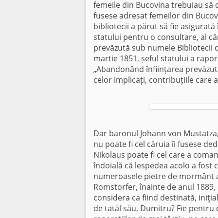
femeile din Bucovina trebuiau să 
fusese adresat femeilor din Bucov
bibliotecii a părut să fie asigurată
statului pentru o consultare, al că
prevăzută sub numele Bibliotecii d
martie 1851, șeful statului a raporta
„Abandonând înființarea prevăzută i
celor implicați, contribuțiile care 
Dar baronul Johann von Mustatza, 
nu poate fi cel căruia îi fusese ded
Nikolaus poate fi cel care a coma
îndoială că lespedea acolo a fost c
numeroasele pietre de mormânt ale
Romstorfer, înainte de anul 1889, 
considera ca fiind destinată, iniţi
de tatăl său, Dumitru? Fie pentru 