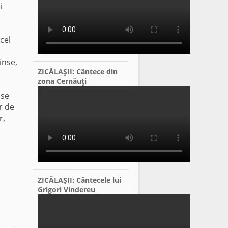
i
cel
inse,
ZICĂLAŞII: Cântece din
zona Cernăuţi
ase
r de
r,
ZICĂLAŞII: Cântecele lui
Grigori Vindereu