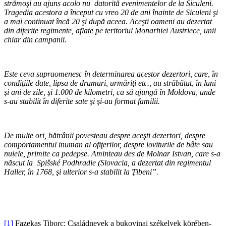
strămoşi au ajuns acolo nu datorită evenimentelor de la Siculeni.
Tragedia acestora a început cu vreo 20 de ani înainte de Siculeni şi
a mai continuat încă 20 şi după aceea. Aceşti oameni au dezertat
din diferite regimente, aflate pe teritoriul Monarhiei Austriece, unii
chiar din campanii.
*
Este ceva supraomenesc în determinarea acestor dezertori, care, în
condiţiile date, lipsa de drumuri, urmăriţi etc., au străbătut, în luni
şi ani de zile, şi 1.000 de kilometri, ca să ajungă în Moldova, unde
s-au stabilit în diferite sate şi şi-au format familii.
*
De multe ori, bătrânii povesteau despre aceşti dezertori, despre
comportamentul inuman al ofiţerilor, despre loviturile de bâte sau
nuiele, primite ca pedepse. Aminteau des de Molnar Istvan, care s-a
născut la Spišské Podhradie (Slovacia, a dezertat din regimentul
Haller, în 1768, şi ulterior s-a stabilit la Ţibeni”.
*
*
[1]
Fazekas Tiborc: Családnevek a bukovinai székelyek körében-