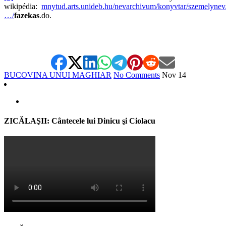
wikipédia:
mnytud.arts.unideb.hu/nevarchivum/konyvtar/szemelynev
…/
fazekas
.do.
BUCOVINA UNUI MAGHIAR
No Comments
Nov
14
ZICĂLAŞII: Cântecele lui Dinicu şi Ciolacu