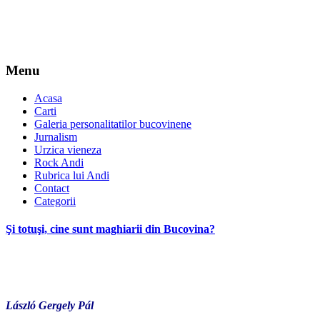
Menu
Acasa
Carti
Galeria personalitatilor bucovinene
Jurnalism
Urzica vieneza
Rock Andi
Rubrica lui Andi
Contact
Categorii
Şi totuşi, cine sunt maghiarii din Bucovina?
*
László Gergely Pál