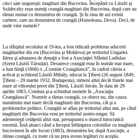
cinci sate ungureşti: maghiari din Bucovina. Începând cu László şi
Szádeczky erau numiţi ceangăi-maghiari din Bucovina, după care au
rămas numai cu denumirea de ceangăi. Şi în ziua de azi există
cartiere, care au denumirea de ceangăi (Hunedoara, Deva). Deci, de
unde vine numele?
*
La sfârşitul secolului al 19-lea, a fost ridicată problema aducerii
maghiarilor din est (Bucovina şi Moldova) pe teritoriul Ungariei.
Ideea şi adunarea de donaţii a fost a Asociaţiei Sfântul Ladislau
(Szent László Társulat). Deoarece ceangăi erau în număr mai mare,
a luat fiinţă (1868) o „Comisie Ceangăiască”, în cadrul căreia a
activat şi scriitorul László Mihály, născut la Ţibeni (26 august 1849,
Ţibeni – 29 martie 1932, Budapesta), nimeni altul decât fratele mai
mare al viitorului preot din Ţibeni, László István. În data de 29
aprilie 1883, Comisia şi-a schimbat numele în „Asociaţia
Ceangăiască”. Numele a rămas ceangăi, ca obiect nu, din cauza
numărului mai mare decât maghiarii din Bucovina, cât şi a
problemelor politice. Ceangăii se aflau pe teritoriul altui stat, pe când
maghiarii din Bucovina erau pe teritoriul austro-ungar. Să
ademeneşti cetăţenii altui stat, presupunea o muncă birocratică
enormă. Însă atunci când a început înfiinţarea coloniilor cu maghiarii
bucovineni în alte locuri (1883), denumirea lor, după Asociaţie, a
rămas ceangăi, cu toate că nu prea aveau legături cu aceştia.