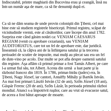
Indiscutabil, printre maghiarii din Bucovina erau şi ceangăi, însă nu
într-un număr aşa de mare, ca să fie denumiţi după ei.
*
Ca să ne dăm seama de unde provin coloniştii din Ţibeni, cel mai
bine este să studiem registrele bisericeşti. Primul registru, scăpat de
vicisitudinile vremii, este al căsătoriilor, care începe din anul 1782.
Surpriza este când găsim notări ca: VENIAM CAESARUS
REGIAM (venit cu aprobare cezariană), sau VENIAM
AUDITORIATUS, care tot un fel de aprobare este, dar juridică.
Înseamnă că, la câţiva ani de la înfiinţarea satului şi la trecerea
perioadei de scutire de impozite, mai mulţi au plecat sau era un fel
de dute-vino pe acolo. Dar multe se pot afla despre oamenii satului
din registre. Aşa aflăm că primul primar a fost Tamás Albert, pe care
l-a urmat fiul său, tot Albert. Acesta din urmă a luat parte şi la
războiul francez din 1819. În 1786, primar-birău (judex) era, în
Ţibeni, Nagy József, iar cantori, Antalffy Mihály şi Bartók István.
Au mai fost primari László István (32 de ani), Szőts József (18 ani),
Gáspár Ferenc (20 de ani), Szőts Lázár, în perioada primului război
mondial. Atunci s-a împotrivit ruşilor, care au vrut să evacueze satul,
de aceea a fost bătut aproape de moarte.
*