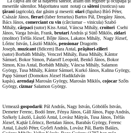
La câţiva ani de la naşterea satelor, aflăm din registre şi ocupaţia şi
meseriile sătenilor. Majoritatea sunt notaţi ca
săteni
(rusticus) sau
ţărani
(agricola), dar găsim şi meserii:
olari
(figulus) Bíró Péter,
Császár János,
fierari
(faber ferrarius) Bartos Pál, Dregány János,
Bács János,
comerciant cu vin
(cârciumar – vinicula) Szabó
Mihály,
cârpaci
(sutor) Kiss Antal, Váncsa Mihály,
croitori
Csehi
János, Varga István, Frank,
brutari
András şi Sütő Miklós,
zidari
(molitor) Tréfás József, Bőjte János, Lakatos Mihály, Nagy József,
Lőrinc István, László Miklós,
pensionar
Dragorits
Joseph,
muzicant
(fidicem) Bara Antal,
prăşitori-zilieri
(sator) Borbáth Mihály, Venczel Mihály, Basa Mihály, Kántor
Sámuel, Bokor Simon, Palaroff Leopold, Benkő János, Bokor
Simon, Kiss Antal, Borbáth Mihály, Váncsa Mihály, Salamon
György, Tusa Mihály, Kántor Sámuel, Kurkó János, Kalina György,
Papp Sámuel (Domokos József Hadikfalván
kapás),
arendaşi
Marosán György, Marosán Miklós,
cojocar
Szőts
György,
cizmar
Salamon György.
*
Urmează
gospodarii
: Pál András, Nagy István, Göbölős István,
Demeter Ferenc, Bodó Imre, Fénya János, Gáll János, Papp András,
Székely László, László Antal, Lovász Mátyás, Tusa János, Tréfás
József, Kajtár Lőrincz, Bertalan János, Barabás György, Ferenc
Antal, László Péter, Győrfi András, Lovász Pál, Bartis Balázs,