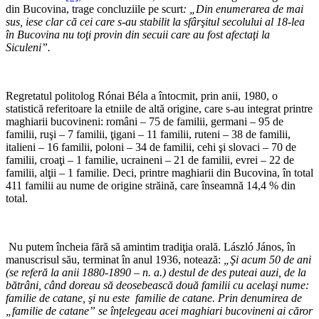
din Bucovina, trage concluziile pe scurt
: „Din enumerarea de mai
sus, iese clar că cei care s-au stabilit la sfârşitul secolului al 18-lea
în Bucovina nu toţi provin din secuii care au fost afectaţi la
Siculeni”.
*
Regretatul politolog Rónai Béla a întocmit, prin anii, 1980, o
statistică referitoare la etniile de altă origine, care s-au integrat printre
maghiarii bucovineni: români – 75 de familii, germani – 95 de
familii, ruşi – 7 familii, ţigani – 11 familii, ruteni – 38 de familii,
italieni – 16 familii, poloni – 34 de familii, cehi şi slovaci – 70 de
familii, croaţi – 1 familie, ucraineni – 21 de familii, evrei – 22 de
familii, alţii – 1 familie. Deci, printre maghiarii din Bucovina, în total
411 familii au nume de origine străină, care înseamnă 14,4 % din
total.
*
Nu putem încheia fără să amintim tradiţia orală. László János, în
manuscrisul său, terminat în anul 1936, notează:
„Şi acum 50 de ani
(se referă la anii 1880-1890 – n. a.) destul de des puteai auzi, de la
bătrâni, când doreau să deosebească două familii cu acelaşi nume:
familie de catane, şi nu este familie de catane. Prin denumirea de
„familie de catane” se înţelegeau acei maghiari bucovineni ai căror