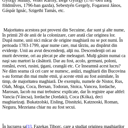
György Mihály, Veller Károly, Bege György (1787-ben még
földműves, 1796-ban gazda), Sebestyén Gergely, Fogarassi János,
Gáspár Ignác, Szigethi Tamás, etc.
*
Majoritatea acestora pot proveni din Secuime, dar sunt şi alte nume,
în primii 20 de anii de la colonizare, care arată clar originea lor.
După nume, unii nici măcar de origine maghiară nu se pot numi. În
perioada 1783-1799, apar nume care, mai târziu, au dispărut din
evidenţe. Unii au avut descendenţi, alţii nu. Descendenţii ori au
murit devreme, ori au plecat pe alte meleaguri. Mulţi găsim numai ca
naşi sau martori la căsătorii. Dar au fost, acolo, germani, poloni,
români, evrei, rusini, ţigani, ceangăi etc. Ce înseamnă acest lucru?
Ne dăm seama că cei care se numesc, astăzi, maghiarii din Bucovina
s-au format din mai multe etnii, şi aceste etnii au fost asimilate, în
timp, de majoritatea maghiară. De exemplu, numele de Nistor, Rus,
Olah, Moga, Coca, Bersan, Todoran, Stoica, Vancea, Iordache,
Marosan, Iacob nu mai trebuiesc explicate, dar în registre apar altfel:
Vancia (Váncsa), Iordache (Jordaki), Coca (Kóka), deci
maghiarizaţi. Bukatzolski, Eisling, Disnitzki, Katznoski, Roman,
Negura, Mezeiana chiar nu au fost secui.
*
În lucrarea sa
[1]
, Fazekas Tiborc, care a studiat originea maghiarilor