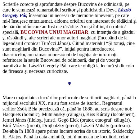
Scrierile corecte şi aprofundate despre Bucovina de odinioară, pe
care le semnează remarcabilul scriitor şi publicist din Deva
László
Gergely Pál
,
înseamnă un necesar de memorie binevenit, pe care
mi-l însuşesc entuziasmat, aidoma oricărui om interesat de rădăcini şi
de pământul în care au fost ele răsădite. Am şi înfiinţat o rubrică
specială,
BUCOVINA UNUI MAGHIAR
, cu intenţia de a găzdui
şi răspândi şi alte scrieri ale unor autori maghiari (începând de la
legendarul cronicar Turóczi János). Citind materialul “Şi totuşi, cine
sunt maghiarii din Bucovina?”, iniţial pentru introducerea
diacriticelor, am rămas impresionat de bogăţia de informaţii
referitoare la satele Bucovinei de odinioară, dar şi de vocaţia
narativă a lui László Gergely Pál, care te obligă la lectură şi dincolo
de fireasca şi necesara curiozitate.
*
Marea majoritate a lucrărilor prelucrate de scriitorii maghiari, până la
mijlocul secolului XX, nu au fost scrise de istorici. Regretatul
scriitor Zsók Béla precizează că, până în 1888, au scris despre noi:
Hacquets (botanic), Mutniansky (călugăr), Kiss Károly (locotenent),
Jernei János (filolog, jurist), Gegő Elek (orator, etnograf, călugăr),
Bíró Mózes (preot), Drujbatzky (preot), László Mihály (profesor).
De-abia în 1888 apare prima lucrare scrisa de un istoric, Szádeczky
K. Alajos. Până la data amintită, toţi îi numeau pe locuitorii celor