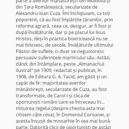
parte a averilor mănăstirești din Moldova și
din Țara Românească, secularizate de
Alexandru Ioan Cuza. Îmi închipuiam, ca toți
poporenii, că au fost împărțite țăranilor, prin
reforma agrară, ceea ce, desigur, ar fi fost și
după învățăturile, dar și pe placul lui Iisus
Hristos, deși în practica bisericească nu se
mai folosesc, de secole, învățăturile ultimului
Păstor de suflete, ci doar se negustoresc
persuasiv suferințele martiriului său. Astăzi,
dând, din întâmplare, peste „Almanachul
ilustrat” pe 1909, redactat și publicat, în
1908, de Editura G. A. Tacid, am găsit și un
capăt de fir: majoritatea averilor
mănăstirești, secularizate de Cuza, au fost
transformate, de Carol I și clica de
oportuniști români care se întreceau în…
mituirea regelui (despre chestia asta mai
citisem câte ceva), în Domeniul Coroanei, și
acesta însușit de monarhie în cea mai bună
parte. Datorită clicii de oportuniști de astăzi