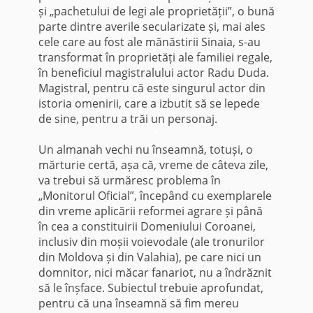
și „pachetului de legi ale proprietății”, o bună
parte dintre averile secularizate și, mai ales
cele care au fost ale mănăstirii Sinaia, s-au
transformat în proprietăți ale familiei regale,
în beneficiul magistralului actor Radu Duda.
Magistral, pentru că este singurul actor din
istoria omenirii, care a izbutit să se lepede
de sine, pentru a trăi un personaj.
*
Un almanah vechi nu înseamnă, totuși, o
mărturie certă, așa că, vreme de câteva zile,
va trebui să urmăresc problema în
„Monitorul Oficial”, începând cu exemplarele
din vreme aplicării reformei agrare și până
în cea a constituirii Domeniului Coroanei,
inclusiv din moșii voievodale (ale tronurilor
din Moldova și din Valahia), pe care nici un
domnitor, nici măcar fanariot, nu a îndrăznit
să le înșface. Subiectul trebuie aprofundat,
pentru că una înseamnă să fim mereu