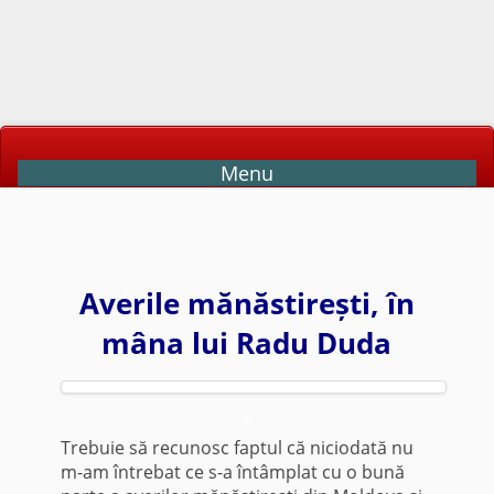
Menu
Averile mănăstirești, în
mâna lui Radu Duda
*
Trebuie să recunosc faptul că niciodată nu
m-am întrebat ce s-a întâmplat cu o bună