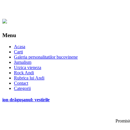
Menu
Acasa
Carti
Galeria personalitatilor bucovinene
Jurnalism
Urzica vieneza
Rock Andi
Rubrica lui Andi
Contact
Categorii
ion drăguşanul: vestirile
Promisi