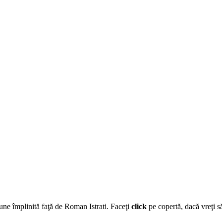
une împlinită faţă de Roman Istrati. Faceţi
click
pe copertă, dacă vreţi să 