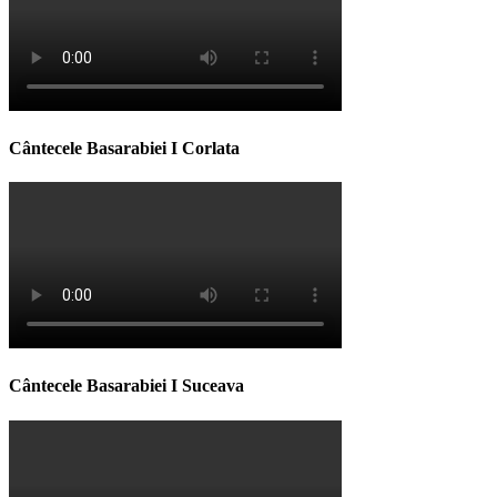
Cântecele Basarabiei I Corlata
Cântecele Basarabiei I Suceava