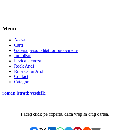
Menu
Acasa
Carti
Galeria personalitatilor bucovinene
Jurnalism
Urzica vieneza
Rock Andi
Rubrica lui Andi
Contact
Categorii
roman istrati: vestirile
Faceți
click
pe copertă, dacă vreți să citiți cartea.