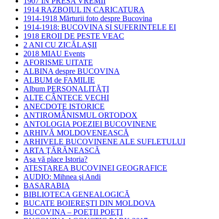
1907 IN PRESA VREMII
1914 RAZBOIUL IN CARICATURA
1914-1918 Mărturii foto despre Bucovina
1914-1918: BUCOVINA SI SUFERINTELE EI
1918 EROII DE PESTE VEAC
2 ANI CU ZICĂLAŞII
2018 MIAU Events
AFORISME UITATE
ALBINA despre BUCOVINA
ALBUM de FAMILIE
Album PERSONALITĂŢI
ALTE CÂNTECE VECHI
ANECDOTE ISTORICE
ANTIROMÂNISMUL ORTODOX
ANTOLOGIA POEZIEI BUCOVINENE
ARHIVĂ MOLDOVENEASCĂ
ARHIVELE BUCOVINENE ALE SUFLETULUI
ARTA ŢĂRĂNEASCĂ
Aşa vă place Istoria?
ATESTAREA BUCOVINEI GEOGRAFICE
AUDIO: Mihnea şi Andi
BASARABIA
BIBLIOTECA GENEALOGICĂ
BUCATE BOIEREŞTI DIN MOLDOVA
BUCOVINA – POEŢII POEŢI