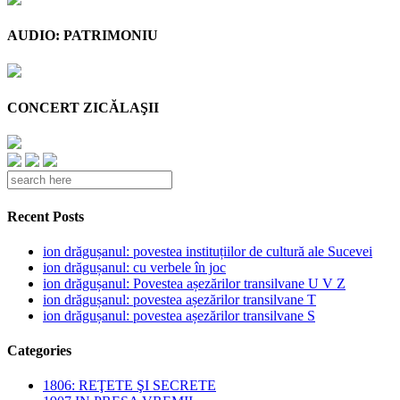
AUDIO: PATRIMONIU
CONCERT ZICĂLAŞII
Recent Posts
ion drăgușanul: povestea instituțiilor de cultură ale Sucevei
ion drăgușanul: cu verbele în joc
ion drăgușanul: Povestea așezărilor transilvane U V Z
ion drăgușanul: povestea așezărilor transilvane T
ion drăgușanul: povestea așezărilor transilvane S
Categories
1806: REŢETE ŞI SECRETE