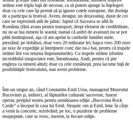
străine este triplu faţă de necesar, ca să putem ajunge la înţelegeri
doar cu cele care îşi permit să-şi ignore cotele europene, din dorinţa
de a participa la festival. Avem, desigur, un dezavantaj, durat de cei
care ne reprezintă atât de jalnic: faptul că Suceava se află în
România (fără avans pentru transport, drept element de credibilitate,
nu ne-ar lua nimeni în seamă; numai că astfel de avansuri nu se pot
plăti instituţional, aşa că am apelat la cardurile familiei mele,
pierzând, pe dobânzi, doar vreo 20 milioane lei; başca vreo 200 euro
pe taxe de expediţie şi întreţinere cont; dar nu-i bai, pentru că trupele
străine îmi vor returna împrumuturile). Cu trupele străine izbutim
incredibilul (negociator este, întotdeauna, Andi, pentru că ştie
engleza ca nimeni altul); doar cu cele româneşti, prea lacome faţă de
posibilităţile festivalului, mai avem probleme.
Într-un singur an, când Constantin-Emil Ursu, managerul Muzeului
Bucovinei şi, indirect, al făptuirilor culturale sucevene, fusese
operat, periplul nostru pentru următoarea ediţie „Bucovina Rock
Castle” a început în casa lui Emil. Straşnic om şi Emil, ăsta: în cârje
a venit la concerte, rezolvând, pe loc, o puzderie de probleme
neaşteptate, care se ivesc, inerent, la fiecare ediţie.