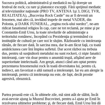
Suceava politică, administrativă şi mediatică nu îşi doreşte un
festival de rock; cu rare şi platonice excepţii. Fără sprijinul mediatic
al televiziunilor naţionale (PRO TV, ANTENA 1şi 3, DIGI, TVR,
REALITATEA), „Bucovina Rock Castle” nu ar fi devenit un
fenomen, mai ales că, invitând trupele de metal VADER, din
Polonia, şi DARK FUNERAL, „regina rock-ului suedez”, ne-am
ridicat fanatismul religios în cap, care ne tot reclamă, pe mine şi pe
Constantin-Emil Ursu, la toate nivelurile de administraţie a
teritoriului românesc, începând cu Prezidenţia şi terminând cu
instituţiile de cultură pe care noi le slujim. Războaiele cu intoleranţa
rămân, de fiecare dată, în sarcina mea, dar le-am făcut faţă, cu toată
amărăciunea care îmi împlea sufletul. Dar acest război nu trebuia
dus, pentru să susţinătorii metalului nu sunt rockeri, ci nişte fanatici
intoleranţi, care vin doar pentru o anumită trupă, afişând aere de
superioritate intelectuală. Am greşit, atunci când am optat pentru
prezentarea fenomenului rock în toată diversitatea lui, pentru că,
indirect, am favorizat o altă ramură a intoleranţei. Iar eu am alergie la
intoleranţă, pentru că intoleranţa nu este, de fapt, decât prostie
agresivă, obraznică.
Partea proastă este că, în ultimele zile, mă simt atât de slăbit, încât
avai-nevoie ajung la Muzeul Bucovinei, pentru a-l ajuta pe Emil în
rezolvarea ultimelor probleme; şi, de fiecare dată, Emil Ursu îmi dă