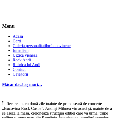
Menu
Acasa
Carti
Galeria personalitatilor bucovinene
Jurnalism
Urzica vieneza
Rock Andi
Rubrica lui Andi
Contact
Categorii
Măcar dacă aş muri…
În fiecare an, cu două zile înainte de prima seară de concerte
„Bucovina Rock Castle”, Andi şi Mihnea vin acasă şi, înainte de a
se aşeza la masă, creionează structura ediţiei care va urma: trupe
străine şi trupe mari din România. Întotdeauna, numărul trupelor