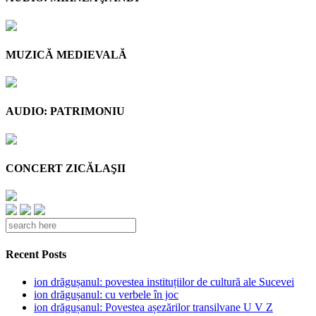
MUZICĂ MEDIEVALĂ
AUDIO: PATRIMONIU
CONCERT ZICĂLAŞII
Recent Posts
ion drăgușanul: povestea instituțiilor de cultură ale Sucevei
ion drăgușanul: cu verbele în joc
ion drăgușanul: Povestea așezărilor transilvane U V Z