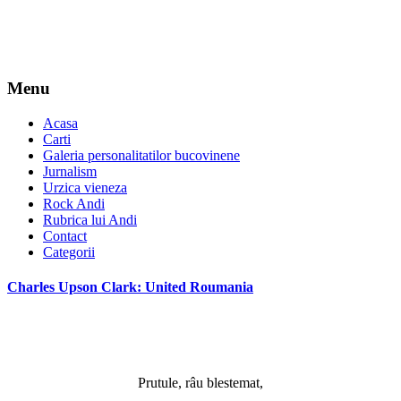
Menu
Acasa
Carti
Galeria personalitatilor bucovinene
Jurnalism
Urzica vieneza
Rock Andi
Rubrica lui Andi
Contact
Categorii
Charles Upson Clark: United Roumania
*
Prutule, râu blestemat,