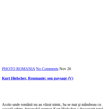
*
PHOTO ROMANIA
No Comments
Nov
26
Kurt Hielscher, Roumanie: son paysage (V)
*
Acolo unde românii nu au văzut nimic, ba se mai şi mândreau cu
această orbire, fotograful german Kurt Hielscher a descoperit totul.