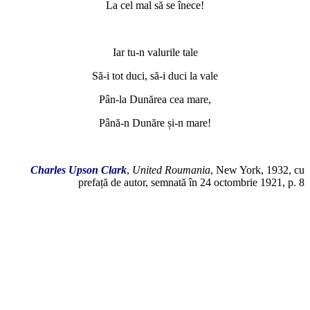
La cel mal să se înece!
*
Iar tu-n valurile tale
Să-i tot duci, să-i duci la vale
Pân-la Dunărea cea mare,
Până-n Dunăre și-n mare!
*
Charles Upson Clark
,
United Roumania
, New York, 1932, cu
prefață de autor, semnată în 24 octombrie 1921, p. 8
*