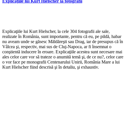
Explicaţiile lui Kurt Hielscher la fotografii
*
Explicaţiile lui Kurt Hielscher, la cele 304 fotografii ale sale,
realizate în România, sunt importante, pentru că eu, pe pildă, habar
nu aveam unde se găsesc Măldăreşti sau Drag, iar de presupus că în
Vâlcea şi, respectiv, mai sus de Cluj-Napoca, ar fi însemnat o
conştientă inducere în eroare. Explicaţiile acestea sunt necesare mai
ales celor care vor să trateze o anumită temă şi, de ce nu?, celor care
o vor face pe monografii Centenarului Unirii, România Mare a lui
Kurt Hielscher fiind descrisă şi în detaliu, şi exhaustiv.
*