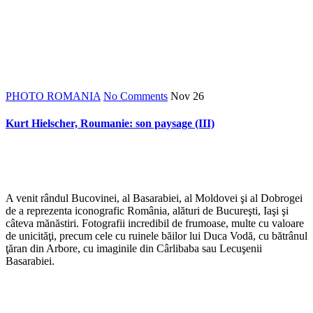
*
PHOTO ROMANIA
No Comments
Nov
26
Kurt Hielscher, Roumanie: son paysage (III)
*
A venit rândul Bucovinei, al Basarabiei, al Moldovei şi al Dobrogei
de a reprezenta iconografic România, alături de Bucureşti, Iaşi şi
câteva mănăstiri. Fotografii incredibil de frumoase, multe cu valoare
de unicităţi, precum cele cu ruinele băilor lui Duca Vodă, cu bătrânul
ţăran din Arbore, cu imaginile din Cârlibaba sau Lecuşenii
Basarabiei.
*