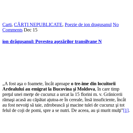
Carti
,
CĂRŢI NEPUBLICATE
,
Poezie de ion dragusanul
No
Comments
Dec
15
ion drăguşanul: Povestea aşezărilor transilvane N
„A fost aşa o foamete, încât aproape
o tre-ime din locuitorii
Ardealului au emigrat la Bucovina şi Moldova
, în care timp
preţul unei merţe de cucuruz a urcat la 15 florini m. v. Grănicerii
rămaşi acasă au căpătat ajutoa-re în cereale, însă insuficiente, încât
au fost nevoiţi să taie, zdrobească şi macine tulei de cucuruz şi tot
felul de coji de pomi, spre a se nutri. De aceea, au şi murit mulţi”
[1]
.