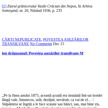
[1]
Ziarul grănicerului Vasile Crăciun din Nepos
, în
Arhiva
Someşană
, nr. 20, Năsăud 1936, p. 235
CĂRŢI NEPUBLICATE
,
POVESTEA AŞEZĂRILOR
TRANSILVANE
No Comments
Dec
15
ion drăguşanul: Povestea aşezărilor transilvane M
„Pe la finea anului 1875, această şcoală era instalată într-un bordei
lângă vale, întunecos, urât, dezlipit, nevăruit, ca vai de el… /
Stăpânirea se îngriji a le face scaune sau bănci, sau, mai bine zis,