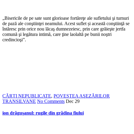
„Bisericile de pe sate sunt glorioase fortăreţe ale sufletului şi turnuri
de pază ale conştiinţei neamului. Acest suflet și această conştiinţă se
întăresc prin orice nou lăcaş dumnezeiesc, prin care grăieşte jertfa
comună şi legătura intimă, care ţine laolaltă pe bunii noştri
credincioşi”.
CĂRŢI NEPUBLICATE
,
POVESTEA AŞEZĂRILOR
TRANSILVANE
No Comments
Dec
29
ion drăguşanul: rugile din grădina fiului