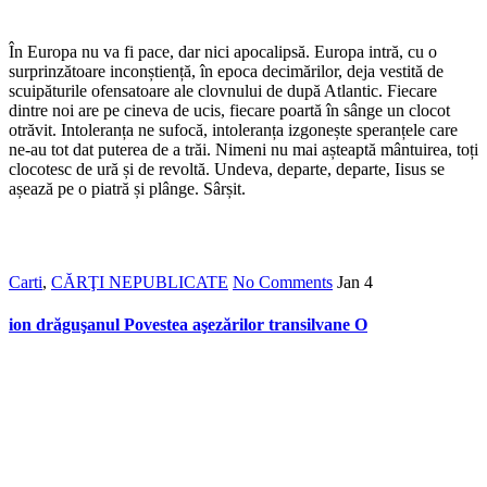
În Europa nu va fi pace, dar nici apocalipsă. Europa intră, cu o
surprinzătoare inconștiență, în epoca decimărilor, deja vestită de
scuipăturile ofensatoare ale clovnului de după Atlantic. Fiecare
dintre noi are pe cineva de ucis, fiecare poartă în sânge un clocot
otrăvit. Intoleranța ne sufocă, intoleranța izgonește speranțele care
ne-au tot dat puterea de a trăi. Nimeni nu mai așteaptă mântuirea, toți
clocotesc de ură și de revoltă. Undeva, departe, departe, Iisus se
așează pe o piatră și plânge. Sârșit.
Carti
,
CĂRŢI NEPUBLICATE
No Comments
Jan
4
ion drăguşanul Povestea aşezărilor transilvane O