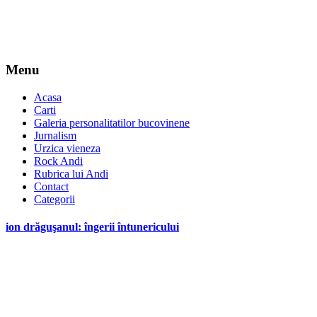
Menu
Acasa
Carti
Galeria personalitatilor bucovinene
Jurnalism
Urzica vieneza
Rock Andi
Rubrica lui Andi
Contact
Categorii
ion drăguşanul: îngerii întunericului