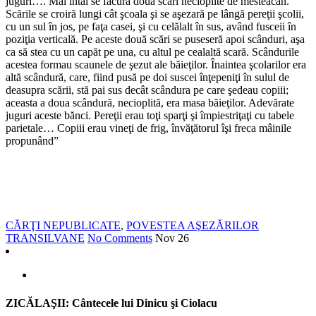
juguri…. Mai întâi se făcură două scări necioplite de mesteacăn.
Scările se croiră lungi cât şcoala şi se aşezară pe lângă pereţii şcolii,
cu un sul în jos, pe faţa casei, şi cu celălalt în sus, având fusceii în
poziţia verticală. Pe aceste două scări se puseseră apoi scânduri, aşa
ca să stea cu un capăt pe una, cu altul pe cealaltă scară. Scândurile
acestea formau scaunele de şezut ale băieţilor. Înaintea şcolarilor era
altă scândură, care, fiind pusă pe doi suscei înţepeniţi în sulul de
deasupra scării, stă pai sus decât scândura pe care şedeau copiii;
aceasta a doua scândură, necioplită, era masa băieţilor. Adevărate
juguri aceste bănci. Pereţii erau toţi sparţi şi împiestriţaţi cu tabele
parietale… Copiii erau vineţi de frig, învăţătorul îşi freca mâinile
propunând”
CĂRŢI NEPUBLICATE
,
POVESTEA AŞEZĂRILOR
TRANSILVANE
No Comments
Nov
26
ZICĂLAŞII: Cântecele lui Dinicu şi Ciolacu