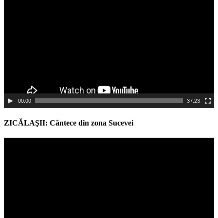
Player
00:00
37:23
ZICĂLAŞII: Cântece din zona Sucevei
Video
Player