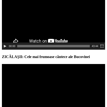
00:00
43:44
ZICĂLAŞII: Cele mai frumoase cântece ale Bucovinei
Video
Player