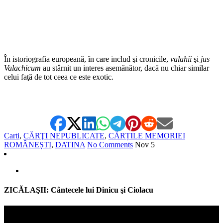
În istoriografia europeană, în care includ şi cronicile,
valahii
şi
jus
Valachicum
au stârnit un interes asemănător, dacă nu chiar similar
celui faţă de tot ceea ce este exotic.
Carti
,
CĂRŢI NEPUBLICATE
,
CĂRȚILE MEMORIEI
ROMÂNEȘTI
,
DATINA
No Comments
Nov
5
ZICĂLAŞII: Cântecele lui Dinicu şi Ciolacu
Video
Player