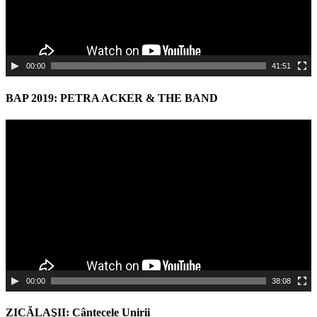
00:00
41:51
BAP 2019: PETRA ACKER & THE BAND
Video
Player
00:00
38:08
ZICĂLAŞII: Cântecele Unirii