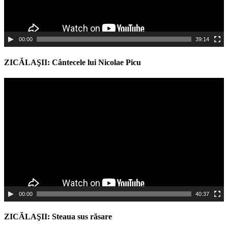
00:00
39:14
ZICĂLAŞII: Cântecele lui Nicolae Picu
Video
Player
00:00
40:37
ZICĂLAŞII: Steaua sus răsare