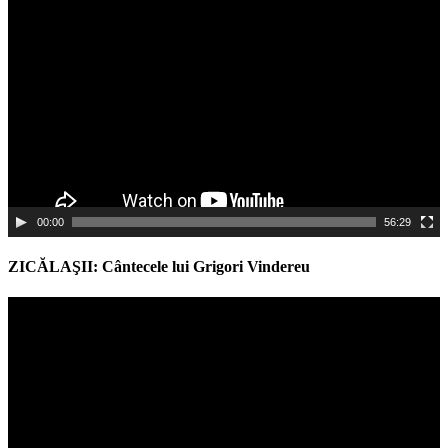
Video
Player
00:00
56:29
ZICĂLAŞII: Cântecele lui Grigori Vindereu
Video
Player