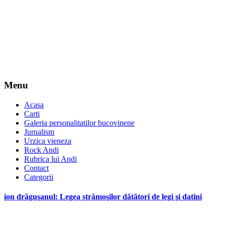
Menu
Acasa
Carti
Galeria personalitatilor bucovinene
Jurnalism
Urzica vieneza
Rock Andi
Rubrica lui Andi
Contact
Categorii
ion drăguşanul: Legea strămoşilor dătători de legi şi datini