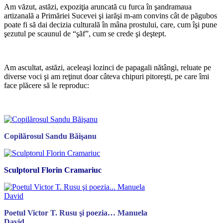
Am văzut, astăzi, expoziţia aruncată cu furca în şandramaua
artizanală a Primăriei Sucevei şi iarăşi m-am convins cât de păgubos
poate fi să dai decizia culturală în mâna prostului, care, cum îşi pune
şezutul pe scaunul de “şăf”, cum se crede şi deştept.
*
Am ascultat, astăzi, aceleaşi lozinci de papagali nătângi, reluate pe
diverse voci şi am reţinut doar câteva chipuri pitoreşti, pe care îmi
face plăcere să le reproduc:
*
Copilărosul Sandu Băişanu
Sculptorul Florin Cramariuc
Poetul Victor T. Rusu şi poezia… Manuela
David