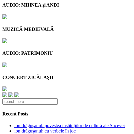
AUDIO: MIHNEA şi ANDI
MUZICĂ MEDIEVALĂ
AUDIO: PATRIMONIU
CONCERT ZICĂLAŞII
Recent Posts
ion drăgușanul: povestea instituțiilor de cultură ale Sucevei
ion drăgușanul: cu verbele în joc