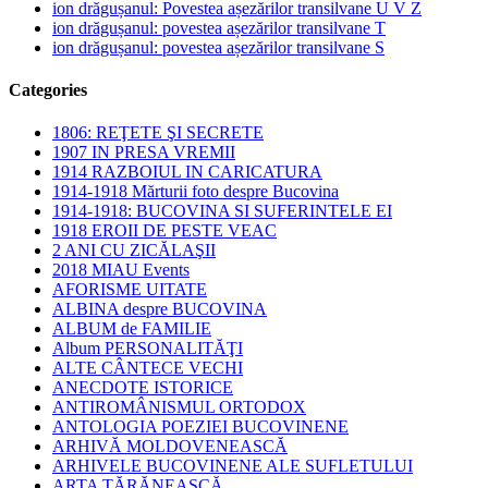
ion drăgușanul: Povestea așezărilor transilvane U V Z
ion drăgușanul: povestea așezărilor transilvane T
ion drăgușanul: povestea așezărilor transilvane S
Categories
1806: REŢETE ŞI SECRETE
1907 IN PRESA VREMII
1914 RAZBOIUL IN CARICATURA
1914-1918 Mărturii foto despre Bucovina
1914-1918: BUCOVINA SI SUFERINTELE EI
1918 EROII DE PESTE VEAC
2 ANI CU ZICĂLAŞII
2018 MIAU Events
AFORISME UITATE
ALBINA despre BUCOVINA
ALBUM de FAMILIE
Album PERSONALITĂŢI
ALTE CÂNTECE VECHI
ANECDOTE ISTORICE
ANTIROMÂNISMUL ORTODOX
ANTOLOGIA POEZIEI BUCOVINENE
ARHIVĂ MOLDOVENEASCĂ
ARHIVELE BUCOVINENE ALE SUFLETULUI
ARTA ŢĂRĂNEASCĂ