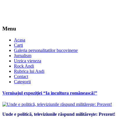
Menu
Acasa
Carti
Galeria personalitatilor bucovinene
Jurnalism
Urzica vieneza
Rock Andi
Rubrica lui Andi
Contact
Categorii
Vernisajul expoziţiei “Ia incultura românească!”
Unde e politică, televiziunile răspund milităreşte: Prezent!
*