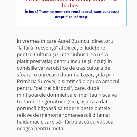
În loc să însemne memorie românească, sunt cunoscuţi
drept “Trei bărboşi”
*
În vremea în care Aurel Buzincu, directorul
“la fără frecvenţă” al Direcţiei Judeţene
pentru Cultură şi Culte ciubucărea (i s-a
plătit prestaţia) pentru inculte şi inculţi în
comisiile varvaroistice de tras cultura pe
sfoară, o oarecare doamnă Lazăr, şefă prin
Primăria Sucevei, a simţit că o apucă amocul
pentru “cei trei bărboşi”, care, după
minţişoarele domniei sale, meritau niscaiva
tratamente geriatrice (sic!), aşa că a dat
poruncă băţoasă să tabere peste bietele
relicve de memorie românească ditamai
haidamacii, care să-i fărbuiască cu vopsea
neagră pentru metal.
*