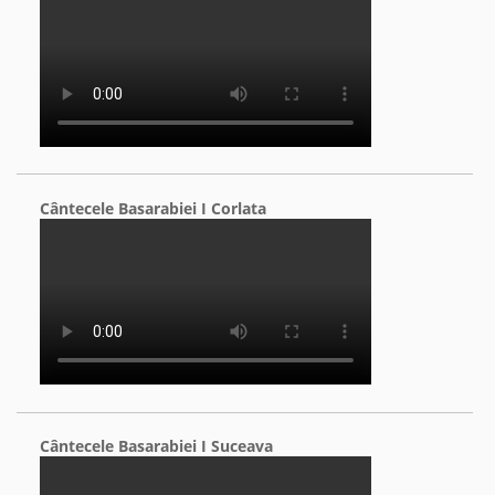
Cântecele Basarabiei I Corlata
Cântecele Basarabiei I Suceava