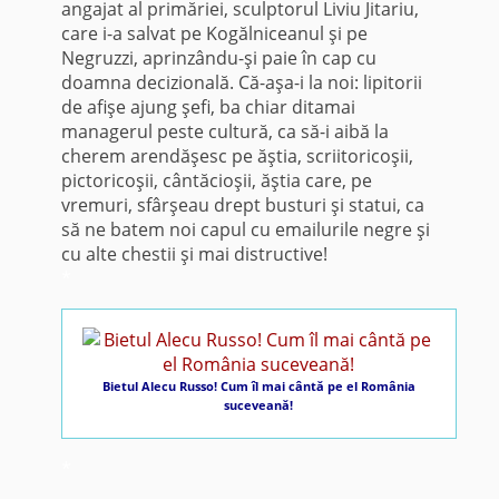
angajat al primăriei, sculptorul Liviu Jitariu,
care i-a salvat pe Kogălniceanul şi pe
Negruzzi, aprinzându-şi paie în cap cu
doamna decizională. Că-aşa-i la noi: lipitorii
de afişe ajung şefi, ba chiar ditamai
managerul peste cultură, ca să-i aibă la
cherem arendăşesc pe ăştia, scriitoricoşii,
pictoricoşii, cântăcioşii, ăştia care, pe
vremuri, sfârşeau drept busturi şi statui, ca
să ne batem noi capul cu emailurile negre şi
cu alte chestii şi mai distructive!
*
Bietul Alecu Russo! Cum îl mai cântă pe el România
suceveană!
*