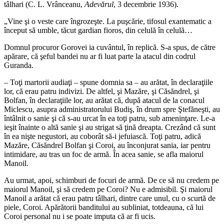
tâlhari (C. L. Vrânceanu,
Adevărul
, 3 decembrie 1936).
„Vine şi o veste care îngrozeşte. La puşcărie, tifosul exantematic a
început să umble, tăcut gardian fioros, din celulă în celulă…
Domnul procuror Gorovei ia cuvântul, în replică. S-a spus, de către
apărare, că şeful bandei nu ar fi luat parte la atacul din codrul
Guranda.
– Toţi martorii audiaţi – spune domnia sa – au arătat, în declaraţiile
lor, că erau patru indivizi. De altfel, şi Mazăre, şi Căsăndrel, şi
Bolfan, în declaraţiile lor, au arătat că, după atacul de la conacul
Miclescu, asupra administratorului Budiş, în drum spre Ştefăneşti, au
întâlnit o sanie şi că s-au urcat în ea toţi patru, sub ameninţare. Le-a
ieşit înainte o altă sanie şi au strigat să ţină dreapta. Crezând că sunt
în ea nişte negustori, au coborât să-i jefuiască. Toţi patru, adică
Mazăre, Căsăndrel Bolfan şi Coroi, au înconjurat sania, iar pentru
intimidare, au tras un foc de armă. În acea sanie, se afla maiorul
Manoil.
Au urmat, apoi, schimburi de focuri de armă. De ce să nu credem pe
maiorul Manoil, şi să credem pe Coroi? Nu e admisibil. Şi maiorul
Manoil a arătat că erau patru tâlhari, dintre care unul, cu o scurtă de
piele, Coroi. Apărătorii banditului au subliniat, totdeauna, că lui
Coroi personal nu i se poate imputa că ar fi ucis.