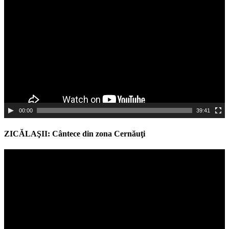
Player
00:00
39:41
ZICĂLAŞII: Cântece din zona Cernăuţi
Video
Player