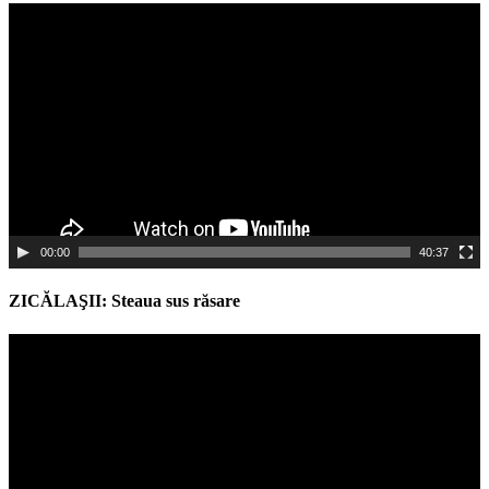
Video
Player
00:00
40:37
ZICĂLAŞII: Steaua sus răsare
Video
Player