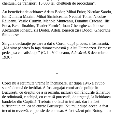
cheltuieli de transport, 15.000 lei, cheltuieli de procedură”.
Au beneficiat de achitare: Adam Bedor, Mihai Fuior, Niculae Sandu,
Ion Dumitru Maxim, Mihai Siminiceanu, Neculai Toma, Nicolae
Răileanu, Vasile Curmin, Manole Munteanu, Dumitru Crăcană, Ilie
Foca, Berat Ibrahim, Toader Furnică, Ioan Gheorghe zis Ionescu,
Alexandru Ionescu zis Dodoi, Adela Ionescu zisă Dodoi, Gheorghe
Simionescu.
Singura declaraţie pe care a dat-o Coroi, după proces, a fost scurtă:
„Mă simt păcătos în faţa dumneavoastră şi a lui Dumnezeu. Primesc
pedeapsa cu satisfacţie” (C. L. Vrânceanu,
Adevărul
, 8 decembrie
1936).
*
Coroi nu a stat mută vreme în închisoare, iar după 1945 a avut o
soartă demnă de invidiat. A fost angajat comisar de poliţie în
Bucureşti, cu dreptul de a-şi recruta, inclusiv din rândurile tâlharilor
de odinioară, e echipă, cu care să purceadă, de urgenţă, la lichidarea
bandelor din Capitală. Trebuia s-o facă în trei ani, dar i-a fost
suficient un an, ca să cureţe Bucureştii. Nu mult după aceea, a fost
trecut în rezervă, cu pensie de comisar. A fost văzut prin Botoşani, o