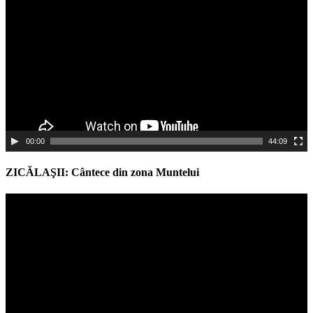
Player
00:00
44:09
ZICĂLAŞII: Cântece din zona Muntelui
Video
Player