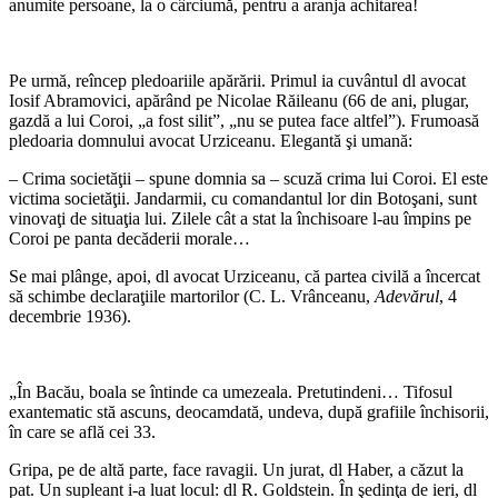
anumite persoane, la o cârciumă, pentru a aranja achitarea!
*
Pe urmă, reîncep pledoariile apărării. Primul ia cuvântul dl avocat
Iosif Abramovici, apărând pe Nicolae Răileanu (66 de ani, plugar,
gazdă a lui Coroi, „a fost silit”, „nu se putea face altfel”). Frumoasă
pledoaria domnului avocat Urziceanu. Elegantă şi umană:
– Crima societăţii – spune domnia sa – scuză crima lui Coroi. El este
victima societăţii. Jandarmii, cu comandantul lor din Botoşani, sunt
vinovaţi de situaţia lui. Zilele cât a stat la închisoare l-au împins pe
Coroi pe panta decăderii morale…
Se mai plânge, apoi, dl avocat Urziceanu, că partea civilă a încercat
să schimbe declaraţiile martorilor (C. L. Vrânceanu,
Adevărul
, 4
decembrie 1936).
*
„În Bacău, boala se întinde ca umezeala. Pretutindeni… Tifosul
exantematic stă ascuns, deocamdată, undeva, după grafiile închisorii,
în care se află cei 33.
Gripa, pe de altă parte, face ravagii. Un jurat, dl Haber, a căzut la
pat. Un supleant i-a luat locul: dl R. Goldstein. În şedinţa de ieri, dl