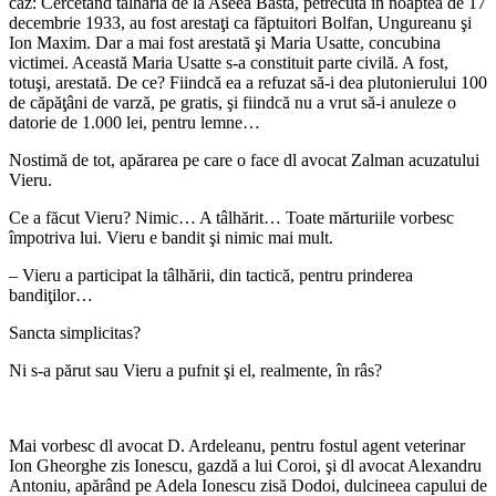
caz: Cercetând tâlhăria de la Aseea Basta, petrecută în noaptea de 17
decembrie 1933, au fost arestaţi ca făptuitori Bolfan, Ungureanu şi
Ion Maxim. Dar a mai fost arestată şi Maria Usatte, concubina
victimei. Această Maria Usatte s-a constituit parte civilă. A fost,
totuşi, arestată. De ce? Fiindcă ea a refuzat să-i dea plutonierului 100
de căpăţâni de varză, pe gratis, şi fiindcă nu a vrut să-i anuleze o
datorie de 1.000 lei, pentru lemne…
Nostimă de tot, apărarea pe care o face dl avocat Zalman acuzatului
Vieru.
Ce a făcut Vieru? Nimic… A tâlhărit… Toate mărturiile vorbesc
împotriva lui. Vieru e bandit şi nimic mai mult.
– Vieru a participat la tâlhării, din tactică, pentru prinderea
bandiţilor…
Sancta simplicitas?
Ni s-a părut sau Vieru a pufnit şi el, realmente, în râs?
*
Mai vorbesc dl avocat D. Ardeleanu, pentru fostul agent veterinar
Ion Gheorghe zis Ionescu, gazdă a lui Coroi, şi dl avocat Alexandru
Antoniu, apărând pe Adela Ionescu zisă Dodoi, dulcineea capului de