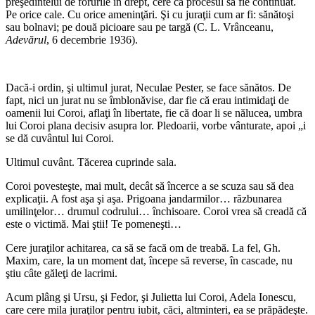
preşedintelui de forurile în drept, cere ca procesul să fie continuat.
Pe orice cale. Cu orice ameninţări. Şi cu juraţii cum ar fi: sănătoşi
sau bolnavi; pe două picioare sau pe targă (C. L. Vrânceanu,
Adevărul
, 6 decembrie 1936).
*
Dacă-i ordin, şi ultimul jurat, Neculae Pester, se face sănătos. De
fapt, nici un jurat nu se îmblonăvise, dar fie că erau intimidaţi de
oamenii lui Coroi, aflaţi în libertate, fie că doar li se nălucea, umbra
lui Coroi plana decisiv asupra lor. Pledoarii, vorbe vânturate, apoi „i
se dă cuvântul lui Coroi.
Ultimul cuvânt. Tăcerea cuprinde sala.
Coroi povesteşte, mai mult, decât să încerce a se scuza sau să dea
explicaţii. A fost aşa şi aşa. Prigoana jandarmilor… răzbunarea
umilinţelor… drumul codrului… închisoare. Coroi vrea să creadă că
este o victimă. Mai ştii! Te pomeneşti…
Cere juraţilor achitarea, ca să se facă om de treabă. La fel, Gh.
Maxim, care, la un moment dat, începe să reverse, în cascade, nu
ştiu câte găleţi de lacrimi.
Acum plâng şi Ursu, şi Fedor, şi Julietta lui Coroi, Adela Ionescu,
care cere mila juraţilor pentru iubit, căci, altminteri, ea se prăpădeşte.