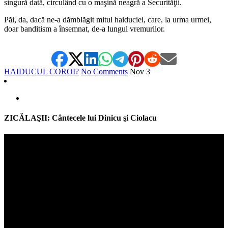
singură dată, circulând cu o maşină neagră a Securităţii.
Păi, da, dacă ne-a dămblăgit mitul haiduciei, care, la urma urmei,
doar banditism a însemnat, de-a lungul vremurilor.
HAIDUCUL COROI?
No Comments
Nov
3
ZICĂLAŞII: Cântecele lui Dinicu şi Ciolacu
Video
Player