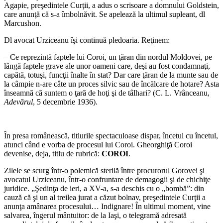
Agapie, preşedintele Curţii, a adus o scrisoare a domnului Goldstein,
care anunţă că s-a îmbolnăvit. Se apelează la ultimul supleant, dl
Marcushon.
Dl avocat Urziceanu îşi continuă pledoaria. Reţinem:
– Ce reprezintă faptele lui Coroi, un ţăran din nordul Moldovei, pe
lângă faptele grave ale unor oameni care, deşi au fost condamnaţi,
capătă, totuşi, funcţii înalte în stat? Dar care ţăran de la munte sau de
la câmpie n-are câte un proces silvic sau de încălcare de hotare? Asta
înseamnă că suntem o ţară de hoţi şi de tâlhari? (C. L. Vrânceanu,
Adevărul
, 5 decembrie 1936).
*
În presa românească, titlurile spectaculoase dispar, încetul cu încetul,
atunci când e vorba de procesul lui Coroi. Gheorghiţă Coroi
devenise, deja, titlu de rubrică:
COROI
.
Zilele se scurg într-o polemică sterilă între procurorul Gorovei şi
avocatul Urziceanu, într-o confruntare de demagogii şi de chichiţe
juridice. „Şedinţa de ieri, a XV-a, s-a deschis cu o „bombă”: din
cauză că şi un al treilea jurat a căzut bolnav, preşedintele Curţii a
anunţa amânarea procesului… Indignare! În ultimul moment, vine
salvarea, îngerul mântuitor: de la Iaşi, o telegramă adresată