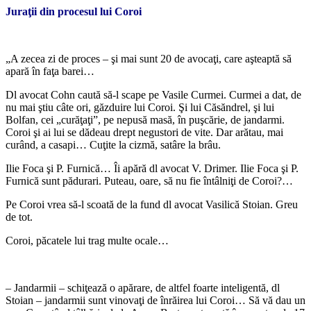
Juraţii din procesul lui Coroi
*
„A zecea zi de proces – şi mai sunt 20 de avocaţi, care aşteaptă să
apară în faţa barei…
Dl avocat Cohn caută să-l scape pe Vasile Curmei. Curmei a dat, de
nu mai ştiu câte ori, găzduire lui Coroi. Şi lui Căsăndrel, şi lui
Bolfan, cei „curăţaţi”, pe nepusă masă, în puşcărie, de jandarmi.
Coroi şi ai lui se dădeau drept negustori de vite. Dar arătau, mai
curând, a casapi… Cuţite la cizmă, satâre la brâu.
Ilie Foca şi P. Furnică… Îi apără dl avocat V. Drimer. Ilie Foca şi P.
Furnică sunt pădurari. Puteau, oare, să nu fie întâlniţi de Coroi?…
Pe Coroi vrea să-l scoată de la fund dl avocat Vasilică Stoian. Greu
de tot.
Coroi, păcatele lui trag multe ocale…
*
– Jandarmii – schiţează o apărare, de altfel foarte inteligentă, dl
Stoian – jandarmii sunt vinovaţi de înrăirea lui Coroi… Să vă dau un