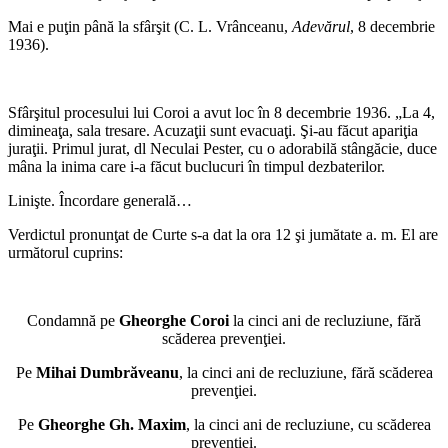
Mai e puţin până la sfârşit (C. L. Vrânceanu,
Adevărul
, 8 decembrie
1936).
*
Sfârşitul procesului lui Coroi a avut loc în 8 decembrie 1936. „La 4,
dimineaţa, sala tresare. Acuzaţii sunt evacuaţi. Şi-au făcut apariţia
juraţii. Primul jurat, dl Neculai Pester, cu o adorabilă stângăcie, duce
mâna la inima care i-a făcut buclucuri în timpul dezbaterilor.
Linişte. Încordare generală…
Verdictul pronunţat de Curte s-a dat la ora 12 şi jumătate a. m. El are
următorul cuprins:
*
Condamnă pe
Gheorghe Coroi
la cinci ani de recluziune, fără
scăderea prevenţiei.
Pe
Mihai Dumbrăveanu
, la cinci ani de recluziune, fără scăderea
prevenţiei.
Pe
Gheorghe Gh. Maxim
, la cinci ani de recluziune, cu scăderea
prevenţiei.