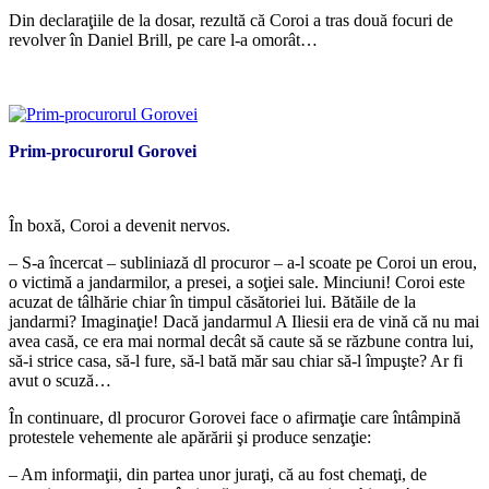
Din declaraţiile de la dosar, rezultă că Coroi a tras două focuri de
revolver în Daniel Brill, pe care l-a omorât…
*
Prim-procurorul Gorovei
*
În boxă, Coroi a devenit nervos.
– S-a încercat – subliniază dl procuror – a-l scoate pe Coroi un erou,
o victimă a jandarmilor, a presei, a soţiei sale. Minciuni! Coroi este
acuzat de tâlhărie chiar în timpul căsătoriei lui. Bătăile de la
jandarmi? Imaginaţie! Dacă jandarmul A Iliesii era de vină că nu mai
avea casă, ce era mai normal decât să caute să se răzbune contra lui,
să-i strice casa, să-l fure, să-l bată măr sau chiar să-l împuşte? Ar fi
avut o scuză…
În continuare, dl procuror Gorovei face o afirmaţie care întâmpină
protestele vehemente ale apărării şi produce senzaţie:
– Am informaţii, din partea unor juraţi, că au fost chemaţi, de